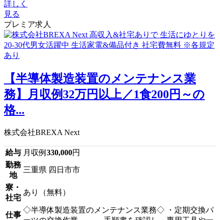
詳しく
見る
プレミア求人
【半導体製造装置のメンテナンス業
務】月収例32万円以上／1食200円～の
格...
株式会社BREXA Next
給与
月収例
330,000
円
勤務
三重県 四日市市
地
寮・
あり（無料）
社宅
◇半導体製造装置のメンテナンス業務◇ ・定期交換パ
仕事