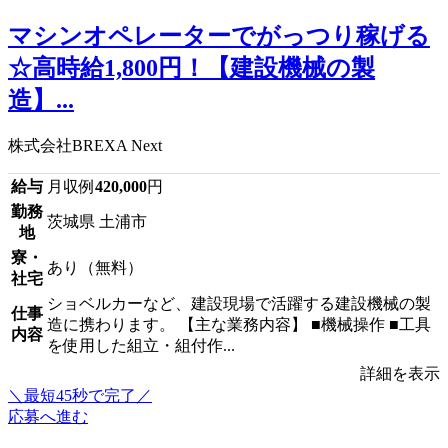
マシンオペレーターでがっつり稼げる
☆高時給1,800円！【建設機械の製
造】...
株式会社BREXA Next
給与
月収例
420,000
円
勤務
茨城県 土浦市
地
寮・
あり（無料）
社宅
ショベルカーなど、建設現場で活躍する建設機械の製
仕事
造に携わります。 【主な業務内容】 ■機械操作 ■工具
内容
を使用した組立・組付作...
詳細を表示
＼最短45秒で完了／
応募へ進む