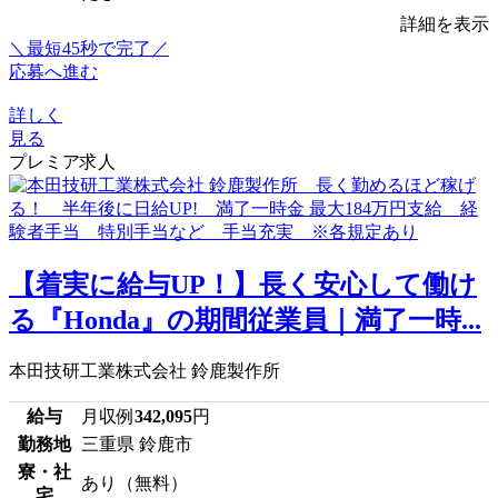
詳細を表示
＼最短45秒で完了／
応募へ進む
詳しく
見る
プレミア求人
【着実に給与UP！】長く安心して働け
る『Honda』の期間従業員｜満了一時...
本田技研工業株式会社 鈴鹿製作所
給与
月収例
342,095
円
勤務地
三重県 鈴鹿市
寮・社
あり（無料）
宅