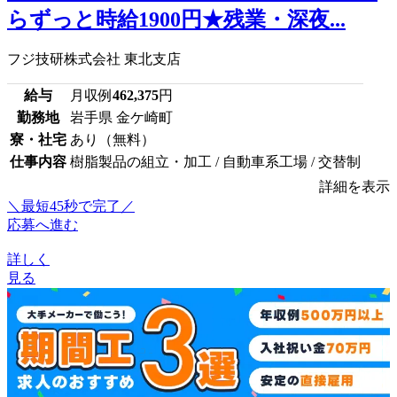
らずっと時給1900円★残業・深夜...
フジ技研株式会社 東北支店
給与
月収例
462,375
円
勤務地
岩手県 金ケ崎町
寮・社宅
あり（無料）
仕事内容
樹脂製品の組立・加工 / 自動車系工場 / 交替制
詳細を表示
＼最短45秒で完了／
応募へ進む
詳しく
見る