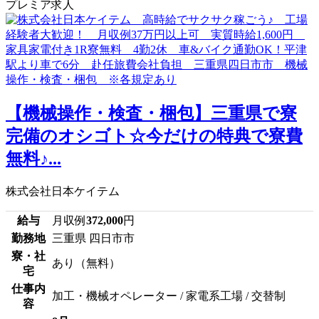
プレミア求人
【機械操作・検査・梱包】三重県で寮
完備のオシゴト☆今だけの特典で寮費
無料♪...
株式会社日本ケイテム
給与
月収例
372,000
円
勤務地
三重県 四日市市
寮・社
あり（無料）
宅
仕事内
加工・機械オペレーター / 家電系工場 / 交替制
容