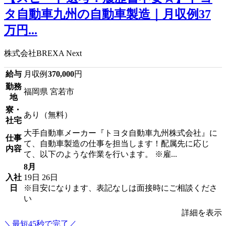
タ自動車九州の自動車製造｜月収例37
万円...
株式会社BREXA Next
給与
月収例
370,000
円
勤務
福岡県 宮若市
地
寮・
あり（無料）
社宅
大手自動車メーカー『トヨタ自動車九州株式会社』に
仕事
て、自動車製造の仕事を担当します！配属先に応じ
内容
て、以下のような作業を行います。 ※雇...
8月
入社
19日
26日
日
※目安になります、表記なしは面接時にご相談くださ
い
詳細を表示
＼最短45秒で完了／