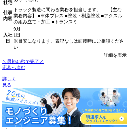
社宅
トラック製造に関わる業務を担当します。 【主な
仕事
業務内容】 ■車体プレス ■塗装・樹脂塗装 ■アクスル
内容
の組み立て・加工 ■トランスミ...
9月
入社
1日
日
※目安になります、表記なしは面接時にご相談くださ
い
詳細を表示
＼最短45秒で完了／
応募へ進む
詳しく
見る