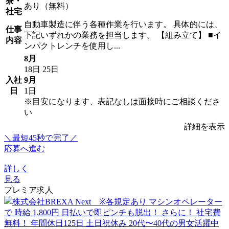
寮・
あり（無料）
社宅
自動車製造に伴う各種作業を行います。 具体的には、
仕事
下記いずれかの業務を担当します。 【組み立て】 ■イ
内容
ンパクトレンチを使用し...
8月
18日
25日
入社
9月
日
1日
※目安になります、表記なしは面接時にご相談くださ
い
詳細を表示
＼最短45秒で完了／
応募へ進む
詳しく
見る
プレミア求人