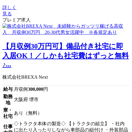
詳しく
見る
プレミア求人
【月収例30万円可】備品付き社宅に即
入居OK！／しかも社宅費はずっと無料
♪...
株式会社BREXA Next
給与
月収例
300,000
円
勤務
大阪府 堺市
地
寮・
あり（無料）
社宅
◇トラクタ本体の製造◇ 【トラクタの組立】 ・社内
仕事
に出たり入ったりしながら車部品の組付け ・外装部品