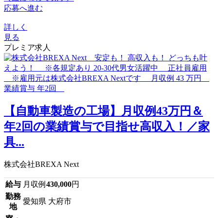
応募へ進む
詳しく
見る
プレミア求人
【自動車製造の工場】月収例43万円＆
年2回の業績賞与で目指せ高収入！／家
具...
株式会社BREXA Next
給与
月収例
430,000
円
勤務
愛知県 大府市
地