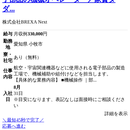
ダ...
株式会社BREXA Next
給与
月収例
330,000
円
勤務
愛知県 小牧市
地
寮・
あり（無料）
社宅
航空・宇宙関連機器などに使用される電子部品の製造
仕事
工場で、機械補助や組付けなどを担当します。
内容
【具体的な業務内容】 ■機械操作 ｜部...
8月
入社
31日
日
※目安になります、表記なしは面接時にご相談くださ
い
詳細を表示
＼最短45秒で完了／
応募へ進む