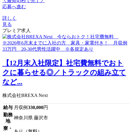
＼最短45秒で完了／
応募へ進む
詳しく
見る
プレミア求人
【12月末入社限定】社宅費無料でおト
クに暮らせる◎／トラックの組み立て
など...
株式会社BREXA Next
給与
月収例
330,000
円
勤務
神奈川県 藤沢市
地
寮・
あり（無料）