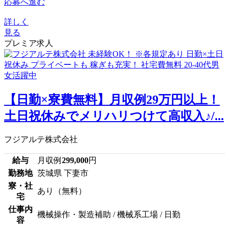
応募へ進む
詳しく
見る
プレミア求人
【日勤×寮費無料】月収例29万円以上！
土日祝休みでメリハリつけて高収入♪/...
フジアルテ株式会社
給与
月収例
299,000
円
勤務地
茨城県 下妻市
寮・社
あり（無料）
宅
仕事内
機械操作・製造補助 / 機械系工場 / 日勤
容