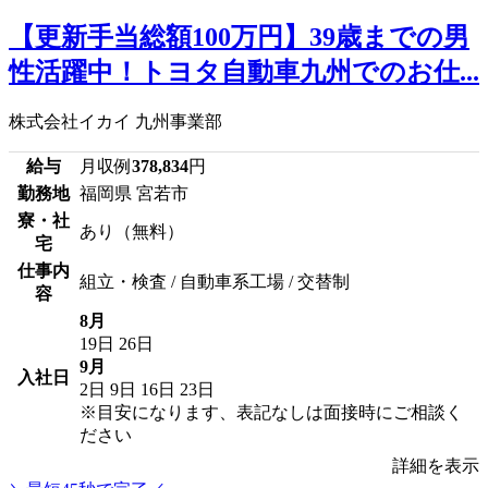
【更新手当総額100万円】39歳までの男
性活躍中！トヨタ自動車九州でのお仕...
株式会社イカイ 九州事業部
給与
月収例
378,834
円
勤務地
福岡県 宮若市
寮・社
あり（無料）
宅
仕事内
組立・検査 / 自動車系工場 / 交替制
容
8月
19日
26日
9月
入社日
2日
9日
16日
23日
※目安になります、表記なしは面接時にご相談く
ださい
詳細を表示