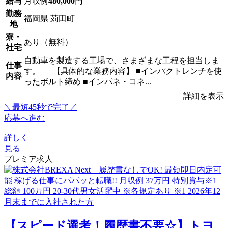
給与
月収例
480,000
円
勤務
福岡県 苅田町
地
寮・
あり（無料）
社宅
自動車を製造する工場で、さまざまな工程を担当しま
仕事
す。 【具体的な業務内容】 ■インパクトレンチを使
内容
ったボルト締め ■インパネ・コネ...
詳細を表示
＼最短45秒で完了／
応募へ進む
詳しく
見る
プレミア求人
【スピード選考！履歴書不要☆】トヨ