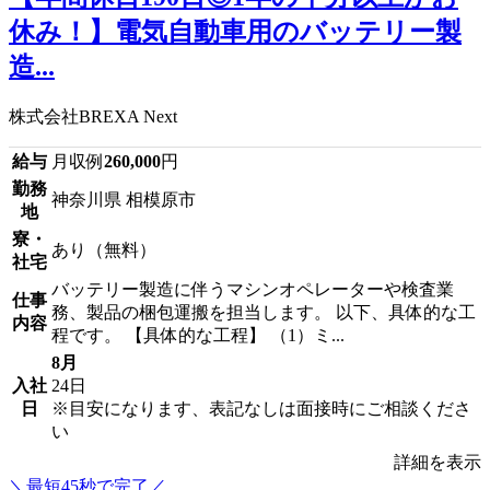
休み！】電気自動車用のバッテリー製
造...
株式会社BREXA Next
給与
月収例
260,000
円
勤務
神奈川県 相模原市
地
寮・
あり（無料）
社宅
バッテリー製造に伴うマシンオペレーターや検査業
仕事
務、製品の梱包運搬を担当します。 以下、具体的な工
内容
程です。 【具体的な工程】 （1）ミ...
8月
入社
24日
日
※目安になります、表記なしは面接時にご相談くださ
い
詳細を表示
＼最短45秒で完了／