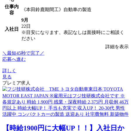
仕事内
《本田鈴鹿期間工》自動車の製造
容
9月
22日
入社日
※目安になります、表記なしは面接時にご相談く
ださい
詳細を表示
＼最短45秒で完了／
応募へ進む
詳しく
見る
プレミア求人
【時給1900円に大幅UP！！】入社日か