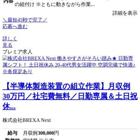
内容
の組付け ※ともに動きながら作業...
詳細を表示
＼最短45秒で完了／
応募へ進む
詳しく
見る
プレミア求人
【半導体製造装置の組立作業】月収例
30万円／社宅費無料／日勤専属＆土日祝
休...
株式会社BREXA Next
給与
月収例
300,000
円