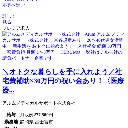
応募へ進む
詳しく
見る
プレミア求人
＼オトクな暮らしを手に入れよう／社
宅費補助×30万円の祝い金あり！〈医療
器...
アルムメディカルサポート株式会社
給与
月収例
277,500
円
勤務地
静岡県 富士宮市