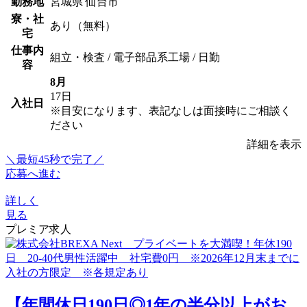
勤務地
宮城県 仙台市
寮・社
あり（無料）
宅
仕事内
組立・検査 / 電子部品系工場 / 日勤
容
8月
17日
入社日
※目安になります、表記なしは面接時にご相談く
ださい
詳細を表示
＼最短45秒で完了／
応募へ進む
詳しく
見る
プレミア求人
【年間休日190日◎1年の半分以上がお