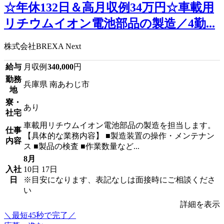
☆年休132日＆高月収例34万円☆車載用
リチウムイオン電池部品の製造／4勤...
株式会社BREXA Next
給与
月収例
340,000
円
勤務
兵庫県 南あわじ市
地
寮・
あり
社宅
車載用リチウムイオン電池部品の製造を担当します。
仕事
【具体的な業務内容】 ■製造装置の操作・メンテナン
内容
ス ■製品の検査 ■作業数量など...
8月
入社
10日
17日
日
※目安になります、表記なしは面接時にご相談くださ
い
詳細を表示
＼最短45秒で完了／