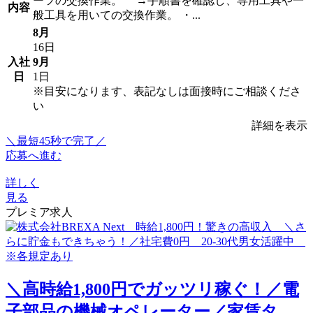
ーツの交換作業。 →手順書を確認し、専用工具や一
内容
般工具を用いての交換作業。 ・...
8月
16日
入社
9月
日
1日
※目安になります、表記なしは面接時にご相談くださ
い
詳細を表示
＼最短45秒で完了／
応募へ進む
詳しく
見る
プレミア求人
＼高時給1,800円でガッツリ稼ぐ！／電
子部品の機械オペレーター／家賃タ