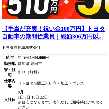
【手当が充実！祝い金100万円】トヨタ
自動車の期間従業員｜総額306万円以...
トヨタ自動車株式会社
給与
年収例
5,600,000
円
勤務地
愛知県 豊田市
寮・社
あり（無料）
宅
仕事内
《トヨタ期間工》組立・加工・プレス
容
9月
1日
8日
15日
22日
入社日
※目安になります、表記なしは面接時にご相談く
ださい