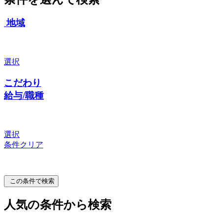
地域
選択
こだわり
給与/職種
選択
条件クリア
この条件で検索
人気の条件から検索