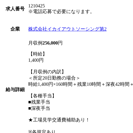
1210425
求人番号
※電話応募で必要になります。
株式会社イカイアウトソーシング第2
企業
月収例
256,000
円
【時給】
1,400円
【月収例の内訳】
＜所定20日勤務の場合＞
時給1,400円×160時間＋残業10時間＋深夜42時
給与詳細
【各種手当】
■残業手当
■深夜手当
★工場見学交通費補助あり！
※各規定あり