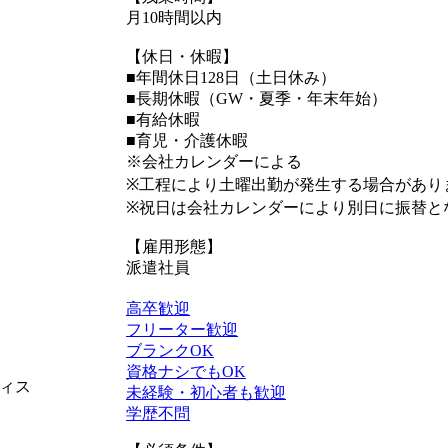
月10時間以内
【休日・休暇】
■年間休日128日（土日休み）
■長期休暇（GW・夏季・年末年始）
■有給休暇
■育児・介護休暇
※会社カレンダーによる
※工程により土曜出勤が発生する場合があり
※祝日は会社カレンダーにより別日に振替と
【雇用形態】
派遣社員
高卒歓迎
フリーター歓迎
ブランクOK
資格ナシでもOK
ィス
未経験・初心者も歓迎
学歴不問