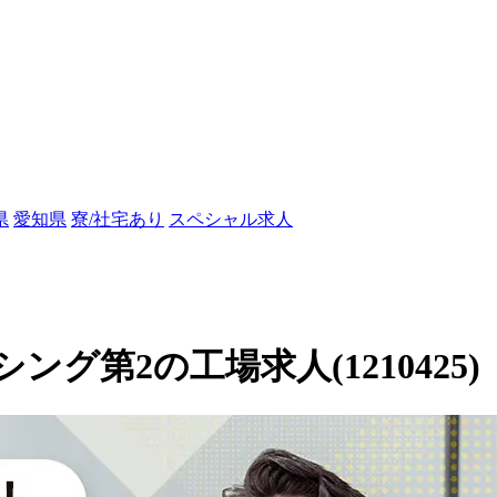
県
愛知県
寮/社宅あり
スペシャル求人
グ第2の工場求人(1210425)