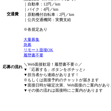
｜自動車：12円／km
｜バイク：4円／km
交通費
｜原動機付自転車：2円／km
｜公共交通機関：実費支給
※各規定あり
大量募集
急募
リモート面接OK
履歴書不要
＼Web面接歓迎！履歴書不要☆／
応募の流れ
▼「応募する」ボタンをポチッと♪
▼担当者から連絡があります！
※もしくは面接予約のチャットが届きます
▼面接日時が確定次第、Web面接のご案内があり
▼その後の流れは面接時にご案内があります