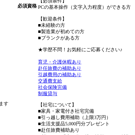
【必須条件】
必須資格
PCの基本操作（文字入力程度）ができる方
【歓迎条件】
■未経験の方
■製造業が初めての方
■ブランクがある方
★学歴不問！お気軽にご応募ください♪
育児・介護休暇あり
赴任旅費の補助あり
引越費用の補助あり
交通費支給
社会保険完備
制服貸与
ます
【社宅について】
■家具・家電付き社宅完備
■引っ越し費用補助（上限3万円）
■生活支援品5,000円分プレゼント
■赴任旅費補助あり