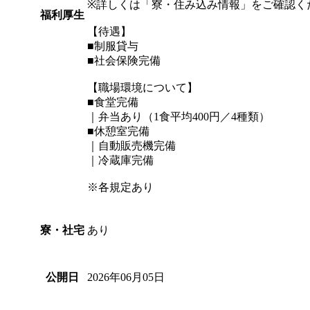
※詳しくは「寮・住み込み情報」をご確認く
福利厚生
【待遇】
■制服貸与
■社会保険完備
【職場環境について】
■食堂完備
｜弁当あり（1食平均400円／4種類）
■休憩室完備
｜自動販売機完備
｜冷蔵庫完備
※各規定あり
あり
寮・社宅
2026年06月05日
公開日