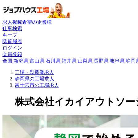
求人掲載希望の企業様
仕事検索
キープ
閲覧履歴
ログイン
会員登録
全国
新潟県
富山県
石川県
福井県
山梨県
長野県
岐阜県
静岡
工場・製造業求人
静岡県の工場求人
富士宮市の工場求人
株式会社イカイアウトソーシン