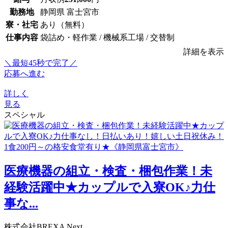
勤務地
静岡県 富士宮市
寮・社宅
あり（無料）
仕事内容
袋詰め・軽作業 / 機械系工場 / 交替制
詳細を表示
＼最短45秒で完了／
応募へ進む
詳しく
見る
スペシャル
医療機器の組立・検査・梱包作業！未
経験活躍中★カップルで入寮OK♪力仕
事な...
株式会社BREXA Next