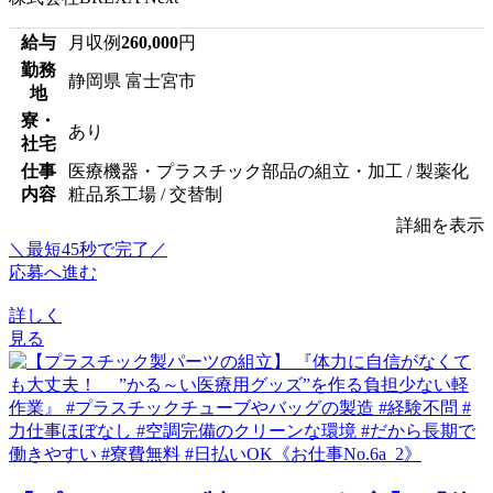
給与
月収例
260,000
円
勤務
静岡県 富士宮市
地
寮・
あり
社宅
仕事
医療機器・プラスチック部品の組立・加工 / 製薬化
内容
粧品系工場 / 交替制
詳細を表示
＼最短45秒で完了／
応募へ進む
詳しく
見る