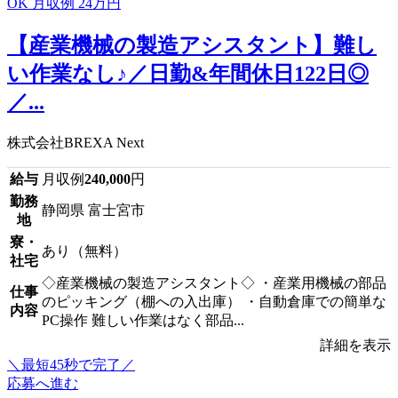
【産業機械の製造アシスタント】難し
い作業なし♪／日勤&年間休日122日◎
／...
株式会社BREXA Next
給与
月収例
240,000
円
勤務
静岡県 富士宮市
地
寮・
あり（無料）
社宅
◇産業機械の製造アシスタント◇ ・産業用機械の部品
仕事
のピッキング（棚への入出庫） ・自動倉庫での簡単な
内容
PC操作 難しい作業はなく部品...
詳細を表示
＼最短45秒で完了／
応募へ進む