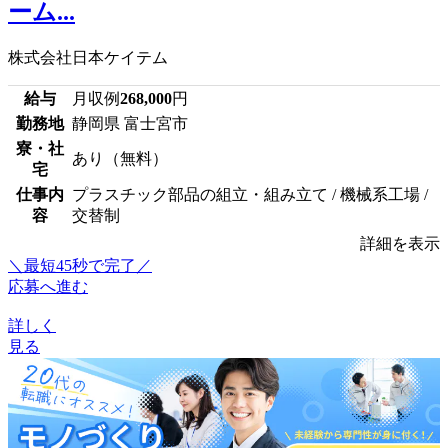
ーム...
株式会社日本ケイテム
給与
月収例
268,000
円
勤務地
静岡県 富士宮市
寮・社
あり（無料）
宅
仕事内
プラスチック部品の組立・組み立て / 機械系工場 /
容
交替制
詳細を表示
＼最短45秒で完了／
応募へ進む
詳しく
見る