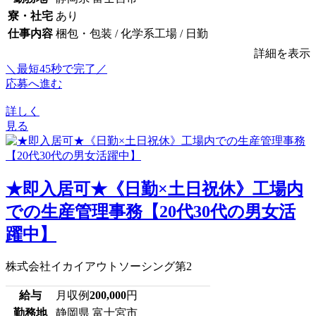
寮・社宅
あり
仕事内容
梱包・包装 / 化学系工場 / 日勤
詳細を表示
＼最短45秒で完了／
応募へ進む
詳しく
見る
★即入居可★《日勤×土日祝休》工場内
での生産管理事務【20代30代の男女活
躍中】
株式会社イカイアウトソーシング第2
給与
月収例
200,000
円
勤務地
静岡県 富士宮市