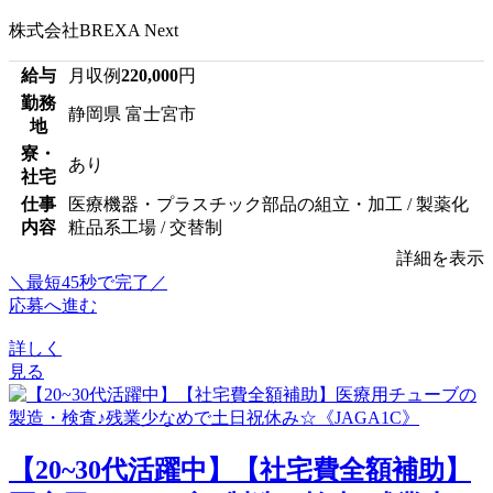
株式会社BREXA Next
給与
月収例
220,000
円
勤務
静岡県 富士宮市
地
寮・
あり
社宅
仕事
医療機器・プラスチック部品の組立・加工 / 製薬化
内容
粧品系工場 / 交替制
詳細を表示
＼最短45秒で完了／
応募へ進む
詳しく
見る
【20~30代活躍中】【社宅費全額補助】