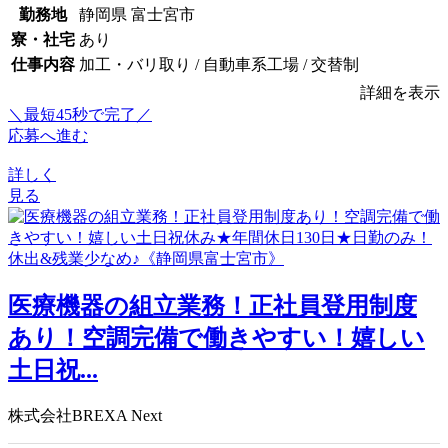
勤務地
静岡県 富士宮市
寮・社宅
あり
仕事内容
加工・バリ取り / 自動車系工場 / 交替制
詳細を表示
＼最短45秒で完了／
応募へ進む
詳しく
見る
医療機器の組立業務！正社員登用制度
あり！空調完備で働きやすい！嬉しい
土日祝...
株式会社BREXA Next