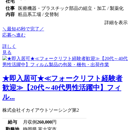
社宅
仕事
医療機器・プラスチック部品の組立・加工 / 製薬化
内容
粧品系工場 / 交替制
詳細を表示
＼最短45秒で完了／
応募へ進む
詳しく
見る
★即入居可★≪フォークリフト経験者
歓迎≫【20代～40代男性活躍中】フィ
ル...
株式会社イカイアウトソーシング第2
給与
月収例
260,000
円
勤務地
静岡県 富士宮市