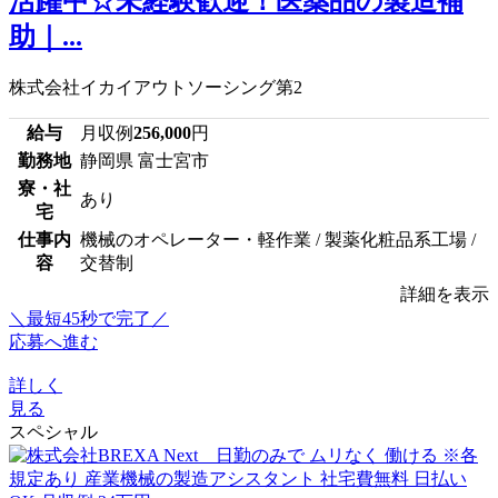
活躍中☆未経験歓迎！医薬品の製造補
助｜...
株式会社イカイアウトソーシング第2
給与
月収例
256,000
円
勤務地
静岡県 富士宮市
寮・社
あり
宅
仕事内
機械のオペレーター・軽作業 / 製薬化粧品系工場 /
容
交替制
詳細を表示
＼最短45秒で完了／
応募へ進む
詳しく
見る
スペシャル