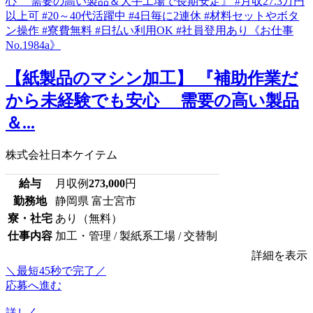
【紙製品のマシン加工】 『補助作業だ
から未経験でも安心 需要の高い製品
＆...
株式会社日本ケイテム
給与
月収例
273,000
円
勤務地
静岡県 富士宮市
寮・社宅
あり（無料）
仕事内容
加工・管理 / 製紙系工場 / 交替制
詳細を表示
＼最短45秒で完了／
応募へ進む
詳しく