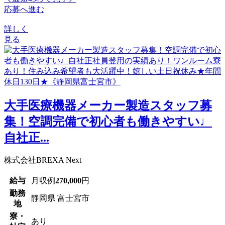
応募へ進む
詳しく
見る
大手医療機器メーカー製造スタッフ募
集！空調完備で初心者も働きやすい♩
自社正...
株式会社BREXA Next
給与
月収例
270,000
円
勤務
静岡県 富士宮市
地
寮・
あり