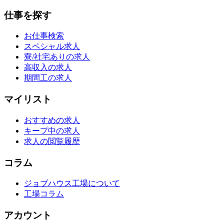
仕事を探す
お仕事検索
スペシャル求人
寮/社宅ありの求人
高収入の求人
期間工の求人
マイリスト
おすすめの求人
キープ中の求人
求人の閲覧履歴
コラム
ジョブハウス工場について
工場コラム
アカウント