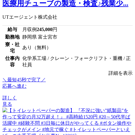
医療用チューブの製造・検査♪残業少...
UTエージェント株式会社
給与
月収例
245,000
円
勤務地
静岡県 富士宮市
寮・社
あり（無料）
宅
仕事内
化学系工場 / クレーン・フォークリフト・重機 / 正
容
社員
詳細を表示
＼最短45秒で完了／
応募へ進む
詳しく
見る