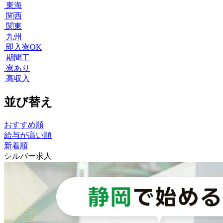
東海
関西
関東
九州
即入寮OK
期間工
寮あり
高収入
並び替え
おすすめ順
給与が高い順
新着順
シルバー求人