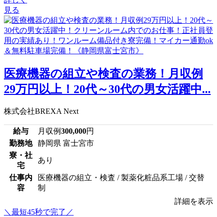
見る
医療機器の組立や検査の業務！月収例
29万円以上！20代～30代の男女活躍中...
株式会社BREXA Next
給与
月収例
300,000
円
勤務地
静岡県 富士宮市
寮・社
あり
宅
仕事内
医療機器の組立・検査 / 製薬化粧品系工場 / 交替
容
制
詳細を表示
＼最短45秒で完了／