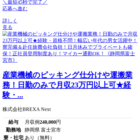
＼最短45秒で完了／
応募へ進む
詳しく
見る
産業機械のピッキング仕分けや運搬業
務！日勤のみで月収23万円以上可★経
験・...
株式会社BREXA Next
給与
月収例
240,000
円
勤務地
静岡県 富士宮市
寮・社宅
あり（無料）