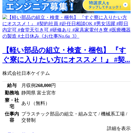
【軽い部品の組立・検査・梱包】 『す
ぐ寮に入りたい方にオススメ！』 #契...
株式会社日本ケイテム
給与
月収例
268,000
円
勤務地
静岡県 富士宮市
寮・社
あり（無料）
宅
仕事内
プラスチック部品の組立・組み立て / 機械系工場 /
容
交替制
詳細を表示