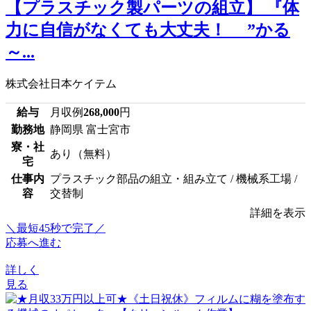
【プラスチック製パーツの組立】 『体
力に自信がなくても大丈夫！ ”かる
～...
株式会社日本ケイテム
給与
月収例
268,000
円
勤務地
静岡県 富士宮市
寮・社
あり（無料）
宅
仕事内
プラスチック部品の組立・組み立て / 機械系工場 /
容
交替制
詳細を表示
＼最短45秒で完了／
応募へ進む
詳しく
見る