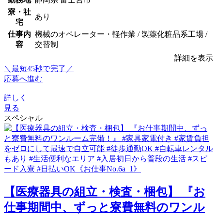
寮・社
あり
宅
仕事内
機械のオペレーター・軽作業 / 製薬化粧品系工場 /
容
交替制
詳細を表示
＼最短45秒で完了／
応募へ進む
詳しく
見る
スペシャル
【医療器具の組立・検査・梱包】 『お
仕事期間中、ずっと寮費無料のワンル