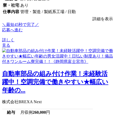
寮・社宅
あり
仕事内容
管理・製造 / 製紙系工場 / 日勤
詳細を表示
＼最短45秒で完了／
応募へ進む
詳しく
見る
自動車部品の組み付け作業！未経験活
躍中！空調完備で働きやすい★幅広い
年齢の...
株式会社BREXA Next
給与
月収例
260,000
円