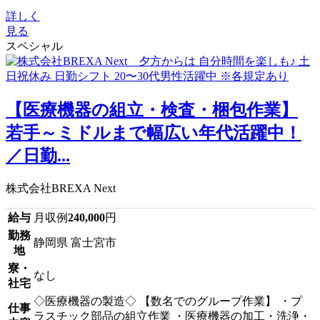
詳しく
見る
スペシャル
【医療機器の組立・検査・梱包作業】
若手～ミドルまで幅広い年代活躍中！
／日勤...
株式会社BREXA Next
給与
月収例
240,000
円
勤務
静岡県 富士宮市
地
寮・
なし
社宅
◇医療機器の製造◇ 【数名でのグループ作業】 ・プ
仕事
ラスチック部品の組立作業 ・医療機器の加工・洗浄・