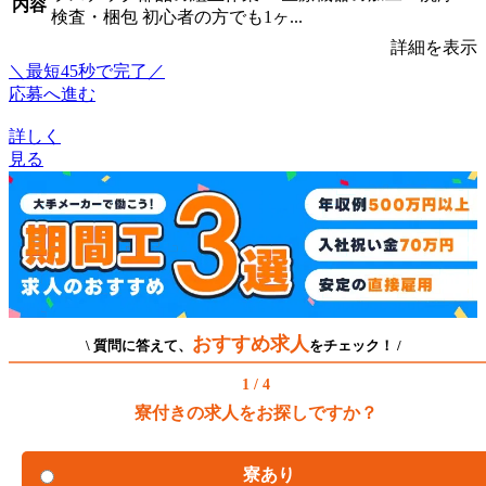
内容
検査・梱包 初心者の方でも1ヶ...
詳細を表示
＼最短45秒で完了／
応募へ進む
詳しく
見る
おすすめ求人
\ 質問に答えて、
をチェック！ /
1 / 4
寮付きの求人をお探しですか？
寮あり