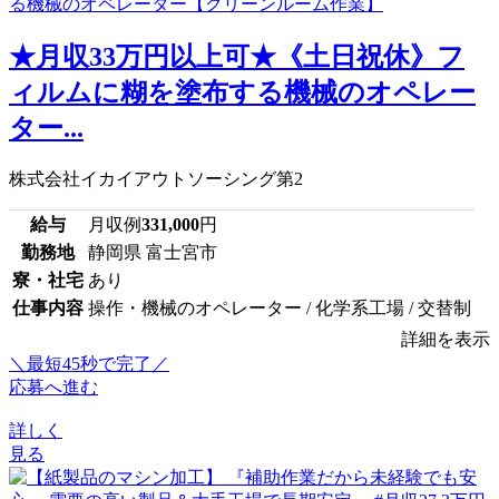
★月収33万円以上可★《土日祝休》フ
ィルムに糊を塗布する機械のオペレー
ター...
株式会社イカイアウトソーシング第2
給与
月収例
331,000
円
勤務地
静岡県 富士宮市
寮・社宅
あり
仕事内容
操作・機械のオペレーター / 化学系工場 / 交替制
詳細を表示
＼最短45秒で完了／
応募へ進む
詳しく
見る