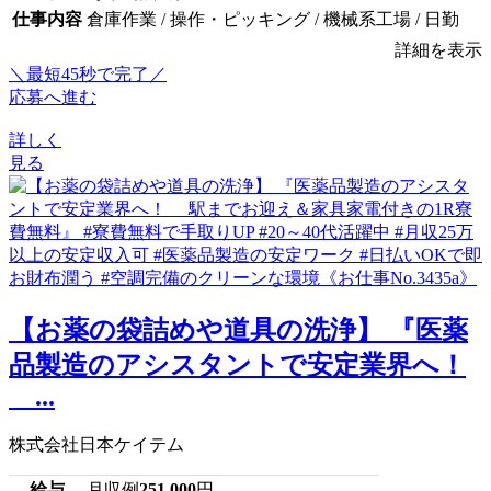
仕事内容
倉庫作業 / 操作・ピッキング / 機械系工場 / 日勤
詳細を表示
＼最短45秒で完了／
応募へ進む
詳しく
見る
【お薬の袋詰めや道具の洗浄】 『医薬
品製造のアシスタントで安定業界へ！
...
株式会社日本ケイテム
給与
月収例
251,000
円