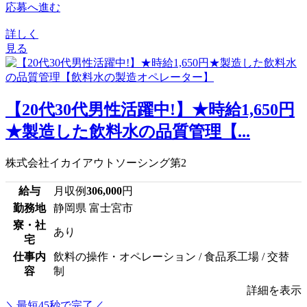
応募へ進む
詳しく
見る
【20代30代男性活躍中!】★時給1,650円
★製造した飲料水の品質管理【...
株式会社イカイアウトソーシング第2
給与
月収例
306,000
円
勤務地
静岡県 富士宮市
寮・社
あり
宅
仕事内
飲料の操作・オペレーション / 食品系工場 / 交替
容
制
詳細を表示
＼最短45秒で完了／