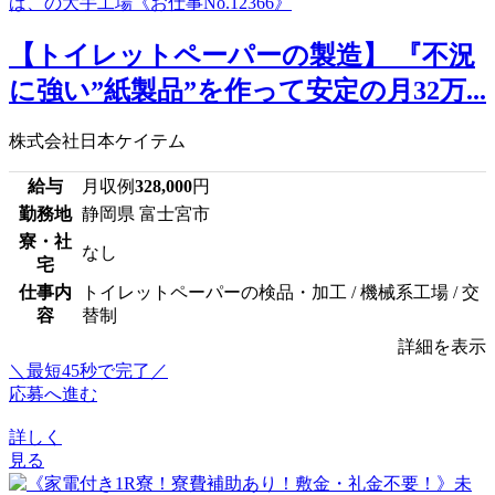
【トイレットペーパーの製造】 『不況
に強い”紙製品”を作って安定の月32万...
株式会社日本ケイテム
給与
月収例
328,000
円
勤務地
静岡県 富士宮市
寮・社
なし
宅
仕事内
トイレットペーパーの検品・加工 / 機械系工場 / 交
容
替制
詳細を表示
＼最短45秒で完了／
応募へ進む
詳しく
見る