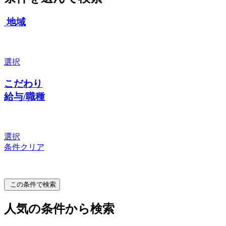
地域
選択
こだわり
給与/職種
選択
条件クリア
この条件で検索
人気の条件から検索