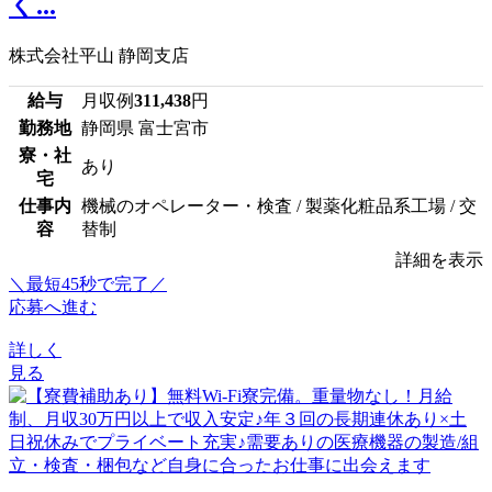
く...
株式会社平山 静岡支店
給与
月収例
311,438
円
勤務地
静岡県 富士宮市
寮・社
あり
宅
仕事内
機械のオペレーター・検査 / 製薬化粧品系工場 / 交
容
替制
詳細を表示
＼最短45秒で完了／
応募へ進む
詳しく
見る