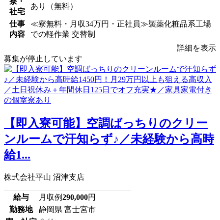
寮・
あり（無料）
社宅
仕事
≪寮無料・月収34万円・正社員≫製薬化粧品系工場
内容
での軽作業 交替制
詳細を表示
募集が停止しています
【即入寮可能】空調ばっちりのクリー
ンルームで汗知らず♪／未経験から高時
給1...
株式会社平山 沼津支店
給与
月収例
290,000
円
勤務地
静岡県 富士宮市