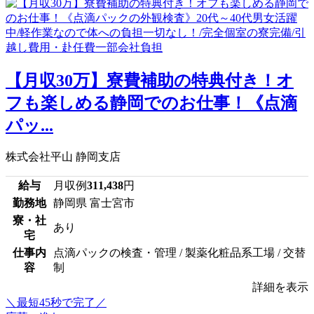
【月収30万】寮費補助の特典付き！オ
フも楽しめる静岡でのお仕事！《点滴
パッ...
株式会社平山 静岡支店
給与
月収例
311,438
円
勤務地
静岡県 富士宮市
寮・社
あり
宅
仕事内
点滴パックの検査・管理 / 製薬化粧品系工場 / 交替
容
制
詳細を表示
＼最短45秒で完了／