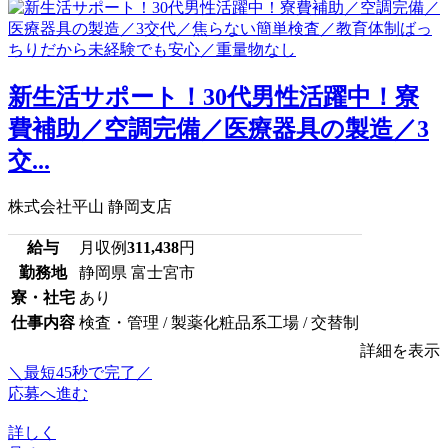
新生活サポート！30代男性活躍中！寮
費補助／空調完備／医療器具の製造／3
交...
株式会社平山 静岡支店
給与
月収例
311,438
円
勤務地
静岡県 富士宮市
寮・社宅
あり
仕事内容
検査・管理 / 製薬化粧品系工場 / 交替制
詳細を表示
＼最短45秒で完了／
応募へ進む
詳しく