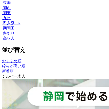
東海
関西
関東
九州
即入寮OK
期間工
寮あり
高収入
並び替え
おすすめ順
給与が高い順
新着順
シルバー求人