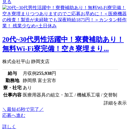
見る
20代~30代男性活躍中！寮費補助あり！
無料Wi-Fi寮完備！空き寮埋まり...
株式会社平山 静岡支店
給与
月収例
255,938
円
勤務地
静岡県 富士宮市
寮・社宅
あり
仕事内容
医療用器具の組立・加工 / 機械系工場 / 交替制
詳細を表示
＼最短45秒で完了／
応募へ進む
詳しく