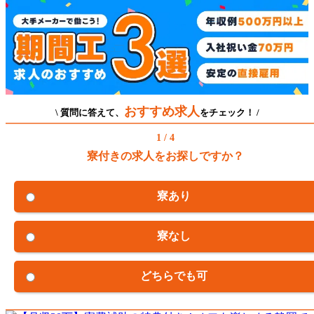
おすすめ求人
\ 質問に答えて、
をチェック！ /
1 / 4
寮付きの求人をお探しですか？
寮あり
寮なし
どちらでも可