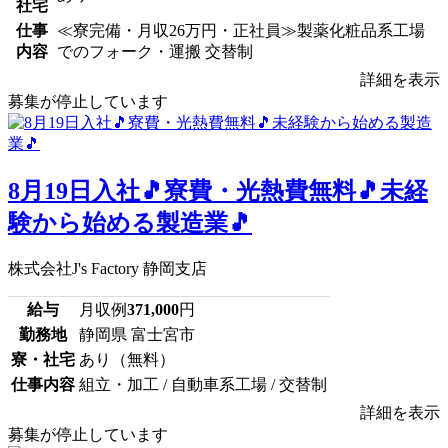
社宅
仕事
≪寮完備・月収26万円・正社員≫製薬化粧品系工場
内容
でのフォーク・運搬 交替制
詳細を表示
募集が停止しています
8月19日入社🎵寮費・光熱費無料🎵未経
験から始める製造業🎵
株式会社J's Factory 静岡支店
給与
月収例
371,000
円
勤務地
静岡県 富士宮市
寮・社宅
あり（無料）
仕事内容
組立・加工 / 自動車系工場 / 交替制
詳細を表示
募集が停止しています