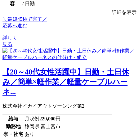
容
/ 日勤
詳細を表示
＼最短45秒で完了／
応募へ進む
詳しく
見る
【20～40代女性活躍中】日勤・土日休
み／簡単×軽作業／軽量ケーブルハー
ネ...
株式会社イカイアウトソーシング第2
給与
月収例
229,000
円
勤務地
静岡県 富士宮市
寮・社宅
あり