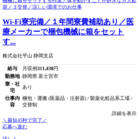
Wi-Fi寮完備／１年間寮費補助あり／医
療メーカーで梱包機械に箱をセット
す...
株式会社平山 静岡支店
給与
月収例
311,438
円
勤務地
静岡県 富士宮市
寮・社
あり
宅
仕事内
梱包・運搬 (医薬品・注射器) / 製薬化粧品系工場 /
容
交替制
詳細を表示
＼最短45秒で完了／
応募へ進む
詳しく