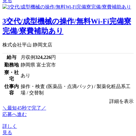
見る
3交代/成型機械の操作/無料Wi-Fi完備寮
完備/寮費補助あり
株式会社平山 静岡支店
給与
月収例
324,226
円
勤務地
静岡県 富士宮市
寮・社
あり
宅
仕事内
操作・検査 (医薬品・点滴パック) / 製薬化粧品系工
容
場 / 交替制
詳細を表示
＼最短45秒で完了／
応募へ進む
詳しく
見る