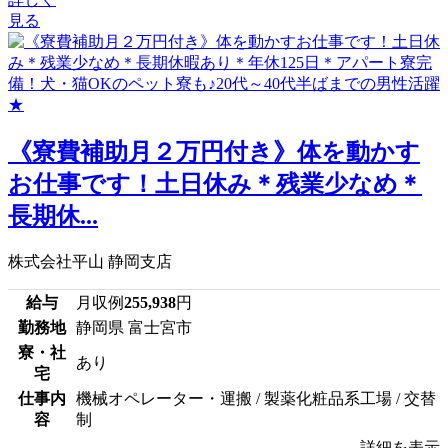
見る
《寮費補助月２万円付き》体を動かす
お仕事です！土日休み＊残業少なめ＊
長期休...
株式会社平山 静岡支店
給与
月収例
255,938
円
勤務地
静岡県 富士宮市
寮・社
あり
宅
仕事内
機械オペレーター・運搬 / 製薬化粧品系工場 / 交替
容
制
詳細を表示