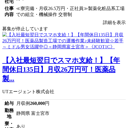
社宅
仕事
≪寮完備・月収26.5万円・正社員≫製薬化粧品系工場
内容
での組立・機械操作 交替制
詳細を表示
募集が停止しています
【入社最短翌日でスマホ支給！】【年
間休日135日】月収26万円可！医薬品
製...
UTエージェント株式会社
給与
月収例
260,000
円
勤務
静岡県 富士宮市
地
寮・
あり