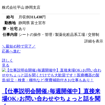
株式会社平山 静岡支店
給与
月収例
311,438
円
勤務地
静岡県 富士宮市
寮・社宅
あり
仕事内容
シートの操作・管理 / 製薬化粧品系工場 / 交替制
詳細を表示
＼最短45秒で完了／
応募へ進む
詳しく
見る
【仕事説明会開催♪毎週開催中】直接来
場OK♪お問い合わせやちょっと話を聞