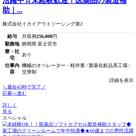
活躍中☆未経験歓迎！医薬品の製造補
助｜...
株式会社イカイアウトソーシング第2
給与
月収例
256,000
円
勤務地
静岡県 富士宮市
寮・社
あり
宅
仕事内
機械のオペレーター・軽作業 / 製薬化粧品系工場 /
容
交替制
詳細を表示
＼最短45秒で完了／
応募へ進む
詳しく
見る
スペシャル