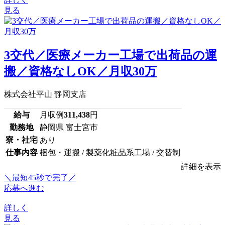
見る
3交代／医療メーカー工場で出荷品の運
搬／資格なしOK／月収30万
株式会社平山 静岡支店
給与
月収例
311,438
円
勤務地
静岡県 富士宮市
寮・社宅
あり
仕事内容
梱包・運搬 / 製薬化粧品系工場 / 交替制
詳細を表示
＼最短45秒で完了／
応募へ進む
詳しく
見る