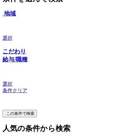
地域
選択
こだわり
給与/職種
選択
条件クリア
この条件で検索
人気の条件から検索