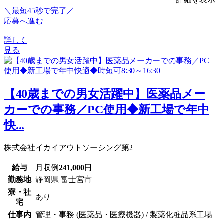
＼最短45秒で完了／
応募へ進む
詳しく
見る
【40歳までの男女活躍中】医薬品メー
カーでの事務／PC使用◆新工場で年中
快...
株式会社イカイアウトソーシング第2
給与
月収例
241,000
円
勤務地
静岡県 富士宮市
寮・社
あり
宅
仕事内
管理・事務 (医薬品・医療機器) / 製薬化粧品系工場