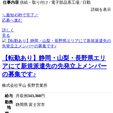
仕事内容
供給・取り付け / 電子部品系工場 / 日勤
詳細を表示
＼最短45秒で完了／
応募へ進む
詳しく
見る
【転勤あり】静岡・山梨・長野県エリ
アにて新規派遣先の先発立上メンバー
の募集です♪
株式会社平山 長野営業所
給与
月収例
343,360
円
勤務
静岡県 富士宮市
地