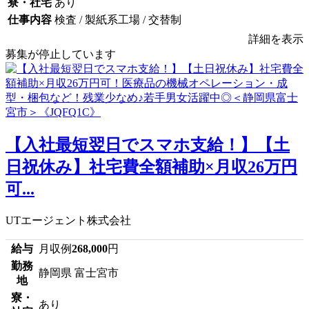
寮・社宅
あり
仕事内容
検査 / 製紙系工場 / 交替制
詳細を表示
募集が停止しています
【入社最短翌日でスマホ支給！】【土
日祝休み】社宅費全額補助×月収26万円
可...
UTエージェント株式会社
給与
月収例
268,000
円
勤務
静岡県 富士宮市
地
寮・
あり