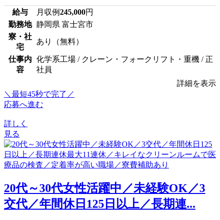
給与
月収例
245,000
円
勤務地
静岡県 富士宮市
寮・社
あり（無料）
宅
仕事内
化学系工場 / クレーン・フォークリフト・重機 / 正
容
社員
詳細を表示
＼最短45秒で完了／
応募へ進む
詳しく
見る
20代～30代女性活躍中／未経験OK／3
交代／年間休日125日以上／長期連...