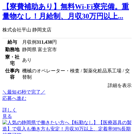
【寮費補助あり】無料Wi-Fi寮完備。重
量物なし！月給制、月収30万円以上...
株式会社平山 静岡支店
給与
月収例
311,438
円
勤務地
静岡県 富士宮市
寮・社
あり
宅
仕事内
機械のオペレーター・検査 / 製薬化粧品系工場 / 交
容
替制
詳細を表示
＼最短45秒で完了／
応募へ進む
詳しく
見る