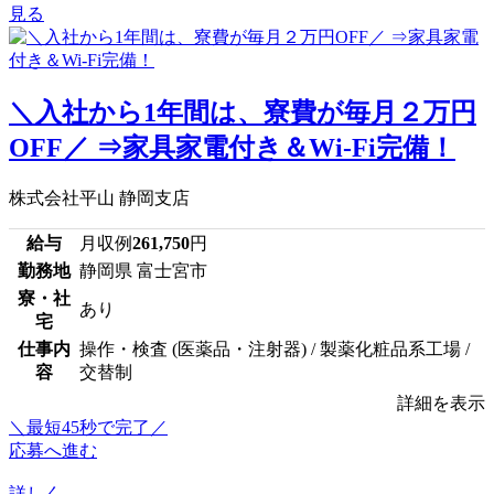
見る
＼入社から1年間は、寮費が毎月２万円
OFF／ ⇒家具家電付き＆Wi-Fi完備！
株式会社平山 静岡支店
給与
月収例
261,750
円
勤務地
静岡県 富士宮市
寮・社
あり
宅
仕事内
操作・検査 (医薬品・注射器) / 製薬化粧品系工場 /
容
交替制
詳細を表示
＼最短45秒で完了／
応募へ進む
詳しく