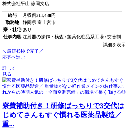
株式会社平山 静岡支店
給与
月収例
311,438
円
勤務地
静岡県 富士宮市
寮・社宅
あり
仕事内容
注射器の操作・検査 / 製薬化粧品系工場 / 交替制
詳細を表示
＼最短45秒で完了／
応募へ進む
詳しく
見る
寮費補助付き！研修ばっちりで3交代は
じめてさんもすぐ慣れる医薬品製造／
重...