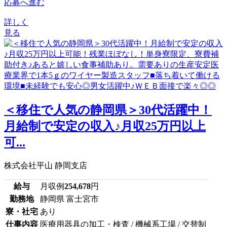
応募へ進む
詳しく
見る
＜移住で人気の静岡県＞30代活躍中！
月給制で安定の収入♪月収25万円以上
可...
株式会社平山 静岡支店
給与
月収例
254,678
円
勤務地
静岡県 富士宮市
寮・社宅
あり
仕事内容
医療用器具の加工・検査 / 機械系工場 / 交替制