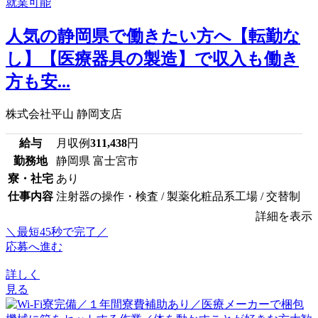
人気の静岡県で働きたい方へ【転勤な
し】【医療器具の製造】で収入も働き
方も安...
株式会社平山 静岡支店
給与
月収例
311,438
円
勤務地
静岡県 富士宮市
寮・社宅
あり
仕事内容
注射器の操作・検査 / 製薬化粧品系工場 / 交替制
詳細を表示
＼最短45秒で完了／
応募へ進む
詳しく
見る