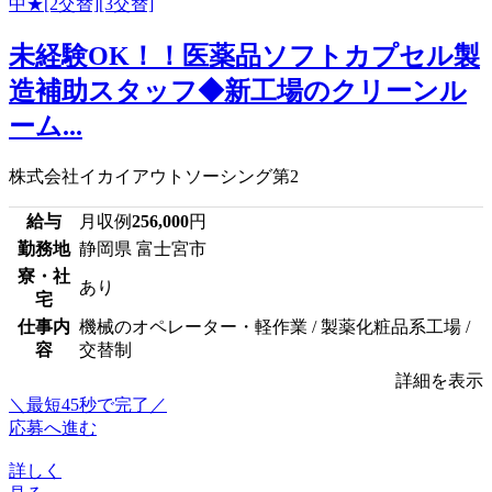
未経験OK！！医薬品ソフトカプセル製
造補助スタッフ◆新工場のクリーンル
ーム...
株式会社イカイアウトソーシング第2
給与
月収例
256,000
円
勤務地
静岡県 富士宮市
寮・社
あり
宅
仕事内
機械のオペレーター・軽作業 / 製薬化粧品系工場 /
容
交替制
詳細を表示
＼最短45秒で完了／
応募へ進む
詳しく