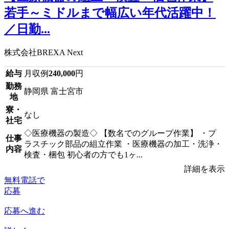
若手～ミドルまで幅広い年代活躍中！
／日勤...
株式会社BREXA Next
給与
月収例
240,000
円
勤務
静岡県 富士宮市
地
寮・
なし
社宅
◇医療機器の製造◇ 【数名でのグループ作業】 ・プ
仕事
ラスチック部品の組立作業 ・医療機器の加工・洗浄・
内容
検査・梱包 初心者の方でも1ヶ...
詳細を表示
無料電話で
応募
応募へ進む