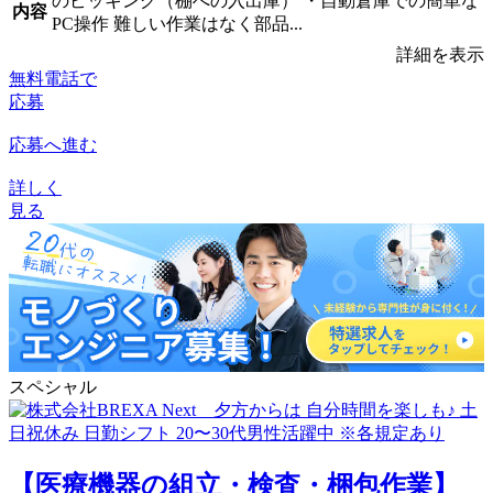
のピッキング（棚への入出庫） ・自動倉庫での簡単な
内容
PC操作 難しい作業はなく部品...
詳細を表示
無料電話で
応募
応募へ進む
詳しく
見る
スペシャル
【医療機器の組立・検査・梱包作業】