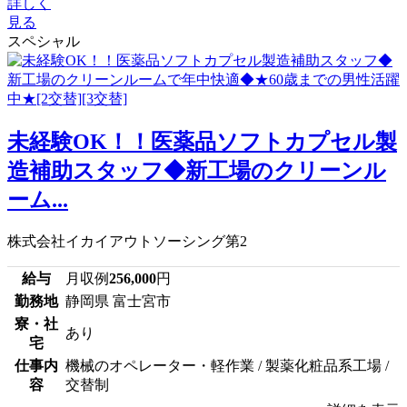
詳しく
見る
スペシャル
未経験OK！！医薬品ソフトカプセル製
造補助スタッフ◆新工場のクリーンル
ーム...
株式会社イカイアウトソーシング第2
給与
月収例
256,000
円
勤務地
静岡県 富士宮市
寮・社
あり
宅
仕事内
機械のオペレーター・軽作業 / 製薬化粧品系工場 /
容
交替制