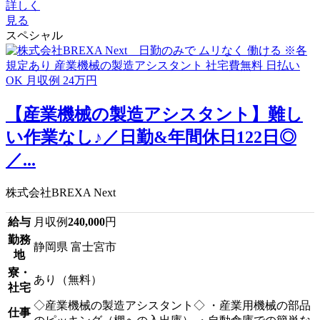
詳しく
見る
スペシャル
【産業機械の製造アシスタント】難し
い作業なし♪／日勤&年間休日122日◎
／...
株式会社BREXA Next
給与
月収例
240,000
円
勤務
静岡県 富士宮市
地
寮・
あり（無料）
社宅
◇産業機械の製造アシスタント◇ ・産業用機械の部品
仕事