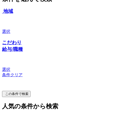
地域
選択
こだわり
給与/職種
選択
条件クリア
この条件で検索
人気の条件から検索