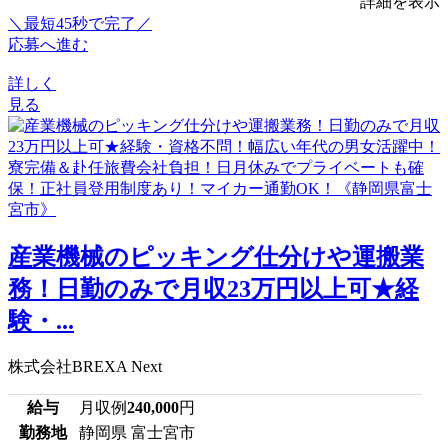
詳細を表示
＼最短45秒で完了／
応募へ進む
詳しく
見る
産業機械のピッキング仕分けや運搬業
務！日勤のみで月収23万円以上可★経
験・...
株式会社BREXA Next
給与
月収例
240,000
円
勤務地
静岡県 富士宮市