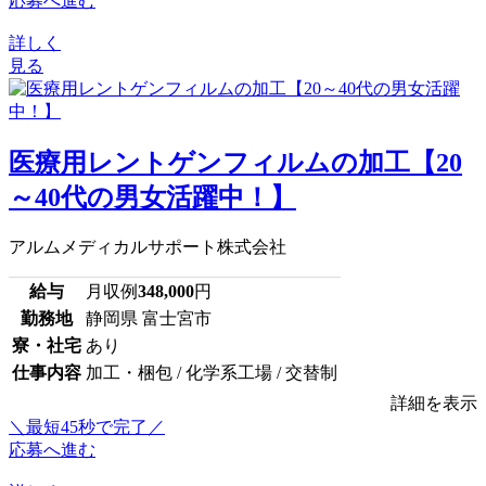
応募へ進む
詳しく
見る
医療用レントゲンフィルムの加工【20
～40代の男女活躍中！】
アルムメディカルサポート株式会社
給与
月収例
348,000
円
勤務地
静岡県 富士宮市
寮・社宅
あり
仕事内容
加工・梱包 / 化学系工場 / 交替制
詳細を表示
＼最短45秒で完了／
応募へ進む