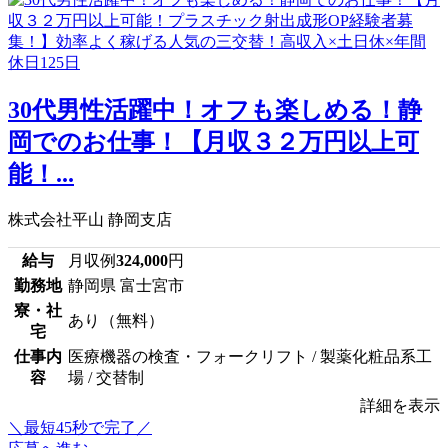
30代男性活躍中！オフも楽しめる！静
岡でのお仕事！【月収３２万円以上可
能！...
株式会社平山 静岡支店
給与
月収例
324,000
円
勤務地
静岡県 富士宮市
寮・社
あり（無料）
宅
仕事内
医療機器の検査・フォークリフト / 製薬化粧品系工
容
場 / 交替制
詳細を表示
＼最短45秒で完了／