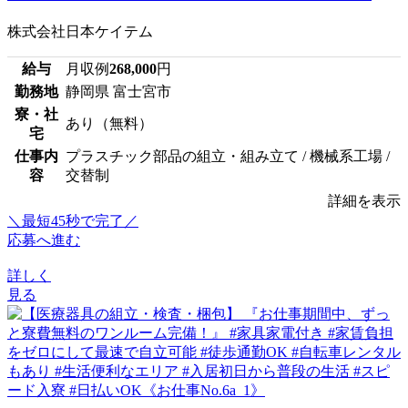
株式会社日本ケイテム
給与
月収例
268,000
円
勤務地
静岡県 富士宮市
寮・社
あり（無料）
宅
仕事内
プラスチック部品の組立・組み立て / 機械系工場 /
容
交替制
詳細を表示
＼最短45秒で完了／
応募へ進む
詳しく
見る