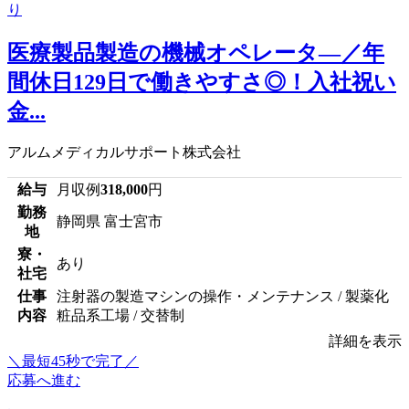
医療製品製造の機械オペレータ―／年
間休日129日で働きやすさ◎！入社祝い
金...
アルムメディカルサポート株式会社
給与
月収例
318,000
円
勤務
静岡県 富士宮市
地
寮・
あり
社宅
仕事
注射器の製造マシンの操作・メンテナンス / 製薬化
内容
粧品系工場 / 交替制
詳細を表示
＼最短45秒で完了／
応募へ進む