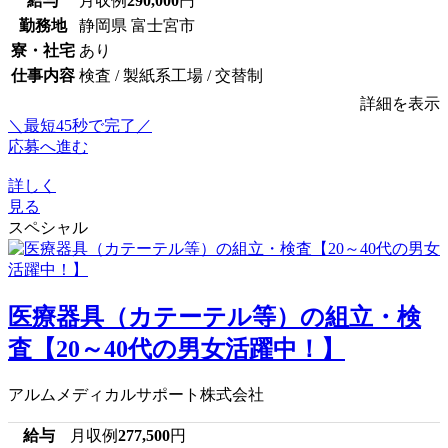
給与
月収例
290,000
円
勤務地
静岡県 富士宮市
寮・社宅
あり
仕事内容
検査 / 製紙系工場 / 交替制
詳細を表示
＼最短45秒で完了／
応募へ進む
詳しく
見る
スペシャル
医療器具（カテーテル等）の組立・検
査【20～40代の男女活躍中！】
アルムメディカルサポート株式会社
給与
月収例
277,500
円