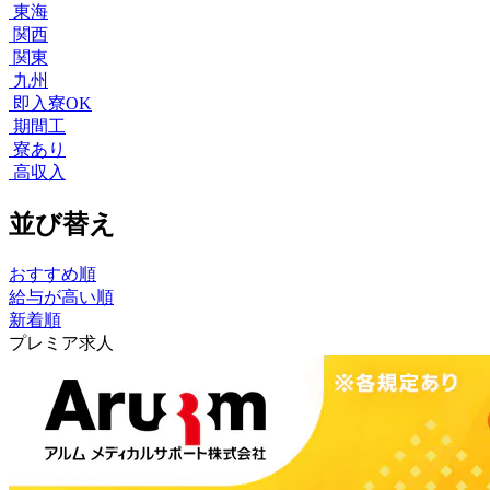
東海
関西
関東
九州
即入寮OK
期間工
寮あり
高収入
並び替え
おすすめ順
給与が高い順
新着順
プレミア求人