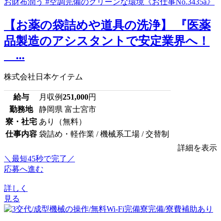
【お薬の袋詰めや道具の洗浄】 『医薬
品製造のアシスタントで安定業界へ！
...
株式会社日本ケイテム
給与
月収例
251,000
円
勤務地
静岡県 富士宮市
寮・社宅
あり（無料）
仕事内容
袋詰め・軽作業 / 機械系工場 / 交替制
詳細を表示
＼最短45秒で完了／
応募へ進む
詳しく
見る