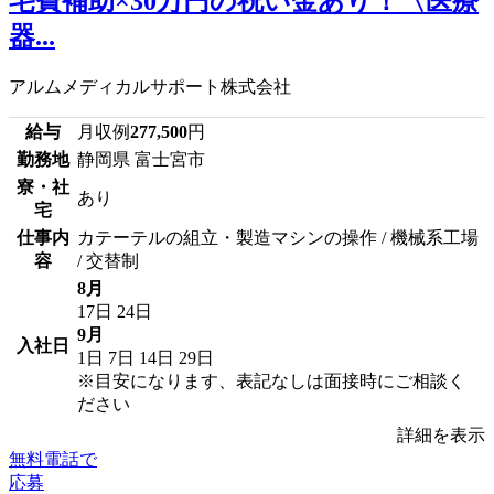
宅費補助×30万円の祝い金あり！〈医療
器...
アルムメディカルサポート株式会社
給与
月収例
277,500
円
勤務地
静岡県 富士宮市
寮・社
あり
宅
仕事内
カテーテルの組立・製造マシンの操作 / 機械系工場
容
/ 交替制
8月
17日
24日
9月
入社日
1日
7日
14日
29日
※目安になります、表記なしは面接時にご相談く
ださい
詳細を表示
無料電話で
応募