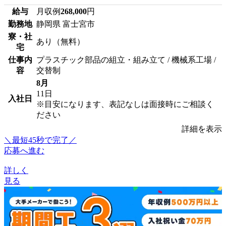
給与
月収例
268,000
円
勤務地
静岡県 富士宮市
寮・社
あり（無料）
宅
仕事内
プラスチック部品の組立・組み立て / 機械系工場 /
容
交替制
8月
11日
入社日
※目安になります、表記なしは面接時にご相談く
ださい
詳細を表示
＼最短45秒で完了／
応募へ進む
詳しく
見る