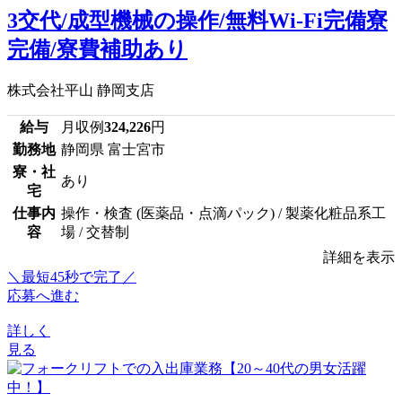
3交代/成型機械の操作/無料Wi-Fi完備寮
完備/寮費補助あり
株式会社平山 静岡支店
給与
月収例
324,226
円
勤務地
静岡県 富士宮市
寮・社
あり
宅
仕事内
操作・検査 (医薬品・点滴パック) / 製薬化粧品系工
容
場 / 交替制
詳細を表示
＼最短45秒で完了／
応募へ進む
詳しく
見る