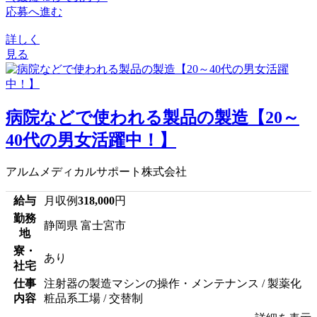
応募へ進む
詳しく
見る
病院などで使われる製品の製造【20～
40代の男女活躍中！】
アルムメディカルサポート株式会社
給与
月収例
318,000
円
勤務
静岡県 富士宮市
地
寮・
あり
社宅
仕事
注射器の製造マシンの操作・メンテナンス / 製薬化
内容
粧品系工場 / 交替制