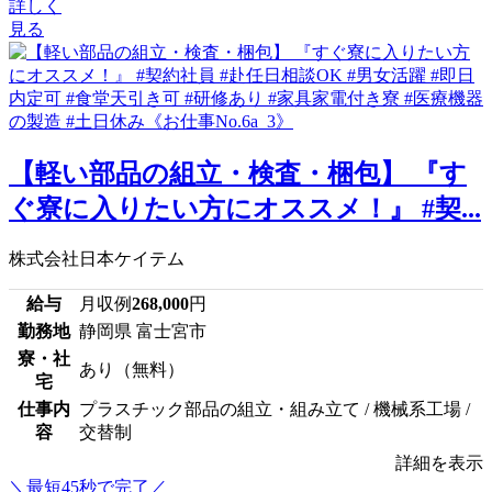
詳しく
見る
【軽い部品の組立・検査・梱包】 『す
ぐ寮に入りたい方にオススメ！』 #契...
株式会社日本ケイテム
給与
月収例
268,000
円
勤務地
静岡県 富士宮市
寮・社
あり（無料）
宅
仕事内
プラスチック部品の組立・組み立て / 機械系工場 /
容
交替制
詳細を表示
＼最短45秒で完了／