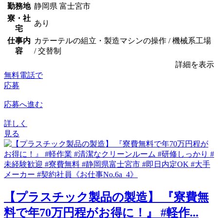
勤務地
静岡県 富士宮市
寮・社
あり
宅
仕事内
カテーテルの組立・製造マシンの操作 / 機械系工場
容
/ 交替制
詳細を表示
無料電話で
応募
応募へ進む
詳しく
見る
【プラスチック製品の製造】 『寮費無
料で年70万円程がお得に！』 #軽作...