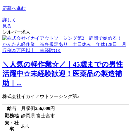
応募へ進む
詳しく
見る
シルバー求人
＼人気の軽作業☆／｜45歳までの男性
活躍中☆未経験歓迎！医薬品の製造補
助｜...
株式会社イカイアウトソーシング第2
給与
月収例
256,000
円
勤務地
静岡県 富士宮市
寮・社
あり
宅