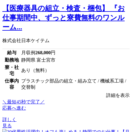
【医療器具の組立・検査・梱包】 『お
仕事期間中、ずっと寮費無料のワンル
ーム...
株式会社日本ケイテム
給与
月収例
268,000
円
勤務地
静岡県 富士宮市
寮・社
あり（無料）
宅
仕事内
プラスチック部品の組立・組み立て / 機械系工場 /
容
交替制
詳細を表示
＼最短45秒で完了／
応募へ進む
詳しく
見る