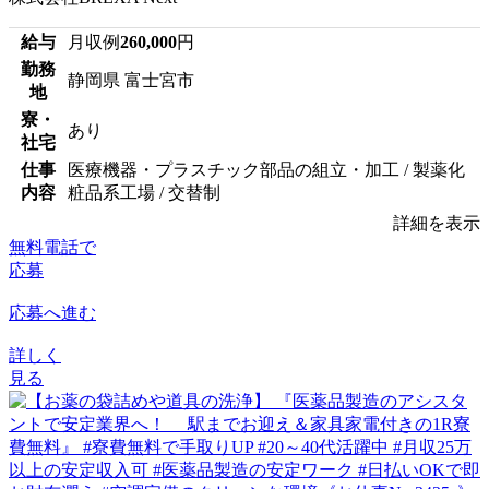
給与
月収例
260,000
円
勤務
静岡県 富士宮市
地
寮・
あり
社宅
仕事
医療機器・プラスチック部品の組立・加工 / 製薬化
内容
粧品系工場 / 交替制
詳細を表示
無料電話で
応募
応募へ進む
詳しく
見る