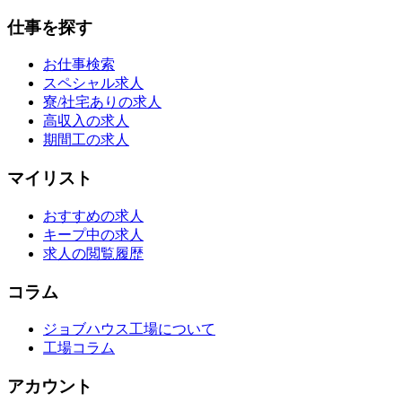
仕事を探す
お仕事検索
スペシャル求人
寮/社宅ありの求人
高収入の求人
期間工の求人
マイリスト
おすすめの求人
キープ中の求人
求人の閲覧履歴
コラム
ジョブハウス工場について
工場コラム
アカウント