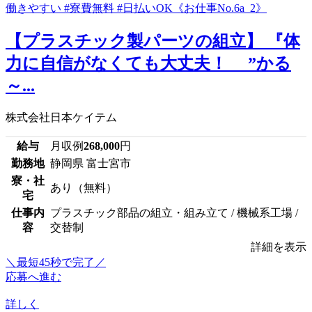
【プラスチック製パーツの組立】 『体
力に自信がなくても大丈夫！ ”かる
～...
株式会社日本ケイテム
給与
月収例
268,000
円
勤務地
静岡県 富士宮市
寮・社
あり（無料）
宅
仕事内
プラスチック部品の組立・組み立て / 機械系工場 /
容
交替制
詳細を表示
＼最短45秒で完了／
応募へ進む
詳しく