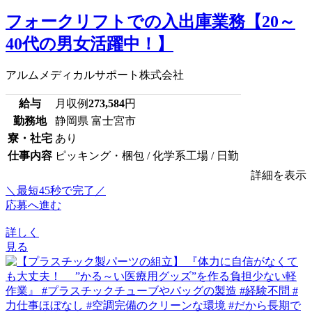
フォークリフトでの入出庫業務【20～
40代の男女活躍中！】
アルムメディカルサポート株式会社
給与
月収例
273,584
円
勤務地
静岡県 富士宮市
寮・社宅
あり
仕事内容
ピッキング・梱包 / 化学系工場 / 日勤
詳細を表示
＼最短45秒で完了／
応募へ進む
詳しく
見る