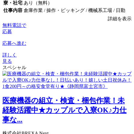
寮・社宅
あり（無料）
仕事内容
倉庫作業 / 操作・ピッキング / 機械系工場 / 日勤
詳細を表示
無料電話で
応募
応募へ進む
詳しく
見る
スペシャル
医療機器の組立・検査・梱包作業！未
経験活躍中★カップルで入寮OK♪力仕
事な...
株式会社BREXA Next