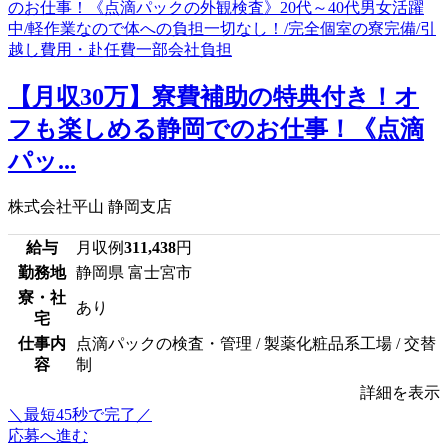
【月収30万】寮費補助の特典付き！オ
フも楽しめる静岡でのお仕事！《点滴
パッ...
株式会社平山 静岡支店
給与
月収例
311,438
円
勤務地
静岡県 富士宮市
寮・社
あり
宅
仕事内
点滴パックの検査・管理 / 製薬化粧品系工場 / 交替
容
制
詳細を表示
＼最短45秒で完了／
応募へ進む