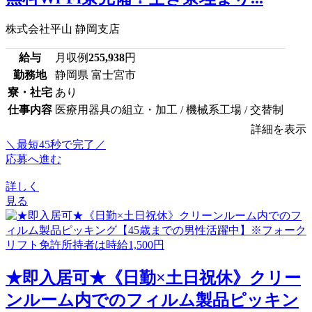
株式会社平山 静岡支店
給与
月収例
255,938
円
勤務地
静岡県 富士宮市
寮・社宅
あり
仕事内容
医療用器具の組立・加工 / 機械系工場 / 交替制
詳細を表示
＼最短45秒で完了／
応募へ進む
詳しく
見る
★即入居可★《日勤×土日祝休》クリー
ンルーム内でのフィルム製品ピッキン