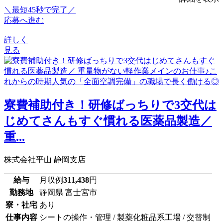
＼最短45秒で完了／
応募へ進む
詳しく
見る
寮費補助付き！研修ばっちりで3交代は
じめてさんもすぐ慣れる医薬品製造／
重...
株式会社平山 静岡支店
給与
月収例
311,438
円
勤務地
静岡県 富士宮市
寮・社宅
あり
仕事内容
シートの操作・管理 / 製薬化粧品系工場 / 交替制