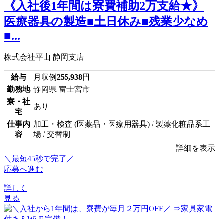
《入社後1年間は寮費補助2万支給★》
医療器具の製造■土日休み■残業少なめ
■...
株式会社平山 静岡支店
給与
月収例
255,938
円
勤務地
静岡県 富士宮市
寮・社
あり
宅
仕事内
加工・検査 (医薬品・医療用器具) / 製薬化粧品系工
容
場 / 交替制
詳細を表示
＼最短45秒で完了／
応募へ進む
詳しく
見る