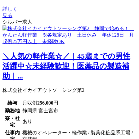
詳しく
見る
シルバー求人
＼人気の軽作業☆／｜45歳までの男性
活躍中☆未経験歓迎！医薬品の製造補
助｜...
株式会社イカイアウトソーシング第2
給与
月収例
256,000
円
勤務地
静岡県 富士宮市
寮・社
あり
宅
仕事内
機械のオペレーター・軽作業 / 製薬化粧品系工場 /