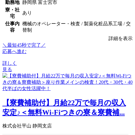
勤務地
静岡県 富士宮市
寮・社
あり
宅
仕事内
機械のオペレーター・検査 / 製薬化粧品系工場 / 交
容
替制
詳細を表示
＼最短45秒で完了／
応募へ進む
詳しく
見る
【寮費補助付】月給22万で毎月の収入
安定♪＜無料Wi-Fiつきの寮＆寮費補...
株式会社平山 静岡支店