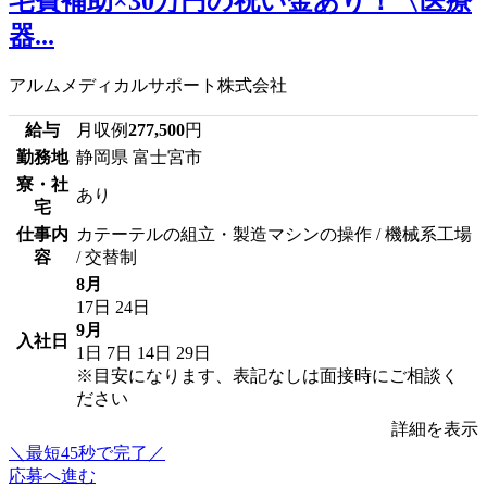
宅費補助×30万円の祝い金あり！〈医療
器...
アルムメディカルサポート株式会社
給与
月収例
277,500
円
勤務地
静岡県 富士宮市
寮・社
あり
宅
仕事内
カテーテルの組立・製造マシンの操作 / 機械系工場
容
/ 交替制
8月
17日
24日
9月
入社日
1日
7日
14日
29日
※目安になります、表記なしは面接時にご相談く
ださい
詳細を表示
＼最短45秒で完了／
応募へ進む