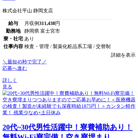
株式会社平山 静岡支店
給与
月収例
311,438
円
勤務地
静岡県 富士宮市
寮・社宅
あり
仕事内容
検査・管理 / 製薬化粧品系工場 / 交替制
詳細を表示
＼最短45秒で完了／
応募へ進む
詳しく
見る
20代~30代男性活躍中！寮費補助あり！
無料Wi-Fi寮完備！空き寮埋まり...