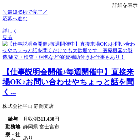
詳細を表示
＼最短45秒で完了／
応募へ進む
詳しく
見る
【仕事説明会開催♪毎週開催中】直接来
場OK♪お問い合わせやちょっと話を聞
く...
株式会社平山 静岡支店
給与
月収例
311,438
円
勤務地
静岡県 富士宮市
寮・社
あり