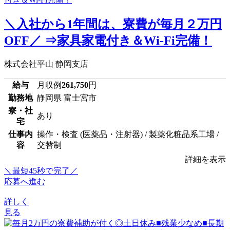
＼入社から1年間は、寮費が毎月２万円
OFF／ ⇒家具家電付き＆Wi-Fi完備！
株式会社平山 静岡支店
給与
月収例
261,750
円
勤務地
静岡県 富士宮市
寮・社
あり
宅
仕事内
操作・検査 (医薬品・注射器) / 製薬化粧品系工場 /
容
交替制
詳細を表示
＼最短45秒で完了／
応募へ進む
詳しく
見る