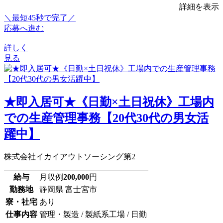
詳細を表示
＼最短45秒で完了／
応募へ進む
詳しく
見る
★即入居可★《日勤×土日祝休》工場内
での生産管理事務【20代30代の男女活
躍中】
株式会社イカイアウトソーシング第2
給与
月収例
200,000
円
勤務地
静岡県 富士宮市
寮・社宅
あり
仕事内容
管理・製造 / 製紙系工場 / 日勤