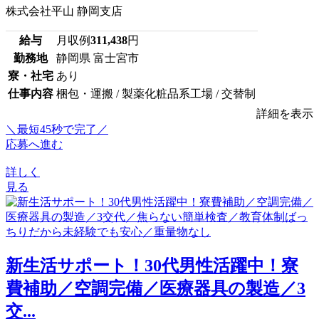
株式会社平山 静岡支店
給与
月収例
311,438
円
勤務地
静岡県 富士宮市
寮・社宅
あり
仕事内容
梱包・運搬 / 製薬化粧品系工場 / 交替制
詳細を表示
＼最短45秒で完了／
応募へ進む
詳しく
見る
新生活サポート！30代男性活躍中！寮
費補助／空調完備／医療器具の製造／3
交...