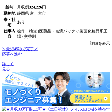
給与
月収例
324,226
円
勤務地
静岡県 富士宮市
寮・社
あり
宅
仕事内
操作・検査 (医薬品・点滴パック) / 製薬化粧品系工
容
場 / 交替制
詳細を表示
＼最短45秒で完了／
応募へ進む
詳しく
見る