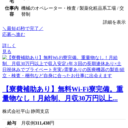
宅
仕事内
機械のオペレーター・検査 / 製薬化粧品系工場 / 交
容
替制
詳細を表示
＼最短45秒で完了／
応募へ進む
詳しく
見る
【寮費補助あり】無料Wi-Fi寮完備。重
量物なし！月給制、月収30万円以上...
株式会社平山 静岡支店
給与
月収例
311,438
円