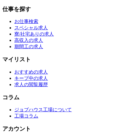
仕事を探す
お仕事検索
スペシャル求人
寮/社宅ありの求人
高収入の求人
期間工の求人
マイリスト
おすすめの求人
キープ中の求人
求人の閲覧履歴
コラム
ジョブハウス工場について
工場コラム
アカウント