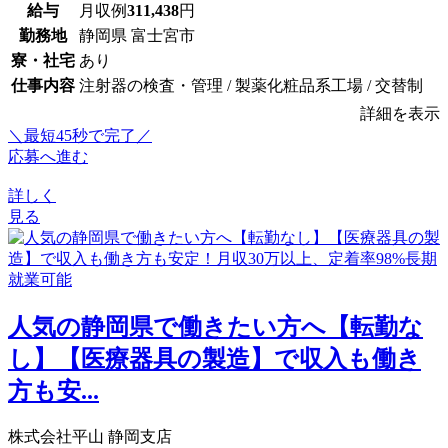
給与
月収例
311,438
円
勤務地
静岡県 富士宮市
寮・社宅
あり
仕事内容
注射器の検査・管理 / 製薬化粧品系工場 / 交替制
詳細を表示
＼最短45秒で完了／
応募へ進む
詳しく
見る
人気の静岡県で働きたい方へ【転勤な
し】【医療器具の製造】で収入も働き
方も安...
株式会社平山 静岡支店