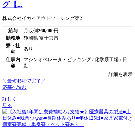
グ【...
株式会社イカイアウトソーシング第2
給与
月収例
260,000
円
勤務地
静岡県 富士宮市
寮・社
あり
宅
仕事内
マシンオペレータ・ピッキング / 化学系工場 / 日
容
勤
詳細を表示
＼最短45秒で完了／
応募へ進む
詳しく
見る