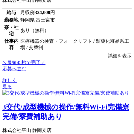
株式会社平山 静岡支店
給与
月収例
324,000
円
勤務地
静岡県 富士宮市
寮・社
あり（無料）
宅
仕事内
医療機器の検査・フォークリフト / 製薬化粧品系工
容
場 / 交替制
詳細を表示
＼最短45秒で完了／
応募へ進む
詳しく
見る
3交代/成型機械の操作/無料Wi-Fi完備寮
完備/寮費補助あり
株式会社平山 静岡支店