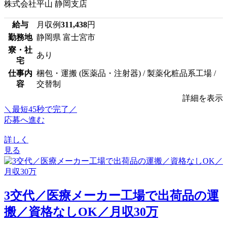
株式会社平山 静岡支店
給与
月収例
311,438
円
勤務地
静岡県 富士宮市
寮・社
あり
宅
仕事内
梱包・運搬 (医薬品・注射器) / 製薬化粧品系工場 /
容
交替制
詳細を表示
＼最短45秒で完了／
応募へ進む
詳しく
見る
3交代／医療メーカー工場で出荷品の運
搬／資格なしOK／月収30万