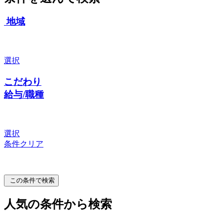
地域
選択
こだわり
給与/職種
選択
条件クリア
この条件で検索
人気の条件から検索