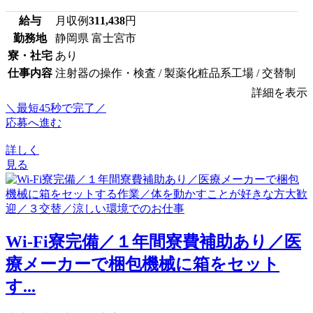
給与
月収例
311,438
円
勤務地
静岡県 富士宮市
寮・社宅
あり
仕事内容
注射器の操作・検査 / 製薬化粧品系工場 / 交替制
詳細を表示
＼最短45秒で完了／
応募へ進む
詳しく
見る
Wi-Fi寮完備／１年間寮費補助あり／医
療メーカーで梱包機械に箱をセット
す...