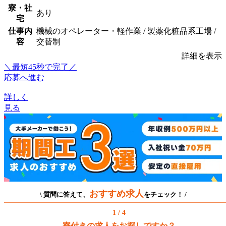
寮・社
あり
宅
仕事内
機械のオペレーター・軽作業 / 製薬化粧品系工場 /
容
交替制
詳細を表示
＼最短45秒で完了／
応募へ進む
詳しく
見る
おすすめ求人
\ 質問に答えて、
をチェック！ /
1 / 4
寮付きの求人をお探しですか？