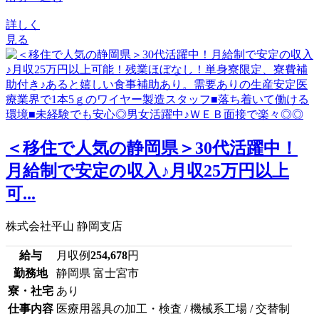
詳しく
見る
＜移住で人気の静岡県＞30代活躍中！
月給制で安定の収入♪月収25万円以上
可...
株式会社平山 静岡支店
給与
月収例
254,678
円
勤務地
静岡県 富士宮市
寮・社宅
あり
仕事内容
医療用器具の加工・検査 / 機械系工場 / 交替制