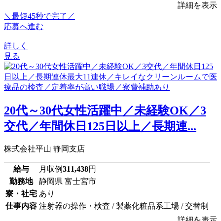
詳細を表示
＼最短45秒で完了／
応募へ進む
詳しく
見る
20代～30代女性活躍中／未経験OK／3
交代／年間休日125日以上／長期連...
株式会社平山 静岡支店
給与
月収例
311,438
円
勤務地
静岡県 富士宮市
寮・社宅
あり
仕事内容
注射器の操作・検査 / 製薬化粧品系工場 / 交替制
詳細を表示