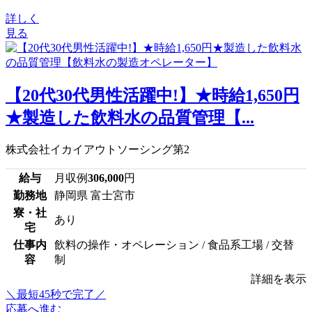
詳しく
見る
【20代30代男性活躍中!】★時給1,650円
★製造した飲料水の品質管理【...
株式会社イカイアウトソーシング第2
給与
月収例
306,000
円
勤務地
静岡県 富士宮市
寮・社
あり
宅
仕事内
飲料の操作・オペレーション / 食品系工場 / 交替
容
制
詳細を表示
＼最短45秒で完了／
応募へ進む