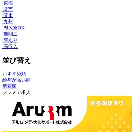
東海
関西
関東
九州
即入寮OK
期間工
寮あり
高収入
並び替え
おすすめ順
給与が高い順
新着順
プレミア求人