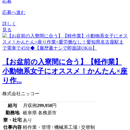
応募
応募へ進む
詳しく
見る
【お盆前の入寮間に合う】【軽作業】
小動物系女子にオススメ！かんたん×座
り作...
株式会社ニッコー
給与
月収例
299,950
円
勤務地
岐阜県 各務原市
寮・社宅
あり
仕事内容
軽作業・管理 / 機械系工場 / 交替制