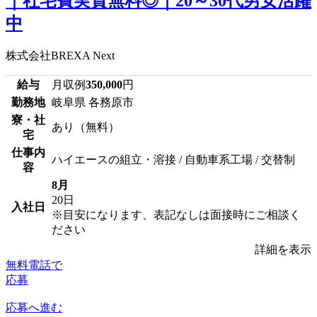
｜社宅費実質無料◎｜20～30代男女活躍
中
株式会社BREXA Next
給与
月収例
350,000
円
勤務地
岐阜県 各務原市
寮・社
あり（無料）
宅
仕事内
ハイエースの組立・溶接 / 自動車系工場 / 交替制
容
8月
20日
入社日
※目安になります、表記なしは面接時にご相談く
ださい
詳細を表示
無料電話で
応募
応募へ進む