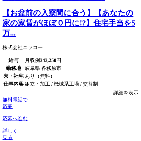
【お盆前の入寮間に合う】【あなたの
家の家賃がほぼ０円に!?】住宅手当を5
万...
株式会社ニッコー
給与
月収例
343,250
円
勤務地
岐阜県 各務原市
寮・社宅
あり（無料）
仕事内容
組立・加工 / 機械系工場 / 交替制
詳細を表示
無料電話で
応募
応募へ進む
詳しく
見る