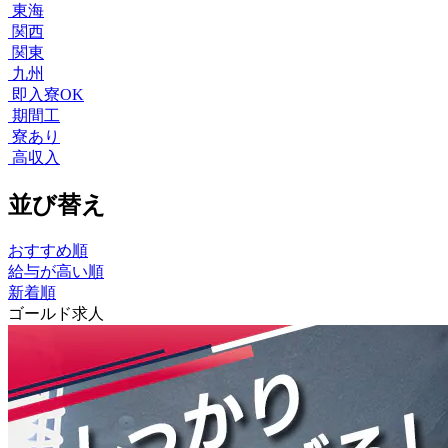
東海
関西
関東
九州
即入寮OK
期間工
寮あり
高収入
並び替え
おすすめ順
給与が高い順
新着順
ゴールド求人