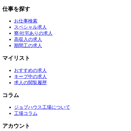
仕事を探す
お仕事検索
スペシャル求人
寮/社宅ありの求人
高収入の求人
期間工の求人
マイリスト
おすすめの求人
キープ中の求人
求人の閲覧履歴
コラム
ジョブハウス工場について
工場コラム
アカウント