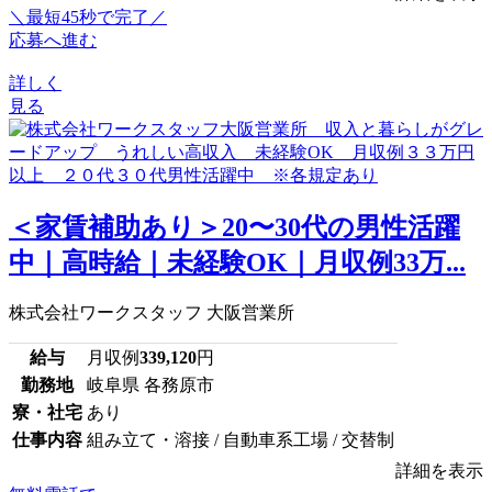
＼最短45秒で完了／
応募へ進む
詳しく
見る
＜家賃補助あり＞20〜30代の男性活躍
中｜高時給｜未経験OK｜月収例33万...
株式会社ワークスタッフ 大阪営業所
給与
月収例
339,120
円
勤務地
岐阜県 各務原市
寮・社宅
あり
仕事内容
組み立て・溶接 / 自動車系工場 / 交替制
詳細を表示