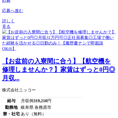
応募
応募へ進む
詳しく
見る
【お盆前の入寮間に合う】【航空機を
修理しませんか？】家賃はずっと0円◎
月収...
株式会社ニッコー
給与
月収例
319,210
円
勤務地
岐阜県 各務原市
寮・社宅
あり（無料）