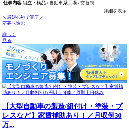
仕事内容
組立・検品 / 自動車系工場 / 交替制
詳細を表示
＼最短45秒で完了／
応募へ進む
詳しく
見る
【大型自動車の製造/組付け・塗装・プ
レスなど】家賃補助あり！／月収例30
万...