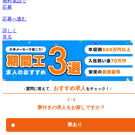
無料電話で
応募
応募へ進む
詳しく
見る
おすすめ求人
\ 質問に答えて、
をチェック！ /
1 / 4
寮付きの求人をお探しですか？
寮あり