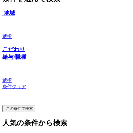
地域
選択
こだわり
給与/職種
選択
条件クリア
この条件で検索
人気の条件から検索