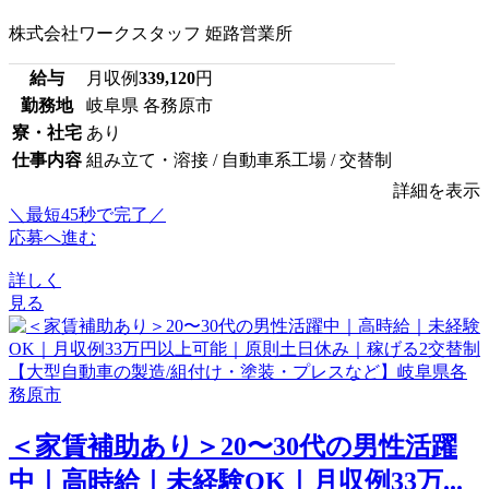
株式会社ワークスタッフ 姫路営業所
給与
月収例
339,120
円
勤務地
岐阜県 各務原市
寮・社宅
あり
仕事内容
組み立て・溶接 / 自動車系工場 / 交替制
詳細を表示
＼最短45秒で完了／
応募へ進む
詳しく
見る
＜家賃補助あり＞20〜30代の男性活躍
中｜高時給｜未経験OK｜月収例33万...