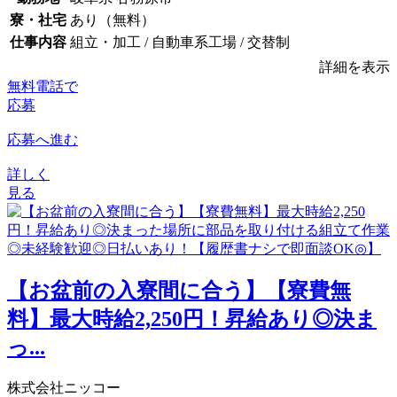
寮・社宅
あり（無料）
仕事内容
組立・加工 / 自動車系工場 / 交替制
詳細を表示
無料電話で
応募
応募へ進む
詳しく
見る
【お盆前の入寮間に合う】【寮費無
料】最大時給2,250円！昇給あり◎決ま
っ...
株式会社ニッコー