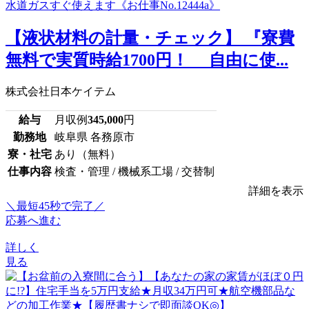
【液状材料の計量・チェック】 『寮費
無料で実質時給1700円！ 自由に使...
株式会社日本ケイテム
給与
月収例
345,000
円
勤務地
岐阜県 各務原市
寮・社宅
あり（無料）
仕事内容
検査・管理 / 機械系工場 / 交替制
詳細を表示
＼最短45秒で完了／
応募へ進む
詳しく
見る