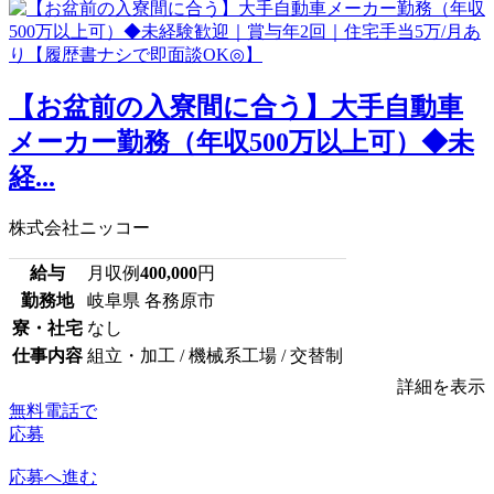
【お盆前の入寮間に合う】大手自動車
メーカー勤務（年収500万以上可）◆未
経...
株式会社ニッコー
給与
月収例
400,000
円
勤務地
岐阜県 各務原市
寮・社宅
なし
仕事内容
組立・加工 / 機械系工場 / 交替制
詳細を表示
無料電話で
応募
応募へ進む