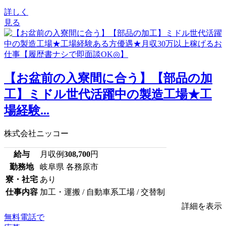
詳しく
見る
【お盆前の入寮間に合う】【部品の加
工】ミドル世代活躍中の製造工場★工
場経験...
株式会社ニッコー
給与
月収例
308,700
円
勤務地
岐阜県 各務原市
寮・社宅
あり
仕事内容
加工・運搬 / 自動車系工場 / 交替制
詳細を表示
無料電話で