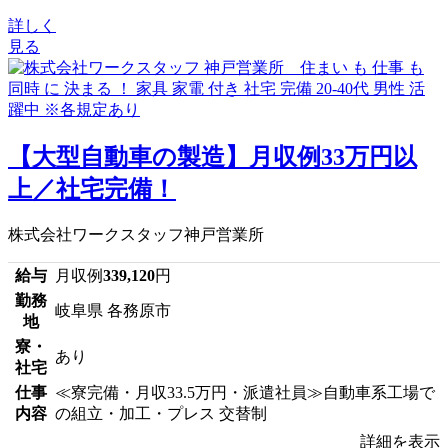
詳しく
見る
【大型自動車の製造】月収例33万円以
上／社宅完備！
株式会社ワークスタッフ神戸営業所
給与
月収例
339,120
円
勤務
岐阜県 各務原市
地
寮・
あり
社宅
仕事
≪寮完備・月収33.5万円・派遣社員≫自動車系工場で
内容
の組立・加工・プレス 交替制
詳細を表示