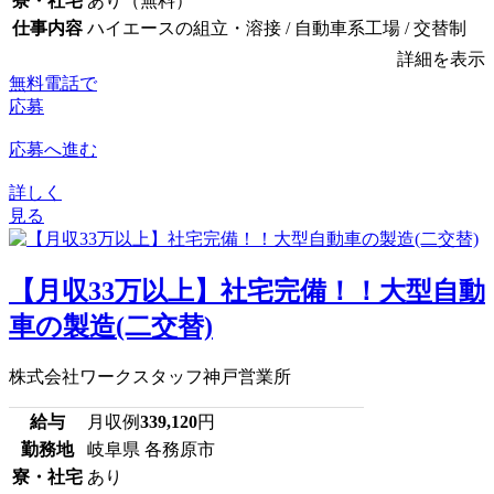
寮・社宅
あり（無料）
仕事内容
ハイエースの組立・溶接 / 自動車系工場 / 交替制
詳細を表示
無料電話で
応募
応募へ進む
詳しく
見る
【月収33万以上】社宅完備！！大型自動
車の製造(二交替)
株式会社ワークスタッフ神戸営業所
給与
月収例
339,120
円
勤務地
岐阜県 各務原市
寮・社宅
あり