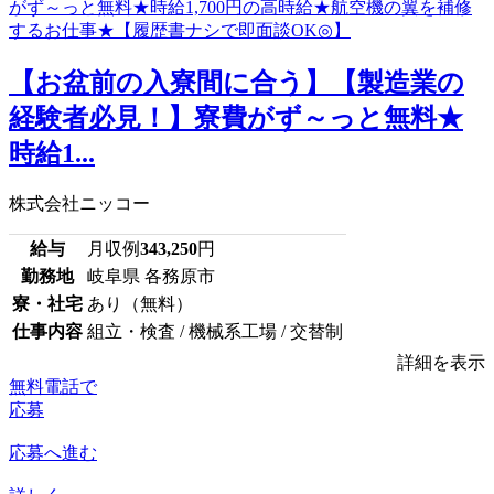
【お盆前の入寮間に合う】【製造業の
経験者必見！】寮費がず～っと無料★
時給1...
株式会社ニッコー
給与
月収例
343,250
円
勤務地
岐阜県 各務原市
寮・社宅
あり（無料）
仕事内容
組立・検査 / 機械系工場 / 交替制
詳細を表示
無料電話で
応募
応募へ進む