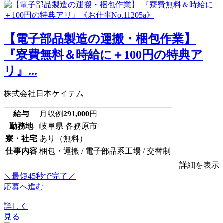
【電子部品製造の運搬・梱包作業】
『寮費無料＆時給に＋100円の特典ア
リ』...
株式会社日本ケイテム
給与
月収例
291,000
円
勤務地
岐阜県 各務原市
寮・社宅
あり（無料）
仕事内容
梱包・運搬 / 電子部品系工場 / 交替制
詳細を表示
＼最短45秒で完了／
応募へ進む
詳しく
見る