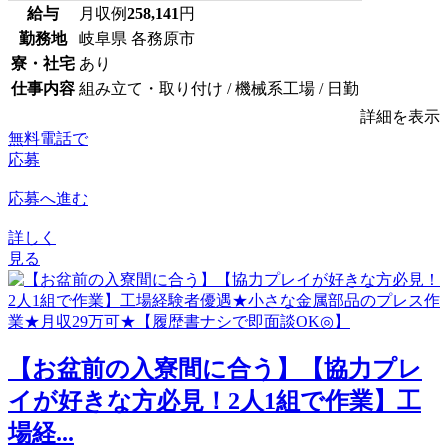
給与
月収例
258,141
円
勤務地
岐阜県 各務原市
寮・社宅
あり
仕事内容
組み立て・取り付け / 機械系工場 / 日勤
詳細を表示
無料電話で
応募
応募へ進む
詳しく
見る
【お盆前の入寮間に合う】【協力プレ
イが好きな方必見！2人1組で作業】工
場経...