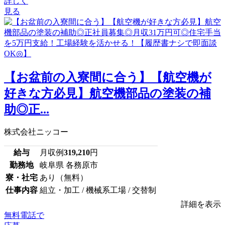
詳しく
見る
【お盆前の入寮間に合う】【航空機が
好きな方必見】航空機部品の塗装の補
助◎正...
株式会社ニッコー
給与
月収例
319,210
円
勤務地
岐阜県 各務原市
寮・社宅
あり（無料）
仕事内容
組立・加工 / 機械系工場 / 交替制
詳細を表示
無料電話で