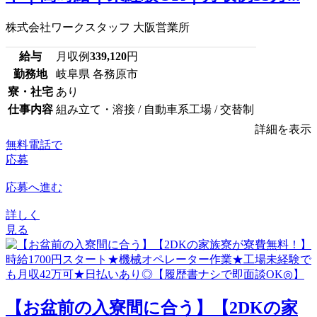
株式会社ワークスタッフ 大阪営業所
給与
月収例
339,120
円
勤務地
岐阜県 各務原市
寮・社宅
あり
仕事内容
組み立て・溶接 / 自動車系工場 / 交替制
詳細を表示
無料電話で
応募
応募へ進む
詳しく
見る
【お盆前の入寮間に合う】【2DKの家