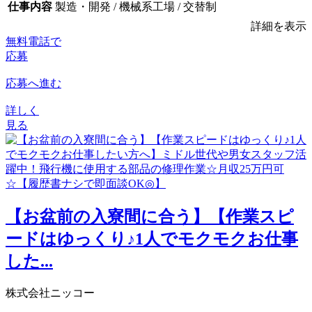
仕事内容
製造・開発 / 機械系工場 / 交替制
詳細を表示
無料電話で
応募
応募へ進む
詳しく
見る
【お盆前の入寮間に合う】【作業スピ
ードはゆっくり♪1人でモクモクお仕事
した...
株式会社ニッコー