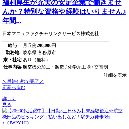
福利厚生が充実の安定企業で働きませ
んか？特別な資格や経験はいりません♪
年間...
日本マニュファクチャリングサービス株式会社
給与
月収例
290,000
円
勤務地
岐阜県 各務原市
寮・社宅
あり（無料）
仕事内容
航空機の加工・製造 / 化学系工場 / 交替制
詳細を表示
＼最短45秒で完了／
応募へ進む
詳しく
見る