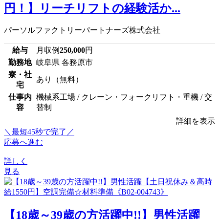
円！】リーチリフトの経験活か...
パーソルファクトリーパートナーズ株式会社
給与
月収例
250,000
円
勤務地
岐阜県 各務原市
寮・社
あり（無料）
宅
仕事内
機械系工場 / クレーン・フォークリフト・重機 / 交
容
替制
詳細を表示
＼最短45秒で完了／
応募へ進む
詳しく
見る
【18歳～39歳の方活躍中!!】男性活躍