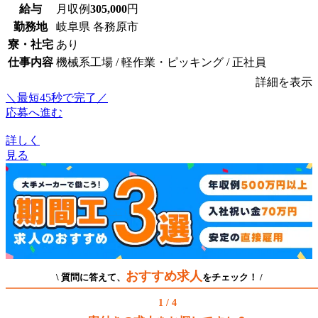
給与
月収例
305,000
円
勤務地
岐阜県 各務原市
寮・社宅
あり
仕事内容
機械系工場 / 軽作業・ピッキング / 正社員
詳細を表示
＼最短45秒で完了／
応募へ進む
詳しく
見る
おすすめ求人
\ 質問に答えて、
をチェック！ /
1 / 4