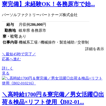
寮完備】未経験OK！各務原市で始...
パーソルファクトリーパートナーズ株式会社
給与
月収例
286,000
円
勤務地
岐阜県 各務原市
寮・社宅
あり
仕事内容
機械系工場 / 機械操作・製造補助 / 交替制
詳細を表示
＼最短45秒で完了／
応募へ進む
詳しく
見る
＼高時給1700円＆寮完備／男女活躍◎出
荷＆検品×リフト使用《B02-01...