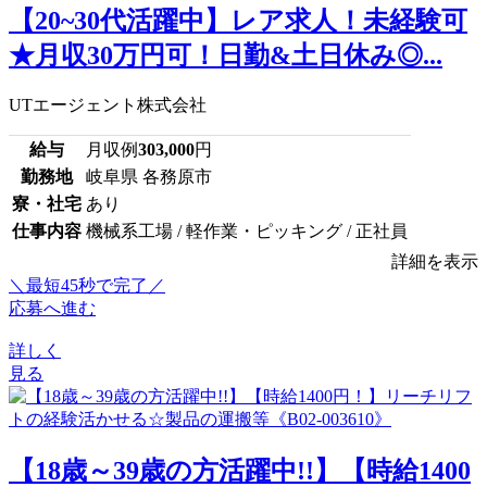
【20~30代活躍中】レア求人！未経験可
★月収30万円可！日勤&土日休み◎...
UTエージェント株式会社
給与
月収例
303,000
円
勤務地
岐阜県 各務原市
寮・社宅
あり
仕事内容
機械系工場 / 軽作業・ピッキング / 正社員
詳細を表示
＼最短45秒で完了／
応募へ進む
詳しく
見る
【18歳～39歳の方活躍中!!】【時給1400