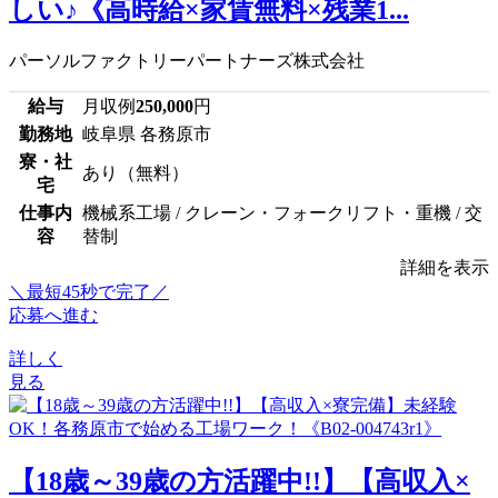
しい♪《高時給×家賃無料×残業1...
パーソルファクトリーパートナーズ株式会社
給与
月収例
250,000
円
勤務地
岐阜県 各務原市
寮・社
あり（無料）
宅
仕事内
機械系工場 / クレーン・フォークリフト・重機 / 交
容
替制
詳細を表示
＼最短45秒で完了／
応募へ進む
詳しく
見る
【18歳～39歳の方活躍中!!】【高収入×