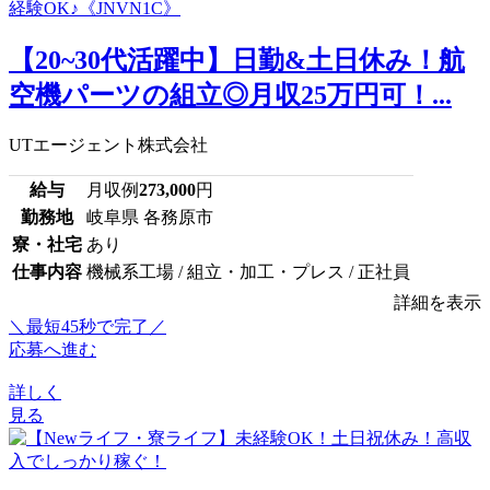
【20~30代活躍中】日勤&土日休み！航
空機パーツの組立◎月収25万円可！...
UTエージェント株式会社
給与
月収例
273,000
円
勤務地
岐阜県 各務原市
寮・社宅
あり
仕事内容
機械系工場 / 組立・加工・プレス / 正社員
詳細を表示
＼最短45秒で完了／
応募へ進む
詳しく
見る