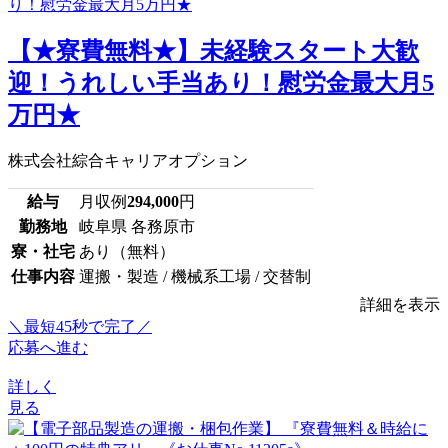
【★寮費無料★】未経験スタート大歓
迎！うれしい手当あり！慰労金最大月5
万円★
株式会社綜合キャリアオプション
給与
月収例
294,000
円
勤務地
岐阜県 各務原市
寮・社宅
あり（無料）
仕事内容
運搬・製造 / 機械系工場 / 交替制
詳細を表示
＼最短45秒で完了／
応募へ進む
詳しく
見る