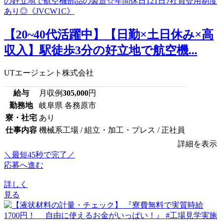
【20~40代活躍中】【日勤×土日休み×高
収入】駅徒歩3分の好立地で航空機...
UTエージェント株式会社
給与
月収例
305,000
円
勤務地
岐阜県 各務原市
寮・社宅
あり
仕事内容
機械系工場 / 組立・加工・プレス / 正社員
詳細を表示
＼最短45秒で完了／
応募へ進む
詳しく
見る