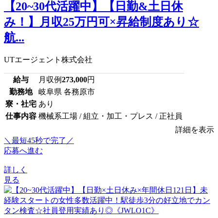
【20~30代活躍中】【日勤&土日休
み！】月収25万円可×昇給制度あり☆
航...
UTエージェント株式会社
給与
月収例
273,000
円
勤務地
岐阜県 各務原市
寮・社宅
あり
仕事内容
機械系工場 / 組立・加工・プレス / 正社員
詳細を表示
＼最短45秒で完了／
応募へ進む
詳しく
見る