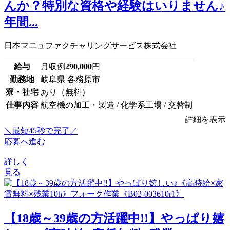
んか？特別な資格や経験はいりません♪
年間...
日本マニュファクチャリングサービス株式会社
給与
月収例
290,000
円
勤務地
岐阜県 各務原市
寮・社宅
あり（無料）
仕事内容
航空機の加工・製造 / 化学系工場 / 交替制
詳細を表示
＼最短45秒で完了／
応募へ進む
詳しく
見る
【18歳～39歳の方活躍中!!】やっぱり嬉