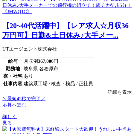
【20~40代活躍中】【レア求人☆月収36
万円可】日勤&土日休み♪大手メー...
UTエージェント株式会社
給与
月収例
367,000
円
勤務地
岐阜県 各務原市
寮・社宅
あり
仕事内容
建築系工場 / 検査・検品 / 正社員
詳細を表示
＼最短45秒で完了／
応募へ進む
詳しく
見る