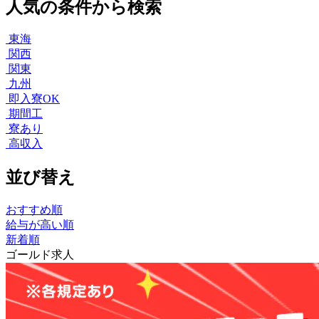
人気の条件から検索
東海
関西
関東
九州
即入寮OK
期間工
寮あり
高収入
並び替え
おすすめ順
給与が高い順
新着順
ゴールド求人