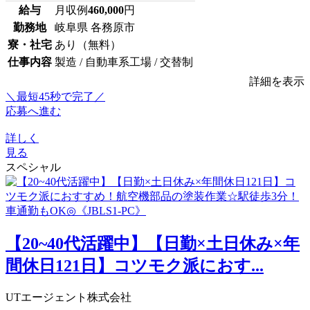
給与
月収例
460,000
円
勤務地
岐阜県 各務原市
寮・社宅
あり（無料）
仕事内容
製造 / 自動車系工場 / 交替制
詳細を表示
＼最短45秒で完了／
応募へ進む
詳しく
見る
スペシャル
【20~40代活躍中】【日勤×土日休み×年
間休日121日】コツモク派におす...
UTエージェント株式会社