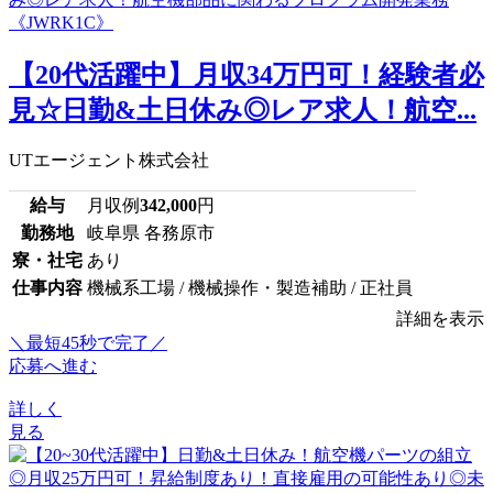
【20代活躍中】月収34万円可！経験者必
見☆日勤&土日休み◎レア求人！航空...
UTエージェント株式会社
給与
月収例
342,000
円
勤務地
岐阜県 各務原市
寮・社宅
あり
仕事内容
機械系工場 / 機械操作・製造補助 / 正社員
詳細を表示
＼最短45秒で完了／
応募へ進む
詳しく
見る