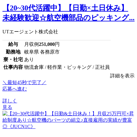
【20~30代活躍中】【日勤×土日休み】
未経験歓迎☆航空機部品のピッキング...
UTエージェント株式会社
給与
月収例
251,000
円
勤務地
岐阜県 各務原市
寮・社宅
あり
仕事内容
物流倉庫 / 軽作業・ピッキング / 正社員
詳細を表示
＼最短45秒で完了／
応募へ進む
詳しく
見る