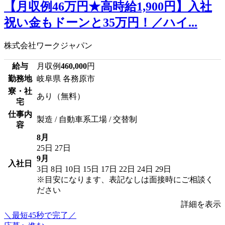
【月収例46万円★高時給1,900円】入社
祝い金もドーンと35万円！／ハイ...
株式会社ワークジャパン
給与
月収例
460,000
円
勤務地
岐阜県 各務原市
寮・社
あり（無料）
宅
仕事内
製造 / 自動車系工場 / 交替制
容
8月
25日
27日
9月
入社日
3日
8日
10日
15日
17日
22日
24日
29日
※目安になります、表記なしは面接時にご相談く
ださい
詳細を表示
＼最短45秒で完了／