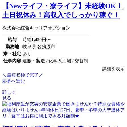
【Newライフ・寮ライフ】未経験OK！
土日祝休み！高収入でしっかり稼ぐ！
株式会社綜合キャリアオプション
給与
時給
1,450
円〜
勤務地
岐阜県 各務原市
寮・社宅
あり
仕事内容
運搬・製造 / 化学系工場 / 交替制
詳細を表示
＼最短45秒で完了／
応募へ進む
詳しく
見る