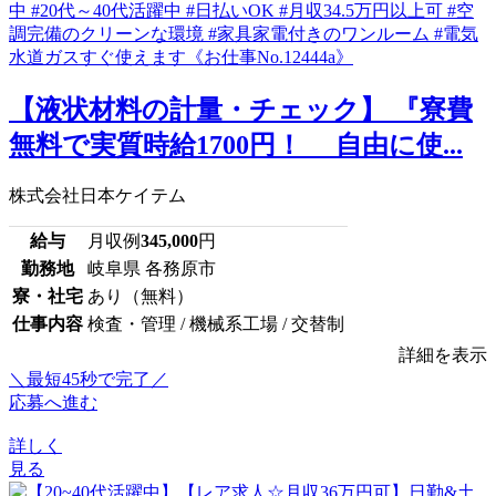
【液状材料の計量・チェック】 『寮費
無料で実質時給1700円！ 自由に使...
株式会社日本ケイテム
給与
月収例
345,000
円
勤務地
岐阜県 各務原市
寮・社宅
あり（無料）
仕事内容
検査・管理 / 機械系工場 / 交替制
詳細を表示
＼最短45秒で完了／
応募へ進む
詳しく
見る