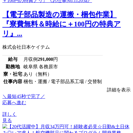
【電子部品製造の運搬・梱包作業】
『寮費無料＆時給に＋100円の特典ア
リ』...
株式会社日本ケイテム
給与
月収例
291,000
円
勤務地
岐阜県 各務原市
寮・社宅
あり（無料）
仕事内容
梱包・運搬 / 電子部品系工場 / 交替制
詳細を表示
＼最短45秒で完了／
応募へ進む
詳しく
見る