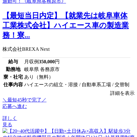
【最短当日内定】【就業先は岐阜車体
工業株式会社】ハイエース車の製造業
務！寮...
株式会社BREXA Next
給与
月収例
350,000
円
勤務地
岐阜県 各務原市
寮・社宅
あり（無料）
仕事内容
ハイエースの組立・溶接 / 自動車系工場 / 交替制
詳細を表示
＼最短45秒で完了／
応募へ進む
詳しく
見る