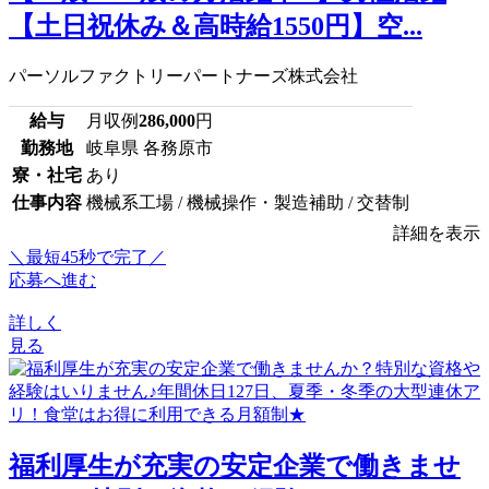
【土日祝休み＆高時給1550円】空...
パーソルファクトリーパートナーズ株式会社
給与
月収例
286,000
円
勤務地
岐阜県 各務原市
寮・社宅
あり
仕事内容
機械系工場 / 機械操作・製造補助 / 交替制
詳細を表示
＼最短45秒で完了／
応募へ進む
詳しく
見る
福利厚生が充実の安定企業で働きませ