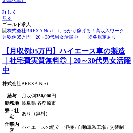
応募へ進む
詳しく
見る
ゴールド求人
【月収例35万円】ハイエース車の製造
｜社宅費実質無料◎｜20～30代男女活躍
中
株式会社BREXA Next
給与
月収例
350,000
円
勤務地
岐阜県 各務原市
寮・社
あり（無料）
宅
仕事内
ハイエースの組立・溶接 / 自動車系工場 / 交替制
容