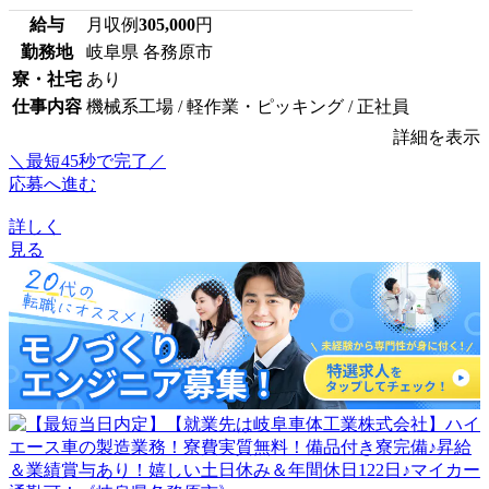
給与
月収例
305,000
円
勤務地
岐阜県 各務原市
寮・社宅
あり
仕事内容
機械系工場 / 軽作業・ピッキング / 正社員
詳細を表示
＼最短45秒で完了／
応募へ進む
詳しく
見る