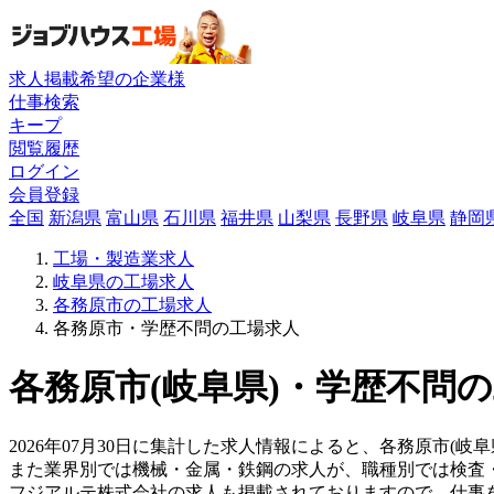
求人掲載希望の企業様
仕事検索
キープ
閲覧履歴
ログイン
会員登録
全国
新潟県
富山県
石川県
福井県
山梨県
長野県
岐阜県
静岡
工場・製造業求人
岐阜県の工場求人
各務原市の工場求人
各務原市・学歴不問の工場求人
各務原市(岐阜県)・学歴不問の
2026年07月30日に集計した求人情報によると、各務原市(岐
また業界別では機械・金属・鉄鋼の求人が、職種別では検査
フジアルテ株式会社の求人も掲載されておりますので、仕事