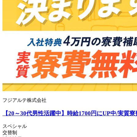
フジアルテ株式会社
【20～30代男性活躍中】時給1700円にUP中/実質寮
スペシャル
交替制