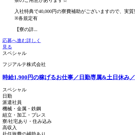
寮のご用意があります☆
入社特典で40,000円の寮費補助がございますので、実
※各規定有
【寮の詳...
応募へ進む
詳しく
見る
スペシャル
フジアルテ株式会社
時給1,900円の稼げるお仕事／日勤専属&土日休み／航空
スペシャル
日勤
派遣社員
機械・金属・鉄鋼
組立・加工・プレス
寮/社宅あり・住み込み
高収入
赴任旅費の補助あり