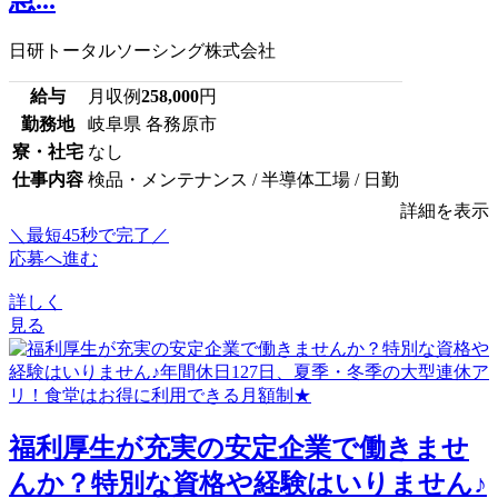
急...
日研トータルソーシング株式会社
給与
月収例
258,000
円
勤務地
岐阜県 各務原市
寮・社宅
なし
仕事内容
検品・メンテナンス / 半導体工場 / 日勤
詳細を表示
＼最短45秒で完了／
応募へ進む
詳しく
見る
福利厚生が充実の安定企業で働きませ
んか？特別な資格や経験はいりません♪