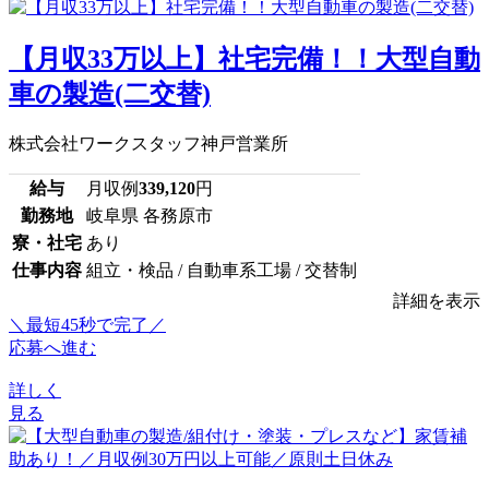
【月収33万以上】社宅完備！！大型自動
車の製造(二交替)
株式会社ワークスタッフ神戸営業所
給与
月収例
339,120
円
勤務地
岐阜県 各務原市
寮・社宅
あり
仕事内容
組立・検品 / 自動車系工場 / 交替制
詳細を表示
＼最短45秒で完了／
応募へ進む
詳しく
見る