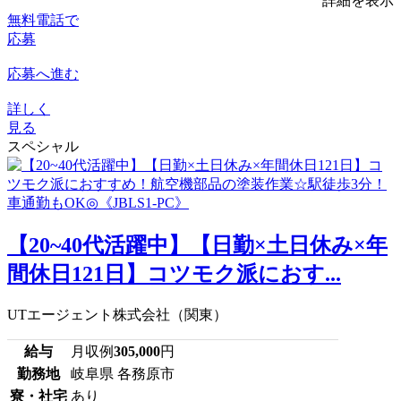
詳細を表示
無料電話で
応募
応募へ進む
詳しく
見る
スペシャル
【20~40代活躍中】【日勤×土日休み×年
間休日121日】コツモク派におす...
UTエージェント株式会社（関東）
給与
月収例
305,000
円
勤務地
岐阜県 各務原市
寮・社宅
あり