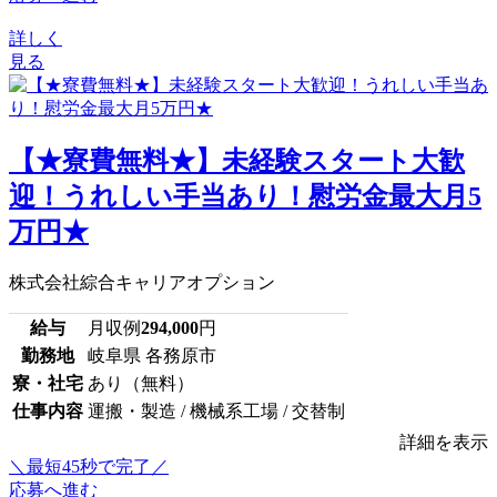
詳しく
見る
【★寮費無料★】未経験スタート大歓
迎！うれしい手当あり！慰労金最大月5
万円★
株式会社綜合キャリアオプション
給与
月収例
294,000
円
勤務地
岐阜県 各務原市
寮・社宅
あり（無料）
仕事内容
運搬・製造 / 機械系工場 / 交替制
詳細を表示
＼最短45秒で完了／
応募へ進む