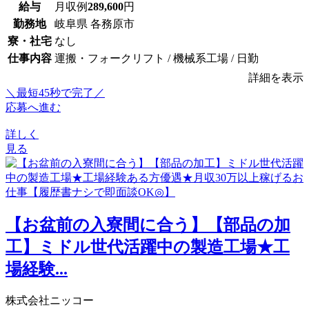
給与
月収例
289,600
円
勤務地
岐阜県 各務原市
寮・社宅
なし
仕事内容
運搬・フォークリフト / 機械系工場 / 日勤
詳細を表示
＼最短45秒で完了／
応募へ進む
詳しく
見る
【お盆前の入寮間に合う】【部品の加
工】ミドル世代活躍中の製造工場★工
場経験...
株式会社ニッコー