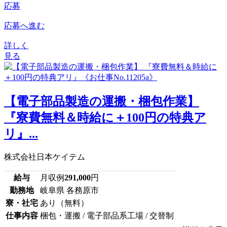
応募
応募へ進む
詳しく
見る
【電子部品製造の運搬・梱包作業】
『寮費無料＆時給に＋100円の特典ア
リ』...
株式会社日本ケイテム
給与
月収例
291,000
円
勤務地
岐阜県 各務原市
寮・社宅
あり（無料）
仕事内容
梱包・運搬 / 電子部品系工場 / 交替制