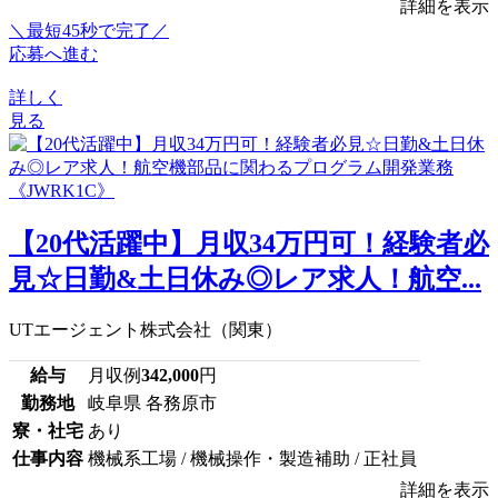
詳細を表示
＼最短45秒で完了／
応募へ進む
詳しく
見る
【20代活躍中】月収34万円可！経験者必
見☆日勤&土日休み◎レア求人！航空...
UTエージェント株式会社（関東）
給与
月収例
342,000
円
勤務地
岐阜県 各務原市
寮・社宅
あり
仕事内容
機械系工場 / 機械操作・製造補助 / 正社員
詳細を表示