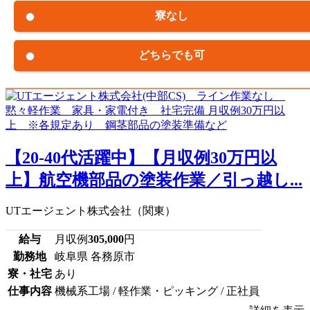
寮なし
どちらでも可
【20-40代活躍中】【月収例30万円以
上】航空機部品の塗装作業／引っ越し...
UTエージェント株式会社（関東）
給与
月収例
305,000
円
勤務地
岐阜県 各務原市
寮・社宅
あり
仕事内容
機械系工場 / 軽作業・ピッキング / 正社員