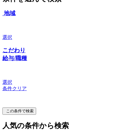
地域
選択
こだわり
給与/職種
選択
条件クリア
この条件で検索
人気の条件から検索