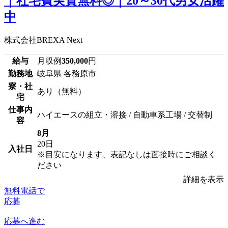
｜社宅費実質無料◎｜20～30代男女活躍
中
株式会社BREXA Next
給与
月収例
350,000
円
勤務地
岐阜県 各務原市
寮・社
あり（無料）
宅
仕事内
ハイエースの組立・溶接 / 自動車系工場 / 交替制
容
8月
20日
入社日
※目安になります、表記なしは面接時にご相談く
ださい
詳細を表示
無料電話で
応募
応募へ進む