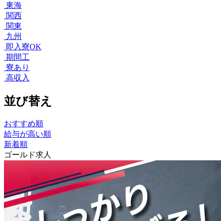
東海
関西
関東
九州
即入寮OK
期間工
寮あり
高収入
並び替え
おすすめ順
給与が高い順
新着順
ゴールド求人