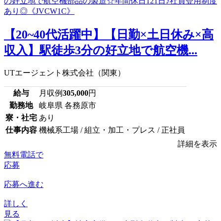
【20~40代活躍中】【日勤×土日休み×高
収入】駅徒歩3分の好立地で航空機...
UTエージェント株式会社（関東）
給与
月収例
305,000
円
勤務地
岐阜県 各務原市
寮・社宅
あり
仕事内容
機械系工場 / 組立・加工・プレス / 正社員
詳細を表示
無料電話で
応募
応募へ進む
詳しく
見る