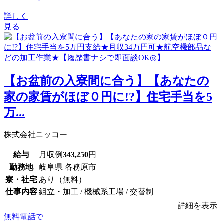
詳しく
見る
【お盆前の入寮間に合う】【あなたの
家の家賃がほぼ０円に!?】住宅手当を5
万...
株式会社ニッコー
給与
月収例
343,250
円
勤務地
岐阜県 各務原市
寮・社宅
あり（無料）
仕事内容
組立・加工 / 機械系工場 / 交替制
詳細を表示
無料電話で