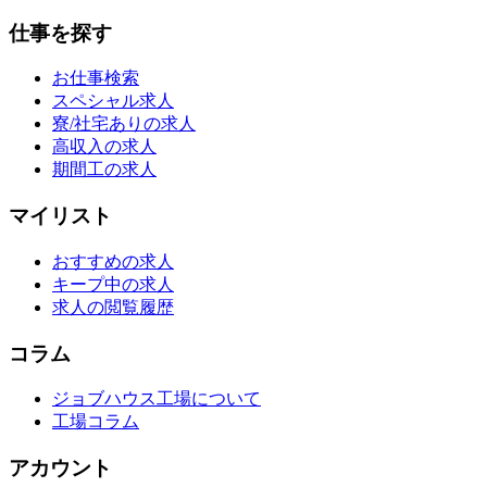
仕事を探す
お仕事検索
スペシャル求人
寮/社宅ありの求人
高収入の求人
期間工の求人
マイリスト
おすすめの求人
キープ中の求人
求人の閲覧履歴
コラム
ジョブハウス工場について
工場コラム
アカウント