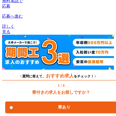
無料電話で
応募
応募へ進む
詳しく
見る
おすすめ求人
\ 質問に答えて、
をチェック！ /
1 / 4
寮付きの求人をお探しですか？
寮あり