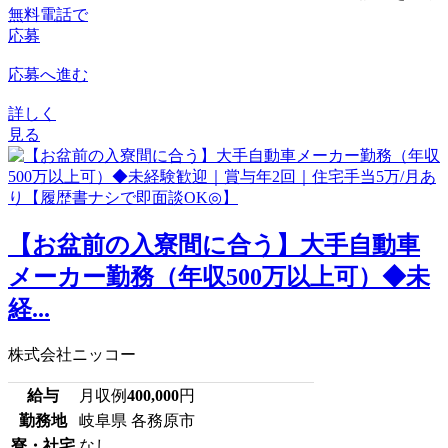
無料電話で
応募
応募へ進む
詳しく
見る
【お盆前の入寮間に合う】大手自動車
メーカー勤務（年収500万以上可）◆未
経...
株式会社ニッコー
給与
月収例
400,000
円
勤務地
岐阜県 各務原市
寮・社宅
なし