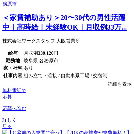
＜家賃補助あり＞20〜30代の男性活躍
中｜高時給｜未経験OK｜月収例33万...
株式会社ワークスタッフ 大阪営業所
給与
月収例
339,120
円
勤務地
岐阜県 各務原市
寮・社宅
あり
仕事内容
組み立て・溶接 / 自動車系工場 / 交替制
詳細を表示
無料電話で
応募
応募へ進む
詳しく
見る