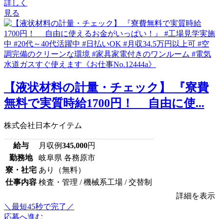
詳しく
見る
【液状材料の計量・チェック】 『寮費
無料で実質時給1700円！ 自由に使...
株式会社日本ケイテム
給与
月収例
345,000
円
勤務地
岐阜県 各務原市
寮・社宅
あり（無料）
仕事内容
検査・管理 / 機械系工場 / 交替制
詳細を表示
＼最短45秒で完了／
応募へ進む