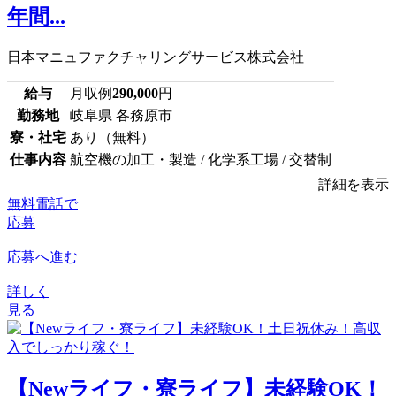
年間...
日本マニュファクチャリングサービス株式会社
給与
月収例
290,000
円
勤務地
岐阜県 各務原市
寮・社宅
あり（無料）
仕事内容
航空機の加工・製造 / 化学系工場 / 交替制
詳細を表示
無料電話で
応募
応募へ進む
詳しく
見る
【Newライフ・寮ライフ】未経験OK！