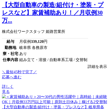
【大型自動車の製造/組付け・塗装・プ
レスなど】家賃補助あり！／月収例30
万...
株式会社ワークスタッフ 姫路営業所
給与
月収例
339,120
円
勤務地
岐阜県 各務原市
寮・社宅
あり
仕事内容
組み立て・溶接 / 自動車系工場 / 交替制
詳細を表示
＼最短45秒で完了／
応募へ進む
詳しく
見る