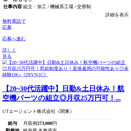
仕事内容
組立・加工 / 機械系工場 / 交替制
詳細を表示
無料電話で
応募
応募へ進む
詳しく
見る
【20~30代活躍中】日勤&土日休み！航
空機パーツの組立◎月収25万円可！...
UTエージェント株式会社（関東）
給与
月収例
273,000
円
勤務地
岐阜県 各務原市