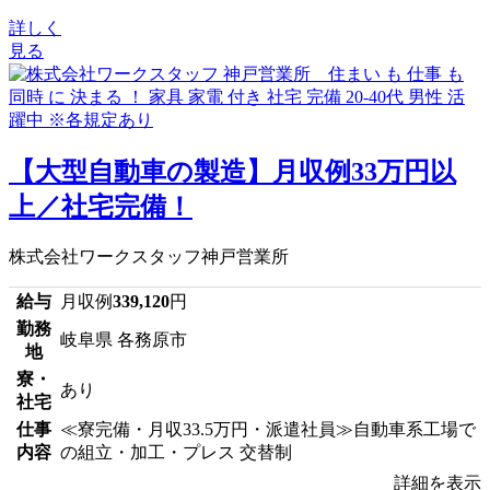
詳しく
見る
【大型自動車の製造】月収例33万円以
上／社宅完備！
株式会社ワークスタッフ神戸営業所
給与
月収例
339,120
円
勤務
岐阜県 各務原市
地
寮・
あり
社宅
仕事
≪寮完備・月収33.5万円・派遣社員≫自動車系工場で
内容
の組立・加工・プレス 交替制
詳細を表示