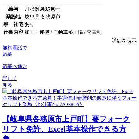
給与
月収例
308,700
円
勤務地
岐阜県 各務原市
寮・社宅
あり
仕事内容
加工・運搬 / 自動車系工場 / 交替制
詳細を表示
無料電話で
応募
応募へ進む
詳しく
見る
【岐阜県各務原市上戸町】要フォーク
リフト免許、Excel基本操作できる方