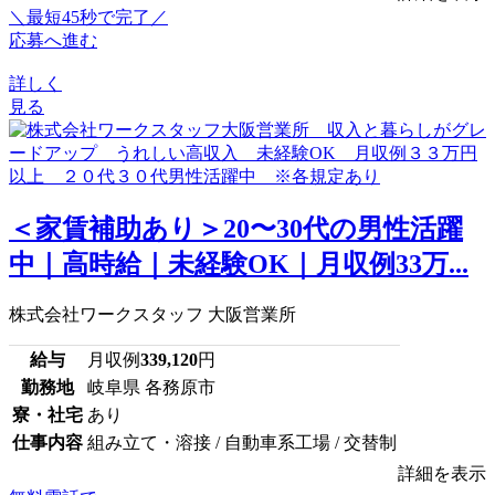
＼最短45秒で完了／
応募へ進む
詳しく
見る
＜家賃補助あり＞20〜30代の男性活躍
中｜高時給｜未経験OK｜月収例33万...
株式会社ワークスタッフ 大阪営業所
給与
月収例
339,120
円
勤務地
岐阜県 各務原市
寮・社宅
あり
仕事内容
組み立て・溶接 / 自動車系工場 / 交替制
詳細を表示