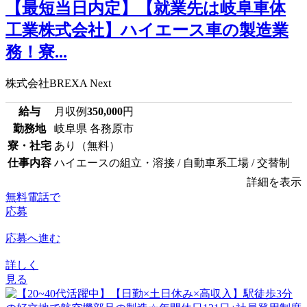
【最短当日内定】【就業先は岐阜車体
工業株式会社】ハイエース車の製造業
務！寮...
株式会社BREXA Next
給与
月収例
350,000
円
勤務地
岐阜県 各務原市
寮・社宅
あり（無料）
仕事内容
ハイエースの組立・溶接 / 自動車系工場 / 交替制
詳細を表示
無料電話で
応募
応募へ進む
詳しく
見る