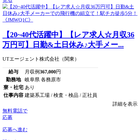
見る
【20~40代活躍中】【レア求人☆月収36
万円可】日勤&土日休み♪大手メー...
UTエージェント株式会社（関東）
給与
月収例
367,000
円
勤務地
岐阜県 各務原市
寮・社宅
あり
仕事内容
建築系工場 / 検査・検品 / 正社員
詳細を表示
無料電話で
応募
応募へ進む