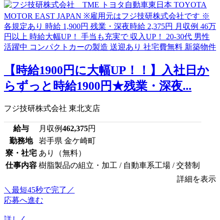
【時給1900円に大幅UP！！】入社日か
らずっと時給1900円★残業・深夜...
フジ技研株式会社 東北支店
給与
月収例
462,375
円
勤務地
岩手県 金ケ崎町
寮・社宅
あり（無料）
仕事内容
樹脂製品の組立・加工 / 自動車系工場 / 交替制
詳細を表示
＼最短45秒で完了／
応募へ進む
詳しく