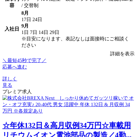
容
/ 交替制
8月
17日
24日
9月
入社日
1日
7日
14日
29日
※目安になります、表記なしは面接時にご相談く
ださい
詳細を表示
＼最短45秒で完了／
応募へ進む
詳しく
見る
プレミア求人
☆年休132日＆高月収例34万円☆車載用
リチウムイオン電池部品の製造／4勤...