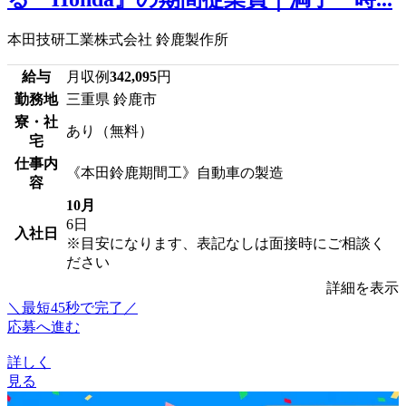
本田技研工業株式会社 鈴鹿製作所
給与
月収例
342,095
円
勤務地
三重県 鈴鹿市
寮・社
あり（無料）
宅
仕事内
《本田鈴鹿期間工》自動車の製造
容
10月
6日
入社日
※目安になります、表記なしは面接時にご相談く
ださい
詳細を表示
＼最短45秒で完了／
応募へ進む
詳しく
見る