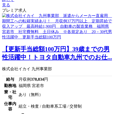
見る
プレミア求人
【更新手当総額100万円】39歳までの男
性活躍中！トヨタ自動車九州でのお仕...
株式会社イカイ 九州事業部
給与
月収例
378,834
円
勤務地
福岡県 宮若市
寮・社
あり（無料）
宅
仕事内
組立・検査 / 自動車系工場 / 交替制
容