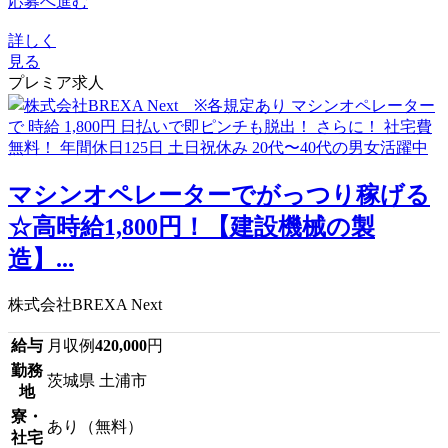
応募へ進む
詳しく
見る
プレミア求人
マシンオペレーターでがっつり稼げる
☆高時給1,800円！【建設機械の製
造】...
株式会社BREXA Next
給与
月収例
420,000
円
勤務
茨城県 土浦市
地
寮・
あり（無料）
社宅