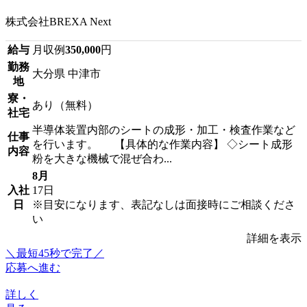
株式会社BREXA Next
給与
月収例
350,000
円
勤務
大分県 中津市
地
寮・
あり（無料）
社宅
半導体装置内部のシートの成形・加工・検査作業など
仕事
を行います。 【具体的な作業内容】 ◇シート成形
内容
粉を大きな機械で混ぜ合わ...
8月
入社
17日
日
※目安になります、表記なしは面接時にご相談くださ
い
詳細を表示
＼最短45秒で完了／
応募へ進む
詳しく