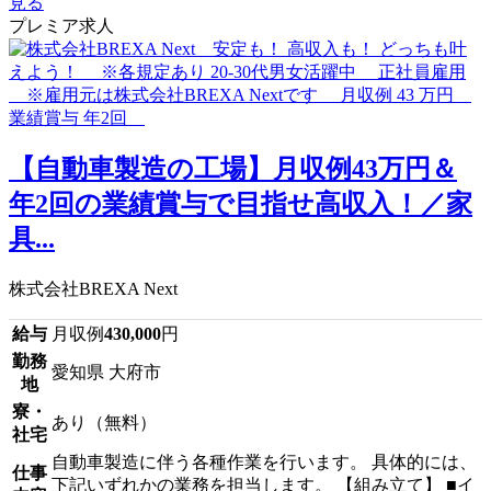
見る
プレミア求人
【自動車製造の工場】月収例43万円＆
年2回の業績賞与で目指せ高収入！／家
具...
株式会社BREXA Next
給与
月収例
430,000
円
勤務
愛知県 大府市
地
寮・
あり（無料）
社宅
自動車製造に伴う各種作業を行います。 具体的には、
仕事
下記いずれかの業務を担当します。 【組み立て】 ■イ