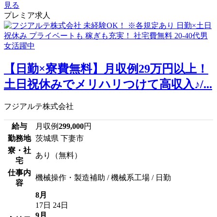
見る
プレミア求人
【日勤×寮費無料】月収例29万円以上！
土日祝休みでメリハリつけて高収入♪/...
フジアルテ株式会社
給与
月収例
299,000
円
勤務地
茨城県 下妻市
寮・社
あり（無料）
宅
仕事内
機械操作・製造補助 / 機械系工場 / 日勤
容
8月
17日
24日
9月