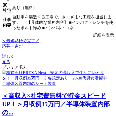
寮・
あり（無料）
社宅
自動車を製造する工場で、さまざまな工程を担当しま
仕事
す。 【具体的な業務内容】 ■インパクトレンチを使
内容
ったボルト締め ■インパネ・コネ...
詳細を表示
＼最短45秒で完了／
応募へ進む
詳しく
見る
プレミア求人
＜高収入×社宅費無料で貯金スピード
UP！＞月収例35万円／半導体装置内部
の...