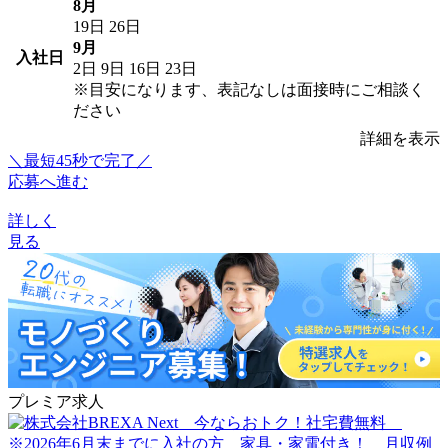
8月
19日
26日
9月
入社日
2日
9日
16日
23日
※目安になります、表記なしは面接時にご相談く
ださい
詳細を表示
＼最短45秒で完了／
応募へ進む
詳しく
見る
プレミア求人