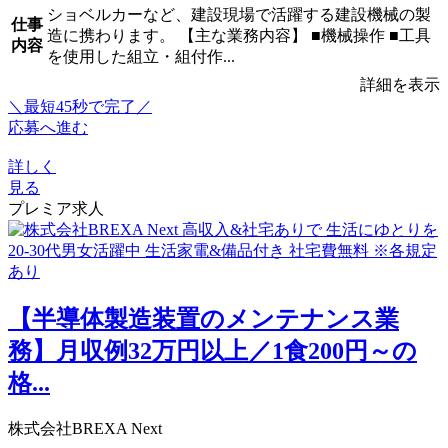
ショベルカーなど、建設現場で活躍する建設機械の製
仕事
造に携わります。 【主な業務内容】 ■機械操作 ■工具
内容
を使用した組立・組付作...
詳細を表示
＼最短45秒で完了／
応募へ進む
詳しく
見る
プレミア求人
【半導体製造装置のメンテナンス業
務】月収例32万円以上／1食200円～の
格...
株式会社BREXA Next