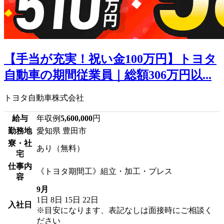
【手当が充実！祝い金100万円】トヨタ
自動車の期間従業員｜総額306万円以...
トヨタ自動車株式会社
給与
年収例
5,600,000
円
勤務地
愛知県 豊田市
寮・社
あり（無料）
宅
仕事内
《トヨタ期間工》組立・加工・プレス
容
9月
1日
8日
15日
22日
入社日
※目安になります、表記なしは面接時にご相談く
ださい