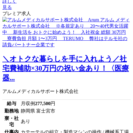
詳しく
見る
プレミア求人
＼オトクな暮らしを手に入れよう／社
宅費補助×30万円の祝い金あり！〈医療
器...
アルムメディカルサポート株式会社
給与
月収例
277,500
円
勤務地
静岡県 富士宮市
寮・社
あり
宅
仕事内
カテーテルの組立・製造マシンの操作 / 機械系工場