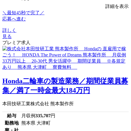
詳細を表示
＼最短45秒で完了／
応募へ進む
詳しく
見る
プレミア求人
Honda二輪車の製造業務／期間従業員募
集／満了一時金最大184万円
本田技研工業株式会社 熊本製作所
給与
月収例
335,707
円
勤務地
熊本県 大津町
寮・社