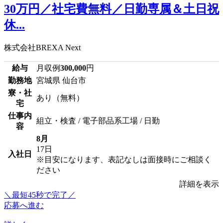
30万円／社宅費無料／日勤専属＆土日祝
休...
株式会社BREXA Next
給与
月収例
300,000
円
勤務地
宮城県 仙台市
寮・社
あり（無料）
宅
仕事内
組立・検査 / 電子部品系工場 / 日勤
容
8月
17日
入社日
※目安になります、表記なしは面接時にご相談く
ださい
詳細を表示
＼最短45秒で完了／
応募へ進む