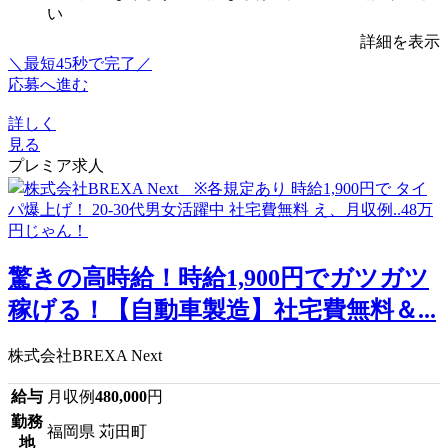
い
詳細を表示
＼最短45秒で完了／
応募へ進む
詳しく
見る
プレミア求人
驚きの高時給！時給1,900円でガツガツ
稼げる！【自動車製造】社宅費無料＆...
株式会社BREXA Next
給与
月収例
480,000
円
勤務
福岡県 苅田町
地