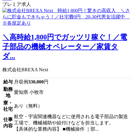
プレミア求人
＼高時給1,800円でガッツリ稼ぐ！／電
子部品の機械オペレーター／家賃タ
ダ...
株式会社BREXA Next
給与
月収例
330,000
円
勤務
愛知県 小牧市
地
寮・
あり（無料）
社宅
航空・宇宙関連機器などに使用される電子部品の製造
仕事
工場で、機械補助や組付けなどを担当します。
内容
【具体的な業務内容】 ■機械操作 ｜部...