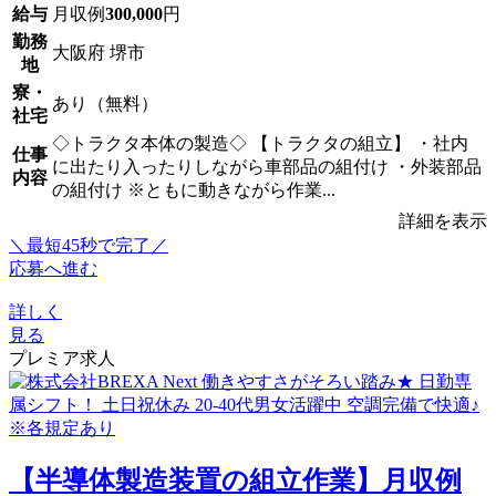
給与
月収例
300,000
円
勤務
大阪府 堺市
地
寮・
あり（無料）
社宅
◇トラクタ本体の製造◇ 【トラクタの組立】 ・社内
仕事
に出たり入ったりしながら車部品の組付け ・外装部品
内容
の組付け ※ともに動きながら作業...
詳細を表示
＼最短45秒で完了／
応募へ進む
詳しく
見る
プレミア求人
【半導体製造装置の組立作業】月収例