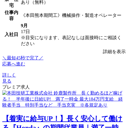
あり（無料）
宅
仕事内
《本田熊本期間工》機械操作・製造オペレーター
容
9月
17日
入社日
※目安になります、表記なしは面接時にご相談く
ださい
詳細を表示
＼最短45秒で完了／
応募へ進む
詳しく
見る
プレミア求人
【着実に給与UP！】長く安心して働け
る『Honda』の期間従業員｜満了一時...