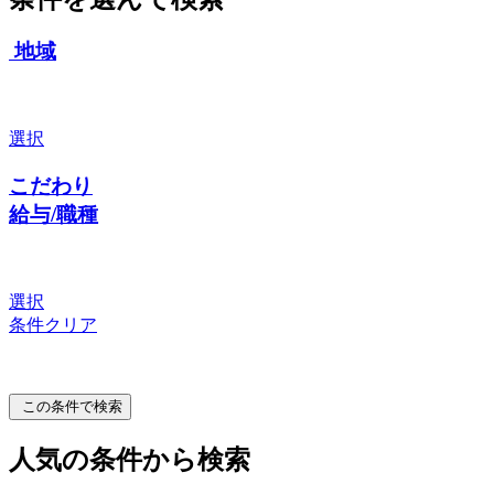
地域
選択
こだわり
給与/職種
選択
条件クリア
この条件で検索
人気の条件から検索