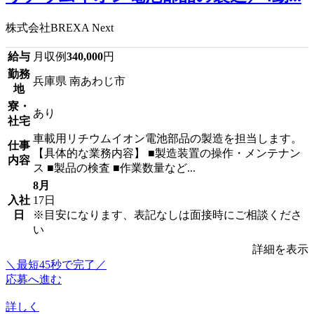
株式会社BREXA Next
給与
月収例
340,000
円
勤務
兵庫県 南あわじ市
地
寮・
あり
社宅
車載用リチウムイオン電池部品の製造を担当します。
仕事
【具体的な業務内容】 ■製造装置の操作・メンテナン
内容
ス ■製品の検査 ■作業数量など...
8月
入社
17日
日
※目安になります、表記なしは面接時にご相談くださ
い
詳細を表示
＼最短45秒で完了／
応募へ進む
詳しく