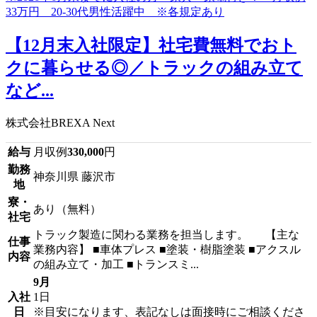
【12月末入社限定】社宅費無料でおト
クに暮らせる◎／トラックの組み立て
など...
株式会社BREXA Next
給与
月収例
330,000
円
勤務
神奈川県 藤沢市
地
寮・
あり（無料）
社宅
トラック製造に関わる業務を担当します。 【主な
仕事
業務内容】 ■車体プレス ■塗装・樹脂塗装 ■アクスル
内容
の組み立て・加工 ■トランスミ...
9月
入社
1日
日
※目安になります、表記なしは面接時にご相談くださ