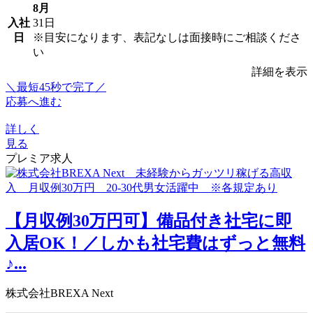
8月
入社
31日
日
※目安になります、表記なしは面接時にご相談くださ
い
詳細を表示
＼最短45秒で完了／
応募へ進む
詳しく
見る
プレミア求人
【月収例30万円可】備品付き社宅に即
入居OK！／しかも社宅費はずっと無料
♪...
株式会社BREXA Next