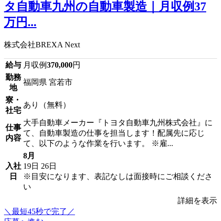
タ自動車九州の自動車製造｜月収例37
万円...
株式会社BREXA Next
給与
月収例
370,000
円
勤務
福岡県 宮若市
地
寮・
あり（無料）
社宅
大手自動車メーカー『トヨタ自動車九州株式会社』に
仕事
て、自動車製造の仕事を担当します！配属先に応じ
内容
て、以下のような作業を行います。 ※雇...
8月
入社
19日
26日
日
※目安になります、表記なしは面接時にご相談くださ
い
詳細を表示
＼最短45秒で完了／