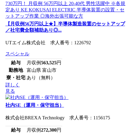
【月収例56万円以上★】半導体製造装置のセットアップ
／社宅費全額補助あり◎...
UTエイム株式会社 求人番号：1226792
スペシャル
給与
月収例
563,525
円
勤務地
富山県 富山市
寮・社宅
あり（無料）
詳しく
見る
社内SE（運用・保守担当）
株式会社BREXA Technology 求人番号：1156175
給与
月収例
272,300
円