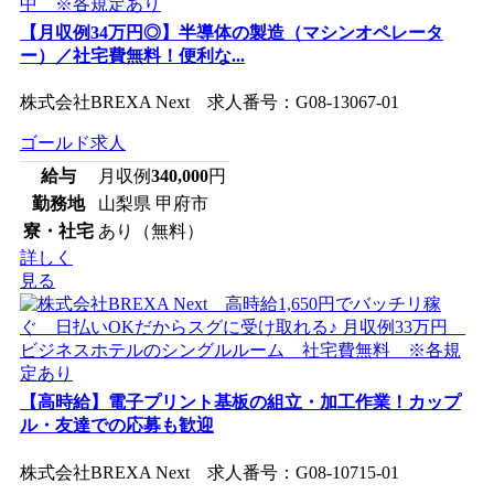
【月収例34万円◎】半導体の製造（マシンオペレータ
ー）／社宅費無料！便利な...
株式会社BREXA Next 求人番号：G08-13067-01
ゴールド求人
給与
月収例
340,000
円
勤務地
山梨県 甲府市
寮・社宅
あり（無料）
詳しく
見る
【高時給】電子プリント基板の組立・加工作業！カップ
ル・友達での応募も歓迎
株式会社BREXA Next 求人番号：G08-10715-01