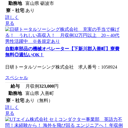
勤務地
富山県 砺波市
寮・社宅
あり
詳しく
見る
自動車部品の機械オペレーター【下新川郡入善町】寮費
無料◎週払いOK！
日研トータルソーシング株式会社 求人番号：1058924
スペシャル
給与
月収例
323,000
円
勤務地
富山県 入善町
寮・社宅
あり（無料）
詳しく
見る