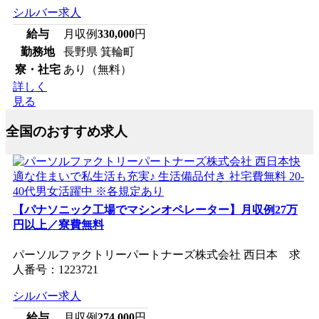
シルバー求人
給与
月収例
330,000
円
勤務地
長野県 箕輪町
寮・社宅
あり（無料）
詳しく
見る
全国のおすすめ求人
【パナソニック工場でマシンオペレーター】月収例27万
円以上／寮費無料
パーソルファクトリーパートナーズ株式会社 西日本 求
人番号：1223721
シルバー求人
給与
月収例
274,000
円