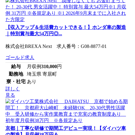
【収入アップ＆生活費カットできる！】ホンダ車の製造
｜特別賞与最大54万円◎...
株式会社BREXA Next 求人番号：G08-8877-01
ゴールド求人
給与
月収例
310,000
円
勤務地
埼玉県 寄居町
寮・社宅
あり
詳しく
見る
京都｜丁寧な研修で期間工デビュー実現！【ダイハツ車
の製造】月収例38万円＆...