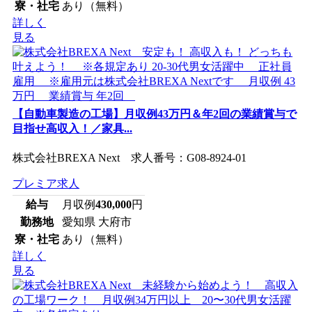
寮・社宅
あり（無料）
詳しく
見る
【自動車製造の工場】月収例43万円＆年2回の業績賞与で
目指せ高収入！／家具...
株式会社BREXA Next 求人番号：G08-8924-01
プレミア求人
給与
月収例
430,000
円
勤務地
愛知県 大府市
寮・社宅
あり（無料）
詳しく
見る