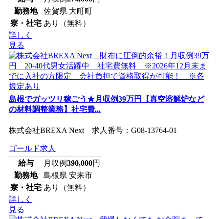
勤務地
佐賀県 大町町
寮・社宅
あり（無料）
詳しく
見る
島根でガッツリ稼ごう★月収例39万円【真空溶解炉など
の材料調整業務】社宅費...
株式会社BREXA Next 求人番号：G08-13764-01
ゴールド求人
給与
月収例
390,000
円
勤務地
島根県 安来市
寮・社宅
あり（無料）
詳しく
見る