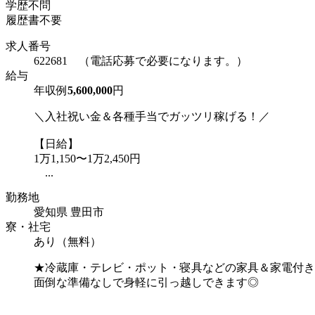
学歴不問
履歴書不要
求人番号
622681 （電話応募で必要になります。）
給与
年収例
5,600,000
円
＼入社祝い金＆各種手当でガッツリ稼げる！／
【日給】
1万1,150〜1万2,450円
...
勤務地
愛知県 豊田市
寮・社宅
あり（無料）
★冷蔵庫・テレビ・ポット・寝具などの家具＆家電付き
面倒な準備なしで身軽に引っ越しできます◎