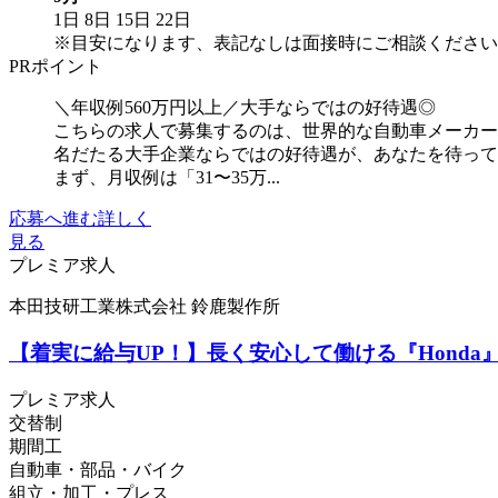
1日
8日
15日
22日
※目安になります、表記なしは面接時にご相談ください
PRポイント
＼年収例560万円以上／大手ならではの好待遇◎
こちらの求人で募集するのは、世界的な自動車メーカー
名だたる大手企業ならではの好待遇が、あなたを待っ
まず、月収例は「31〜35万...
応募へ進む
詳しく
見る
プレミア求人
本田技研工業株式会社 鈴鹿製作所
【着実に給与UP！】長く安心して働ける『Hond
プレミア求人
交替制
期間工
自動車・部品・バイク
組立・加工・プレス