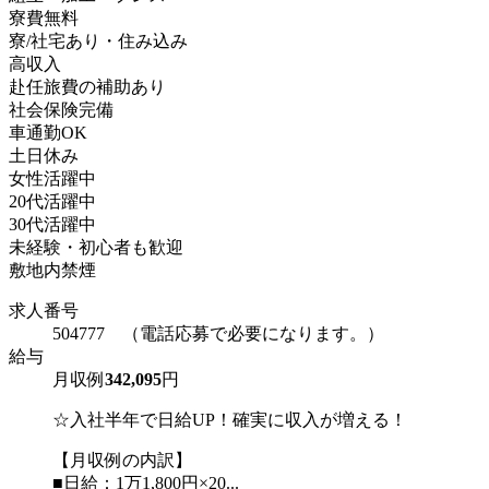
寮費無料
寮/社宅あり・住み込み
高収入
赴任旅費の補助あり
社会保険完備
車通勤OK
土日休み
女性活躍中
20代活躍中
30代活躍中
未経験・初心者も歓迎
敷地内禁煙
求人番号
504777 （電話応募で必要になります。）
給与
月収例
342,095
円
☆入社半年で日給UP！確実に収入が増える！
【月収例の内訳】
■日給：1万1,800円×20...