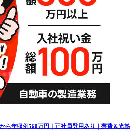
目から年収例560万円｜正社員登用あり｜寮費＆光熱