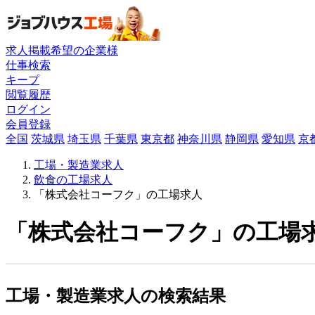
求人掲載希望の企業様
仕事検索
キープ
閲覧履歴
ログイン
会員登録
全国
茨城県
埼玉県
千葉県
東京都
神奈川県
静岡県
愛知県
京
工場・製造業求人
飲食の工場求人
「株式会社コーフク」の工場求人
「株式会社コーフク」の工場求
工場・製造業求人の検索結果