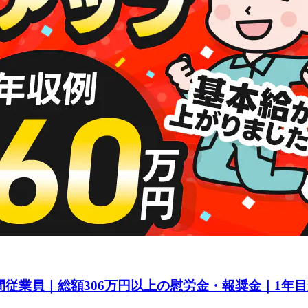
間従業員｜総額306万円以上の慰労金・報奨金｜1年