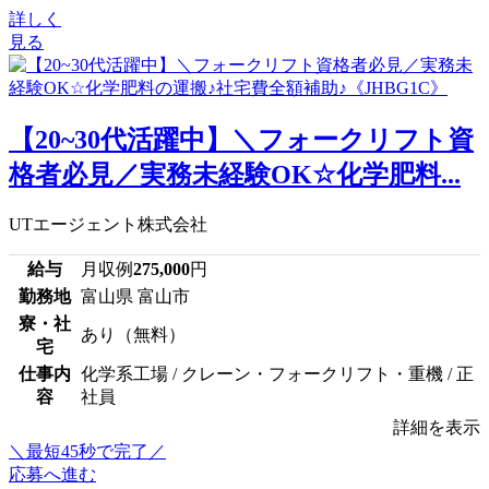
詳しく
見る
【20~30代活躍中】＼フォークリフト資
格者必見／実務未経験OK☆化学肥料...
UTエージェント株式会社
給与
月収例
275,000
円
勤務地
富山県 富山市
寮・社
あり（無料）
宅
仕事内
化学系工場 / クレーン・フォークリフト・重機 / 正
容
社員
詳細を表示
＼最短45秒で完了／
応募へ進む