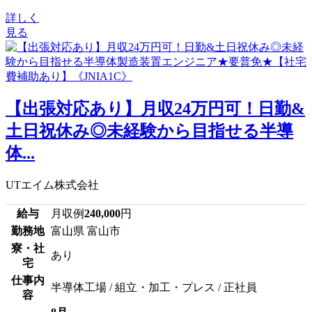
詳しく
見る
【出張対応あり】月収24万円可！日勤&
土日祝休み◎未経験から目指せる半導
体...
UTエイム株式会社
給与
月収例
240,000
円
勤務地
富山県 富山市
寮・社
あり
宅
仕事内
半導体工場 / 組立・加工・プレス / 正社員
容