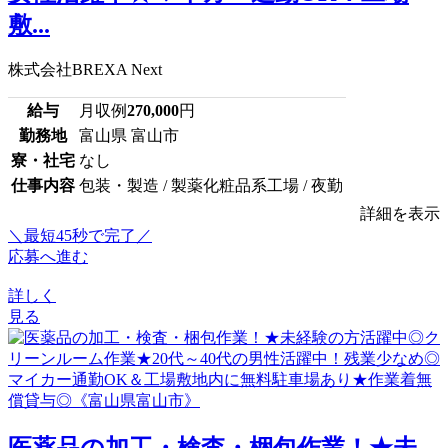
敷...
株式会社BREXA Next
給与
月収例
270,000
円
勤務地
富山県 富山市
寮・社宅
なし
仕事内容
包装・製造 / 製薬化粧品系工場 / 夜勤
詳細を表示
＼最短45秒で完了／
応募へ進む
詳しく
見る