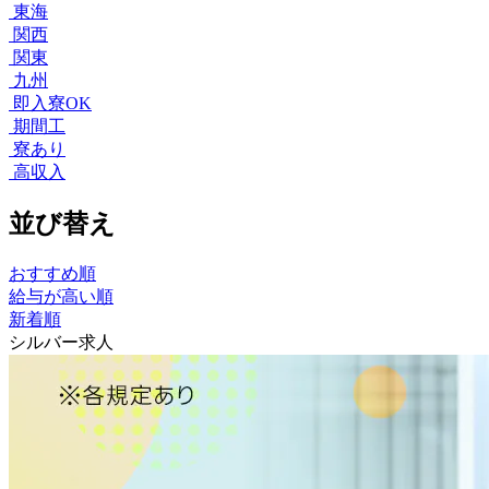
東海
関西
関東
九州
即入寮OK
期間工
寮あり
高収入
並び替え
おすすめ順
給与が高い順
新着順
シルバー求人