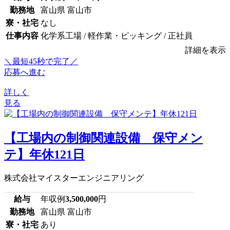
勤務地
富山県 富山市
寮・社宅
なし
仕事内容
化学系工場 / 軽作業・ピッキング / 正社員
詳細を表示
＼最短45秒で完了／
応募へ進む
詳しく
見る
【工場内の制御関連設備 保守メン
テ】年休121日
株式会社マイスターエンジニアリング
給与
年収例
3,500,000
円
勤務地
富山県 富山市
寮・社宅
あり