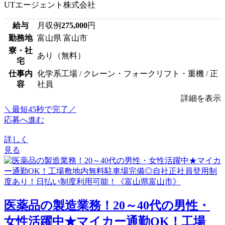
UTエージェント株式会社
給与
月収例
275,000
円
勤務地
富山県 富山市
寮・社
あり（無料）
宅
仕事内
化学系工場 / クレーン・フォークリフト・重機 / 正
容
社員
詳細を表示
＼最短45秒で完了／
応募へ進む
詳しく
見る
医薬品の製造業務！20～40代の男性・
女性活躍中★マイカー通勤OK！工場