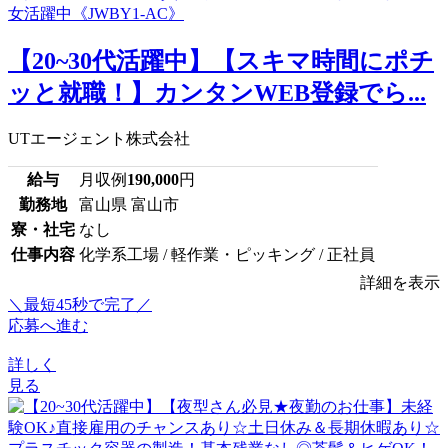
【20~30代活躍中】【スキマ時間にポチ
ッと就職！】カンタンWEB登録でら...
UTエージェント株式会社
給与
月収例
190,000
円
勤務地
富山県 富山市
寮・社宅
なし
仕事内容
化学系工場 / 軽作業・ピッキング / 正社員
詳細を表示
＼最短45秒で完了／
応募へ進む
詳しく
見る