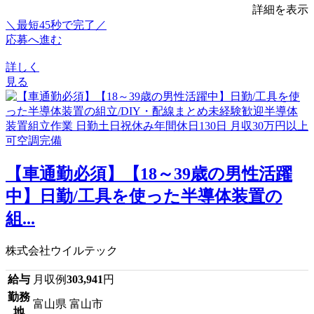
詳細を表示
＼最短45秒で完了／
応募へ進む
詳しく
見る
【車通勤必須】【18～39歳の男性活躍
中】日勤/工具を使った半導体装置の
組...
株式会社ウイルテック
給与
月収例
303,941
円
勤務
富山県 富山市
地