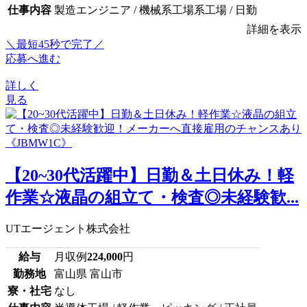
仕事内容
製造エンジニア / 機械系工場系工場 / 日勤
詳細を表示
＼最短45秒で完了／
応募へ進む
詳しく
見る
【20~30代活躍中】日勤＆土日休み！軽
作業☆液晶の組立て・検査◎未経験歓...
UTエージェント株式会社
給与
月収例
224,000
円
勤務地
富山県 富山市
寮・社宅
なし