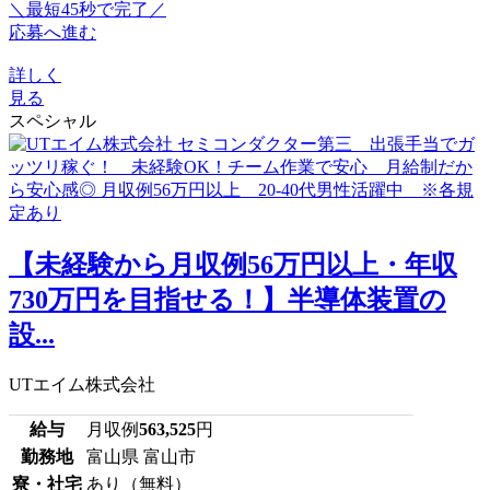
＼最短45秒で完了／
応募へ進む
詳しく
見る
スペシャル
【未経験から月収例56万円以上・年収
730万円を目指せる！】半導体装置の
設...
UTエイム株式会社
給与
月収例
563,525
円
勤務地
富山県 富山市
寮・社宅
あり（無料）