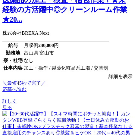
医薬品の加工・検査・梱包作業！★未
経験の方活躍中◎クリーンルーム作業
★20...
株式会社BREXA Next
給与
月収例
240,000
円
勤務地
富山県 富山市
寮・社宅
なし
仕事内容
加工・操作 / 製薬化粧品系工場 / 交替制
詳細を表示
＼最短45秒で完了／
応募へ進む
詳しく
見る