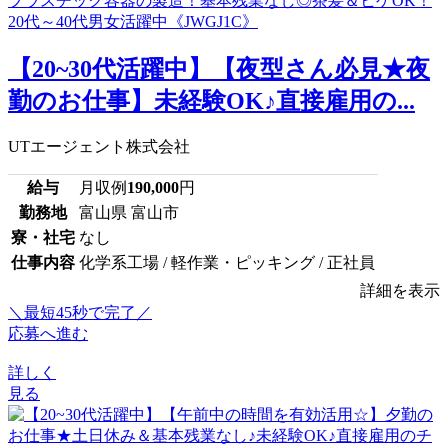
【20~30代活躍中】【夜型さん必見★夜
勤のお仕事】未経験OK♪直接雇用の...
UTエージェント株式会社
給与
月収例
190,000
円
勤務地
富山県 富山市
寮・社宅
なし
仕事内容
化学系工場 / 軽作業・ピッキング / 正社員
詳細を表示
＼最短45秒で完了／
応募へ進む
詳しく
見る