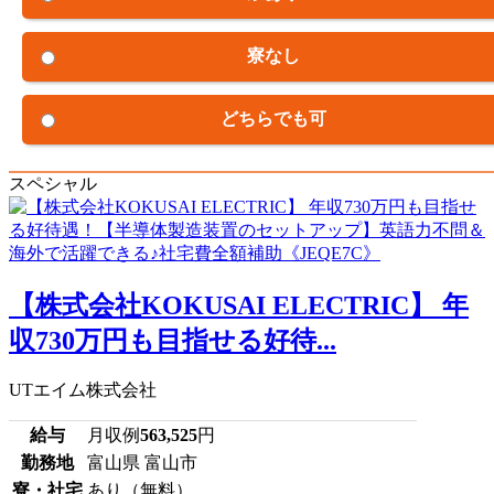
寮なし
どちらでも可
スペシャル
【株式会社KOKUSAI ELECTRIC】 年
収730万円も目指せる好待...
UTエイム株式会社
給与
月収例
563,525
円
勤務地
富山県 富山市
寮・社宅
あり（無料）