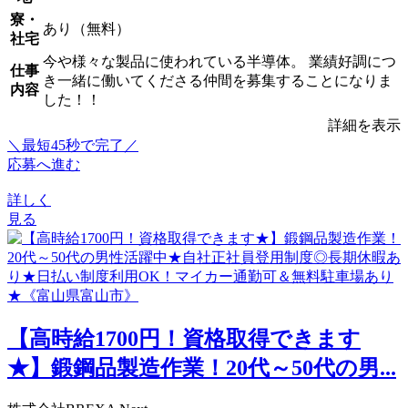
寮・
あり（無料）
社宅
今や様々な製品に使われている半導体。 業績好調につ
仕事
き一緒に働いてくださる仲間を募集することになりま
内容
した！！
詳細を表示
＼最短45秒で完了／
応募へ進む
詳しく
見る
【高時給1700円！資格取得できます
★】鍛鋼品製造作業！20代～50代の男...