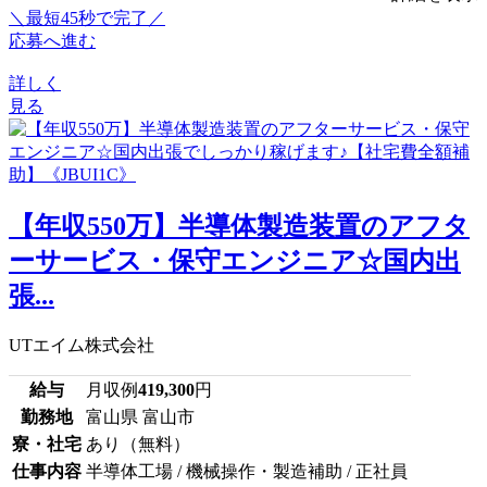
＼最短45秒で完了／
応募へ進む
詳しく
見る
【年収550万】半導体製造装置のアフタ
ーサービス・保守エンジニア☆国内出
張...
UTエイム株式会社
給与
月収例
419,300
円
勤務地
富山県 富山市
寮・社宅
あり（無料）
仕事内容
半導体工場 / 機械操作・製造補助 / 正社員