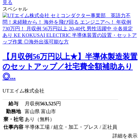
見る
スペシャル
【月収例56万円以上★】半導体製造装置
のセットアップ／社宅費全額補助あり
◎...
UTエイム株式会社
給与
月収例
563,525
円
勤務地
富山県 富山市
寮・社宅
あり（無料）
仕事内容
半導体工場 / 組立・加工・プレス / 正社員
詳細を表示