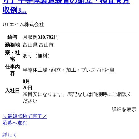
り】半導体製造装置の組立・検査★月
収例3...
UTエイム株式会社
給与
月収例
310,792
円
勤務地
富山県 富山市
寮・社
あり（無料）
宅
仕事内
半導体工場 / 組立・加工・プレス / 正社員
容
8月
20日
入社日
※目安になります、表記なしは面接時にご相談く
ださい
詳細を表示
＼最短45秒で完了／
応募へ進む
詳しく