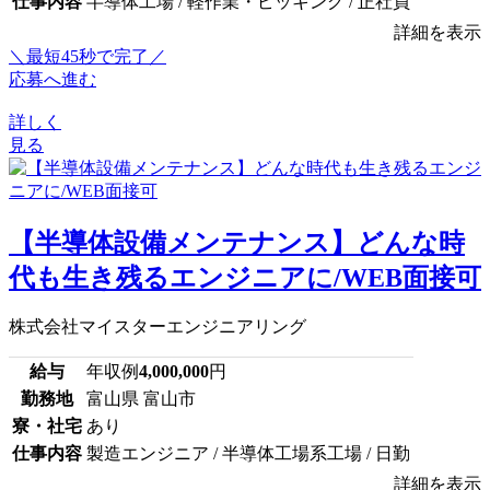
仕事内容
半導体工場 / 軽作業・ピッキング / 正社員
詳細を表示
＼最短45秒で完了／
応募へ進む
詳しく
見る
【半導体設備メンテナンス】どんな時
代も生き残るエンジニアに/WEB面接可
株式会社マイスターエンジニアリング
給与
年収例
4,000,000
円
勤務地
富山県 富山市
寮・社宅
あり
仕事内容
製造エンジニア / 半導体工場系工場 / 日勤
詳細を表示