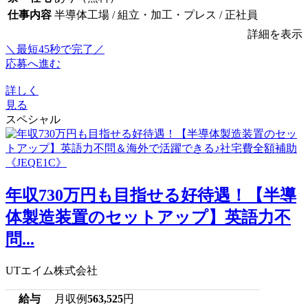
仕事内容
半導体工場 / 組立・加工・プレス / 正社員
詳細を表示
＼最短45秒で完了／
応募へ進む
詳しく
見る
スペシャル
年収730万円も目指せる好待遇！【半導
体製造装置のセットアップ】英語力不
問...
UTエイム株式会社
給与
月収例
563,525
円