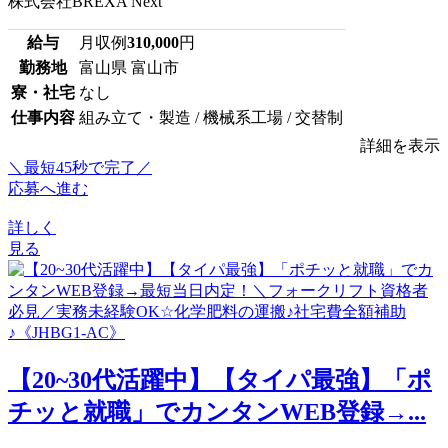
株式会社BREXA Next
給与
月収例
310,000
円
勤務地
富山県 富山市
寮・社宅
なし
仕事内容
組み立て・製造 / 機械系工場 / 交替制
詳細を表示
＼最短45秒で完了／
応募へ進む
詳しく
見る
【20~30代活躍中】【タイパ最強】「ポ
チッと就職」でカンタンWEB登録→...