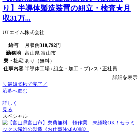
り】半導体製造装置の組立・検査★月
収31万...
UTエイム株式会社
給与
月収例
310,792
円
勤務地
富山県 富山市
寮・社宅
あり（無料）
仕事内容
半導体工場 / 組立・加工・プレス / 正社員
詳細を表示
＼最短45秒で完了／
応募へ進む
詳しく
見る
スペシャル