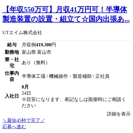
【年収550万可】月収41万円可！半導体
製造装置の設置・組立て☆国内出張あ...
UTエイム株式会社
給与
月収例
419,300
円
勤務地
富山県 富山市
寮・社
あり（無料）
宅
仕事内
半導体工場 / 機械操作・製造補助 / 正社員
容
8月
24日
入社日
※目安になります、表記なしは面接時にご相談く
ださい
詳細を表示
＼最短45秒で完了／
応募へ進む