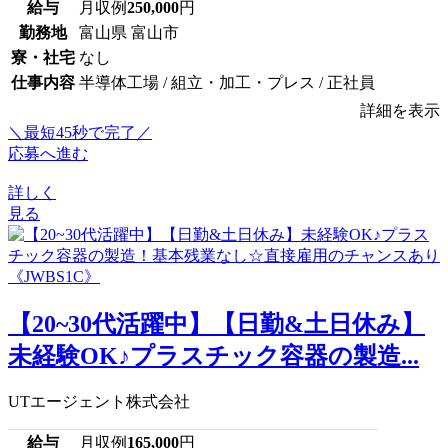
給与
月収例
250,000
円
勤務地
富山県 富山市
寮・社宅
なし
仕事内容
半導体工場 / 組立・加工・プレス / 正社員
詳細を表示
＼最短45秒で完了／
応募へ進む
詳しく
見る
【20~30代活躍中】【日勤&土日休み】
未経験OK♪プラスチック容器の製造...
UTエージェント株式会社
給与
月収例
165,000
円