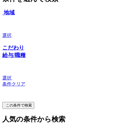
地域
選択
こだわり
給与/職種
選択
条件クリア
この条件で検索
人気の条件から検索