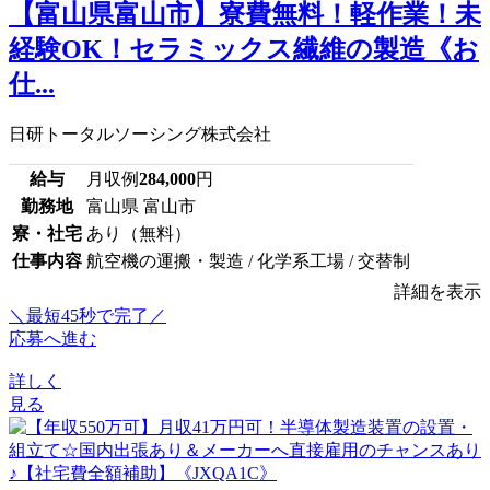
【富山県富山市】寮費無料！軽作業！未
経験OK！セラミックス繊維の製造《お
仕...
日研トータルソーシング株式会社
給与
月収例
284,000
円
勤務地
富山県 富山市
寮・社宅
あり（無料）
仕事内容
航空機の運搬・製造 / 化学系工場 / 交替制
詳細を表示
＼最短45秒で完了／
応募へ進む
詳しく
見る