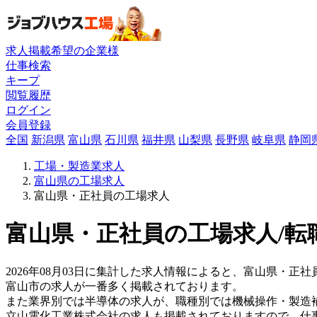
求人掲載希望の企業様
仕事検索
キープ
閲覧履歴
ログイン
会員登録
全国
新潟県
富山県
石川県
福井県
山梨県
長野県
岐阜県
静岡
工場・製造業求人
富山県の工場求人
富山県・正社員の工場求人
富山県・正社員の工場求人/転
2026年08月03日に集計した求人情報によると、富山県・正社
富山市の求人が一番多く掲載されております。
また業界別では半導体の求人が、職種別では機械操作・製造
立山電化工業株式会社の求人も掲載されておりますので、仕