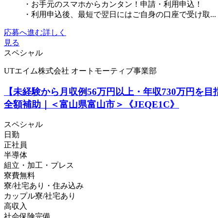
・お手元のスマホからカンタン！申請・利用申込！
・利用申込後、最短で翌日にはご自身の口座で受け取...
応募へ進む
詳しく
見る
スペシャル
UTエイム株式会社 オートモーティブ事業部
【未経験から月収例56万円以上・年収730万円
全額補助｜＜富山県富山市＞《JEQE1C》
スペシャル
日勤
正社員
半導体
組立・加工・プレス
寮費無料
寮/社宅あり・住み込み
カップル寮/社宅あり
高収入
社会保険完備