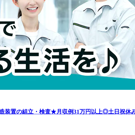
置の組立・検査★月収例31万円以上◎土日祝休みJcru