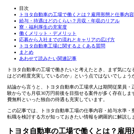
目次
トヨタ自動車の工場で働くとは？雇用形態と仕事内容
給与・待遇はどのくらい？月収・年収のリアル
寮・福利厚生の充実度
働くメリット・デメリット
応募から入社までの流れとキャリアの広げ方
トヨタ自動車工場に関するよくある質問
まとめ
あわせて読みたい関連記事
トヨタ自動車の工場で働きたいと考えたとき、まず気にな
はどの程度充実しているのか」という点ではないでしょう
結論から言うと、トヨタ自動車の工場求人は期間従業員・
験からでも月収30万円前後を目指せる案件が多く存在しま
費無料といった独自の待遇も充実しています。
この記事では、トヨタ自動車工場の仕事内容・給与水準・
転職を検討する方が知っておきたい情報を網羅的に解説し
トヨタ自動車の工場で働くとは？雇用