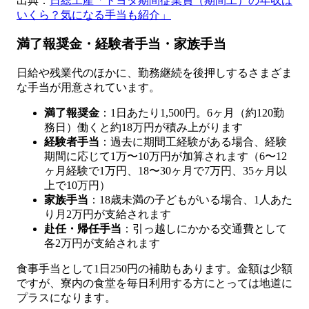
出典：
日総工産「トヨタ期間従業員（期間工）の年収は
いくら？気になる手当も紹介」
満了報奨金・経験者手当・家族手当
日給や残業代のほかに、勤務継続を後押しするさまざま
な手当が用意されています。
満了報奨金
：1日あたり1,500円。6ヶ月（約120勤
務日）働くと約18万円が積み上がります
経験者手当
：過去に期間工経験がある場合、経験
期間に応じて1万〜10万円が加算されます（6〜12
ヶ月経験で1万円、18〜30ヶ月で7万円、35ヶ月以
上で10万円）
家族手当
：18歳未満の子どもがいる場合、1人あた
り月2万円が支給されます
赴任・帰任手当
：引っ越しにかかる交通費として
各2万円が支給されます
食事手当として1日250円の補助もあります。金額は少額
ですが、寮内の食堂を毎日利用する方にとっては地道に
プラスになります。