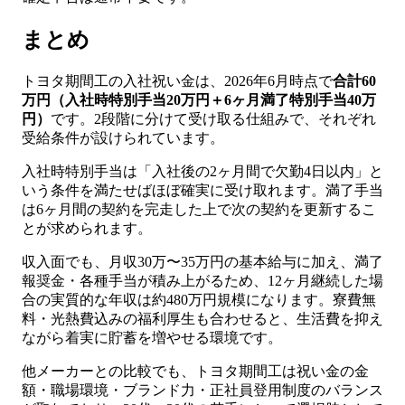
まとめ
トヨタ期間工の入社祝い金は、2026年6月時点で
合計60
万円（入社時特別手当20万円＋6ヶ月満了特別手当40万
円）
です。2段階に分けて受け取る仕組みで、それぞれ
受給条件が設けられています。
入社時特別手当は「入社後の2ヶ月間で欠勤4日以内」と
いう条件を満たせばほぼ確実に受け取れます。満了手当
は6ヶ月間の契約を完走した上で次の契約を更新するこ
とが求められます。
収入面でも、月収30万〜35万円の基本給与に加え、満了
報奨金・各種手当が積み上がるため、12ヶ月継続した場
合の実質的な年収は約480万円規模になります。寮費無
料・光熱費込みの福利厚生も合わせると、生活費を抑え
ながら着実に貯蓄を増やせる環境です。
他メーカーとの比較でも、トヨタ期間工は祝い金の金
額・職場環境・ブランド力・正社員登用制度のバランス