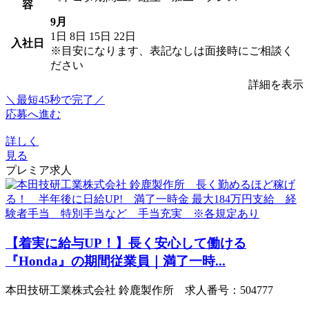
容
9月
1日
8日
15日
22日
入社日
※目安になります、表記なしは面接時にご相談く
ださい
詳細を表示
＼最短45秒で完了／
応募へ進む
詳しく
見る
プレミア求人
【着実に給与UP！】長く安心して働ける
『Honda』の期間従業員｜満了一時...
本田技研工業株式会社 鈴鹿製作所 求人番号：504777