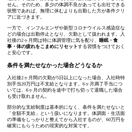
せん。そのため、多少の体調不良があっても出社できる
状態であれば、無理に休むよりも出勤した方が条件クリ
アに近づきます。
一方で、インフルエンザや新型コロナウイルス感染症な
どの場合は出勤停止となり、欠勤として扱われます。入
社後の2ヶ月間は特に体調管理に気を配り、
睡眠・食
事・体の疲れをこまめにリセット
する習慣をつけておく
と安心です。
条件を満たせなかった場合どうなるか
入社後2ヶ月間の欠勤が5日以上になった場合、入社時特
別手当20万円は不支給となります。6ヶ月満了手当につ
いては、6ヶ月の契約を途中で打ち切って退職した場合
も受け取れません。
部分的な支給制度は基本的になく、条件を満たせないと
「全額不支給」という扱いになります。体調面・生活面
の準備をしっかりと整えてから入社するのが、60万円を
確実にもらうための現実的な対策です。