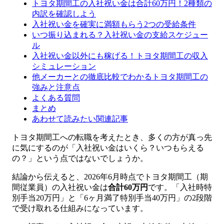
トヨタ期間工の入社祝い金は合計60万円！2種類の
内訳を確認しよう
入社祝い金を確実に満額もらう2つの受給条件
いつ振り込まれる？入社祝い金の支給スケジュー
ル
入社祝い金以外にも稼げる！トヨタ期間工の収入
シミュレーション
他メーカーとの徹底比較でわかるトヨタ期間工の
強みと注意点
よくある質問
まとめ
あわせて読みたい関連記事
トヨタ期間工への転職を考えたとき、多くの方が真っ先
に気にするのが「入社祝い金はいくら？いつもらえる
の？」という点ではないでしょうか。
結論から伝えると、2026年6月時点でトヨタ期間工（期
間従業員）の入社祝い金は
合計60万円
です。「入社時特
別手当20万円」と「6ヶ月満了特別手当40万円」の2段階
で受け取れる仕組みになっています。