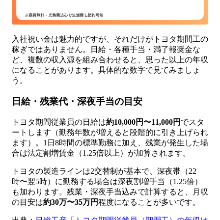
入社祝い金は魅力的ですが、それだけがトヨタ期間工の
稼ぎではありません。日給・各種手当・満了報奨金な
ど、複数の収入源を組み合わせると、思った以上の年収
になることがあります。具体的な数字で見てみましょ
う。
日給・残業代・深夜手当の目安
トヨタ期間従業員の日給は
約10,000円〜11,000円
でスタ
ートします（勤務年数が増えると段階的に引き上げられ
ます）。1日8時間の標準勤務に加え、残業が発生した場
合は法定割増賃金（1.25倍以上）が加算されます。
トヨタの製造ラインは2交替制が基本で、深夜帯（22
時〜翌5時）に勤務する場合は深夜割増手当（1.25倍）
も加わります。残業・深夜手当込みで計算すると、月収
の目安は
約30万〜35万円
程度になることが多いです。