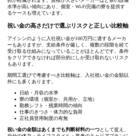
担が軽減されます。規模が大きいメーカーほど寮の設備
水準が高い傾向にあり、個室・Wi-Fi完備の寮を提供す
るケースも増えています。
祝い金の高さだけで選ぶリスクと正しい比較軸
アイシンのように入社祝い金が100万円に達するメーカ
ーもありますが、支給条件が厳しく、複数の段階を経て
受け取る仕組みになっていることがほとんどです。条件
をクリアできなければ部分的にしか受け取れないリスク
もあります。
期間工選びで考慮すべき比較軸は、入社祝い金の金額以
外にも多くあります。
日給・月収の水準
寮の環境（個室か、共用か、立地）
勤務シフト・残業時間の傾向
仕事のきつさ・体力的な負荷
正社員登用制度の有無
祝い金の金額はあくまでも判断材料の一つ
として捉え、
自分の体力・ライフスタイル・将来のキャリアプランに