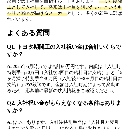
次第では正社員を目指すルートもあります。
「まず期間
工として入社して、将来は正社員を狙いたい」というキ
ャリア戦略が描けるメーカー
として、多くの若手に選ば
れています。
よくある質問
Q1. トヨタ期間工の入社祝い金は合計いくらで
すか？
A.
2026年6月時点では合計60万円です。内訳は「入社時
特別手当20万円（入社後2回目の給料日に支給）」と「6
ヶ月満了特別手当40万円（入社後7〜8ヶ月目の給料日に
支給）」の2段階です。金額は入社時期によって変動す
るため、応募前に最新の求人情報をご確認ください。
Q2. 入社祝い金がもらえなくなる条件はありま
すか？
A.
はい、あります。入社時特別手当は「入社月と翌月
末までの欠勤が5日以上」になると受け取れません。6ヶ