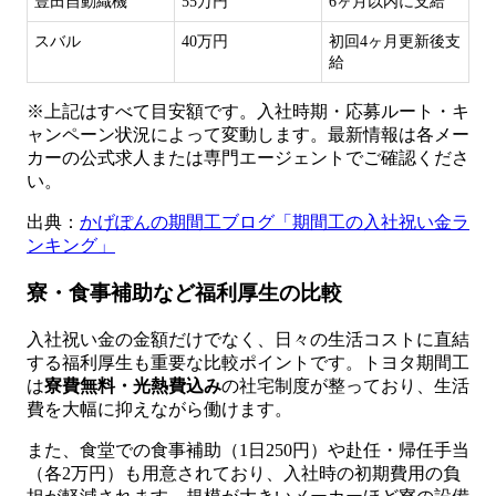
豊田自動織機
55万円
6ヶ月以内に支給
スバル
40万円
初回4ヶ月更新後支
給
※上記はすべて目安額です。入社時期・応募ルート・キ
ャンペーン状況によって変動します。最新情報は各メー
カーの公式求人または専門エージェントでご確認くださ
い。
出典：
かげぽんの期間工ブログ「期間工の入社祝い金ラ
ンキング」
寮・食事補助など福利厚生の比較
入社祝い金の金額だけでなく、日々の生活コストに直結
する福利厚生も重要な比較ポイントです。トヨタ期間工
は
寮費無料・光熱費込み
の社宅制度が整っており、生活
費を大幅に抑えながら働けます。
また、食堂での食事補助（1日250円）や赴任・帰任手当
（各2万円）も用意されており、入社時の初期費用の負