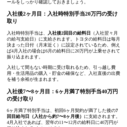
ールをしっかり確認しておきましょう。
入社後2ヶ月目：入社時特別手当20万円の受け
取り
入社時特別手当は、
入社後2回目の給料日
（入社翌々月
の給与支給日）に支給されます。トヨタの給料日は毎月
決まった日付（月末近く）に設定されているため、例え
ば4月入社の場合は6月の給料日に20万円が上乗せされて
振り込まれます。
入社して間もない時期に受け取れるため、引っ越し費
用・生活用品の購入・貯金の確保など、入社直後の出費
を補う余裕が生まれます。
入社後7〜8ヶ月目：6ヶ月満了特別手当40万円
の受け取り
6ヶ月満了特別手当は、初回6ヶ月契約が満了した後の
7
回目給与日（入社から約7〜8ヶ月後）
に支給されます。
4月入社であれば、翌年の11〜12月の給料日に40万円が