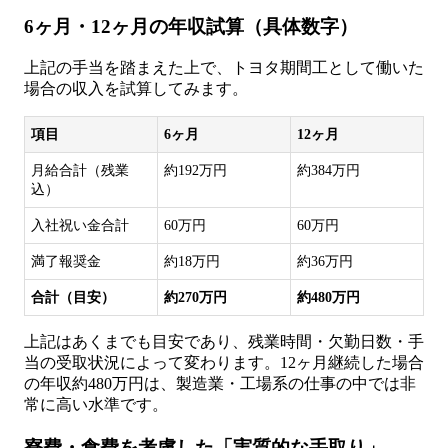
6ヶ月・12ヶ月の年収試算（具体数字）
上記の手当を踏まえた上で、トヨタ期間工として働いた
場合の収入を試算してみます。
項目
6ヶ月
12ヶ月
月給合計（残業
約192万円
約384万円
込）
入社祝い金合計
60万円
60万円
満了報奨金
約18万円
約36万円
合計（目安）
約270万円
約480万円
上記はあくまでも目安であり、残業時間・欠勤日数・手
当の受取状況によって変わります。12ヶ月継続した場合
の年収約480万円は、製造業・工場系の仕事の中では非
常に高い水準です。
寮費・食費を考慮した「実質的な手取り」