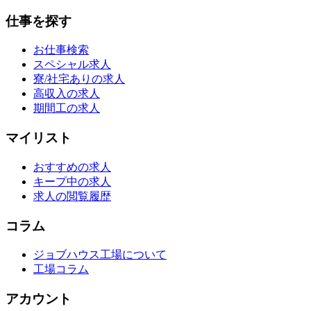
仕事を探す
お仕事検索
スペシャル求人
寮/社宅ありの求人
高収入の求人
期間工の求人
マイリスト
おすすめの求人
キープ中の求人
求人の閲覧履歴
コラム
ジョブハウス工場について
工場コラム
アカウント