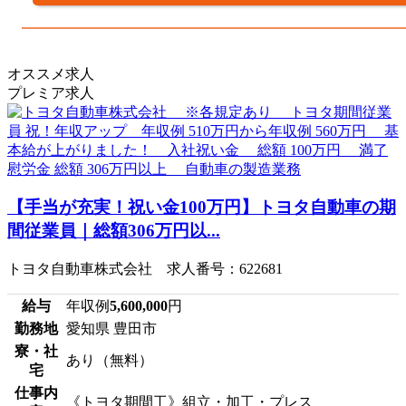
オススメ求人
プレミア求人
【手当が充実！祝い金100万円】トヨタ自動車の期
間従業員｜総額306万円以...
トヨタ自動車株式会社 求人番号：622681
給与
年収例
5,600,000
円
勤務地
愛知県 豊田市
寮・社
あり（無料）
宅
仕事内
《トヨタ期間工》組立・加工・プレス