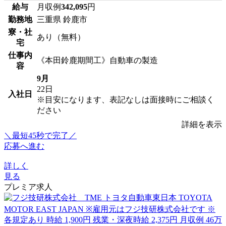
給与
月収例
342,095
円
勤務地
三重県 鈴鹿市
寮・社
あり（無料）
宅
仕事内
《本田鈴鹿期間工》自動車の製造
容
9月
22日
入社日
※目安になります、表記なしは面接時にご相談く
ださい
詳細を表示
＼最短45秒で完了／
応募へ進む
詳しく
見る
プレミア求人