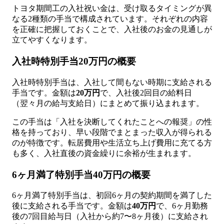
トヨタ期間工の入社祝い金は、受け取るタイミングが異
なる2種類の手当で構成されています。それぞれの内容
を正確に把握しておくことで、入社後のお金の見通しが
立てやすくなります。
入社時特別手当20万円の概要
入社時特別手当は、入社して間もない時期に支給される
手当です。金額は
20万円
で、入社後2回目の給料日
（翌々月の給与支給日）にまとめて振り込まれます。
この手当は「入社を決断してくれたことへの報奨」の性
格を持っており、早い段階でまとまった収入が得られる
のが特徴です。転居費用や生活立ち上げ費用に充てる方
も多く、入社直後の資金繰りに余裕が生まれます。
6ヶ月満了特別手当40万円の概要
6ヶ月満了特別手当は、初回6ヶ月の契約期間を満了した
後に支給される手当です。金額は
40万円
で、6ヶ月勤務
後の7回目給与日（入社から約7〜8ヶ月後）に支給され