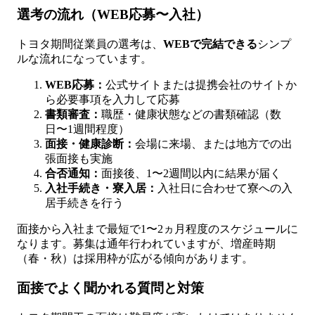
選考の流れ（WEB応募〜入社）
トヨタ期間従業員の選考は、
WEBで完結できる
シンプ
ルな流れになっています。
WEB応募：
公式サイトまたは提携会社のサイトか
ら必要事項を入力して応募
書類審査：
職歴・健康状態などの書類確認（数
日〜1週間程度）
面接・健康診断：
会場に来場、または地方での出
張面接も実施
合否通知：
面接後、1〜2週間以内に結果が届く
入社手続き・寮入居：
入社日に合わせて寮への入
居手続きを行う
面接から入社まで最短で1〜2ヵ月程度のスケジュールに
なります。募集は通年行われていますが、増産時期
（春・秋）は採用枠が広がる傾向があります。
面接でよく聞かれる質問と対策