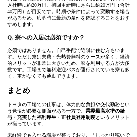
入社時に約20万円、初回更新時にさらに約20万円（合計
40万円）が目安です。時期や条件によって変動する場合
があるため、応募時に最新の条件を確認することをおす
すめします。
Q. 寮への入居は必須ですか？
必須ではありません。自己手配で近隣に住む方もいま
す。ただし寮は寮費・光熱費無料のケースが多く、経済
的メリットが非常に大きいため、寮を利用する方が大多
数です。工場まで無料送迎バスが運行されている寮も多
く、車がなくても通勤できます。
まとめ
トヨタの工場での仕事は、体力的な負担や交代勤務とい
う覚悟が必要な側面がある一方で、
業界最高水準の給
与・充実した福利厚生・正社員登用制度
というメリット
が揃っています。
未経験でも入れる環境が整っており、「しっかり稼いで