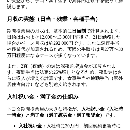
の実態から、手当・満了金まで具体的な数字を使って解
説します。
月収の実態（日当・残業・各種手当）
期間従業員の月収は、基本的に
日当制
で計算されます。
日給はおおよそ12,000〜13,000円前後で、21日勤務した
場合のベース月収は約292,000円です。これに深夜手当
や残業代が加算されるため、実際の手取りは月27万〜30
万円程度になるケースが多くなっています。
また、2直（夜勤）の週は深夜割増賃金が加算されま
す。夜勤手当は法定の25%増しとなるため、夜勤週はさ
らに収入が増える計算です。食事手当や通勤手当（寮外
居住者向け）なども別途支給されます。
入社祝い金・満了金の仕組み
トヨタ期間従業員の大きな特徴が、
入社祝い金（入社時
一時金）
と
満了金（満了慰労金・満了報奨金）
です。
入社祝い金：
入社時に20万円、初回契約更新時に