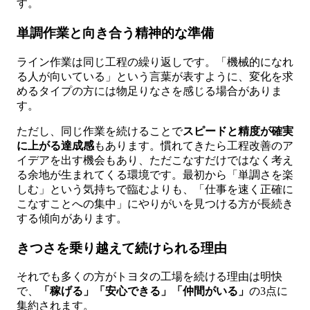
す。
単調作業と向き合う精神的な準備
ライン作業は同じ工程の繰り返しです。「機械的になれ
る人が向いている」という言葉が表すように、変化を求
めるタイプの方には物足りなさを感じる場合がありま
す。
ただし、同じ作業を続けることで
スピードと精度が確実
に上がる達成感
もあります。慣れてきたら工程改善のア
イデアを出す機会もあり、ただこなすだけではなく考え
る余地が生まれてくる環境です。最初から「単調さを楽
しむ」という気持ちで臨むよりも、「仕事を速く正確に
こなすことへの集中」にやりがいを見つける方が長続き
する傾向があります。
きつさを乗り越えて続けられる理由
それでも多くの方がトヨタの工場を続ける理由は明快
で、
「稼げる」「安心できる」「仲間がいる」
の3点に
集約されます。