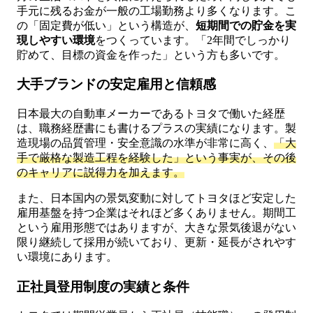
手元に残るお金が一般の工場勤務より多くなります。こ
の「固定費が低い」という構造が、
短期間での貯金を実
現しやすい環境
をつくっています。「2年間でしっかり
貯めて、目標の資金を作った」という方も多いです。
大手ブランドの安定雇用と信頼感
日本最大の自動車メーカーであるトヨタで働いた経歴
は、職務経歴書にも書けるプラスの実績になります。製
造現場の品質管理・安全意識の水準が非常に高く、
「大
手で厳格な製造工程を経験した」という事実が、その後
のキャリアに説得力を加えます。
また、日本国内の景気変動に対してトヨタほど安定した
雇用基盤を持つ企業はそれほど多くありません。期間工
という雇用形態ではありますが、大きな景気後退がない
限り継続して採用が続いており、更新・延長がされやす
い環境にあります。
正社員登用制度の実績と条件