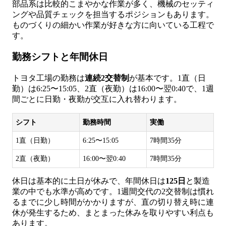
部品系は比較的こまやかな作業が多く、機械のセッティ
ングや品質チェックを担当するポジションもあります。
ものづくりの細かい作業が好きな方に向いている工程で
す。
勤務シフトと年間休日
トヨタ工場の勤務は
連続2交替制
が基本です。1直（日
勤）は6:25〜15:05、2直（夜勤）は16:00〜翌0:40で、1週
間ごとに日勤・夜勤が交互に入れ替わります。
シフト
勤務時間
実働
1直（日勤）
6:25〜15:05
7時間35分
2直（夜勤）
16:00〜翌0:40
7時間35分
休日は基本的に土日が休みで、年間休日は
125日
と製造
業の中でも水準が高めです。1週間交代の2交替制は慣れ
るまでに少し時間がかかりますが、直の切り替え時に連
休が発生するため、まとまった休みを取りやすい利点も
あります。