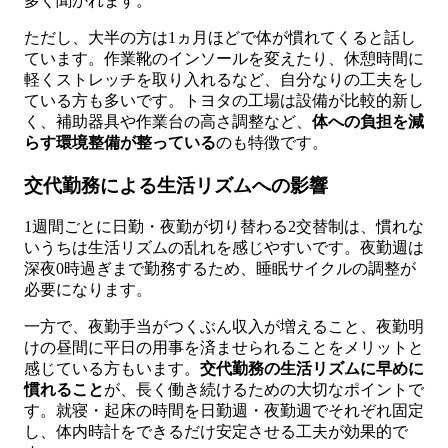
多く聞かれます。
ただし、大半の方は1ヵ月ほどで体が慣れてくると話し
ています。作業靴のインソールを変えたり、休憩時間に
軽くストレッチを取り入れるなど、自分なりの工夫をし
ている方も多いです。トヨタの工場は設備が比較的新し
く、補助器具や作業台の高さ調整など、
体への負担を減
らす環境整備が整っている
のも特徴です。
交代勤務による生活リズムへの影響
1週間ごとに日勤・夜勤が切り替わる2交替制は、慣れな
いうちは生活リズムの乱れを感じやすいです。夜勤週は
深夜0時過ぎまで勤務するため、睡眠サイクルの調整が
必要になります。
一方で、夜勤手当がつくぶん収入が増えること、夜勤明
けの昼間に平日の用事を済ませられることをメリットと
感じている方もいます。
交代勤務の生活リズムに早めに
慣れること
が、長く働き続けるための大切なポイントで
す。就寝・起床の時間を日勤週・夜勤週でそれぞれ固定
し、体内時計をできるだけ安定させる工夫が効果的で