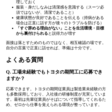
理しておく
服装・身だしなみは清潔感を意識する（スーツ必
須ではないが、清潔であること）
健康状態が良好であることを伝える（持病がある
場合は正直に話す方が後々のトラブルを防げる）
「すぐ辞める理由がない」ことを生活環境・目標
から裏付けられる
と説得力が増す
面接は落とすためのものではなく、相互確認の場です。
自分の言葉で正直に話せれば、準備は十分です。
よくある質問
Q. 工場未経験でもトヨタの期間工に応募でき
ますか？
応募できます。トヨタの期間従業員は製造業未経験の方
も多数採用しており、入社後の研修制度が充実していま
す。最初は先輩従業員がそばについて指導してくれるた
め、ゼロから仕事を覚えられる環境が整っています。