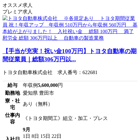
オススメ求人
プレミア求人
【手当が充実！祝い金100万円】トヨタ自動車の期
間従業員｜総額306万円以...
トヨタ自動車株式会社 求人番号：622681
給与
年収例
5,600,000
円
勤務地
愛知県 豊田市
寮・社
あり（無料）
宅
仕事内
《トヨタ期間工》組立・加工・プレス
容
9月
1日
8日
15日
22日
入社日