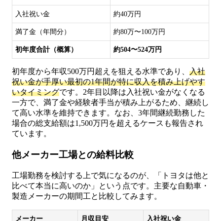
入社祝い金
約40万円
満了金（年間分）
約80万〜100万円
初年度合計（概算）
約504〜524万円
初年度から年収500万円超えを狙える水準であり、
入社
祝い金が手厚い最初の1年間が特に収入を積み上げやす
いタイミング
です。2年目以降は入社祝い金がなくなる
一方で、満了金や経験者手当が積み上がるため、継続し
て高い水準を維持できます。なお、3年間継続勤務した
場合の総支給額は1,500万円を超えるケースも報告され
ています。
他メーカー工場との給料比較
工場勤務を検討する上で気になるのが、「トヨタは他と
比べて本当に高いのか」という点です。主要な自動車・
製造メーカーの期間工と比較してみます。
メーカー
月収目安
入社祝い金