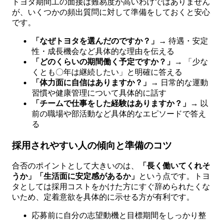
トヨタ期間工の面接は難易度が高いわけではありません
が、いくつかの頻出質問に対して準備をしておくと安心
です。
「なぜトヨタを選んだのですか？」
→ 待遇・安定
性・成長機会など具体的な理由を伝える
「どのくらいの期間働く予定ですか？」
→ 「少な
くとも〇年は継続したい」と明確に答える
「体力面に自信はありますか？」
→ 日常的な運動
習慣や健康管理について具体的に話す
「チームで仕事をした経験はありますか？」
→ 以
前の職場や部活動など具体的なエピソードで答え
る
採用されやすい人の傾向と準備のコツ
合否のポイントとして大きいのは、
「長く働いてくれそ
うか」「生活面に安定感があるか」
という点です。トヨ
タとしては採用コストをかけた方にすぐ辞められたくな
いため、定着意欲を具体的に示せる方が有利です。
応募前に自分の志望動機と目標期間をしっかり整