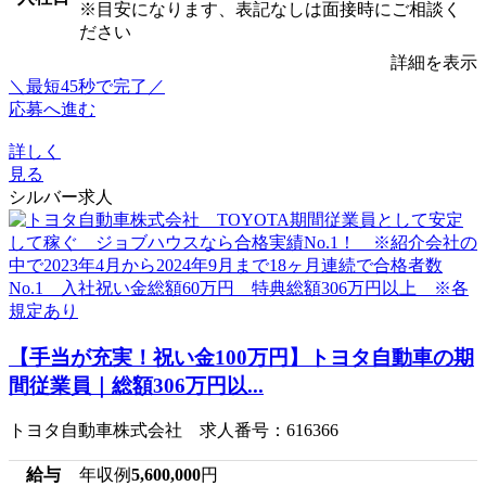
※目安になります、表記なしは面接時にご相談く
ださい
詳細を表示
＼最短45秒で完了／
応募へ進む
詳しく
見る
シルバー求人
【手当が充実！祝い金100万円】トヨタ自動車の期
間従業員｜総額306万円以...
トヨタ自動車株式会社 求人番号：616366
給与
年収例
5,600,000
円