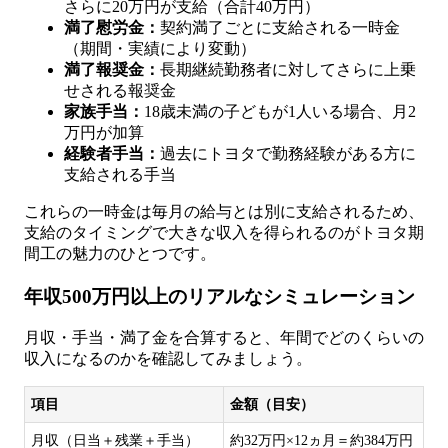
さらに20万円が支給（合計40万円）
満了慰労金：
契約満了ごとに支給される一時金
（期間・実績により変動）
満了報奨金：
長期継続勤務者に対してさらに上乗
せされる報奨金
家族手当：
18歳未満の子どもが1人いる場合、月2
万円が加算
経験者手当：
過去にトヨタで勤務経験がある方に
支給される手当
これらの一時金は毎月の給与とは別に支給されるため、
支給のタイミングで大きな収入を得られるのがトヨタ期
間工の魅力のひとつです。
年収500万円以上のリアルなシミュレーション
月収・手当・満了金を合算すると、年間でどのくらいの
収入になるのかを確認してみましょう。
項目
金額（目安）
月収（日当＋残業＋手当）
約32万円×12ヵ月＝約384万円