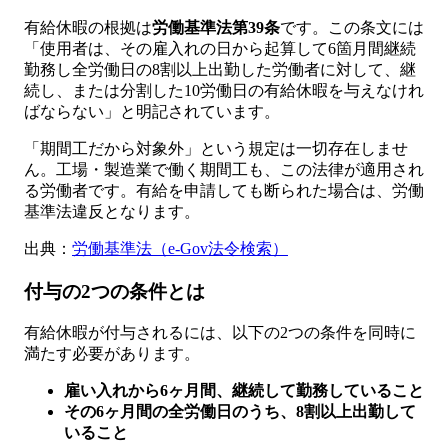
有給休暇の根拠は
労働基準法第39条
です。この条文には
「使用者は、その雇入れの日から起算して6箇月間継続
勤務し全労働日の8割以上出勤した労働者に対して、継
続し、または分割した10労働日の有給休暇を与えなけれ
ばならない」と明記されています。
「期間工だから対象外」という規定は一切存在しませ
ん。工場・製造業で働く期間工も、この法律が適用され
る労働者です。有給を申請しても断られた場合は、労働
基準法違反となります。
出典：
労働基準法（e-Gov法令検索）
付与の2つの条件とは
有給休暇が付与されるには、以下の2つの条件を同時に
満たす必要があります。
雇い入れから6ヶ月間、継続して勤務していること
その6ヶ月間の全労働日のうち、8割以上出勤して
いること