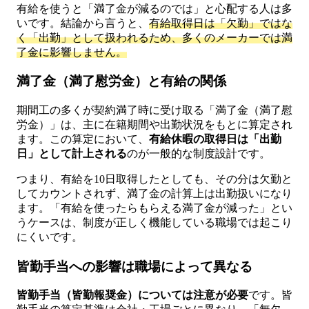
有給を使うと「満了金が減るのでは」と心配する人は多
いです。結論から言うと、
有給取得日は「欠勤」ではな
く「出勤」として扱われるため、多くのメーカーでは満
了金に影響しません。
満了金（満了慰労金）と有給の関係
期間工の多くが契約満了時に受け取る「満了金（満了慰
労金）」は、主に在籍期間や出勤状況をもとに算定され
ます。この算定において、
有給休暇の取得日は「出勤
日」として計上される
のが一般的な制度設計です。
つまり、有給を10日取得したとしても、その分は欠勤と
してカウントされず、満了金の計算上は出勤扱いになり
ます。「有給を使ったらもらえる満了金が減った」とい
うケースは、制度が正しく機能している職場では起こり
にくいです。
皆勤手当への影響は職場によって異なる
皆勤手当（皆勤報奨金）については注意が必要
です。皆