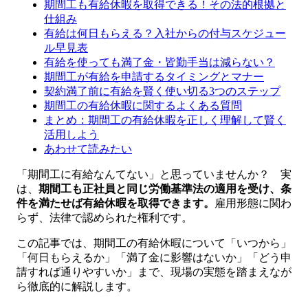
期間工も有給休暇を取得できる！その法的根拠と
仕組み
有給は何日もらえる？入社からの付与スケジュー
ル早見表
有給を使っても満了金・皆勤手当は減らない？
期間工が有給を申請するタイミングとマナー
契約満了前に有給を賢く使い切る3つのステップ
期間工の有給休暇に関するよくある質問
まとめ：期間工の有給休暇を正しく理解して賢く
活用しよう
あわせて読みたい
「期間工に有給なんてない」と思っていませんか？ 実
は、
期間工も正社員と同じ労働基準法の適用を受け、条
件を満たせば有給休暇を取得できます。
雇用形態に関わ
らず、法律で認められた権利です。
この記事では、期間工の有給休暇について「いつから」
「何日もらえるか」「満了金に影響はないか」「どう申
請すれば通りやすいか」まで、現場の実態を踏まえなが
ら徹底的に解説します。