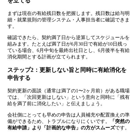
を立てる
まずは現在の有給残日数を把握します。残日数は給与明
細・就業規則の管理システム・人事担当者に確認できま
す。
確認できたら、契約満了日から逆算してスケジュールを
組みます。たとえば満了日が6月30日で有給が10日残っ
ている場合、6月中旬を最終出社日とし、6月後半を有給
消化期間とする計画が立てられます。
ステップ2：更新しない旨と同時に有給消化を
申告する
契約更新の面談（通常は満了の1〜2ヶ月前）がある職場
では、「次回更新はしない」という意向と同時に「残有
給を満了前に消化したい」と伝えましょう。
会社側にとっても早めの申告は人員補充や配置換えの準
備ができるため、トラブルになりにくいです。
「突然の
有給申請」より「計画的な申告」の方がスムーズ
です。