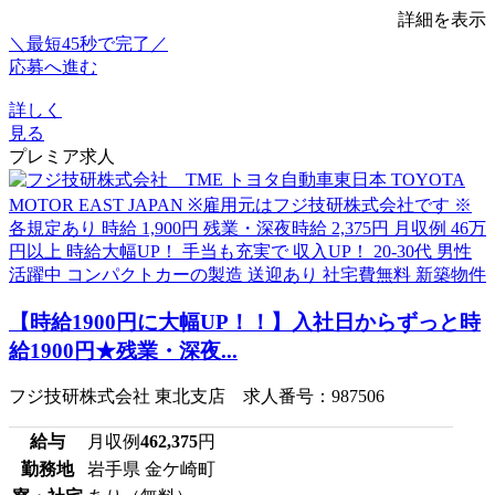
詳細を表示
＼最短45秒で完了／
応募へ進む
詳しく
見る
プレミア求人
【時給1900円に大幅UP！！】入社日からずっと時
給1900円★残業・深夜...
フジ技研株式会社 東北支店 求人番号：987506
給与
月収例
462,375
円
勤務地
岩手県 金ケ崎町