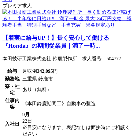
プレミア求人
【着実に給与UP！】長く安心して働ける
『Honda』の期間従業員｜満了一時...
本田技研工業株式会社 鈴鹿製作所 求人番号：504777
給与
月収例
342,095
円
勤務地
三重県 鈴鹿市
寮・社
あり（無料）
宅
仕事内
《本田鈴鹿期間工》自動車の製造
容
9月
22日
入社日
※目安になります、表記なしは面接時にご相談く
ださい