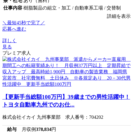
寮・社宅
あり（無料）
仕事内容
樹脂製品の組立・加工 / 自動車系工場 / 交替制
詳細を表示
＼最短45秒で完了／
応募へ進む
詳しく
見る
プレミア求人
【更新手当総額100万円】39歳までの男性活躍中！
トヨタ自動車九州でのお仕...
株式会社イカイ 九州事業部 求人番号：704202
給与
月収例
378,834
円