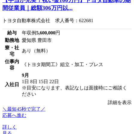
【手当が充実！祝い金100万円】トヨタ自動車の期
間従業員｜総額306万円以...
トヨタ自動車株式会社 求人番号：622681
給与
年収例
5,600,000
円
勤務地
愛知県 豊田市
寮・社
あり（無料）
宅
仕事内
《トヨタ期間工》組立・加工・プレス
容
9月
1日
8日
15日
22日
入社日
※目安になります、表記なしは面接時にご相談く
ださい
詳細を表示
＼最短45秒で完了／
応募へ進む
詳しく
見る