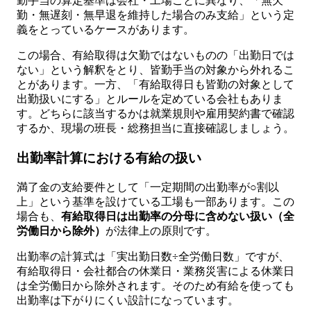
勤手当の算定基準は会社・工場ごとに異なり、「無欠
勤・無遅刻・無早退を維持した場合のみ支給」という定
義をとっているケースがあります。
この場合、有給取得は欠勤ではないものの「出勤日では
ない」という解釈をとり、皆勤手当の対象から外れるこ
とがあります。一方、「有給取得日も皆勤の対象として
出勤扱いにする」とルールを定めている会社もありま
す。どちらに該当するかは就業規則や雇用契約書で確認
するか、現場の班長・総務担当に直接確認しましょう。
出勤率計算における有給の扱い
満了金の支給要件として「一定期間の出勤率が○割以
上」という基準を設けている工場も一部あります。この
場合も、
有給取得日は出勤率の分母に含めない扱い（全
労働日から除外）
が法律上の原則です。
出勤率の計算式は「実出勤日数÷全労働日数」ですが、
有給取得日・会社都合の休業日・業務災害による休業日
は全労働日から除外されます。そのため有給を使っても
出勤率は下がりにくい設計になっています。