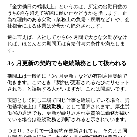
「全労働日の8割以上」というのは、所定の出勤日数の
うち8割を超えて実際に働いたかどうかを指します。正
当な理由のある欠勤（業務上の負傷・疾病など）や、会
社都合による休業は分母から除外されます。
逆に言えば、入社してから6ヶ月間で大きな欠勤がなけ
れば、ほとんどの期間工は有給付与の条件を満たしま
す。
3ヶ月更新の契約でも継続勤務として扱われる
期間工は一般的に「3ヶ月更新」などの有期雇用契約で
働きます。このとき「契約が更新されるたびにリセット
される」と誤解する人がいますが、これは間違いです。
実態として同じ工場で同じ仕事を継続している場合、労
働基準法上は
「継続勤務」
として通算されます。厚生労
働省の通達でも、更新が繰り返され実質的に勤務が続い
ている場合は継続勤務と判断されると示されています。
つまり、3ヶ月で一度契約が更新されても、そのまま同