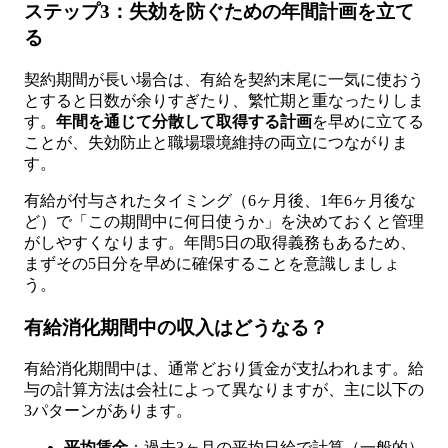
ステップ3：失効を防ぐための年間計画を立て
る
契約期間が長い場合は、有給を契約末尾に一気に使おう
とすると日数が余りすぎたり、繁忙期と重なったりしま
す。
年間を通じて分散して取得する計画
を早めに立てる
ことが、失効防止と職場環境維持の両立につながりま
す。
有給が付与されたタイミング（6ヶ月後、1年6ヶ月後な
ど）で「この期間中に何日使うか」を決めておくと管理
がしやすくなります。年間5日の取得義務もあるため、
まずその5日分を早めに確保することを意識しましょ
う。
有給消化期間中の収入はどうなる？
有給消化期間中は、通常どおり賃金が支払われます。給
与の計算方法は会社によって異なりますが、主に以下の
3パターンがあります。
平均賃金
：過去3ヶ月の平均日給で計算（一般的）