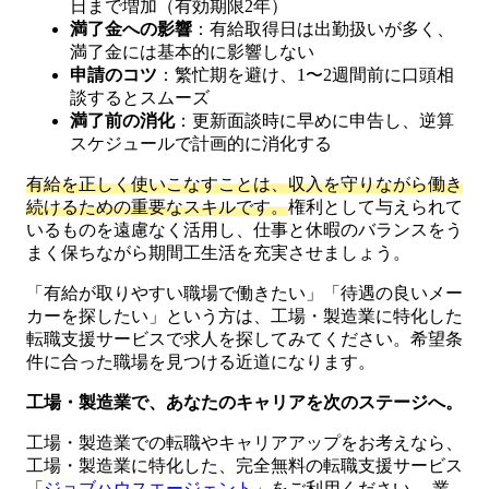
日まで増加（有効期限2年）
満了金への影響
：有給取得日は出勤扱いが多く、
満了金には基本的に影響しない
申請のコツ
：繁忙期を避け、1〜2週間前に口頭相
談するとスムーズ
満了前の消化
：更新面談時に早めに申告し、逆算
スケジュールで計画的に消化する
有給を正しく使いこなすことは、収入を守りながら働き
続けるための重要なスキルです。
権利として与えられて
いるものを遠慮なく活用し、仕事と休暇のバランスをう
まく保ちながら期間工生活を充実させましょう。
「有給が取りやすい職場で働きたい」「待遇の良いメー
カーを探したい」という方は、工場・製造業に特化した
転職支援サービスで求人を探してみてください。希望条
件に合った職場を見つける近道になります。
工場・製造業で、あなたのキャリアを次のステージへ。
工場・製造業での転職やキャリアアップをお考えなら、
工場・製造業に特化した、完全無料の転職支援サービス
「
ジョブハウスエージェント
」をご利用ください。 業