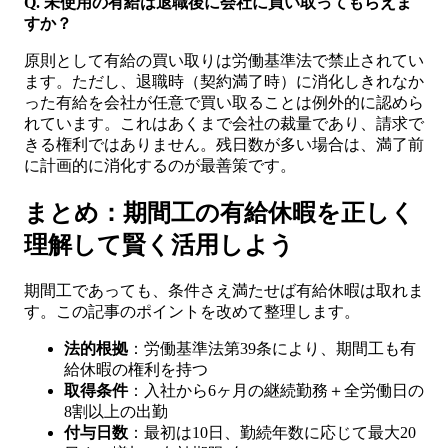
Q. 未使用の有給は退職後に会社に買い取ってもらえま
すか？
原則として有給の買い取りは労働基準法で禁止されてい
ます。ただし、退職時（契約満了時）に消化しきれなか
った有給を会社が任意で買い取ることは例外的に認めら
れています。これはあくまで会社の裁量であり、請求で
きる権利ではありません。残日数が多い場合は、満了前
に計画的に消化するのが最善策です。
まとめ：期間工の有給休暇を正しく
理解して賢く活用しよう
期間工であっても、条件さえ満たせば有給休暇は取れま
す。この記事のポイントを改めて整理します。
法的根拠
：労働基準法第39条により、期間工も有
給休暇の権利を持つ
取得条件
：入社から6ヶ月の継続勤務＋全労働日の
8割以上の出勤
付与日数
：最初は10日、勤続年数に応じて最大20