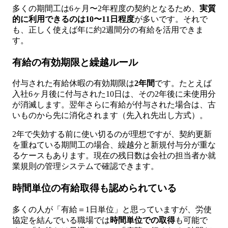
多くの期間工は6ヶ月〜2年程度の契約となるため、
実質
的に利用できるのは10〜11日程度
が多いです。それで
も、正しく使えば年に約2週間分の有給を活用できま
す。
有給の有効期限と繰越ルール
付与された有給休暇の有効期限は
2年間
です。たとえば
入社6ヶ月後に付与された10日は、その2年後に未使用分
が消滅します。翌年さらに有給が付与された場合は、古
いものから先に消化されます（先入れ先出し方式）。
2年で失効する前に使い切るのが理想ですが、契約更新
を重ねている期間工の場合、繰越分と新規付与分が重な
るケースもあります。現在の残日数は会社の担当者か就
業規則の管理システムで確認できます。
時間単位の有給取得も認められている
多くの人が「有給＝1日単位」と思っていますが、労使
協定を結んでいる職場では
時間単位での取得
も可能で