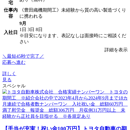
宅
仕事内
《豊田織機期間工》未経験から質の高い製造づくり
容
に携われる
9月
1日
3日
8日
入社日
※目安になります、表記なしは面接時にご相談くだ
さい
詳細を表示
＼最短45秒で完了／
応募へ進む
詳しく
見る
スペシャル
【手当が充実！祝い金100万円】トヨタ自動車の期