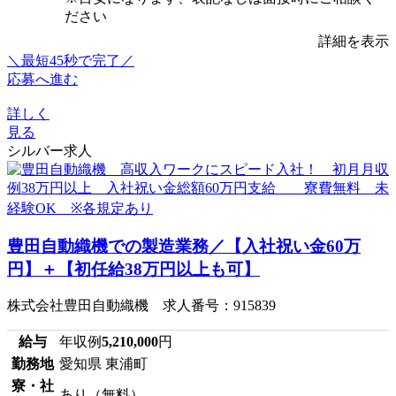
ださい
詳細を表示
＼最短45秒で完了／
応募へ進む
詳しく
見る
シルバー求人
豊田自動織機での製造業務／【入社祝い金60万
円】＋【初任給38万円以上も可】
株式会社豊田自動織機 求人番号：915839
給与
年収例
5,210,000
円
勤務地
愛知県 東浦町
寮・社
あり（無料）