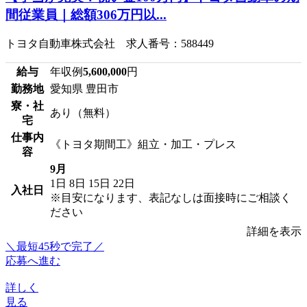
間従業員｜総額306万円以...
トヨタ自動車株式会社 求人番号：588449
給与
年収例
5,600,000
円
勤務地
愛知県 豊田市
寮・社
あり（無料）
宅
仕事内
《トヨタ期間工》組立・加工・プレス
容
9月
1日
8日
15日
22日
入社日
※目安になります、表記なしは面接時にご相談く
ださい
詳細を表示
＼最短45秒で完了／
応募へ進む
詳しく
見る