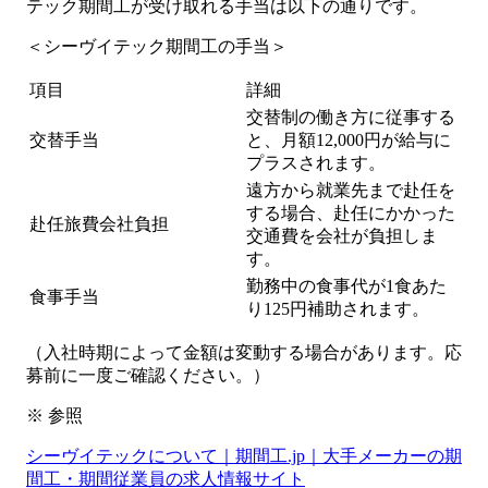
テック期間工が受け取れる手当は以下の通りです。
＜シーヴイテック期間工の手当＞
項目
詳細
交替制の働き方に従事する
交替手当
と、月額12,000円が給与に
プラスされます。
遠方から就業先まで赴任を
する場合、赴任にかかった
赴任旅費会社負担
交通費を会社が負担しま
す。
勤務中の食事代が1食あた
食事手当
り125円補助されます。
（入社時期によって金額は変動する場合があります。応
募前に一度ご確認ください。）
※ 参照
シーヴイテックについて｜期間工.jp｜大手メーカーの期
間工・期間従業員の求人情報サイト