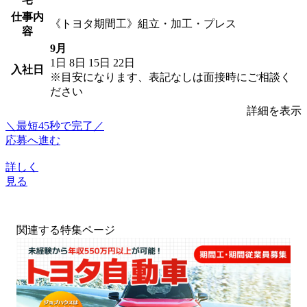
仕事内
《トヨタ期間工》組立・加工・プレス
容
9月
1日
8日
15日
22日
入社日
※目安になります、表記なしは面接時にご相談く
ださい
詳細を表示
＼最短45秒で完了／
応募へ進む
詳しく
見る
関連する特集ページ