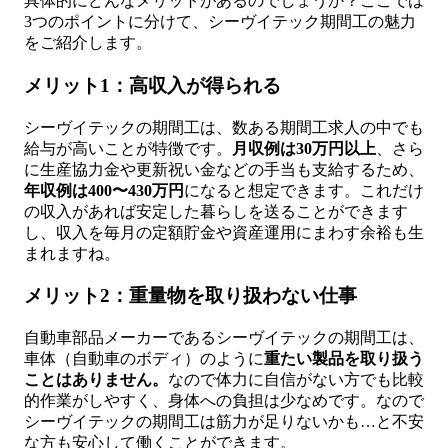
具体的にどんなメリットがあるのでしょうか？ここでは
3つのポイントに分けて、シーヴイテック期間工の魅力
をご紹介します。
メリット1：高収入が得られる
シーヴイテックの期間工は、数ある期間工求人の中でも
給与が高いことが特徴です。
月収例は30万円以上
、さら
に生産協力金や更新祝い金などの手当も支給するため、
年収例は400〜430万円
になると想定できます。これだけ
の収入があれば安定した暮らしを送ることができます
し、収入を毎月の定額貯金や資産運用にまわす余裕も生
まれますね。
メリット2：重量物を取り扱わない仕事
自動車部品メーカーであるシーヴイテックの期間工は、
車体（自動車のボディ）のように
重たい製品を取り扱う
ことはありません。
なので体力に自信がない方でも比較
的作業がしやすく、身体への負担は少なめです。なので
シーヴイテックの期間工は筋力が足りないかも…と不安
な方も安心して働くことができます。