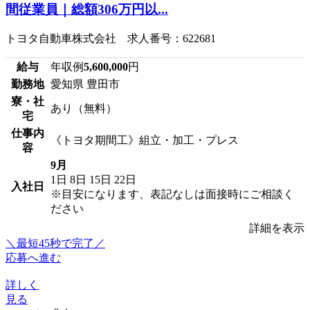
間従業員｜総額306万円以...
トヨタ自動車株式会社 求人番号：622681
給与
年収例
5,600,000
円
勤務地
愛知県 豊田市
寮・社
あり（無料）
宅
仕事内
《トヨタ期間工》組立・加工・プレス
容
9月
1日
8日
15日
22日
入社日
※目安になります、表記なしは面接時にご相談く
ださい
詳細を表示
＼最短45秒で完了／
応募へ進む
詳しく
見る