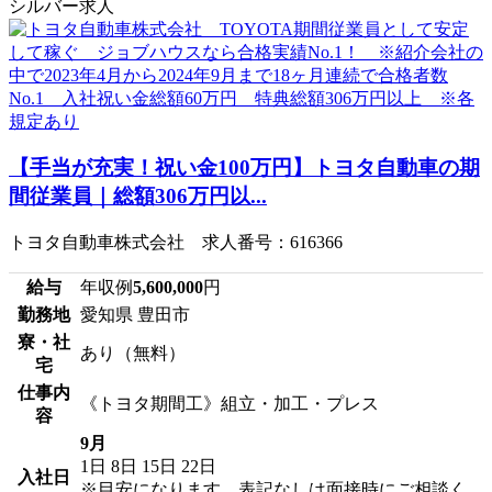
シルバー求人
【手当が充実！祝い金100万円】トヨタ自動車の期
間従業員｜総額306万円以...
トヨタ自動車株式会社 求人番号：616366
給与
年収例
5,600,000
円
勤務地
愛知県 豊田市
寮・社
あり（無料）
宅
仕事内
《トヨタ期間工》組立・加工・プレス
容
9月
1日
8日
15日
22日
入社日
※目安になります、表記なしは面接時にご相談く