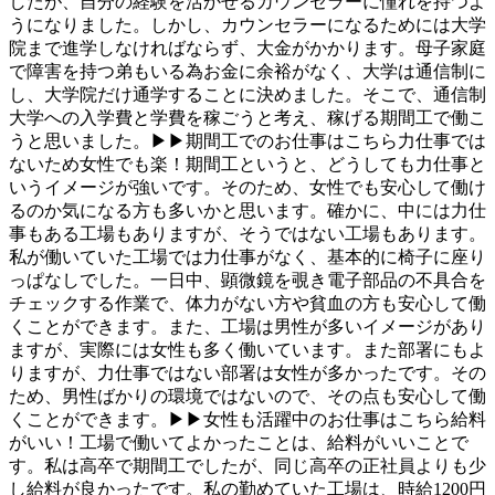
したが、自分の経験を活かせるカウンセラーに憧れを持つよ
うになりました。しかし、カウンセラーになるためには大学
院まで進学しなければならず、大金がかかります。母子家庭
で障害を持つ弟もいる為お金に余裕がなく、大学は通信制に
し、大学院だけ通学することに決めました。そこで、通信制
大学への入学費と学費を稼ごうと考え、稼げる期間工で働こ
うと思いました。▶▶期間工でのお仕事はこちら力仕事では
ないため女性でも楽！期間工というと、どうしても力仕事と
いうイメージが強いです。そのため、女性でも安心して働け
るのか気になる方も多いかと思います。確かに、中には力仕
事もある工場もありますが、そうではない工場もあります。
私が働いていた工場では力仕事がなく、基本的に椅子に座り
っぱなしでした。一日中、顕微鏡を覗き電子部品の不具合を
チェックする作業で、体力がない方や貧血の方も安心して働
くことができます。また、工場は男性が多いイメージがあり
ますが、実際には女性も多く働いています。また部署にもよ
りますが、力仕事ではない部署は女性が多かったです。その
ため、男性ばかりの環境ではないので、その点も安心して働
くことができます。▶▶女性も活躍中のお仕事はこちら給料
がいい！工場で働いてよかったことは、給料がいいことで
す。私は高卒で期間工でしたが、同じ高卒の正社員よりも少
し給料が良かったです。私の勤めていた工場は、時給1200円