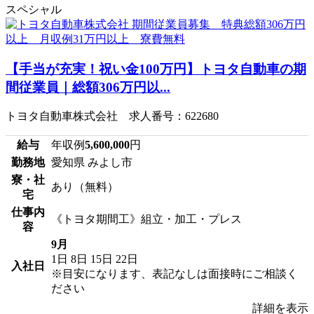
スペシャル
【手当が充実！祝い金100万円】トヨタ自動車の期
間従業員｜総額306万円以...
トヨタ自動車株式会社 求人番号：622680
給与
年収例
5,600,000
円
勤務地
愛知県 みよし市
寮・社
あり（無料）
宅
仕事内
《トヨタ期間工》組立・加工・プレス
容
9月
1日
8日
15日
22日
入社日
※目安になります、表記なしは面接時にご相談く
ださい
詳細を表示