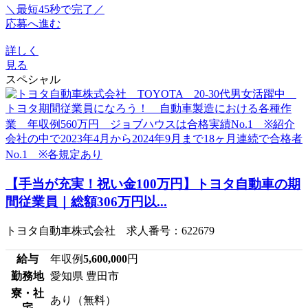
＼最短45秒で完了／
応募へ進む
詳しく
見る
スペシャル
【手当が充実！祝い金100万円】トヨタ自動車の期
間従業員｜総額306万円以...
トヨタ自動車株式会社 求人番号：622679
給与
年収例
5,600,000
円
勤務地
愛知県 豊田市
寮・社
あり（無料）
宅