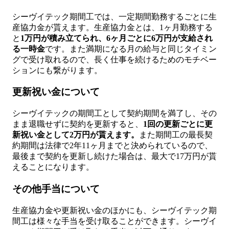
シーヴイテック期間工では、一定期間勤務するごとに生
産協力金が貰えます。生産協力金とは、1ヶ月勤務する
と
1万円が積み立てられ、6ヶ月ごとに6万円が支給され
る一時金
です。また満期になる月の給与と同じタイミン
グで受け取れるので、長く仕事を続けるためのモチベー
ションにも繋がります。
更新祝い金について
シーヴイテックの期間工として契約期間を満了し、その
まま退職せずに契約を更新すると、
1回の更新ごとに更
新祝い金として2万円が貰えます。
また期間工の最長契
約期間は法律で2年11ヶ月までと決められているので、
最後まで契約を更新し続けた場合は、最大で17万円が貰
えることになります。
その他手当について
生産協力金や更新祝い金のほかにも、シーヴイテック期
間工は様々な手当を受け取ることができます。シーヴイ