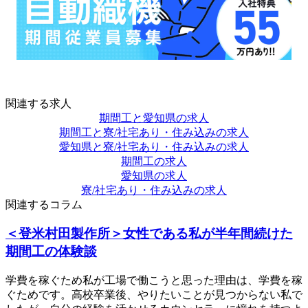
関連する求人
期間工と愛知県の求人
期間工と寮/社宅あり・住み込みの求人
愛知県と寮/社宅あり・住み込みの求人
期間工の求人
愛知県の求人
寮/社宅あり・住み込みの求人
関連するコラム
＜登米村田製作所＞女性である私が半年間続けた
期間工の体験談
学費を稼ぐため私が工場で働こうと思った理由は、学費を稼
ぐためです。高校卒業後、やりたいことが見つからない私で