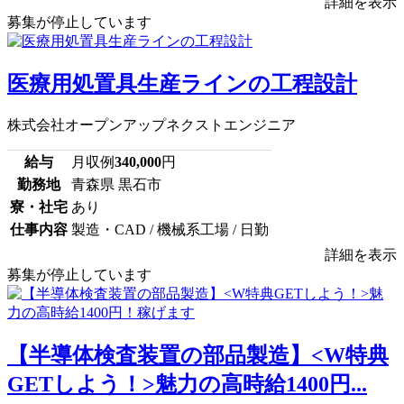
詳細を表示
募集が停止しています
医療用処置具生産ラインの工程設計
株式会社オープンアップネクストエンジニア
給与
月収例
340,000
円
勤務地
青森県 黒石市
寮・社宅
あり
仕事内容
製造・CAD / 機械系工場 / 日勤
詳細を表示
募集が停止しています
【半導体検査装置の部品製造】<W特典
GETしよう！>魅力の高時給1400円...