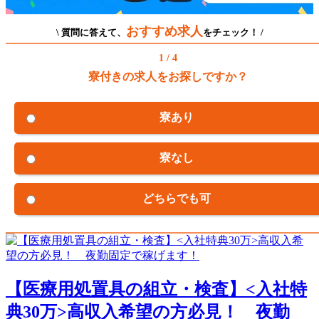
おすすめ求人
\ 質問に答えて、
をチェック！ /
1 / 4
寮付きの求人をお探しですか？
寮あり
寮なし
どちらでも可
【医療用処置具の組立・検査】<入社特
典30万>高収入希望の方必見！ 夜勤