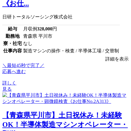
《お仕...
日研トータルソーシング株式会社
給与
月収例
328,000
円
勤務地
青森県 平川市
寮・社宅
なし
仕事内容
製造マシンの操作・検査 / 半導体工場 / 交替制
詳細を表示
＼最短45秒で完了／
応募へ進む
詳しく
見る
【青森県平川市】土日祝休み！未経験
OK！半導体製造マシンオペレーター・