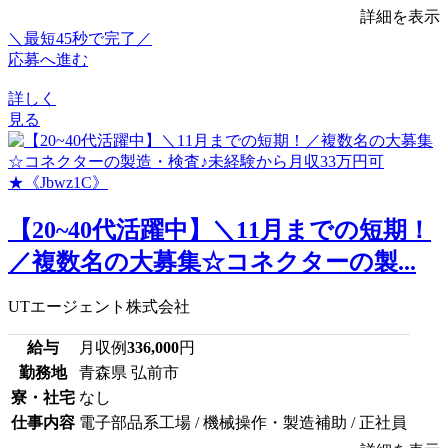
詳細を表示
＼最短45秒で完了／
応募へ進む
詳しく
見る
【20~40代活躍中】＼11月までの短期！
／複数名の大募集☆コネクターの製...
UTエージェント株式会社
給与
月収例
336,000
円
勤務地
青森県 弘前市
寮・社宅
なし
仕事内容
電子部品系工場 / 機械操作・製造補助 / 正社員