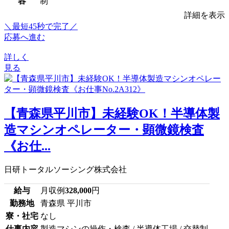
容
制
詳細を表示
＼最短45秒で完了／
応募へ進む
詳しく
見る
【青森県平川市】未経験OK！半導体製
造マシンオペレーター・顕微鏡検査
《お仕...
日研トータルソーシング株式会社
給与
月収例
328,000
円
勤務地
青森県 平川市
寮・社宅
なし
仕事内容
製造マシンの操作・検査 / 半導体工場 / 交替制