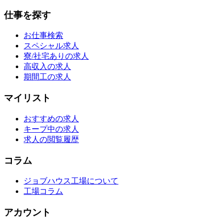
仕事を探す
お仕事検索
スペシャル求人
寮/社宅ありの求人
高収入の求人
期間工の求人
マイリスト
おすすめの求人
キープ中の求人
求人の閲覧履歴
コラム
ジョブハウス工場について
工場コラム
アカウント