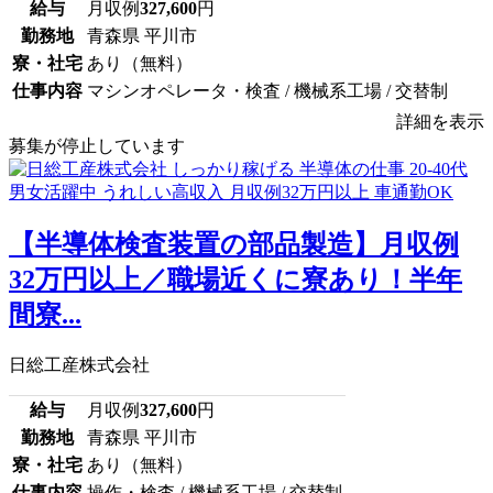
給与
月収例
327,600
円
勤務地
青森県 平川市
寮・社宅
あり（無料）
仕事内容
マシンオペレータ・検査 / 機械系工場 / 交替制
詳細を表示
募集が停止しています
【半導体検査装置の部品製造】月収例
32万円以上／職場近くに寮あり！半年
間寮...
日総工産株式会社
給与
月収例
327,600
円
勤務地
青森県 平川市
寮・社宅
あり（無料）
仕事内容
操作・検査 / 機械系工場 / 交替制