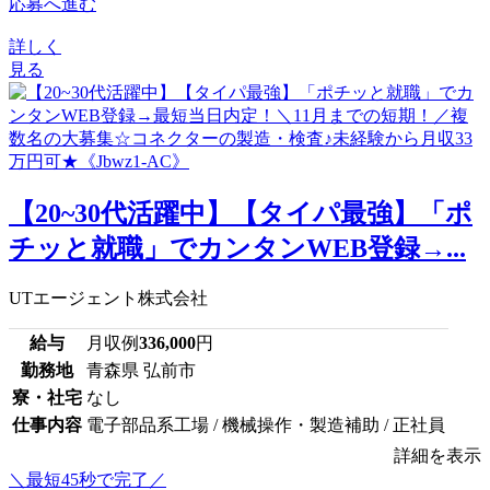
応募へ進む
詳しく
見る
【20~30代活躍中】【タイパ最強】「ポ
チッと就職」でカンタンWEB登録→...
UTエージェント株式会社
給与
月収例
336,000
円
勤務地
青森県 弘前市
寮・社宅
なし
仕事内容
電子部品系工場 / 機械操作・製造補助 / 正社員
詳細を表示
＼最短45秒で完了／