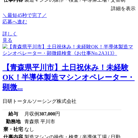
詳細を表示
＼最短45秒で完了／
応募へ進む
詳しく
見る
【青森県平川市】土日祝休み！未経験
OK！半導体製造マシンオペレーター・
顕微...
日研トータルソーシング株式会社
給与
月収例
307,000
円
勤務地
青森県 平川市
寮・社宅
なし
仕事内容
製造マシンの操作・検査 / 半導体工場 / 日勤