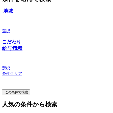
地域
選択
こだわり
給与/職種
選択
条件クリア
この条件で検索
人気の条件から検索