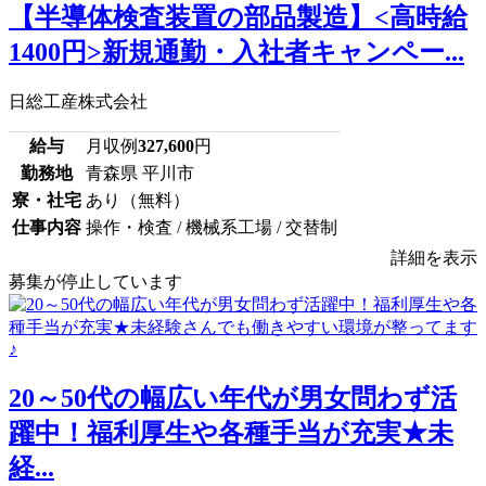
【半導体検査装置の部品製造】<高時給
1400円>新規通勤・入社者キャンペー...
日総工産株式会社
給与
月収例
327,600
円
勤務地
青森県 平川市
寮・社宅
あり（無料）
仕事内容
操作・検査 / 機械系工場 / 交替制
詳細を表示
募集が停止しています
20～50代の幅広い年代が男女問わず活
躍中！福利厚生や各種手当が充実★未
経...