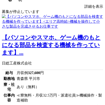
詳細を表示
募集が停止しています
【パソコンやスマホ、ゲーム機のもと
になる部品を検査する機械を作ってい
ます】...
日総工産株式会社
給与
月収例
327,600
円
勤務地
青森県 平川市
寮・社
あり（無料）
宅
仕事内
≪寮無料・月収32.5万円・派遣社員≫機械操作・製
容
造補助