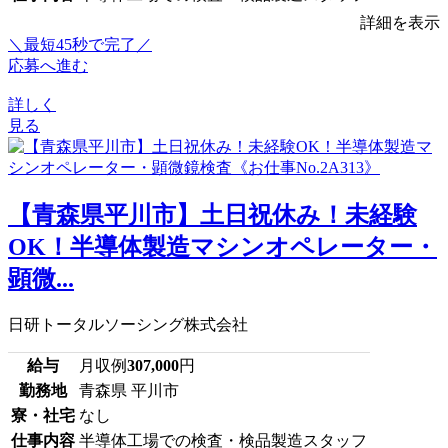
詳細を表示
＼最短45秒で完了／
応募へ進む
詳しく
見る
【青森県平川市】土日祝休み！未経験
OK！半導体製造マシンオペレーター・
顕微...
日研トータルソーシング株式会社
給与
月収例
307,000
円
勤務地
青森県 平川市
寮・社宅
なし
仕事内容
半導体工場での検査・検品製造スタッフ