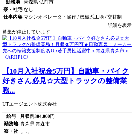
勤務地
青森県 弘前市
寮・社宅
なし
仕事内容
マシンオペレータ・操作 / 機械系工場 / 交替制
詳細を表示
募集が停止しています
【10月入社祝金5万円】自動車・バイク
好きさん必見☆大型トラックの整備業
務...
UTエージェント株式会社
給与
月収例
304,000
円
勤務地
青森県 青森市
寮・社