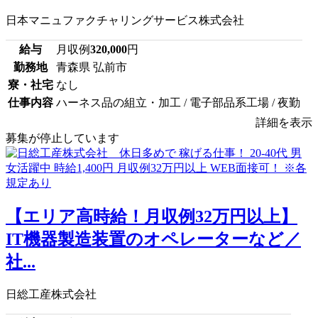
日本マニュファクチャリングサービス株式会社
給与
月収例
320,000
円
勤務地
青森県 弘前市
寮・社宅
なし
仕事内容
ハーネス品の組立・加工 / 電子部品系工場 / 夜勤
詳細を表示
募集が停止しています
【エリア高時給！月収例32万円以上】
IT機器製造装置のオペレーターなど／
社...
日総工産株式会社