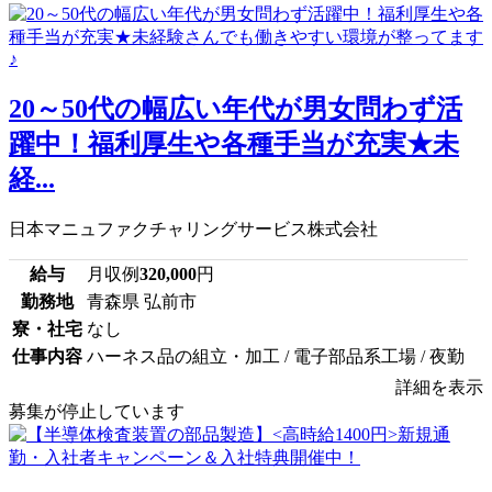
20～50代の幅広い年代が男女問わず活
躍中！福利厚生や各種手当が充実★未
経...
日本マニュファクチャリングサービス株式会社
給与
月収例
320,000
円
勤務地
青森県 弘前市
寮・社宅
なし
仕事内容
ハーネス品の組立・加工 / 電子部品系工場 / 夜勤
詳細を表示
募集が停止しています