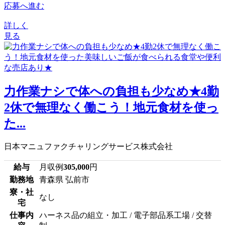
応募へ進む
詳しく
見る
力作業ナシで体への負担も少なめ★4勤
2休で無理なく働こう！地元食材を使っ
た...
日本マニュファクチャリングサービス株式会社
給与
月収例
305,000
円
勤務地
青森県 弘前市
寮・社
なし
宅
仕事内
ハーネス品の組立・加工 / 電子部品系工場 / 交替