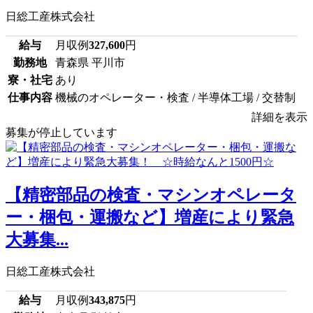
日総工産株式会社
給与
月収例
327,600
円
勤務地
青森県 平川市
寮・社宅
あり
仕事内容
機械のオペレーター・検査 / 半導体工場 / 交替制
詳細を表示
募集が停止しています
【精密部品の検査・マシンオペレータ
ー・梱包・運搬など】増産により緊急
大募集...
日総工産株式会社
給与
月収例
343,875
円