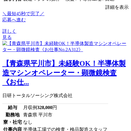
詳細を表示
＼最短45秒で完了／
応募へ進む
詳しく
見る
【青森県平川市】未経験OK！半導体製
造マシンオペレーター・顕微鏡検査
《お仕...
日研トータルソーシング株式会社
給与
月収例
328,000
円
勤務地
青森県 平川市
寮・社宅
なし
仕事内容
半導体工場での検査・検品製造スタッフ