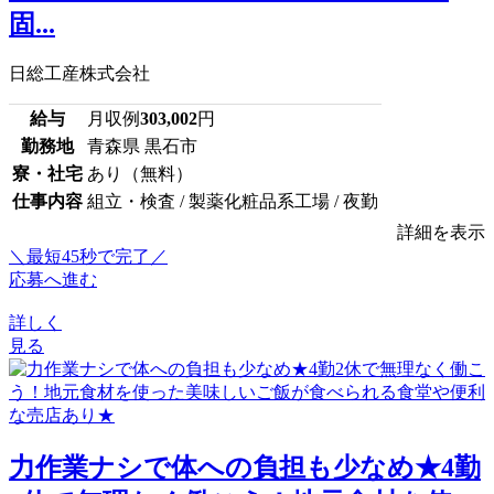
固...
日総工産株式会社
給与
月収例
303,002
円
勤務地
青森県 黒石市
寮・社宅
あり（無料）
仕事内容
組立・検査 / 製薬化粧品系工場 / 夜勤
詳細を表示
＼最短45秒で完了／
応募へ進む
詳しく
見る
力作業ナシで体への負担も少なめ★4勤