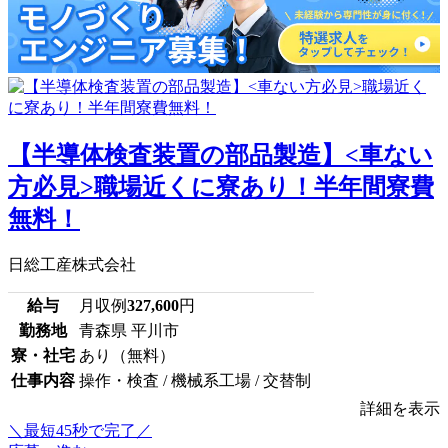
【半導体検査装置の部品製造】<車ない
方必見>職場近くに寮あり！半年間寮費
無料！
日総工産株式会社
給与
月収例
327,600
円
勤務地
青森県 平川市
寮・社宅
あり（無料）
仕事内容
操作・検査 / 機械系工場 / 交替制
詳細を表示
＼最短45秒で完了／