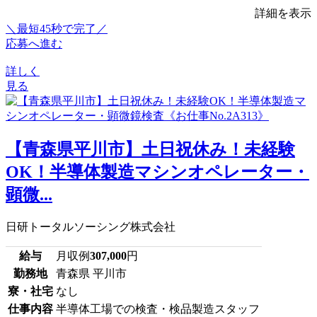
詳細を表示
＼最短45秒で完了／
応募へ進む
詳しく
見る
【青森県平川市】土日祝休み！未経験
OK！半導体製造マシンオペレーター・
顕微...
日研トータルソーシング株式会社
給与
月収例
307,000
円
勤務地
青森県 平川市
寮・社宅
なし
仕事内容
半導体工場での検査・検品製造スタッフ