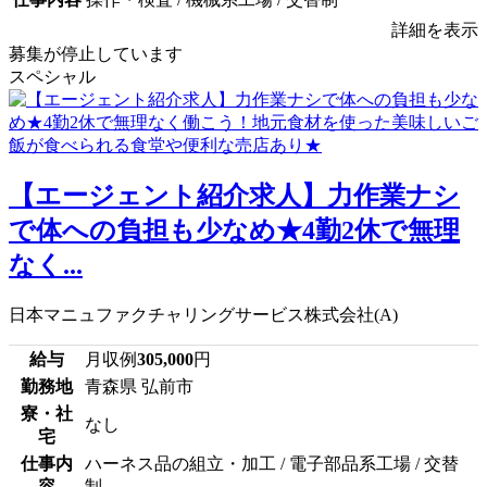
詳細を表示
募集が停止しています
スペシャル
【エージェント紹介求人】力作業ナシ
で体への負担も少なめ★4勤2休で無理
なく...
日本マニュファクチャリングサービス株式会社(A)
給与
月収例
305,000
円
勤務地
青森県 弘前市
寮・社
なし
宅
仕事内
ハーネス品の組立・加工 / 電子部品系工場 / 交替
容
制