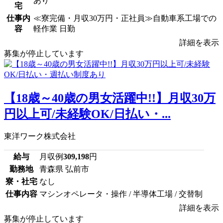
あり
宅
仕事内
≪寮完備・月収30万円・正社員≫自動車系工場での
容
軽作業 日勤
詳細を表示
募集が停止しています
【18歳～40歳の男女活躍中!!】月収30万
円以上可/未経験OK/日払い・...
東洋ワーク株式会社
給与
月収例
309,198
円
勤務地
青森県 弘前市
寮・社宅
なし
仕事内容
マシンオペレータ・操作 / 半導体工場 / 交替制
詳細を表示
募集が停止しています