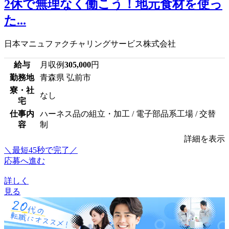
2休で無理なく働こう！地元食材を使っ
た...
日本マニュファクチャリングサービス株式会社
給与
月収例
305,000
円
勤務地
青森県 弘前市
寮・社
なし
宅
仕事内
ハーネス品の組立・加工 / 電子部品系工場 / 交替
容
制
詳細を表示
＼最短45秒で完了／
応募へ進む
詳しく
見る