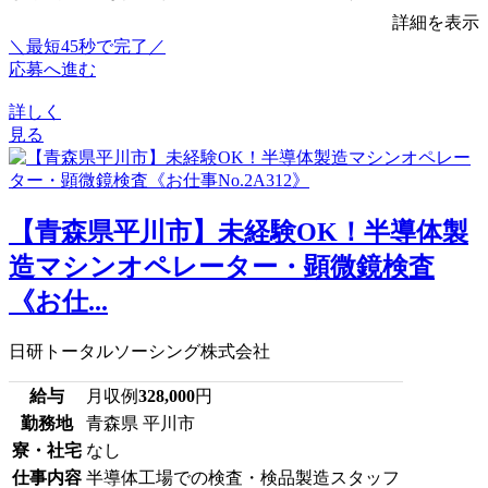
詳細を表示
＼最短45秒で完了／
応募へ進む
詳しく
見る
【青森県平川市】未経験OK！半導体製
造マシンオペレーター・顕微鏡検査
《お仕...
日研トータルソーシング株式会社
給与
月収例
328,000
円
勤務地
青森県 平川市
寮・社宅
なし
仕事内容
半導体工場での検査・検品製造スタッフ