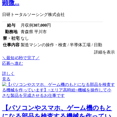
顕微...
日研トータルソーシング株式会社
給与
月収例
307,000
円
勤務地
青森県 平川市
寮・社宅
なし
仕事内容
製造マシンの操作・検査 / 半導体工場 / 日勤
詳細を表示
＼最短45秒で完了／
応募へ進む
詳しく
見る
【パソコンやスマホ、ゲーム機のもと
になる部品を検査する機械を作ってい