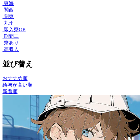
東海
関西
関東
九州
即入寮OK
期間工
寮あり
高収入
並び替え
おすすめ順
給与が高い順
新着順