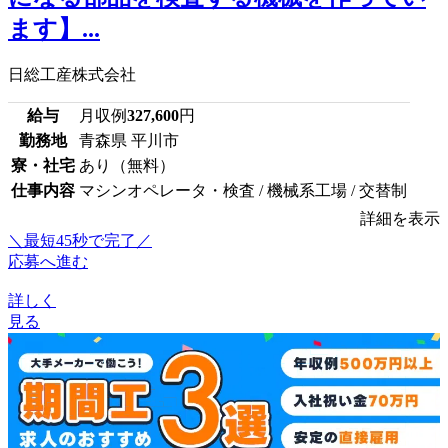
ます】...
日総工産株式会社
給与
月収例
327,600
円
勤務地
青森県 平川市
寮・社宅
あり（無料）
仕事内容
マシンオペレータ・検査 / 機械系工場 / 交替制
詳細を表示
＼最短45秒で完了／
応募へ進む
詳しく
見る