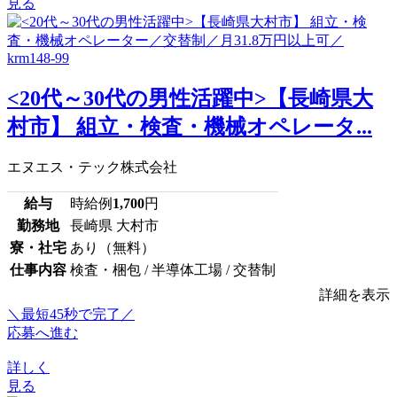
見る
<20代～30代の男性活躍中>【長崎県大
村市】 組立・検査・機械オペレータ...
エヌエス・テック株式会社
給与
時給例
1,700
円
勤務地
長崎県 大村市
寮・社宅
あり（無料）
仕事内容
検査・梱包 / 半導体工場 / 交替制
詳細を表示
＼最短45秒で完了／
応募へ進む
詳しく
見る