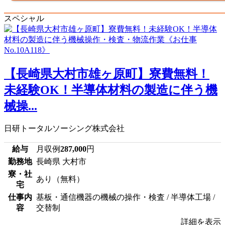
スペシャル
【長崎県大村市雄ヶ原町】寮費無料！
未経験OK！半導体材料の製造に伴う機
械操...
日研トータルソーシング株式会社
給与
月収例
287,000
円
勤務地
長崎県 大村市
寮・社
あり（無料）
宅
仕事内
基板・通信機器の機械の操作・検査 / 半導体工場 /
容
交替制
詳細を表示