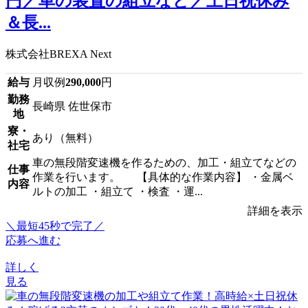
円／車の装置の組立など／土日祝休み
＆長...
株式会社BREXA Next
給与
月収例
290,000
円
勤務
長崎県 佐世保市
地
寮・
あり（無料）
社宅
車の無段階変速機を作るための、加工・組立てなどの
仕事
作業を行います。 【具体的な作業内容】 ・金属ベ
内容
ルトの加工 ・組立て ・検査 ・運...
詳細を表示
＼最短45秒で完了／
応募へ進む
詳しく
見る