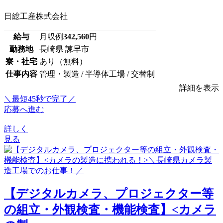
日総工産株式会社
給与
月収例
342,560
円
勤務地
長崎県 諫早市
寮・社宅
あり（無料）
仕事内容
管理・製造 / 半導体工場 / 交替制
詳細を表示
＼最短45秒で完了／
応募へ進む
詳しく
見る
【デジタルカメラ、プロジェクター等
の組立・外観検査・機能検査】<カメラ