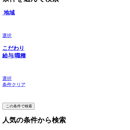
地域
選択
こだわり
給与/職種
選択
条件クリア
この条件で検索
人気の条件から検索