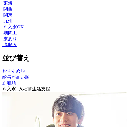
東海
関西
関東
九州
即入寮OK
期間工
寮あり
高収入
並び替え
おすすめ順
給与が高い順
新着順
即入寮+入社前生活支援