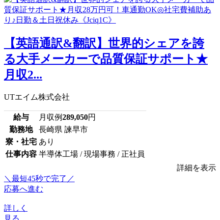
【英語通訳&翻訳】世界的シェアを誇
る大手メーカーで品質保証サポート★
月収2...
UTエイム株式会社
給与
月収例
289,050
円
勤務地
長崎県 諫早市
寮・社宅
あり
仕事内容
半導体工場 / 現場事務 / 正社員
詳細を表示
＼最短45秒で完了／
応募へ進む
詳しく
見る