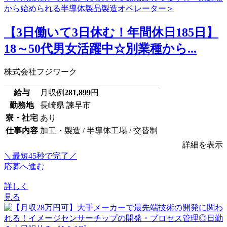
【3日働いて3日休む！年間休日185日】
18～50代男女活躍中☆別業種から...
株式会社フジワーク
給与
月収例
281,899
円
勤務地
長崎県 諫早市
寮・社宅
あり
仕事内容
加工・製造 / 半導体工場 / 交替制
詳細を表示
＼最短45秒で完了／
応募へ進む
詳しく
見る