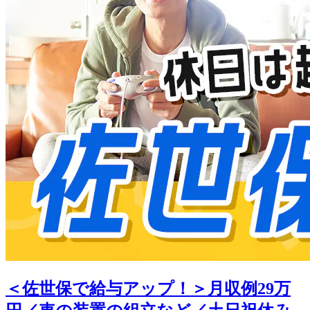
＜佐世保で給与アップ！＞月収例29万