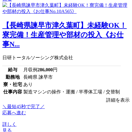
【長崎県諫早市津久葉町】未経験OK！
寮完備！生産管理や部材の投入《お仕
事N...
日研トータルソーシング株式会社
給与
月収例
286,000
円
勤務地
長崎県 諫早市
寮・社宅
あり
仕事内容
製造マシンの操作・運搬 / 半導体工場 / 交替制
詳細を表示
＼最短45秒で完了／
応募へ進む
詳しく
見る