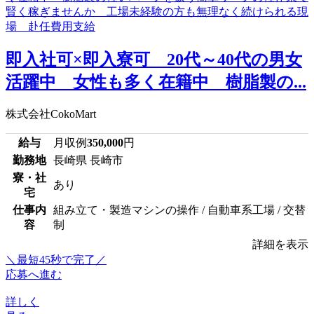
即入社可×即入寮可 20代～40代の男女
活躍中 女性も多く在籍中 樹脂製の...
株式会社CokoMart
給与
月収例
350,000
円
勤務地
長崎県 長崎市
寮・社
あり
宅
仕事内
組み立て・製造マシンの操作 / 自動車系工場 / 交替
容
制
詳細を表示
＼最短45秒で完了／
応募へ進む
詳しく