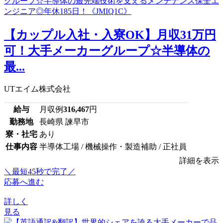
【カップル入社・入寮OK】月収31万円
可！大手メーカーグループ☆半導体の
最...
UTエイム株式会社
給与
月収例
316,467
円
勤務地
長崎県 諫早市
寮・社宅
あり
仕事内容
半導体工場 / 機械操作・製造補助 / 正社員
詳細を表示
＼最短45秒で完了／
応募へ進む
詳しく
見る