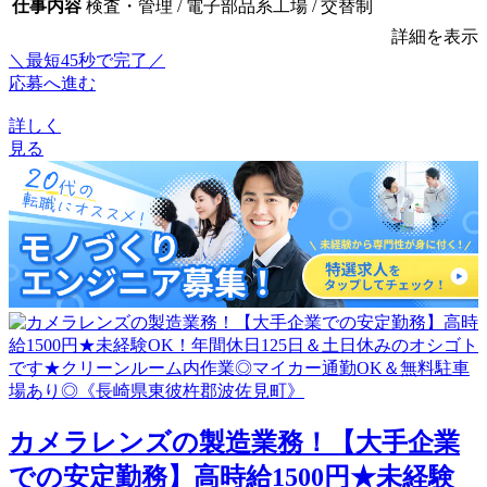
仕事内容
検査・管理 / 電子部品系工場 / 交替制
詳細を表示
＼最短45秒で完了／
応募へ進む
詳しく
見る
カメラレンズの製造業務！【大手企業
での安定勤務】高時給1500円★未経験