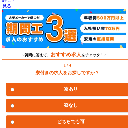
見る
おすすめ求人
\ 質問に答えて、
をチェック！ /
1 / 4
寮付きの求人をお探しですか？
寮あり
寮なし
どちらでも可