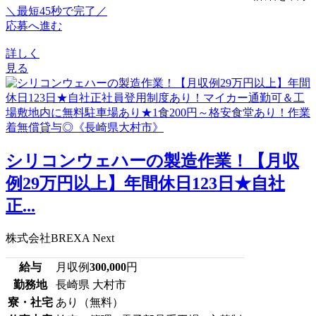
＼最短45秒で完了／
応募へ進む
詳しく
見る
シリコンウェハーの製造作業！【月収
例29万円以上】年間休日123日★自社
正...
株式会社BREXA Next
給与
月収例
300,000
円
勤務地
長崎県 大村市
寮・社宅
あり（無料）