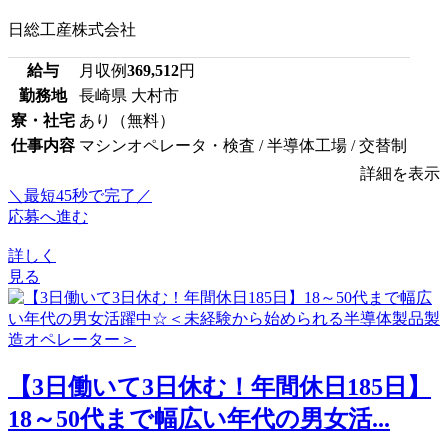
日総工産株式会社
給与
月収例
369,512
円
勤務地
長崎県 大村市
寮・社宅
あり（無料）
仕事内容
マシンオペレータ・検査 / 半導体工場 / 交替制
詳細を表示
＼最短45秒で完了／
応募へ進む
詳しく
見る
【3日働いて3日休む！年間休日185日】
18～50代まで幅広い年代の男女活...