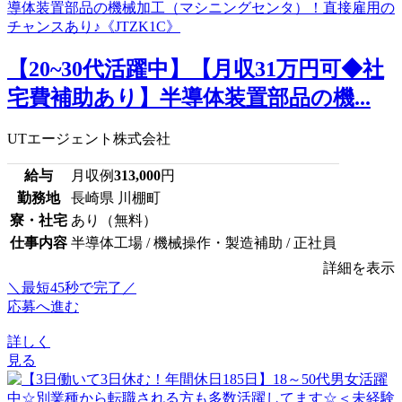
【20~30代活躍中】【月収31万円可◆社
宅費補助あり】半導体装置部品の機...
UTエージェント株式会社
給与
月収例
313,000
円
勤務地
長崎県 川棚町
寮・社宅
あり（無料）
仕事内容
半導体工場 / 機械操作・製造補助 / 正社員
詳細を表示
＼最短45秒で完了／
応募へ進む
詳しく
見る