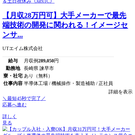
【月収28万円可】大手メーカーで最先
端技術の開発に関われる！イメージセ
ンサ...
UTエイム株式会社
給与
月収例
289,050
円
勤務地
長崎県 諫早市
寮・社宅
あり（無料）
仕事内容
半導体工場 / 機械操作・製造補助 / 正社員
詳細を表示
＼最短45秒で完了／
応募へ進む
詳しく
見る