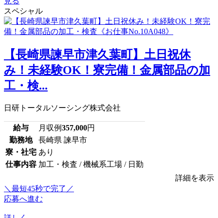
見る
スペシャル
【長崎県諫早市津久葉町】土日祝休
み！未経験OK！寮完備！金属部品の加
工・検...
日研トータルソーシング株式会社
給与
月収例
357,000
円
勤務地
長崎県 諫早市
寮・社宅
あり
仕事内容
加工・検査 / 機械系工場 / 日勤
詳細を表示
＼最短45秒で完了／
応募へ進む
詳しく