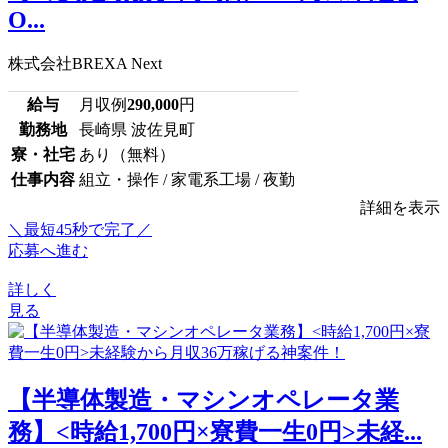
O...
株式会社BREXA Next
給与
月収例
290,000
円
勤務地
長崎県 波佐見町
寮・社宅
あり（無料）
仕事内容
組立・操作 / 家電系工場 / 夜勤
詳細を表示
＼最短45秒で完了／
応募へ進む
詳しく
見る
【半導体製造・マシンオペレータ業
務】<時給1,700円×寮費一生0円>未経...