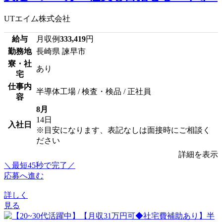
UTエイム株式会社
給与
月収例
333,419
円
勤務地
長崎県 諫早市
寮・社
あり
宅
仕事内
半導体工場 / 検査・検品 / 正社員
容
8月
14日
入社日
※目安になります、表記なしは面接時にご相談く
ださい
詳細を表示
＼最短45秒で完了／
応募へ進む
詳しく
見る