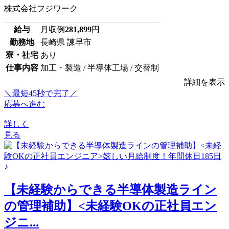
株式会社フジワーク
給与
月収例
281,899
円
勤務地
長崎県 諫早市
寮・社宅
あり
仕事内容
加工・製造 / 半導体工場 / 交替制
詳細を表示
＼最短45秒で完了／
応募へ進む
詳しく
見る
【未経験からできる半導体製造ライン
の管理補助】<未経験OKの正社員エン
ジニ...