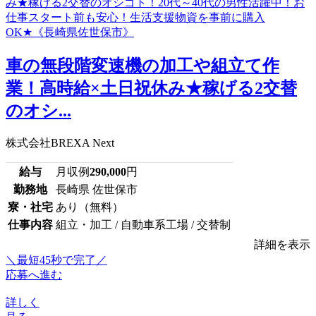
車の無段階変速機の加工や組立て作
業！高時給×土日祝休み★稼げる2交替
のオシ...
株式会社BREXA Next
給与
月収例
290,000
円
勤務地
長崎県 佐世保市
寮・社宅
あり（無料）
仕事内容
組立・加工 / 自動車系工場 / 交替制
詳細を表示
＼最短45秒で完了／
応募へ進む
詳しく