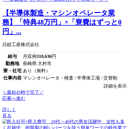
【半導体製造・マシンオペレータ業
務】「特典48万円」×「寮費はずっと0
円」...
日総工産株式会社
給与
月収例
310,636
円
勤務地
長崎県 大村市
寮・社宅
あり（無料）
仕事内容
マシンオペレータ・検査 / 半導体工場 / 交替制
詳細を表示
＼最短45秒で完了／
応募へ進む
詳しく
見る