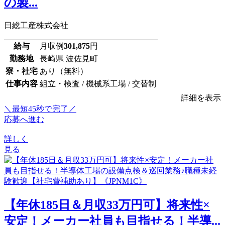
の製...
日総工産株式会社
給与
月収例
301,875
円
勤務地
長崎県 波佐見町
寮・社宅
あり（無料）
仕事内容
組立・検査 / 機械系工場 / 交替制
詳細を表示
＼最短45秒で完了／
応募へ進む
詳しく
見る
【年休185日＆月収33万円可】将来性×
安定！メーカー社員も目指せる！半導...