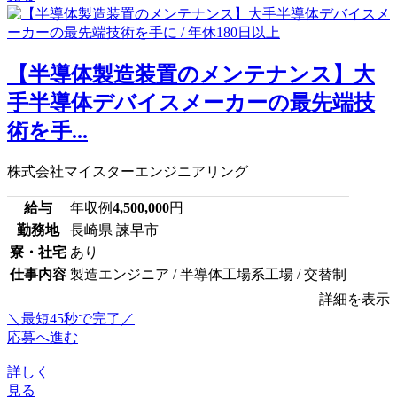
【半導体製造装置のメンテナンス】大
手半導体デバイスメーカーの最先端技
術を手...
株式会社マイスターエンジニアリング
給与
年収例
4,500,000
円
勤務地
長崎県 諫早市
寮・社宅
あり
仕事内容
製造エンジニア / 半導体工場系工場 / 交替制
詳細を表示
＼最短45秒で完了／
応募へ進む
詳しく
見る