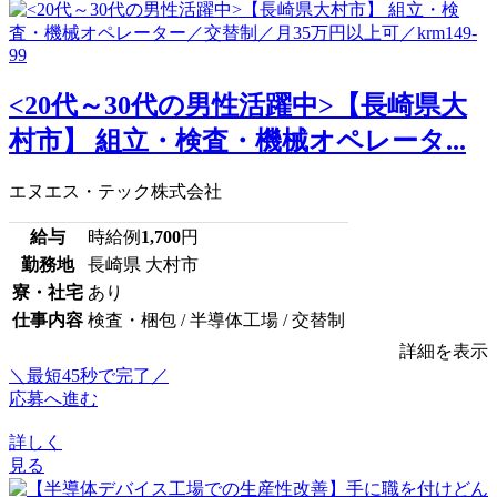
<20代～30代の男性活躍中>【長崎県大
村市】 組立・検査・機械オペレータ...
エヌエス・テック株式会社
給与
時給例
1,700
円
勤務地
長崎県 大村市
寮・社宅
あり
仕事内容
検査・梱包 / 半導体工場 / 交替制
詳細を表示
＼最短45秒で完了／
応募へ進む
詳しく
見る