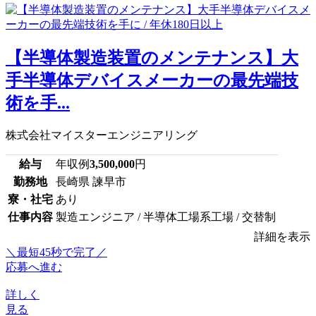
【半導体製造装置のメンテナンス】大
手半導体デバイスメーカーの最先端技
術を手...
株式会社マイスターエンジニアリング
給与
年収例
3,500,000
円
勤務地
長崎県 諫早市
寮・社宅
あり
仕事内容
製造エンジニア / 半導体工場系工場 / 交替制
詳細を表示
＼最短45秒で完了／
応募へ進む
詳しく
見る