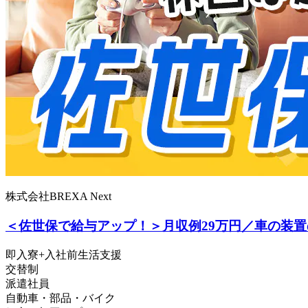
株式会社BREXA Next
＜佐世保で給与アップ！＞月収例29万円／車の装
即入寮+入社前生活支援
交替制
派遣社員
自動車・部品・バイク