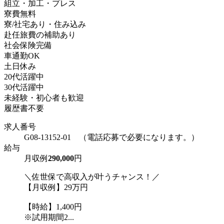
組立・加工・プレス
寮費無料
寮/社宅あり・住み込み
赴任旅費の補助あり
社会保険完備
車通勤OK
土日休み
20代活躍中
30代活躍中
未経験・初心者も歓迎
履歴書不要
求人番号
G08-13152-01 （電話応募で必要になります。）
給与
月収例
290,000
円
＼佐世保で高収入が叶うチャンス！／
【月収例】29万円
【時給】1,400円
※試用期間2...