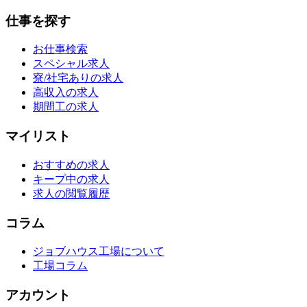
仕事を探す
お仕事検索
スペシャル求人
寮/社宅ありの求人
高収入の求人
期間工の求人
マイリスト
おすすめの求人
キープ中の求人
求人の閲覧履歴
コラム
ジョブハウス工場について
工場コラム
アカウント