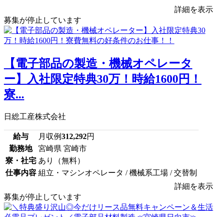
詳細を表示
募集が停止しています
【電子部品の製造・機械オペレータ
ー】入社限定特典30万！時給1600円！
寮...
日総工産株式会社
給与
月収例
312,292
円
勤務地
宮崎県 宮崎市
寮・社宅
あり（無料）
仕事内容
組立・マシンオペレータ / 機械系工場 / 交替制
詳細を表示
募集が停止しています