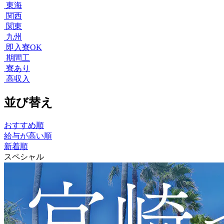
東海
関西
関東
九州
即入寮OK
期間工
寮あり
高収入
並び替え
おすすめ順
給与が高い順
新着順
スペシャル