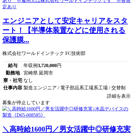
エンジニアとして安定キャリアをスタ
ート！【半導体装置などに使用される
保護膜...
株式会社ワールドインテック FC技術部
給与
年収例
3,720,000
円
勤務地
宮崎県 延岡市
寮・社宅
なし
仕事内容
製造エンジニア / 電子部品系工場系工場 / 交替制
詳細を表示
募集が停止しています
＼高時給1600円／男女活躍中◎研修充実