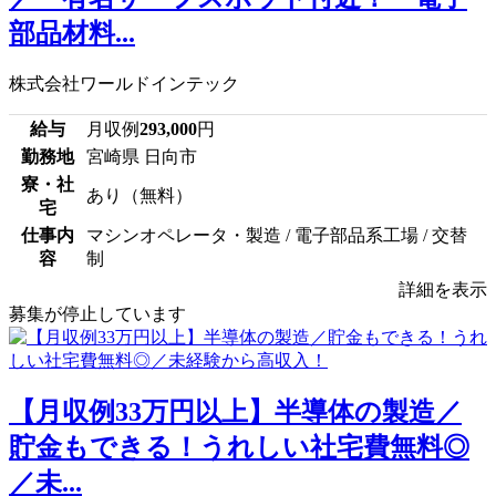
部品材料...
株式会社ワールドインテック
給与
月収例
293,000
円
勤務地
宮崎県 日向市
寮・社
あり（無料）
宅
仕事内
マシンオペレータ・製造 / 電子部品系工場 / 交替
容
制
詳細を表示
募集が停止しています
【月収例33万円以上】半導体の製造／
貯金もできる！うれしい社宅費無料◎
／未...