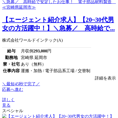
【エージェント紹介求人】【20~30代男
女の方活躍中！】＼急募／ 高時給で...
株式会社ワールドインテック(A)
給与
月収例
293,000
円
勤務地
宮崎県 延岡市
寮・社宅
あり（無料）
仕事内容
運搬・加熱 / 電子部品系工場 / 交替制
詳細を表示
＼最短45秒で完了／
応募へ進む
詳しく
見る
スペシャル