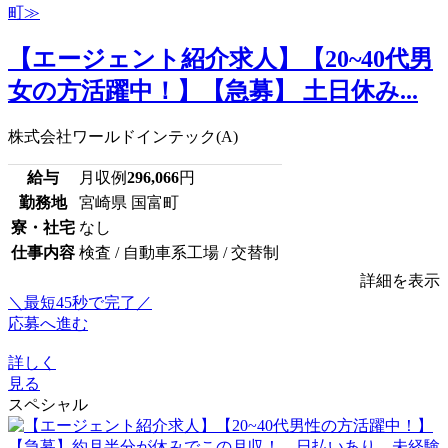
【エージェント紹介求人】【20~40代男
女の方活躍中！】【急募】 土日休み...
株式会社ワールドインテック(A)
給与
月収例
296,066
円
勤務地
宮崎県 国富町
寮・社宅
なし
仕事内容
検査 / 自動車系工場 / 交替制
詳細を表示
＼最短45秒で完了／
応募へ進む
詳しく
見る
スペシャル