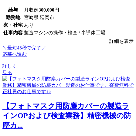
給与
月収例
300,000
円
勤務地
宮崎県 延岡市
寮・社宅
あり
仕事内容
製造マシンの操作・検査 / 半導体工場
詳細を表示
＼最短45秒で完了／
応募へ進む
詳しく
見る
【フォトマスク用防塵カバーの製造ラ
インOPおよび検査業務】精密機械の防
塵カ...