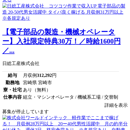
【電子部品の製造・機械オペレータ
ー】入社限定特典30万！／時給1600円
／...
日総工産株式会社
給与
月収例
312,292
円
勤務地
宮崎県 宮崎市
寮・社宅
あり（無料）
仕事内容
組立・マシンオペレータ / 機械系工場 / 交替制
詳細を表示
募集が停止しています