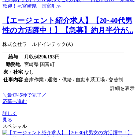
【エージェント紹介求人】【20~40代男
性の方活躍中！】【急募】約月半分が...
株式会社ワールドインテック(A)
給与
月収例
296,153
円
勤務地
宮崎県 国富町
寮・社宅
なし
仕事内容
倉庫作業 / 運搬・供給 / 自動車系工場 / 交替制
詳細を表示
＼最短45秒で完了／
応募へ進む
詳しく
見る
スペシャル