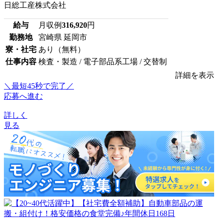
日総工産株式会社
給与
月収例
316,920
円
勤務地
宮崎県 延岡市
寮・社宅
あり（無料）
仕事内容
検査・製造 / 電子部品系工場 / 交替制
詳細を表示
＼最短45秒で完了／
応募へ進む
詳しく
見る