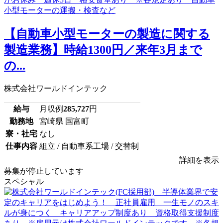
【自動車小型モーターの製造に関する
製造業務】時給1300円／来年3月まで
の...
株式会社ワールドインテック
給与
月収例
285,727
円
勤務地
宮崎県 国富町
寮・社宅
なし
仕事内容
組立 / 自動車系工場 / 交替制
詳細を表示
募集が停止しています
スペシャル