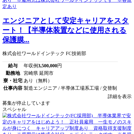
エンジニアとして安定キャリアをスタ
ート！【半導体装置などに使用される
保護膜...
株式会社ワールドインテック FC技術部
給与
年収例
3,500,000
円
勤務地
宮崎県 延岡市
寮・社宅
あり（無料）
仕事内容
製造エンジニア / 半導体工場系工場 / 交替制
詳細を表示
募集が停止しています
スペシャル