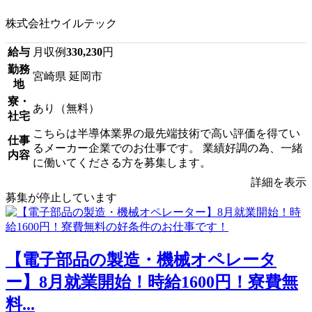
株式会社ウイルテック
給与
月収例
330,230
円
勤務
宮崎県 延岡市
地
寮・
あり（無料）
社宅
こちらは半導体業界の最先端技術で高い評価を得てい
仕事
るメーカー企業でのお仕事です。 業績好調の為、一緒
内容
に働いてくださる方を募集します。
詳細を表示
募集が停止しています
【電子部品の製造・機械オペレータ
ー】8月就業開始！時給1600円！寮費無
料...