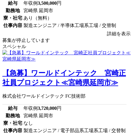
給与
年収例
3,500,000
円
勤務地
宮崎県 延岡市
寮・社宅
あり（無料）
仕事内容
製造エンジニア / 半導体工場系工場 / 交替制
詳細を表示
募集が停止しています
スペシャル
【急募】ワールドインテック 宮崎正
社員プロジェクト≪宮崎県延岡市≫
株式会社ワールドインテック FC技術部
給与
年収例
3,720,000
円
勤務地
宮崎県 延岡市
寮・社宅
なし
仕事内容
製造エンジニア / 電子部品系工場系工場 / 交替制