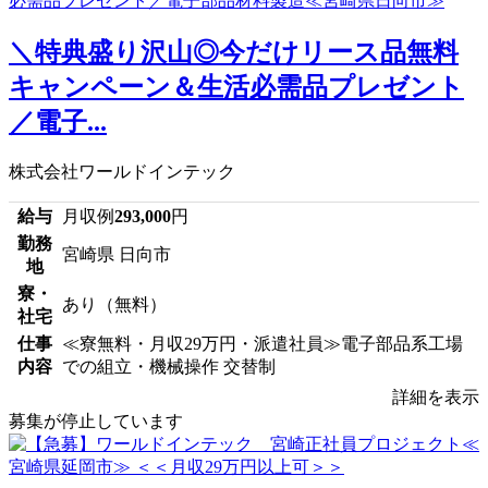
＼特典盛り沢山◎今だけリース品無料
キャンペーン＆生活必需品プレゼント
／電子...
株式会社ワールドインテック
給与
月収例
293,000
円
勤務
宮崎県 日向市
地
寮・
あり（無料）
社宅
仕事
≪寮無料・月収29万円・派遣社員≫電子部品系工場
内容
での組立・機械操作 交替制
詳細を表示
募集が停止しています