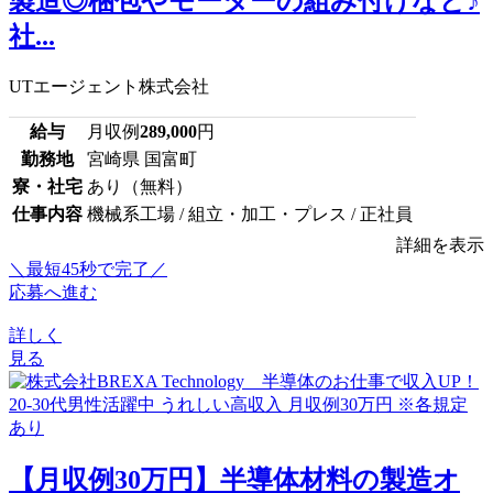
製造◎梱包やモーターの組み付けなど♪
社...
UTエージェント株式会社
給与
月収例
289,000
円
勤務地
宮崎県 国富町
寮・社宅
あり（無料）
仕事内容
機械系工場 / 組立・加工・プレス / 正社員
詳細を表示
＼最短45秒で完了／
応募へ進む
詳しく
見る
【月収例30万円】半導体材料の製造オ