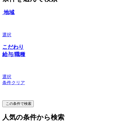
地域
選択
こだわり
給与/職種
選択
条件クリア
この条件で検索
人気の条件から検索