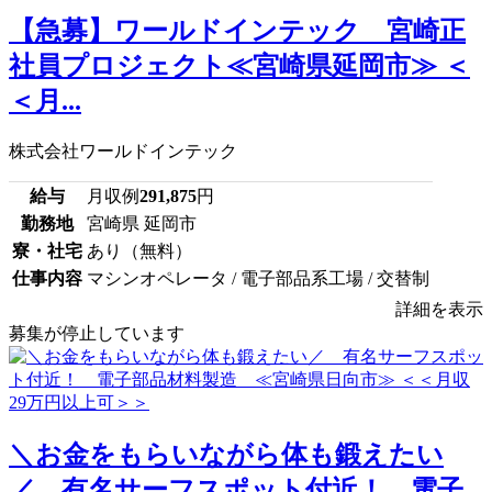
【急募】ワールドインテック 宮崎正
社員プロジェクト≪宮崎県延岡市≫ ＜
＜月...
株式会社ワールドインテック
給与
月収例
291,875
円
勤務地
宮崎県 延岡市
寮・社宅
あり（無料）
仕事内容
マシンオペレータ / 電子部品系工場 / 交替制
詳細を表示
募集が停止しています
＼お金をもらいながら体も鍛えたい
／ 有名サーフスポット付近！ 電子