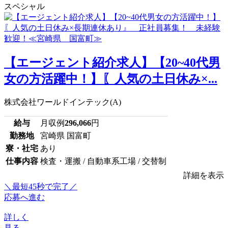
スペシャル
【エージェント紹介求人】【20~40代男
女の方活躍中！】〖人気の土日休み×...
株式会社ワールドインテック(A)
給与
月収例
296,066
円
勤務地
宮崎県 国富町
寮・社宅
あり
仕事内容
検査・運搬 / 自動車系工場 / 交替制
詳細を表示
＼最短45秒で完了／
応募へ進む
詳しく
見る