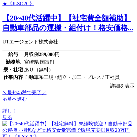
【20~40代活躍中】【社宅費全額補助】
自動車部品の運搬・組付け！格安価格...
UTエージェント株式会社
給与
月収例
289,000
円
勤務地
宮崎県 国富町
寮・社宅
あり（無料）
仕事内容
自動車系工場 / 組立・加工・プレス / 正社員
詳細を表示
＼最短45秒で完了／
応募へ進む
詳しく
見る