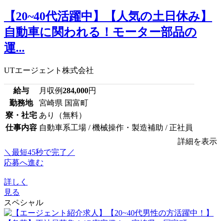
【20~40代活躍中】【人気の土日休み】
自動車に関われる！モーター部品の
運...
UTエージェント株式会社
給与
月収例
284,000
円
勤務地
宮崎県 国富町
寮・社宅
あり（無料）
仕事内容
自動車系工場 / 機械操作・製造補助 / 正社員
詳細を表示
＼最短45秒で完了／
応募へ進む
詳しく
見る
スペシャル