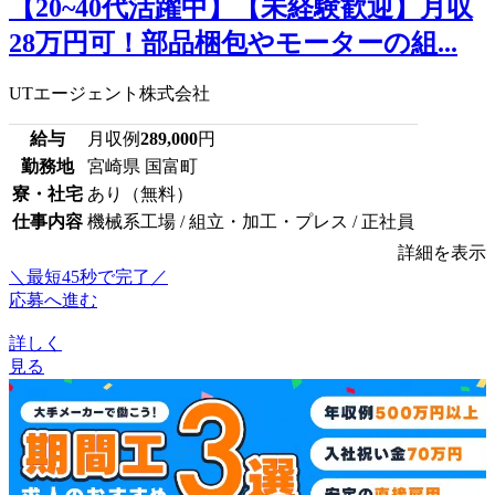
【20~40代活躍中】【未経験歓迎】月収
28万円可！部品梱包やモーターの組...
UTエージェント株式会社
給与
月収例
289,000
円
勤務地
宮崎県 国富町
寮・社宅
あり（無料）
仕事内容
機械系工場 / 組立・加工・プレス / 正社員
詳細を表示
＼最短45秒で完了／
応募へ進む
詳しく
見る