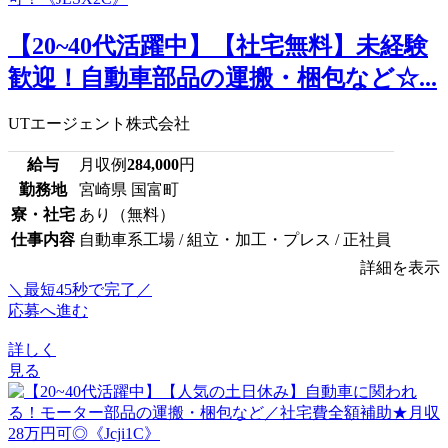
【20~40代活躍中】【社宅無料】未経験
歓迎！自動車部品の運搬・梱包など☆...
UTエージェント株式会社
給与
月収例
284,000
円
勤務地
宮崎県 国富町
寮・社宅
あり（無料）
仕事内容
自動車系工場 / 組立・加工・プレス / 正社員
詳細を表示
＼最短45秒で完了／
応募へ進む
詳しく
見る