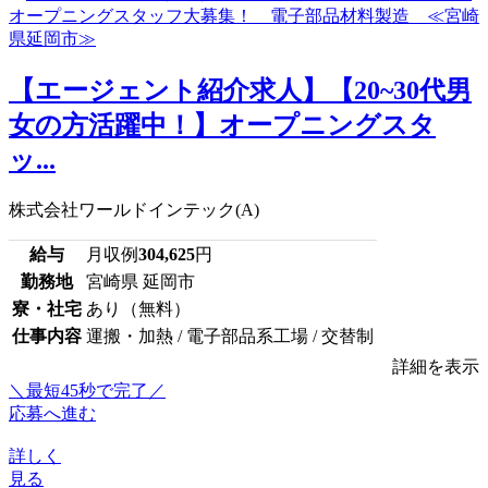
【エージェント紹介求人】【20~30代男
女の方活躍中！】オープニングスタ
ッ...
株式会社ワールドインテック(A)
給与
月収例
304,625
円
勤務地
宮崎県 延岡市
寮・社宅
あり（無料）
仕事内容
運搬・加熱 / 電子部品系工場 / 交替制
詳細を表示
＼最短45秒で完了／
応募へ進む
詳しく
見る