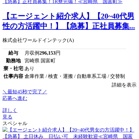
【エージェント紹介求人】【20~40代男
性の方活躍中！】【急募】正社員募集...
株式会社ワールドインテック(A)
給与
月収例
296,153
円
勤務地
宮崎県 国富町
寮・社宅
あり
仕事内容
倉庫作業 / 検査・運搬 / 自動車系工場 / 交替制
詳細を表示
＼最短45秒で完了／
応募へ進む
詳しく
見る
スペシャル