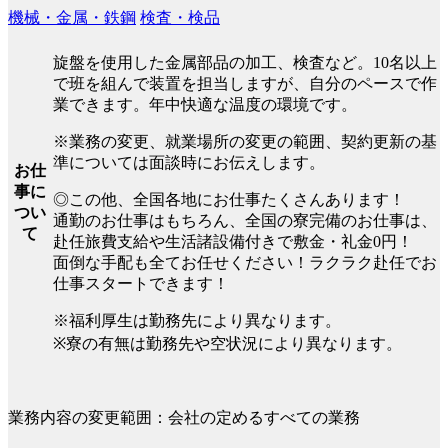
機械・金属・鉄鋼
検査・検品
旋盤を使用した金属部品の加工、検査など。10名以上
で班を組んで装置を担当しますが、自分のペースで作
業できます。年中快適な温度の環境です。
※業務の変更、就業場所の変更の範囲、契約更新の基
準については面談時にお伝えします。
お仕
事に
◎この他、全国各地にお仕事たくさんあります！
つい
通勤のお仕事はもちろん、全国の寮完備のお仕事は、
て
赴任旅費支給や生活諸設備付きで敷金・礼金0円！
面倒な手配も全てお任せください！ラクラク赴任でお
仕事スタートできます！
※福利厚生は勤務先により異なります。
※寮の有無は勤務先や空状況により異なります。
業務内容の変更範囲：会社の定めるすべての業務