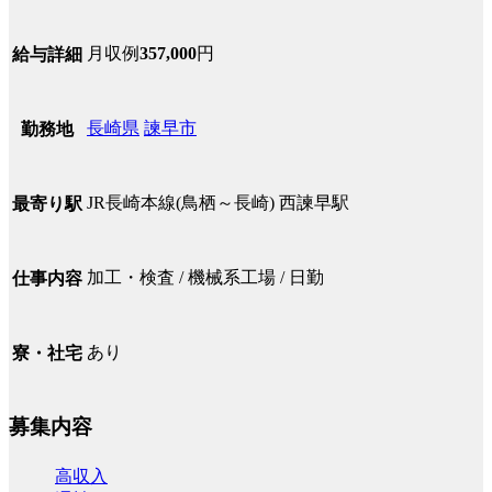
月収例
357,000
円
給与詳細
長崎県
諫早市
勤務地
JR長崎本線(鳥栖～長崎) 西諫早駅
最寄り駅
加工・検査 / 機械系工場 / 日勤
仕事内容
あり
寮・社宅
募集内容
高収入