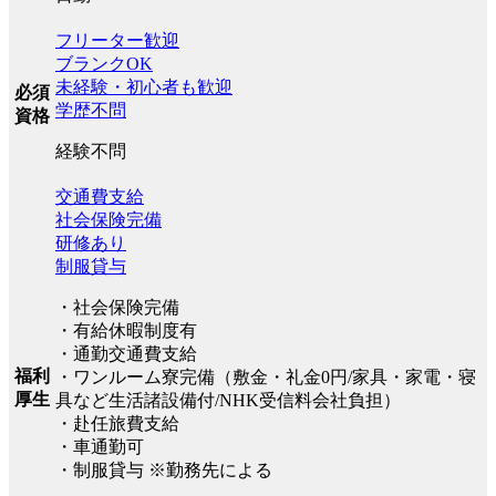
フリーター歓迎
ブランクOK
未経験・初心者も歓迎
必須
学歴不問
資格
経験不問
交通費支給
社会保険完備
研修あり
制服貸与
・社会保険完備
・有給休暇制度有
・通勤交通費支給
福利
・ワンルーム寮完備（敷金・礼金0円/家具・家電・寝
厚生
具など生活諸設備付/NHK受信料会社負担）
・赴任旅費支給
・車通勤可
・制服貸与 ※勤務先による