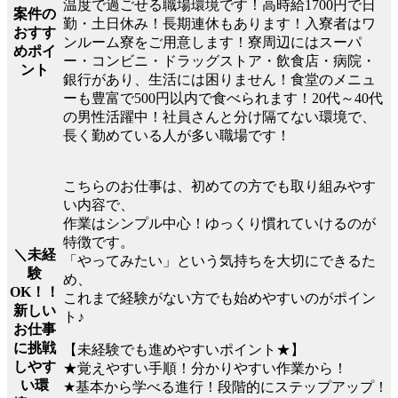
温度で過ごせる職場環境です！高時給1700円で日
案件の
勤・土日休み！長期連休もあります！入寮者はワ
おすす
ンルーム寮をご用意します！寮周辺にはスーパ
めポイ
ー・コンビニ・ドラッグストア・飲食店・病院・
ント
銀行があり、生活には困りません！食堂のメニュ
ーも豊富で500円以内で食べられます！20代～40代
の男性活躍中！社員さんと分け隔てない環境で、
長く勤めている人が多い職場です！
こちらのお仕事は、初めての方でも取り組みやす
い内容で、
作業はシンプル中心！ゆっくり慣れていけるのが
特徴です。
＼未経
「やってみたい」という気持ちを大切にできるた
験
め、
OK！！
これまで経験がない方でも始めやすいのがポイン
新しい
ト♪
お仕事
に挑戦
【未経験でも進めやすいポイント★】
しやす
★覚えやすい手順！分かりやすい作業から！
い環
★基本から学べる進行！段階的にステップアップ！