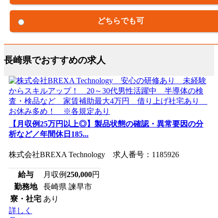
どちらでも可
長崎県でおすすめの求人
【月収例25万円以上◎】製品状態の確認・異常要因の分
析など／年間休日185...
株式会社BREXA Technology 求人番号：1185926
給与
月収例
250,000
円
勤務地
長崎県 諫早市
寮・社宅
あり
詳しく