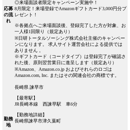
◎来場面談者限定キャンペーン実施中！
8月限定！来場登録でAmazonギフトカード3,000円分プ
応募
レゼント！
の流
れ
※各拠点へご来場面談後、登録完了した方が対象、お
一人様1回限り（規定あり）
※日研トータルソーシング株式会社主催のキャンペー
ンになります。 求人サイト運営会社による提供では
ありません 。
※ギフトカード（コードタイプ）は登録完了が確認さ
れた後、原則翌営業日に進呈します（規定あり）
※Amazon、Amazon.co.jp およびそれらのロゴは
Amazon.com, Inc. またはその関連会社の商標です。
長崎県 諫早市
【最寄駅】
JR長崎本線 西諫早駅 車6分
【勤務地詳細】
勤務
長崎県諫早市津久葉町
地