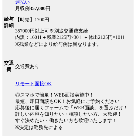
週払い
月収例
357,000
円
給与
【時給】1700円
詳細
357000円以上可※別途交通費支給
内訳：160Ｈ＋残業2125円×30Ｈ＋休出2125円×10Ｈ
※残業などにより給与例は異なります。
交通
交通費あり
費
リモート面接OK
◎スマホで簡単！WEB面談実施中！
最短、即日面談もOK！お気軽にご予約ください！
応募後に届くフォームで「WEB面談」を選ぶだけ！
詳しい内容を知りたい・相談したい方、大歓迎！
すぐ決めたい・働きたい方も歓迎いたします！
※決定は勤務先による