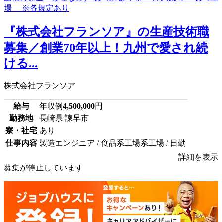
『株式会社フランソア』の生産技術職
募集／創業70年以上！九州で愛され続
ける...
株式会社フランソア
給与
年収例
4,500,000
円
勤務地
長崎県 諫早市
寮・社宅
あり
仕事内容
製造エンジニア / 食品系工場系工場 / 日勤
詳細を表示
募集が停止しています