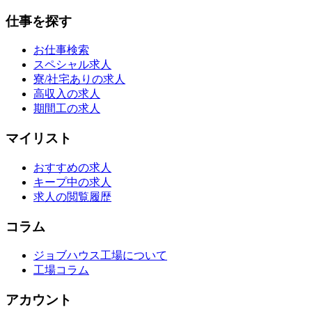
仕事を探す
お仕事検索
スペシャル求人
寮/社宅ありの求人
高収入の求人
期間工の求人
マイリスト
おすすめの求人
キープ中の求人
求人の閲覧履歴
コラム
ジョブハウス工場について
工場コラム
アカウント