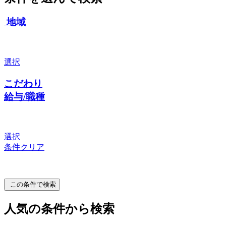
地域
選択
こだわり
給与/職種
選択
条件クリア
この条件で検索
人気の条件から検索