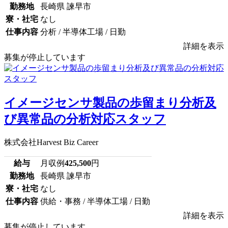
勤務地
長崎県 諫早市
寮・社宅
なし
仕事内容
分析 / 半導体工場 / 日勤
詳細を表示
募集が停止しています
イメージセンサ製品の歩留まり分析及
び異常品の分析対応スタッフ
株式会社Harvest Biz Career
給与
月収例
425,500
円
勤務地
長崎県 諫早市
寮・社宅
なし
仕事内容
供給・事務 / 半導体工場 / 日勤
詳細を表示
募集が停止しています