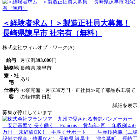
＜経験者求ム！＞製造正社員大募集！
長崎県諫早市 社宅有（無料）
株式会社ウィルオブ・ワーク(A)
給与
月収例
393,000
円
勤務地
長崎県 諫早市
寮・社
あり
宅
仕事内
≪寮完備・月収39万円・正社員≫電子部品系工場で
容
の軽作業 日勤
詳細を表示
募集が停止しています