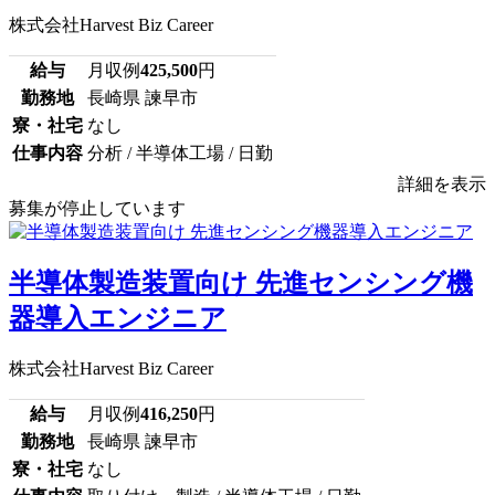
株式会社Harvest Biz Career
給与
月収例
425,500
円
勤務地
長崎県 諫早市
寮・社宅
なし
仕事内容
分析 / 半導体工場 / 日勤
詳細を表示
募集が停止しています
半導体製造装置向け 先進センシング機
器導入エンジニア
株式会社Harvest Biz Career
給与
月収例
416,250
円
勤務地
長崎県 諫早市
寮・社宅
なし