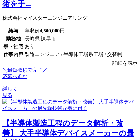
術を手...
株式会社マイスターエンジニアリング
給与
年収例
4,500,000
円
勤務地
長崎県 諫早市
寮・社宅
あり
仕事内容
製造エンジニア / 半導体工場系工場 / 交替制
詳細を表示
＼最短45秒で完了／
応募へ進む
詳しく
見る
【半導体製造工程のデータ解析・改
善】 大手半導体デバイスメーカーの最