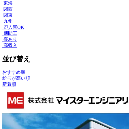
東海
関西
関東
九州
即入寮OK
期間工
寮あり
高収入
並び替え
おすすめ順
給与が高い順
新着順