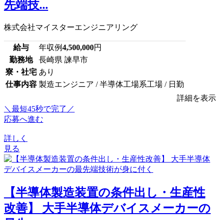
先端技...
株式会社マイスターエンジニアリング
給与
年収例
4,500,000
円
勤務地
長崎県 諫早市
寮・社宅
あり
仕事内容
製造エンジニア / 半導体工場系工場 / 日勤
詳細を表示
＼最短45秒で完了／
応募へ進む
詳しく
見る
【半導体製造装置の条件出し・生産性
改善】 大手半導体デバイスメーカーの