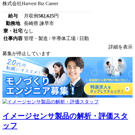
株式会社Harvest Biz Career
給与
月収例
582,625
円
勤務地
長崎県 諫早市
寮・社宅
なし
仕事内容
管理・製造 / 半導体工場 / 日勤
詳細を表示
募集が停止しています
イメージセンサ製品の解析・評価スタ
ッフ