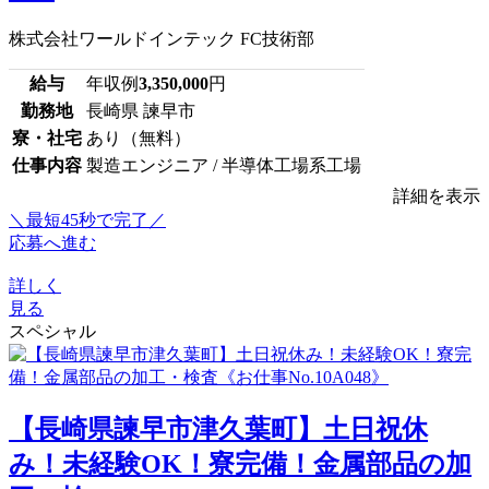
株式会社ワールドインテック FC技術部
給与
年収例
3,350,000
円
勤務地
長崎県 諫早市
寮・社宅
あり（無料）
仕事内容
製造エンジニア / 半導体工場系工場
詳細を表示
＼最短45秒で完了／
応募へ進む
詳しく
見る
スペシャル
【長崎県諫早市津久葉町】土日祝休
み！未経験OK！寮完備！金属部品の加