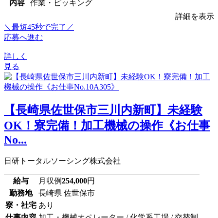
内容
作業・ピッキング
詳細を表示
＼最短45秒で完了／
応募へ進む
詳しく
見る
【長崎県佐世保市三川内新町】未経験
OK！寮完備！加工機械の操作《お仕事
No...
日研トータルソーシング株式会社
給与
月収例
254,000
円
勤務地
長崎県 佐世保市
寮・社宅
あり
仕事内容
加工・機械オペレーター / 化学系工場 / 交替制