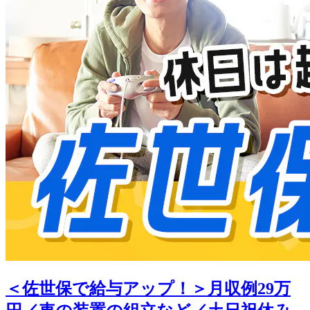
＜佐世保で給与アップ！＞月収例29万