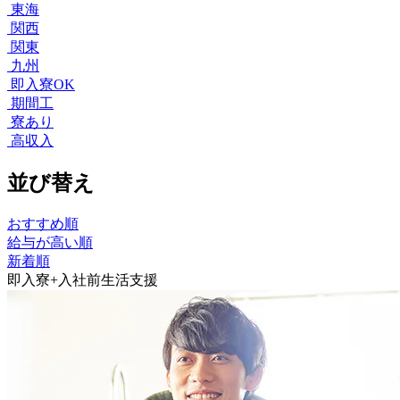
東海
関西
関東
九州
即入寮OK
期間工
寮あり
高収入
並び替え
おすすめ順
給与が高い順
新着順
即入寮+入社前生活支援