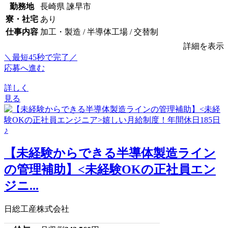
勤務地
長崎県 諫早市
寮・社宅
あり
仕事内容
加工・製造 / 半導体工場 / 交替制
詳細を表示
＼最短45秒で完了／
応募へ進む
詳しく
見る
【未経験からできる半導体製造ライン
の管理補助】<未経験OKの正社員エン
ジニ...
日総工産株式会社