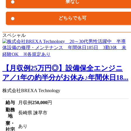
寮なし
どちらでも可
スペシャル
【月収例25万円◎】設備保全エンジニ
ア／1年の約半分がお休み♪年間休日18...
株式会社BREXA Technology
給与
月収例
250,000
円
勤務
長崎県 諫早市
地
寮・
あり
社宅