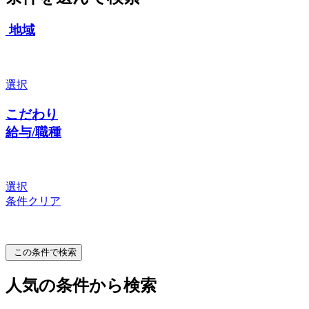
地域
選択
こだわり
給与/職種
選択
条件クリア
この条件で検索
人気の条件から検索