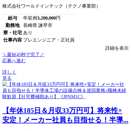
株式会社ワールドインテック（テクノ事業部）
給与
年収例
3,200,000
円
勤務地
長崎県 諫早市
寮・社宅
あり
仕事内容
プレエンジニア・正社員
詳細を表示
＼最短45秒で完了／
応募へ進む
詳しく
見る
【年休185日＆月収33万円可】将来性×
安定！メーカー社員も目指せる！半導...