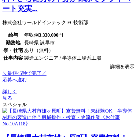
ート充実...
株式会社ワールドインテック FC技術部
給与
年収例
3,330,000
円
勤務地
長崎県 諫早市
寮・社宅
あり（無料）
仕事内容
製造エンジニア / 半導体工場系工場
詳細を表示
＼最短45秒で完了／
応募へ進む
詳しく
見る
スペシャル