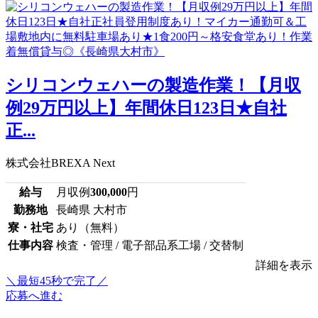
シリコンウェハーの製造作業！【月収
例29万円以上】年間休日123日★自社
正...
株式会社BREXA Next
給与
月収例
300,000
円
勤務地
長崎県 大村市
寮・社宅
あり（無料）
仕事内容
検査・管理 / 電子部品系工場 / 交替制
詳細を表示
＼最短45秒で完了／
応募へ進む