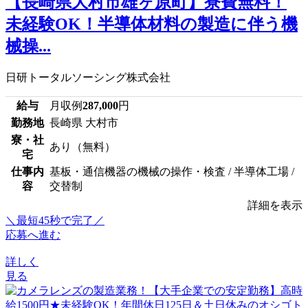
【長崎県大村市雄ヶ原町】寮費無料！
未経験OK！半導体材料の製造に伴う機
械操...
日研トータルソーシング株式会社
給与
月収例
287,000
円
勤務地
長崎県 大村市
寮・社
あり（無料）
宅
仕事内
基板・通信機器の機械の操作・検査 / 半導体工場 /
容
交替制
詳細を表示
＼最短45秒で完了／
応募へ進む
詳しく
見る