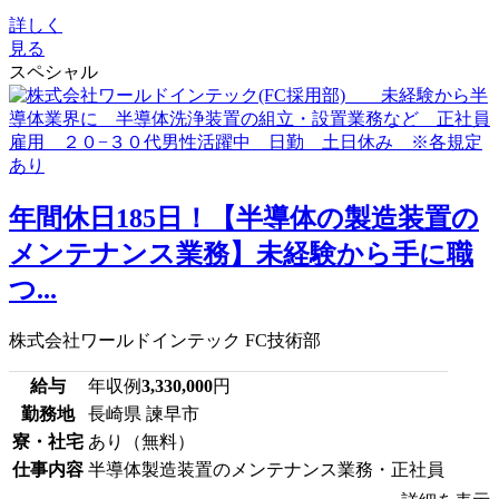
詳しく
見る
スペシャル
年間休日185日！【半導体の製造装置の
メンテナンス業務】未経験から手に職
つ...
株式会社ワールドインテック FC技術部
給与
年収例
3,330,000
円
勤務地
長崎県 諫早市
寮・社宅
あり（無料）
仕事内容
半導体製造装置のメンテナンス業務・正社員