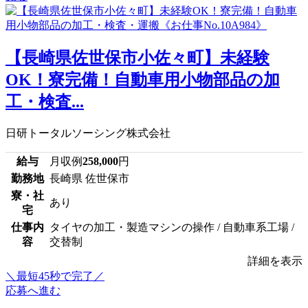
【長崎県佐世保市小佐々町】未経験
OK！寮完備！自動車用小物部品の加
工・検査...
日研トータルソーシング株式会社
給与
月収例
258,000
円
勤務地
長崎県 佐世保市
寮・社
あり
宅
仕事内
タイヤの加工・製造マシンの操作 / 自動車系工場 /
容
交替制
詳細を表示
＼最短45秒で完了／
応募へ進む