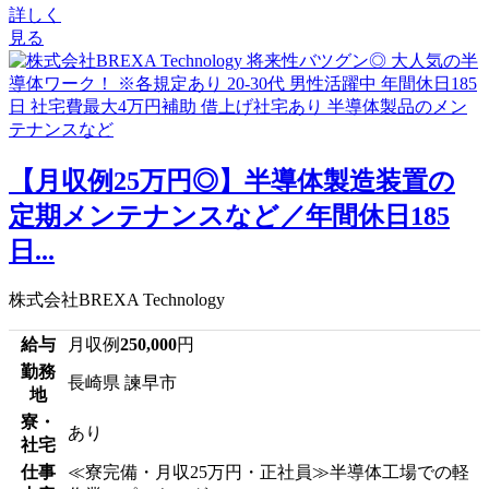
詳しく
見る
【月収例25万円◎】半導体製造装置の
定期メンテナンスなど／年間休日185
日...
株式会社BREXA Technology
給与
月収例
250,000
円
勤務
長崎県 諫早市
地
寮・
あり
社宅
仕事
≪寮完備・月収25万円・正社員≫半導体工場での軽