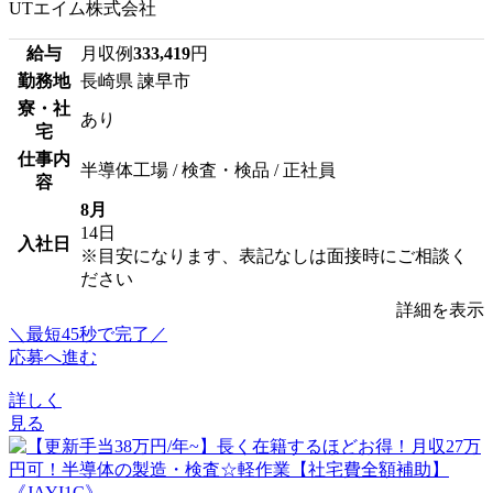
UTエイム株式会社
給与
月収例
333,419
円
勤務地
長崎県 諫早市
寮・社
あり
宅
仕事内
半導体工場 / 検査・検品 / 正社員
容
8月
14日
入社日
※目安になります、表記なしは面接時にご相談く
ださい
詳細を表示
＼最短45秒で完了／
応募へ進む
詳しく
見る