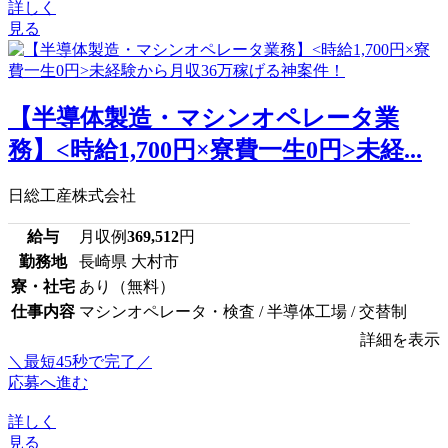
詳しく
見る
【半導体製造・マシンオペレータ業
務】<時給1,700円×寮費一生0円>未経...
日総工産株式会社
給与
月収例
369,512
円
勤務地
長崎県 大村市
寮・社宅
あり（無料）
仕事内容
マシンオペレータ・検査 / 半導体工場 / 交替制
詳細を表示
＼最短45秒で完了／
応募へ進む
詳しく
見る