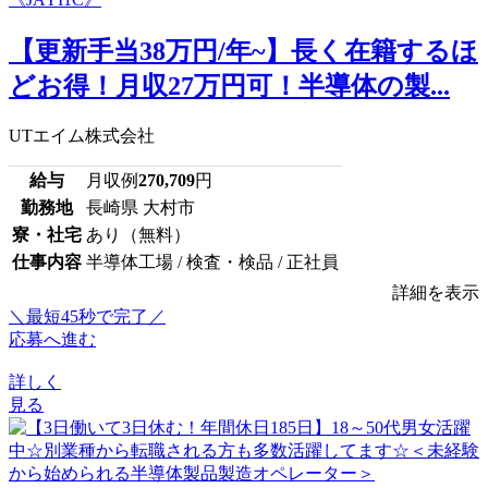
【更新手当38万円/年~】長く在籍するほ
どお得！月収27万円可！半導体の製...
UTエイム株式会社
給与
月収例
270,709
円
勤務地
長崎県 大村市
寮・社宅
あり（無料）
仕事内容
半導体工場 / 検査・検品 / 正社員
詳細を表示
＼最短45秒で完了／
応募へ進む
詳しく
見る