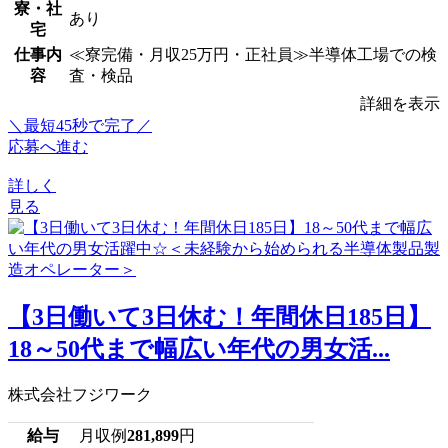
寮・社
あり
宅
仕事内
≪寮完備・月収25万円・正社員≫半導体工場での検
容
査・検品
詳細を表示
＼最短45秒で完了／
応募へ進む
詳しく
見る
【3日働いて3日休む！年間休日185日】
18～50代まで幅広い年代の男女活...
株式会社フジワーク
給与
月収例
281,899
円