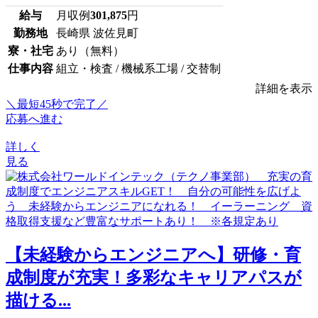
給与
月収例
301,875
円
勤務地
長崎県 波佐見町
寮・社宅
あり（無料）
仕事内容
組立・検査 / 機械系工場 / 交替制
詳細を表示
＼最短45秒で完了／
応募へ進む
詳しく
見る
【未経験からエンジニアへ】研修・育
成制度が充実！多彩なキャリアパスが
描ける...