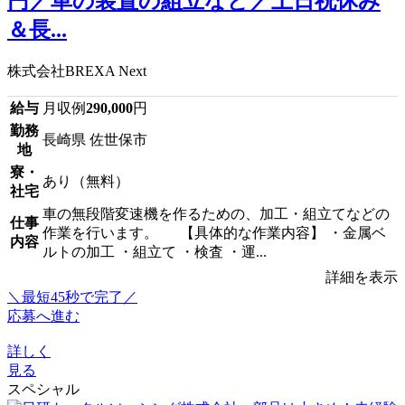
円／車の装置の組立など／土日祝休み
＆長...
株式会社BREXA Next
給与
月収例
290,000
円
勤務
長崎県 佐世保市
地
寮・
あり（無料）
社宅
車の無段階変速機を作るための、加工・組立てなどの
仕事
作業を行います。 【具体的な作業内容】 ・金属ベ
内容
ルトの加工 ・組立て ・検査 ・運...
詳細を表示
＼最短45秒で完了／
応募へ進む
詳しく
見る
スペシャル