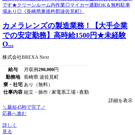
カメラレンズの製造業務！【大手企業
での安定勤務】高時給1500円★未経験
O...
株式会社BREXA Next
給与
月収例
290,000
円
勤務地
長崎県 波佐見町
寮・社宅
あり（無料）
仕事内容
組立・操作 / 家電系工場 / 夜勤
詳細を表示
＼最短45秒で完了／
応募へ進む
詳しく
見る