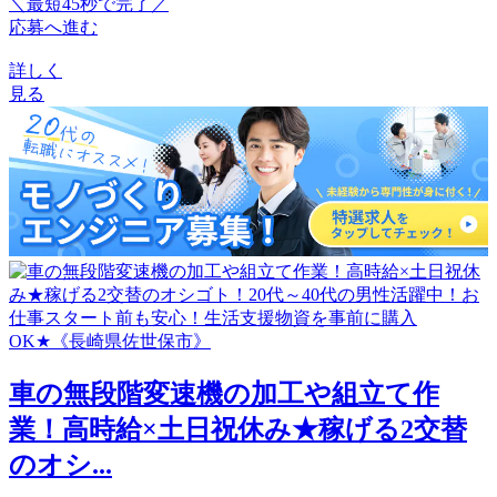
＼最短45秒で完了／
応募へ進む
詳しく
見る
車の無段階変速機の加工や組立て作
業！高時給×土日祝休み★稼げる2交替
のオシ...