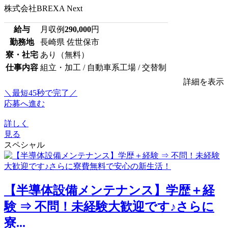
株式会社BREXA Next
給与
月収例
290,000
円
勤務地
長崎県 佐世保市
寮・社宅
あり（無料）
仕事内容
組立・加工 / 自動車系工場 / 交替制
詳細を表示
＼最短45秒で完了／
応募へ進む
詳しく
見る
スペシャル
【半導体設備メンテナンス】学歴＋経
験 ⇒ 不問！未経験大歓迎です♪さらに
寮...