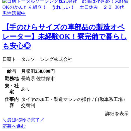
【手のひらサイズの車部品の製造オペ
レーター】未経験OK！寮完備で暮らし
も安心◎
日研トータルソーシング株式会社
給与
月収例
258,000
円
勤務地
長崎県 佐世保市
寮・社
あり
宅
仕事内
タイヤの加工・製造マシンの操作 / 自動車系工場 /
容
交替制
詳細を表示
＼最短45秒で完了／
応募へ進む