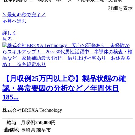
詳細を表示
＼最短45秒で完了／
応募へ進む
詳しく
見る
【月収例25万円以上◎】製品状態の確
認・異常要因の分析など／年間休日
185...
株式会社BREXA Technology
給与
月収例
250,000
円
勤務地
長崎県 諫早市