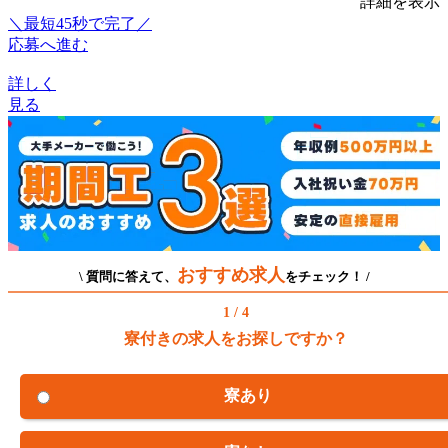
詳細を表示
＼最短45秒で完了／
応募へ進む
詳しく
見る
おすすめ求人
\ 質問に答えて、
をチェック！ /
1 / 4
寮付きの求人をお探しですか？
寮あり