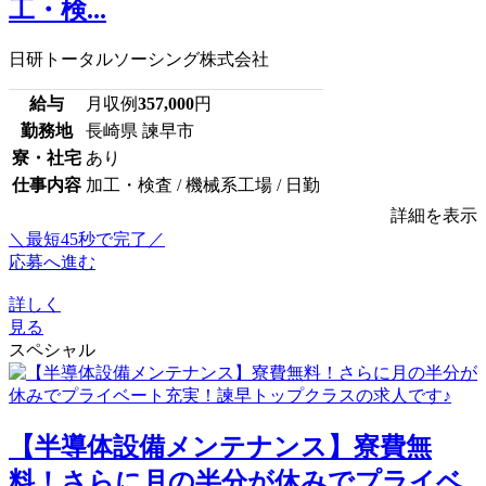
工・検...
日研トータルソーシング株式会社
給与
月収例
357,000
円
勤務地
長崎県 諫早市
寮・社宅
あり
仕事内容
加工・検査 / 機械系工場 / 日勤
詳細を表示
＼最短45秒で完了／
応募へ進む
詳しく
見る
スペシャル
【半導体設備メンテナンス】寮費無
料！さらに月の半分が休みでプライベ