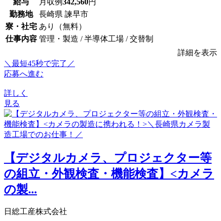
給与
月収例
342,560
円
勤務地
長崎県 諫早市
寮・社宅
あり（無料）
仕事内容
管理・製造 / 半導体工場 / 交替制
詳細を表示
＼最短45秒で完了／
応募へ進む
詳しく
見る
【デジタルカメラ、プロジェクター等
の組立・外観検査・機能検査】<カメラ
の製...
日総工産株式会社