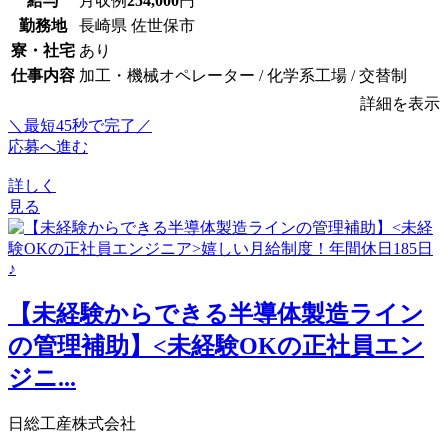
給与
月収例
254,000
円
勤務地
長崎県 佐世保市
寮・社宅
あり
仕事内容
加工・機械オペレーター / 化学系工場 / 交替制
詳細を表示
＼最短45秒で完了／
応募へ進む
詳しく
見る
【未経験からできる半導体製造ライン
の管理補助】<未経験OKの正社員エン
ジニ...
日総工産株式会社