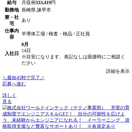
給与
月収例
333,419
円
勤務地
長崎県 諫早市
寮・社
あり
宅
仕事内
半導体工場 / 検査・検品 / 正社員
容
8月
14日
入社日
※目安になります、表記なしは面接時にご相談く
ださい
詳細を表示
＼最短45秒で完了／
応募へ進む
詳しく
見る