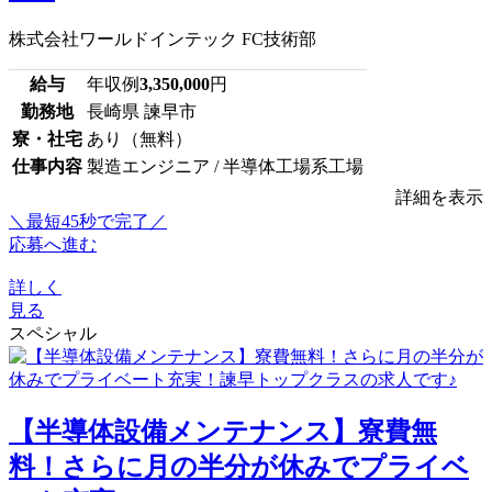
株式会社ワールドインテック FC技術部
給与
年収例
3,350,000
円
勤務地
長崎県 諫早市
寮・社宅
あり（無料）
仕事内容
製造エンジニア / 半導体工場系工場
詳細を表示
＼最短45秒で完了／
応募へ進む
詳しく
見る
スペシャル
【半導体設備メンテナンス】寮費無
料！さらに月の半分が休みでプライベ