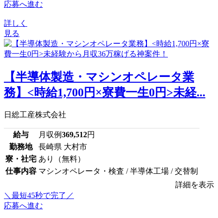
応募へ進む
詳しく
見る
【半導体製造・マシンオペレータ業
務】<時給1,700円×寮費一生0円>未経...
日総工産株式会社
給与
月収例
369,512
円
勤務地
長崎県 大村市
寮・社宅
あり（無料）
仕事内容
マシンオペレータ・検査 / 半導体工場 / 交替制
詳細を表示
＼最短45秒で完了／
応募へ進む