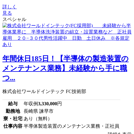
詳しく
見る
スペシャル
年間休日185日！【半導体の製造装置の
メンテナンス業務】未経験から手に職
つ...
株式会社ワールドインテック FC技術部
給与
年収例
3,330,000
円
勤務地
長崎県 諫早市
寮・社宅
あり（無料）
仕事内容
半導体製造装置のメンテナンス業務・正社員