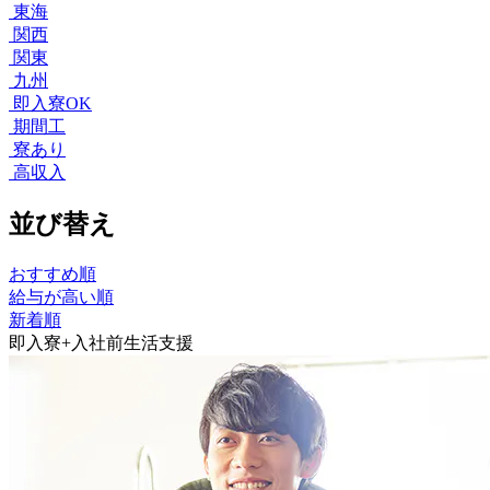
東海
関西
関東
九州
即入寮OK
期間工
寮あり
高収入
並び替え
おすすめ順
給与が高い順
新着順
即入寮+入社前生活支援