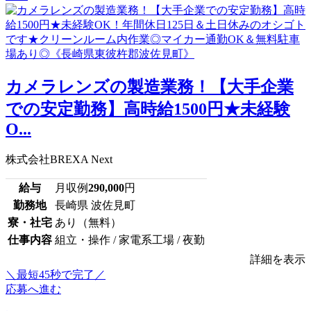
カメラレンズの製造業務！【大手企業
での安定勤務】高時給1500円★未経験
O...
株式会社BREXA Next
給与
月収例
290,000
円
勤務地
長崎県 波佐見町
寮・社宅
あり（無料）
仕事内容
組立・操作 / 家電系工場 / 夜勤
詳細を表示
＼最短45秒で完了／
応募へ進む