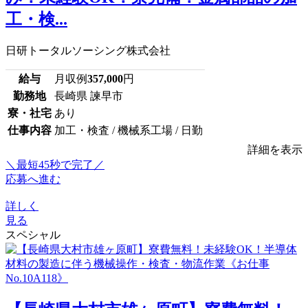
工・検...
日研トータルソーシング株式会社
給与
月収例
357,000
円
勤務地
長崎県 諫早市
寮・社宅
あり
仕事内容
加工・検査 / 機械系工場 / 日勤
詳細を表示
＼最短45秒で完了／
応募へ進む
詳しく
見る
スペシャル