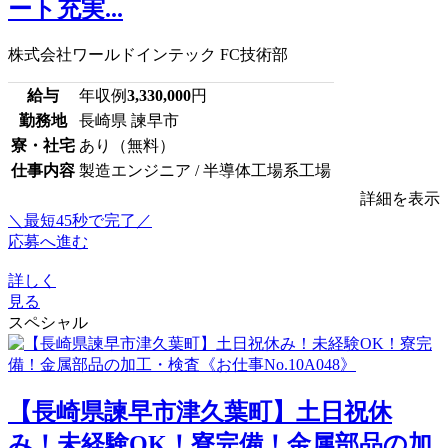
ート充実...
株式会社ワールドインテック FC技術部
給与
年収例
3,330,000
円
勤務地
長崎県 諫早市
寮・社宅
あり（無料）
仕事内容
製造エンジニア / 半導体工場系工場
詳細を表示
＼最短45秒で完了／
応募へ進む
詳しく
見る
スペシャル
【長崎県諫早市津久葉町】土日祝休
み！未経験OK！寮完備！金属部品の加