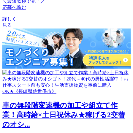
＼最短45秒で完了／
応募へ進む
詳しく
見る
車の無段階変速機の加工や組立て作
業！高時給×土日祝休み★稼げる2交替
のオシ...