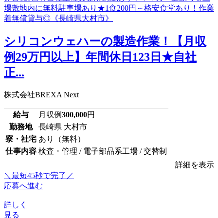
シリコンウェハーの製造作業！【月収
例29万円以上】年間休日123日★自社
正...
株式会社BREXA Next
給与
月収例
300,000
円
勤務地
長崎県 大村市
寮・社宅
あり（無料）
仕事内容
検査・管理 / 電子部品系工場 / 交替制
詳細を表示
＼最短45秒で完了／
応募へ進む
詳しく
見る