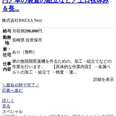
円／車の装置の組立など／土日祝休み
＆長...
株式会社BREXA Next
給与
月収例
290,000
円
勤務
長崎県 佐世保市
地
寮・
あり（無料）
社宅
車の無段階変速機を作るための、加工・組立てなどの
仕事
作業を行います。 【具体的な作業内容】 ・金属ベ
内容
ルトの加工 ・組立て ・検査 ・運...
詳細を表示
＼最短45秒で完了／
応募へ進む
詳しく
見る
スペシャル