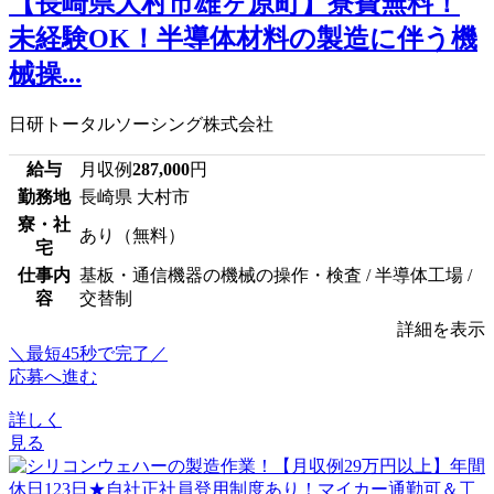
【長崎県大村市雄ヶ原町】寮費無料！
未経験OK！半導体材料の製造に伴う機
械操...
日研トータルソーシング株式会社
給与
月収例
287,000
円
勤務地
長崎県 大村市
寮・社
あり（無料）
宅
仕事内
基板・通信機器の機械の操作・検査 / 半導体工場 /
容
交替制
詳細を表示
＼最短45秒で完了／
応募へ進む
詳しく
見る