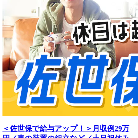
＜佐世保で給与アップ！＞月収例29万