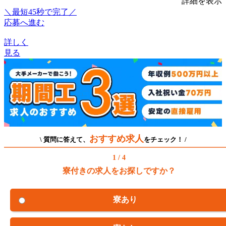
詳細を表示
＼最短45秒で完了／
応募へ進む
詳しく
見る
おすすめ求人
\ 質問に答えて、
をチェック！ /
1 / 4
寮付きの求人をお探しですか？
寮あり