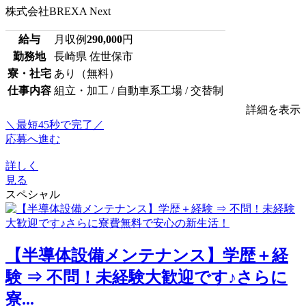
株式会社BREXA Next
給与
月収例
290,000
円
勤務地
長崎県 佐世保市
寮・社宅
あり（無料）
仕事内容
組立・加工 / 自動車系工場 / 交替制
詳細を表示
＼最短45秒で完了／
応募へ進む
詳しく
見る
スペシャル
【半導体設備メンテナンス】学歴＋経
験 ⇒ 不問！未経験大歓迎です♪さらに
寮...