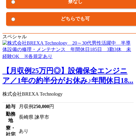
寮なし
どちらでも可
スペシャル
【月収例25万円◎】設備保全エンジニ
ア／1年の約半分がお休み♪年間休日18...
株式会社BREXA Technology
給与
月収例
250,000
円
勤務
長崎県 諫早市
地
寮・
あり
社宅