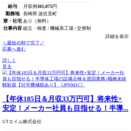
給与
月収例
301,875
円
勤務地
長崎県 波佐見町
寮・社宅
あり（無料）
仕事内容
組立・検査 / 機械系工場 / 交替制
詳細を表示
＼最短45秒で完了／
応募へ進む
詳しく
見る
【年休185日＆月収33万円可】将来性×
安定！メーカー社員も目指せる！半導...
UTエイム株式会社