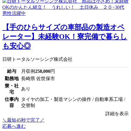
【手のひらサイズの車部品の製造オペ
レーター】未経験OK！寮完備で暮らし
も安心◎
日研トータルソーシング株式会社
給与
月収例
258,000
円
勤務地
長崎県 佐世保市
寮・社
あり
宅
仕事内
タイヤの加工・製造マシンの操作 / 自動車系工場 /
容
交替制
詳細を表示
＼最短45秒で完了／
応募へ進む