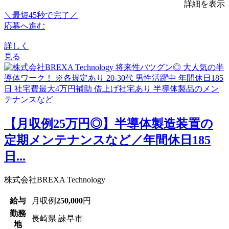
詳細を表示
＼最短45秒で完了／
応募へ進む
詳しく
見る
【月収例25万円◎】半導体製造装置の
定期メンテナンスなど／年間休日185
日...
株式会社BREXA Technology
給与
月収例
250,000
円
勤務
長崎県 諫早市
地