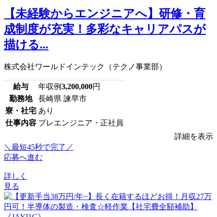
【未経験からエンジニアへ】研修・育
成制度が充実！多彩なキャリアパスが
描ける...
株式会社ワールドインテック（テクノ事業部）
給与
年収例
3,200,000
円
勤務地
長崎県 諫早市
寮・社宅
あり
仕事内容
プレエンジニア・正社員
詳細を表示
＼最短45秒で完了／
応募へ進む
詳しく
見る