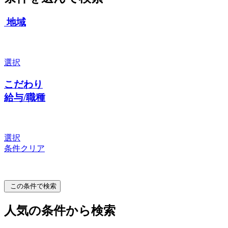
地域
選択
こだわり
給与/職種
選択
条件クリア
この条件で検索
人気の条件から検索