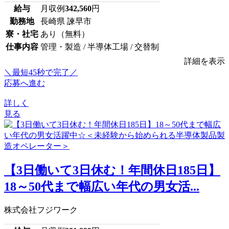
給与
月収例
342,560
円
勤務地
長崎県 諫早市
寮・社宅
あり（無料）
仕事内容
管理・製造 / 半導体工場 / 交替制
詳細を表示
＼最短45秒で完了／
応募へ進む
詳しく
見る
【3日働いて3日休む！年間休日185日】
18～50代まで幅広い年代の男女活...
株式会社フジワーク