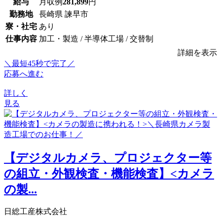
給与
月収例
281,899
円
勤務地
長崎県 諫早市
寮・社宅
あり
仕事内容
加工・製造 / 半導体工場 / 交替制
詳細を表示
＼最短45秒で完了／
応募へ進む
詳しく
見る
【デジタルカメラ、プロジェクター等
の組立・外観検査・機能検査】<カメラ
の製...
日総工産株式会社