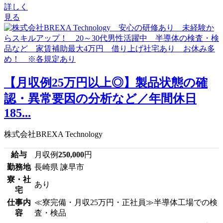
詳しく
見る
【月収例25万円以上◎】製品状態の確
認・異常要因の分析など／年間休日
185...
株式会社BREXA Technology
給与
月収例
250,000
円
勤務地
長崎県 諫早市
寮・社
あり
宅
仕事内
≪寮完備・月収25万円・正社員≫半導体工場での検
容
査・検品