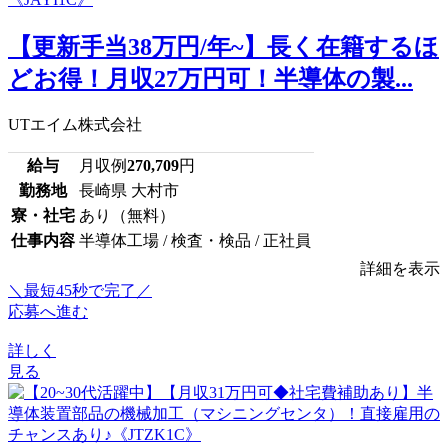
【更新手当38万円/年~】長く在籍するほ
どお得！月収27万円可！半導体の製...
UTエイム株式会社
給与
月収例
270,709
円
勤務地
長崎県 大村市
寮・社宅
あり（無料）
仕事内容
半導体工場 / 検査・検品 / 正社員
詳細を表示
＼最短45秒で完了／
応募へ進む
詳しく
見る