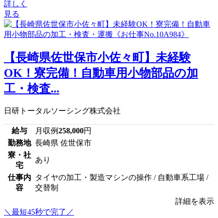
詳しく
見る
【長崎県佐世保市小佐々町】未経験
OK！寮完備！自動車用小物部品の加
工・検査...
日研トータルソーシング株式会社
給与
月収例
258,000
円
勤務地
長崎県 佐世保市
寮・社
あり
宅
仕事内
タイヤの加工・製造マシンの操作 / 自動車系工場 /
容
交替制
詳細を表示
＼最短45秒で完了／