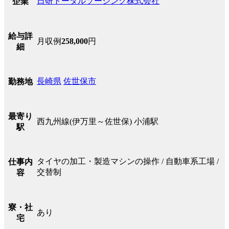
日研トータルソーシング株式会社
企業
給与詳
月収例
258,000
円
細
長崎県
佐世保市
勤務地
最寄り
西九州線(伊万里～佐世保) 小浦駅
駅
タイヤの加工・製造マシンの操作 / 自動車系工場 /
仕事内
交替制
容
寮・社
あり
宅