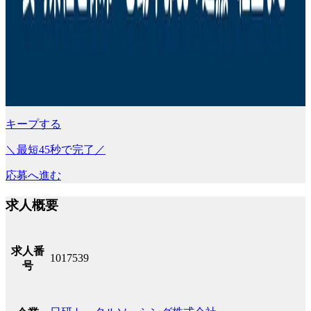
キープする
＼最短45秒で完了／
応募へ進む
求人概要
求人番
1017539
号