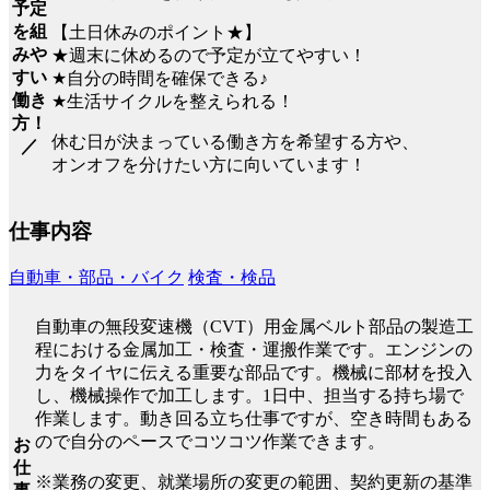
予定
を組
【土日休みのポイント★】
みや
★週末に休めるので予定が立てやすい！
すい
★自分の時間を確保できる♪
働き
★生活サイクルを整えられる！
方！
休む日が決まっている働き方を希望する方や、
／
オンオフを分けたい方に向いています！
仕事内容
自動車・部品・バイク
検査・検品
自動車の無段変速機（CVT）用金属ベルト部品の製造工
程における金属加工・検査・運搬作業です。エンジンの
力をタイヤに伝える重要な部品です。機械に部材を投入
し、機械操作で加工します。1日中、担当する持ち場で
作業します。動き回る立ち仕事ですが、空き時間もある
ので自分のペースでコツコツ作業できます。
お
仕
※業務の変更、就業場所の変更の範囲、契約更新の基準