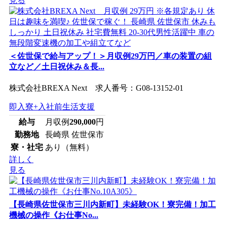
見る
＜佐世保で給与アップ！＞月収例29万円／車の装置の組
立など／土日祝休み＆長...
株式会社BREXA Next 求人番号：G08-13152-01
即入寮+入社前生活支援
給与
月収例
290,000
円
勤務地
長崎県 佐世保市
寮・社宅
あり（無料）
詳しく
見る
【長崎県佐世保市三川内新町】未経験OK！寮完備！加工
機械の操作《お仕事No...