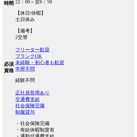
22：00～翌6：50
時間
【休日/休暇】
土日休み
【備考】
2交替
フリーター歓迎
ブランクOK
未経験・初心者も歓迎
必須
学歴不問
資格
経験不問
正社員登用あり
交通費支給
社会保険完備
制服貸与
・社会保険完備
・有給休暇制度有
・通勤交通費支給