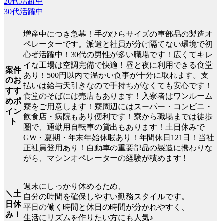
20代活躍中
30代活躍中
増産中につき急募！手のひらサイズの車部品の製造オ
ペレーターです。派遣と社員が分け隔てない環境で初
心者活躍中！30代の男性が多い職場です！広くてキレ
イな工場は空調完備で快適！昼と夜に利用できる食堂
案件
あり！500円以内で温かい食事が十分に取れます。支
のお
払いは給与天引きなので手持ちがなくても安心です！
すす
食堂のそばには売店もあります！入寮者はワンルーム
めポ
寮をご用意します！寮周辺にはスーパー・コンビニ・
イン
飲食店・病院もあり便利です！寮から職場までは徒歩
ト
圏で、通勤用自転車の貸出もあります！土日休みで
GW・夏期・年末年始休暇あり！年間休日121日！当社
正社員登用あり！自動車の重要部品の製造に携わりな
がら、マシンオペレーターの経験が積めます！
週末にしっかり休めるため、
＼土
自分の時間を確保しやすい勤務スタイルです。
日休
平日の働く時間と休日の時間が分かれやすく、
み！
生活にリズムを作りたい方にも人気♪