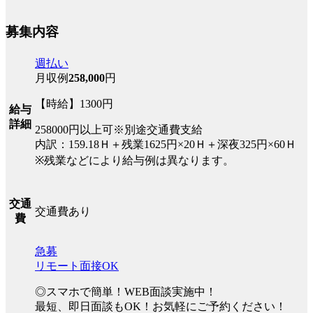
募集内容
週払い
月収例
258,000
円
【時給】1300円
給与
詳細
258000円以上可※別途交通費支給
内訳：159.18Ｈ＋残業1625円×20Ｈ＋深夜325円×60Ｈ
※残業などにより給与例は異なります。
交通
交通費あり
費
急募
リモート面接OK
◎スマホで簡単！WEB面談実施中！
最短、即日面談もOK！お気軽にご予約ください！