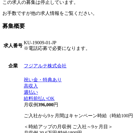
この求人の募集は停止しています。
お手数ですが他の求人情報をご覧ください。
募集概要
KU-19009-01-JP
求人番号
※電話応募で必要になります。
フジアルテ株式会社
企業
祝い金・特典あり
高収入
週払い
給料前払いOK
月収例
396,000
円
ご入社から9ヶ月間はキャンペーン時給（時給100
＜時給アップの月収例 ご入社～9ヶ月目＞
月収例 39.6万円/時給1800円