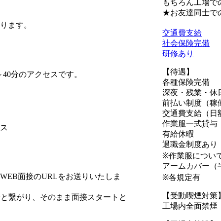
もちろん工場で
★お友達同士で
ります。
交通費支給
社会保険完備
研修あり
【待遇】
～40分のアクセスです。
各種保険完備
深夜・残業・休
前払い制度（稼
交通費支給（日額
作業服一式貸与
ス
有給休暇
退職金制度あり
※作業服につい
アームカバー（
EB面接のURLをお送りいたしま
※各規定有
【受動喫煙対策
者と繋がり、そのまま面接スタートと
工場内全面禁煙