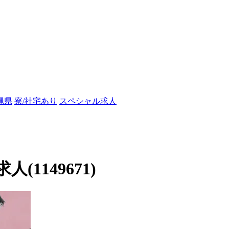
縄県
寮/社宅あり
スペシャル求人
1149671)