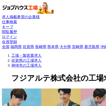
求人掲載希望の企業様
仕事検索
キープ
閲覧履歴
ログイン
会員登録
全国
福岡県
佐賀県
長崎県
熊本県
大分県
宮崎県
鹿児島県
沖
工場・製造業求人
佐賀県の工場求人
神埼市の工場求人
フジアルテ株式会社の工場求人(