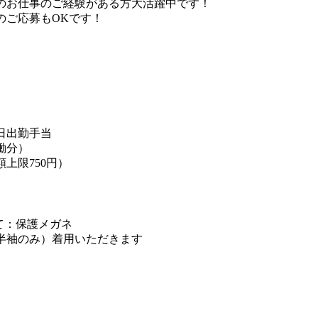
のお仕事のご経験がある方大活躍中です！
のご応募もOKです！
日出勤手当
働分）
上限750円）
て：保護メガネ
半袖のみ）着用いただきます
】