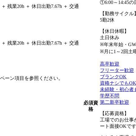
①6:00～14:
＋ 残業20h ＋ 休日出勤7.67h ＋ 交通
【勤務サイクル
5勤2休
【休日休暇】
土日休み
＋ 残業20h ＋ 休日出勤7.67h ＋ 交通
※年末年始・G
※月に1～2回土
高卒歓迎
フリーター歓迎
ブランクOK
ペーン項目を参照ください。
資格ナシでもO
未経験・初心者
学歴不問
第二新卒歓迎
必須資
格
【応募資格】
工場でのお仕事
ート面接OKで