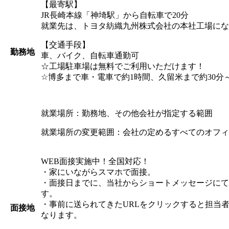
【最寄駅】
JR長崎本線「神埼駅」から自転車で20分
就業先は、トヨタ紡織九州株式会社の本社工場にな
【交通手段】
勤務地
車、バイク、自転車通勤可
☆工場駐車場は無料でご利用いただけます！
☆博多まで車・電車で約1時間、久留米まで約30分
就業場所：勤務地、その他会社が指定する範囲
就業場所の変更範囲：会社の定めるすべてのオフィ
WEB面接実施中！全国対応！
・家にいながらスマホで面接。
・面接日までに、当社からショートメッセージにてW
す。
・事前に送られてきたURLをクリックすると担当
面接地
なります。