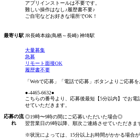
アプリインストールは不要です。
難しい操作はなし♪履歴書不要♪
ご自宅などお好きな場所でOK！
JR長崎本線(鳥栖～長崎) 神埼駅
最寄り駅
大量募集
急募
リモート面接OK
履歴書不要
「Webで応募」「電話で応募」ボタンよりご応募
●-4465-6632●
こちらの番号より、応募後最短【5分以内】でお電
せていただきます。
応募の流
◎19時〜9時の間にご応募いただいた場合◎
れ
翌営業日の9時以降、順次ご連絡させていただきま
※状況によっては、15分以上お時間がかかる場合