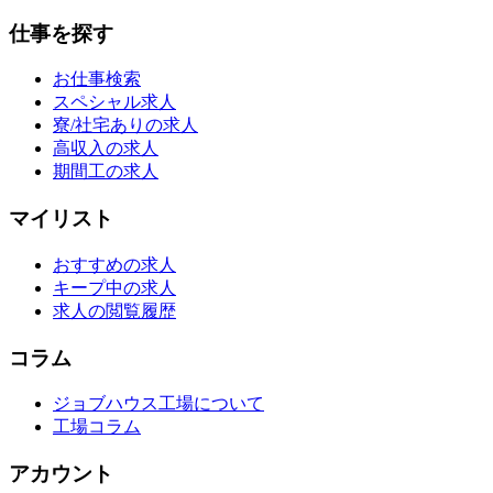
仕事を探す
お仕事検索
スペシャル求人
寮/社宅ありの求人
高収入の求人
期間工の求人
マイリスト
おすすめの求人
キープ中の求人
求人の閲覧履歴
コラム
ジョブハウス工場について
工場コラム
アカウント