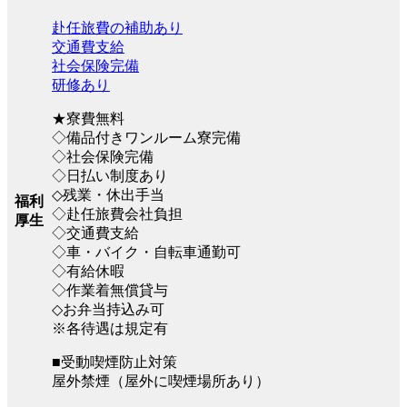
赴任旅費の補助あり
交通費支給
社会保険完備
研修あり
★寮費無料
◇備品付きワンルーム寮完備
◇社会保険完備
◇日払い制度あり
◇残業・休出手当
福利
◇赴任旅費会社負担
厚生
◇交通費支給
◇車・バイク・自転車通勤可
◇有給休暇
◇作業着無償貸与
◇お弁当持込み可
※各待遇は規定有
■受動喫煙防止対策
屋外禁煙（屋外に喫煙場所あり）