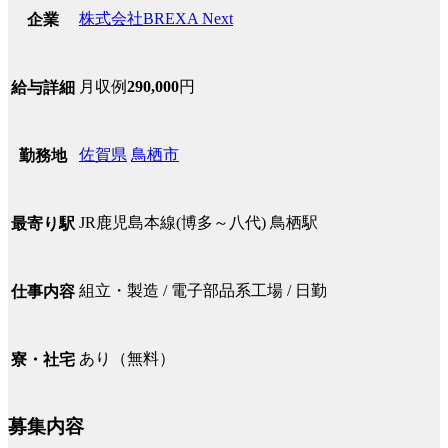
株式会社BREXA Next
企業
月収例
290,000
円
給与詳細
佐賀県
鳥栖市
勤務地
JR鹿児島本線(博多～八代) 鳥栖駅
最寄り駅
組立・製造 / 電子部品系工場 / 日勤
仕事内容
あり（無料）
寮・社宅
募集内容