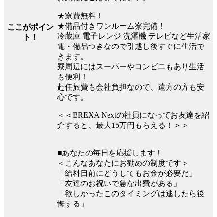
★寮費無料！
★備品付きワンルーム寮完備！
ここがポイン
冷蔵庫 電子レンジ 洗濯機 テレビなど生活家
ト！
電・備品つきなので引越し後すぐに生活で
きます。
寮周辺にはスーパーやコンビニもあり生活
も便利！
赴任旅費も会社負担なので、遠方の方も安
心です。
＜＜BREXA Nextの社員になってお友達を紹
介すると、最大15万円もらえる！＞＞
■あなたの毎日を応援します！
＜こんなあなたにお勧めの制度です＞
「給料日前にどうしてもお金が必要だ」
「友達のお祝いで急な出費がある」
「欲しかったこのタイミングは逃したら後
悔する」