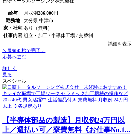
日研トータルソーシング株式会社
給与
月収例
286,000
円
勤務地
大分県 中津市
寮・社宅
あり（無料）
仕事内容
組立・加工 / 半導体工場 / 交替制
詳細を表示
＼最短45秒で完了／
応募へ進む
詳しく
見る
スペシャル
【半導体部品の製造】月収例24万円以
上／週払い可／寮費無料《お仕事No.1...