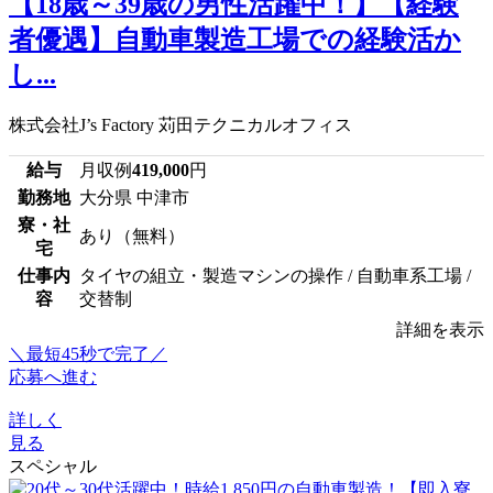
【18歳～39歳の男性活躍中！】【経験
者優遇】自動車製造工場での経験活か
し...
株式会社J’s Factory 苅田テクニカルオフィス
給与
月収例
419,000
円
勤務地
大分県 中津市
寮・社
あり（無料）
宅
仕事内
タイヤの組立・製造マシンの操作 / 自動車系工場 /
容
交替制
詳細を表示
＼最短45秒で完了／
応募へ進む
詳しく
見る
スペシャル