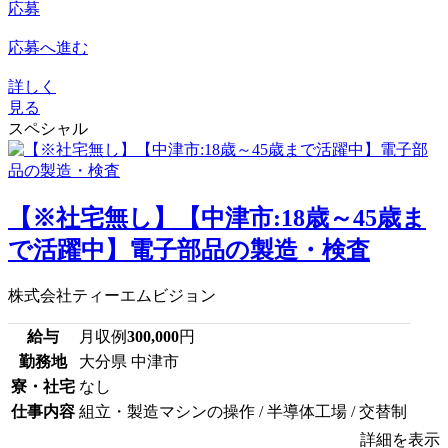
応募
応募へ進む
詳しく
見る
スペシャル
【※社宅無し】【中津市:18歳～45歳ま
で活躍中】電子部品の製造・検査
株式会社ティーエムビジョン
給与
月収例
300,000
円
勤務地
大分県 中津市
寮・社宅
なし
仕事内容
組立・製造マシンの操作 / 半導体工場 / 交替制
詳細を表示