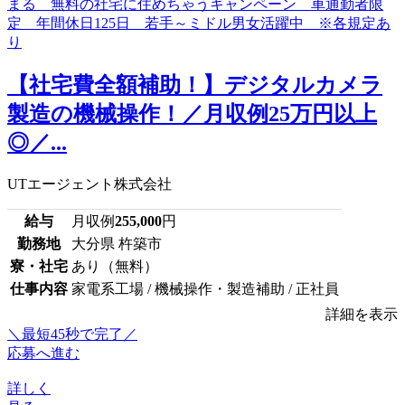
【社宅費全額補助！】デジタルカメラ
製造の機械操作！／月収例25万円以上
◎／...
UTエージェント株式会社
給与
月収例
255,000
円
勤務地
大分県 杵築市
寮・社宅
あり（無料）
仕事内容
家電系工場 / 機械操作・製造補助 / 正社員
詳細を表示
＼最短45秒で完了／
応募へ進む
詳しく