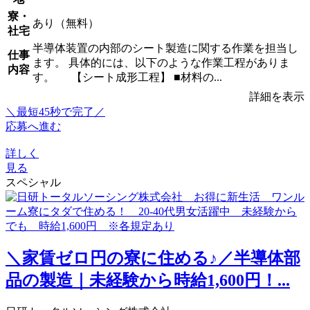
寮・
あり（無料）
社宅
半導体装置の内部のシート製造に関する作業を担当し
仕事
ます。 具体的には、以下のような作業工程がありま
内容
す。 【シート成形工程】 ■材料の...
詳細を表示
＼最短45秒で完了／
応募へ進む
詳しく
見る
スペシャル
＼家賃ゼロ円の寮に住める♪／半導体部
品の製造｜未経験から時給1,600円！...