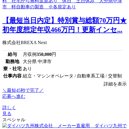
【最短当日内定】特別賞与総額70万円★
初年度想定年収466万円！更新インセ...
株式会社BREXA Next
給与
月収例
350,000
円
勤務地
大分県 中津市
寮・社宅
あり
仕事内容
組立・マシンオペレータ / 自動車系工場 / 交替制
詳細を表示
＼最短45秒で完了／
応募へ進む
詳しく
見る
スペシャル