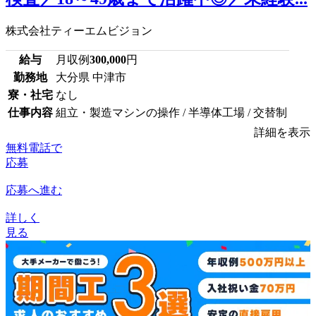
株式会社ティーエムビジョン
給与
月収例
300,000
円
勤務地
大分県 中津市
寮・社宅
なし
仕事内容
組立・製造マシンの操作 / 半導体工場 / 交替制
詳細を表示
無料電話で
応募
応募へ進む
詳しく
見る