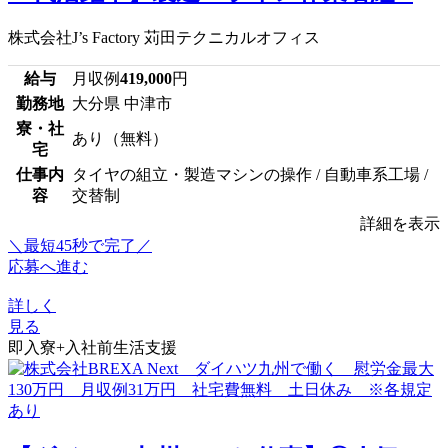
株式会社J’s Factory 苅田テクニカルオフィス
給与
月収例
419,000
円
勤務地
大分県 中津市
寮・社
あり（無料）
宅
仕事内
タイヤの組立・製造マシンの操作 / 自動車系工場 /
容
交替制
詳細を表示
＼最短45秒で完了／
応募へ進む
詳しく
見る
即入寮+入社前生活支援