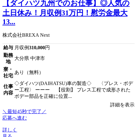
【ダイハツ九州でのお仕事】◎人気の
土日休み！月収例31万円！慰労金最大
13...
株式会社BREXA Next
給与
月収例
310,000
円
勤務
大分県 中津市
地
寮・
あり（無料）
社宅
◇ダイハツ(DAIHATSU)車の製造◇ 〈プレス・ボデ
仕事
ー工程〉 ーーー 【役割】 プレス工程で成形された
内容
ボデー部品を正確に位置...
詳細を表示
＼最短45秒で完了／
応募へ進む
詳しく
見る