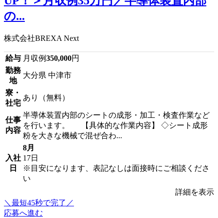
UP！＞月収例35万円／半導体装置内部
の...
株式会社BREXA Next
給与
月収例
350,000
円
勤務
大分県 中津市
地
寮・
あり（無料）
社宅
半導体装置内部のシートの成形・加工・検査作業など
仕事
を行います。 【具体的な作業内容】 ◇シート成形
内容
粉を大きな機械で混ぜ合わ...
8月
入社
17日
日
※目安になります、表記なしは面接時にご相談くださ
い
詳細を表示
＼最短45秒で完了／
応募へ進む