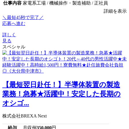
仕事内容
家電系工場 / 機械操作・製造補助 / 正社員
詳細を表示
＼最短45秒で完了／
応募へ進む
詳しく
見る
スペシャル
【最短翌日赴任！】半導体装置の製造
業務！急募★活躍中！安定した長期の
オシゴ...
株式会社BREXA Next
給与
月収例
350,000
円