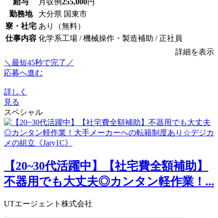
給与
月収例
255,000
円
勤務地
大分県 国東市
寮・社宅
あり（無料）
仕事内容
化学系工場 / 機械操作・製造補助 / 正社員
詳細を表示
＼最短45秒で完了／
応募へ進む
詳しく
見る
スペシャル
【20~30代活躍中】【社宅費全額補助】
不器用でも大丈夫◎カンタン軽作業！...
UTエージェント株式会社