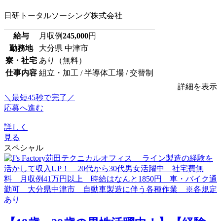
日研トータルソーシング株式会社
給与
月収例
245,000
円
勤務地
大分県 中津市
寮・社宅
あり（無料）
仕事内容
組立・加工 / 半導体工場 / 交替制
詳細を表示
＼最短45秒で完了／
応募へ進む
詳しく
見る
スペシャル