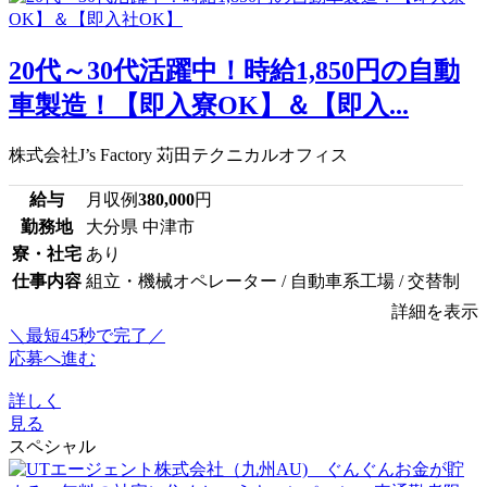
20代～30代活躍中！時給1,850円の自動
車製造！【即入寮OK】＆【即入...
株式会社J’s Factory 苅田テクニカルオフィス
給与
月収例
380,000
円
勤務地
大分県 中津市
寮・社宅
あり
仕事内容
組立・機械オペレーター / 自動車系工場 / 交替制
詳細を表示
＼最短45秒で完了／
応募へ進む
詳しく
見る
スペシャル