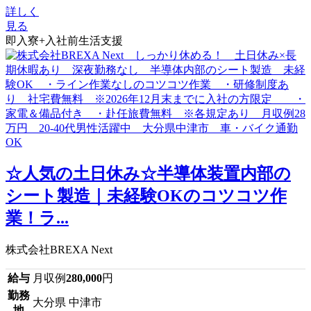
詳しく
見る
即入寮+入社前生活支援
☆人気の土日休み☆半導体装置内部の
シート製造｜未経験OKのコツコツ作
業！ラ...
株式会社BREXA Next
給与
月収例
280,000
円
勤務
大分県 中津市
地