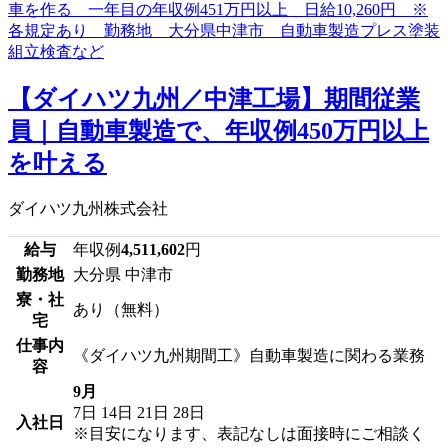
【ダイハツ九州／中津工場】期間従業
員｜自動車製造で、年収例450万円以上
を叶える
ダイハツ九州株式会社
給与
年収例
4,511,602
円
勤務地
大分県 中津市
寮・社
あり（無料）
宅
仕事内
《ダイハツ九州期間工》自動車製造に関わる業務
容
9月
7日
14日
21日
28日
入社日
※目安になります、表記なしは面接時にご相談く