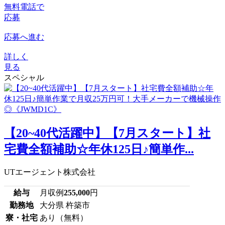
無料電話で
応募
応募へ進む
詳しく
見る
スペシャル
【20~40代活躍中】【7月スタート】社
宅費全額補助☆年休125日♪簡単作...
UTエージェント株式会社
給与
月収例
255,000
円
勤務地
大分県 杵築市
寮・社宅
あり（無料）