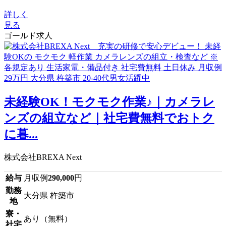
詳しく
見る
ゴールド求人
未経験OK！モクモク作業♪｜カメラレ
ンズの組立など｜社宅費無料でおトク
に暮...
株式会社BREXA Next
給与
月収例
290,000
円
勤務
大分県 杵築市
地
寮・
あり（無料）
社宅