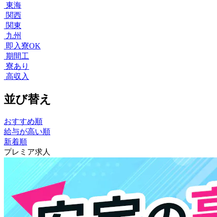
東海
関西
関東
九州
即入寮OK
期間工
寮あり
高収入
並び替え
おすすめ順
給与が高い順
新着順
プレミア求人