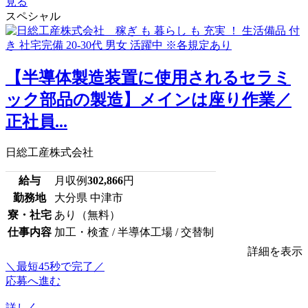
見る
スペシャル
【半導体製造装置に使用されるセラミ
ック部品の製造】メインは座り作業／
正社員...
日総工産株式会社
給与
月収例
302,866
円
勤務地
大分県 中津市
寮・社宅
あり（無料）
仕事内容
加工・検査 / 半導体工場 / 交替制
詳細を表示
＼最短45秒で完了／
応募へ進む
詳しく