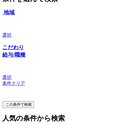
地域
選択
こだわり
給与/職種
選択
条件クリア
この条件で検索
人気の条件から検索