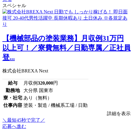
スペシャル
【機械部品の塗装業務】月収例31万円
以上可！／寮費無料／日勤専属／正社員
登...
株式会社BREXA Next
給与
月収例
320,000
円
勤務地
大分県 国東市
寮・社宅
あり（無料）
仕事内容
塗装・製造 / 機械系工場 / 日勤
詳細を表示
＼最短45秒で完了／
応募へ進む