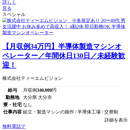
詳しく
見る
スペシャル
【月収例34万円】半導体製造マシンオ
ペレーター／年間休日130日／未経験歓
迎！
株式会社ティーエムビジョン
給与
月収例
340,000
円
勤務地
大分県 大分市
寮・社宅
なし
仕事内容
組立・製造マシンの操作 / 半導体工場 / 交替制
詳細を表示
無料電話で