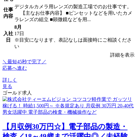
デジタルカメラ用レンズの製造工場でのお仕事です。
仕事
【主なお仕事内容】 ■ピンセットなどを用いたカメ
内容
ラレンズの組立 ■顕微鏡などを用...
8月
入社
17日
日
※目安になります、表記なしは面接時にご相談くださ
い
詳細を表示
＼最短45秒で完了／
応募へ進む
詳しく
見る
ゴールド求人
【月収例30万円☆】電子部品の製造・
検査／18～49歳まで活躍中◎／未経験...