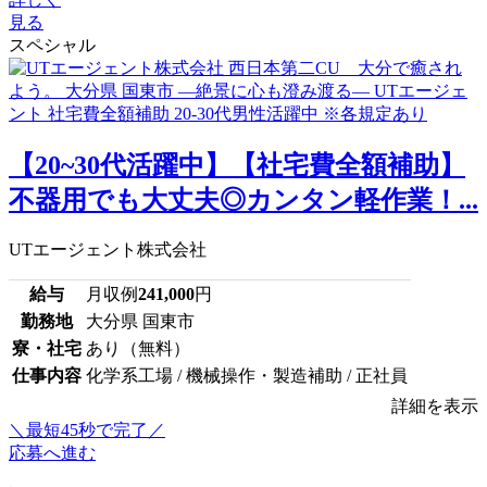
見る
スペシャル
【20~30代活躍中】【社宅費全額補助】
不器用でも大丈夫◎カンタン軽作業！...
UTエージェント株式会社
給与
月収例
241,000
円
勤務地
大分県 国東市
寮・社宅
あり（無料）
仕事内容
化学系工場 / 機械操作・製造補助 / 正社員
詳細を表示
＼最短45秒で完了／
応募へ進む