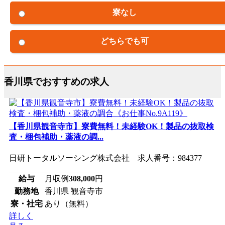
寮なし
どちらでも可
香川県でおすすめの求人
【香川県観音寺市】寮費無料！未経験OK！製品の抜取検
査・梱包補助・薬液の調...
日研トータルソーシング株式会社 求人番号：984377
給与
月収例
308,000
円
勤務地
香川県 観音寺市
寮・社宅
あり（無料）
詳しく