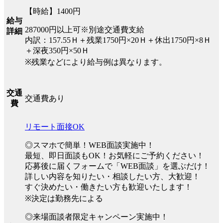
【時給】1400円
給与
287000円以上可※別途交通費支給
詳細
内訳：157.55Ｈ＋残業1750円×20Ｈ＋休出1750円×8Ｈ
＋深夜350円×50Ｈ
※残業などにより給与例は異なります。
交通
交通費あり
費
リモート面接OK
◎スマホで簡単！WEB面談実施中！
最短、即日面談もOK！お気軽にご予約ください！
応募後に届くフォームで「WEB面談」を選ぶだけ！
詳しい内容を知りたい・相談したい方、大歓迎！
すぐ決めたい・働きたい方も歓迎いたします！
※決定は勤務先による
◎来場面談者限定キャンペーン実施中！