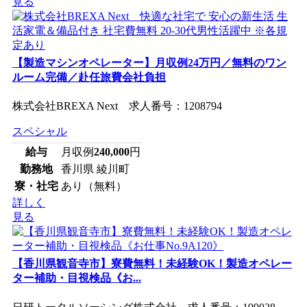
見る
【製造マシンオペレーター】月収例24万円／無料のワン
ルーム完備／赴任旅費会社負担
株式会社BREXA Next 求人番号：1208794
スペシャル
給与
月収例
240,000
円
勤務地
香川県 綾川町
寮・社宅
あり（無料）
詳しく
見る
【香川県観音寺市】寮費無料！未経験OK！製造オペレー
ター補助・目視検品《お...