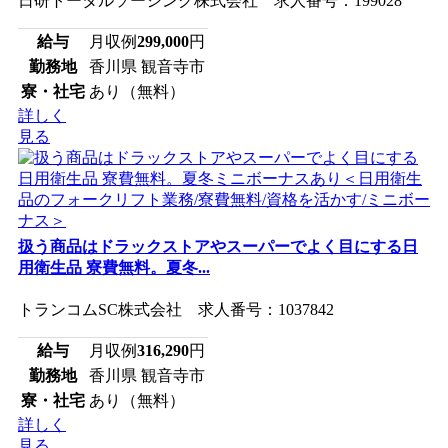
日研トータルソーシング株式会社 求人番号：199028
給与
月収例
299,000
円
勤務地
香川県 観音寺市
寮・社宅
あり（無料）
詳しく
見る
扱う商品はドラックストアやスーパーでよく目にする日
用衛生品 寮費無料。夏冬...
トランコムSC株式会社 求人番号：1037842
給与
月収例
316,290
円
勤務地
香川県 観音寺市
寮・社宅
あり（無料）
詳しく
見る