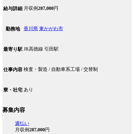
月収例
287,000
円
給与詳細
香川県
東かがわ市
勤務地
JR高徳線 引田駅
最寄り駅
検査・製造 / 自動車系工場 / 交替制
仕事内容
あり
寮・社宅
募集内容
週払い
月収例
287,000
円