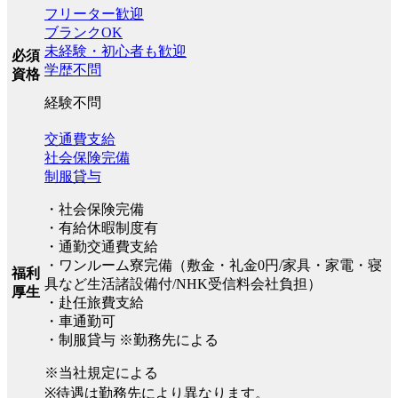
フリーター歓迎
ブランクOK
未経験・初心者も歓迎
必須
学歴不問
資格
経験不問
交通費支給
社会保険完備
制服貸与
・社会保険完備
・有給休暇制度有
・通勤交通費支給
・ワンルーム寮完備（敷金・礼金0円/家具・家電・寝
福利
具など生活諸設備付/NHK受信料会社負担）
厚生
・赴任旅費支給
・車通勤可
・制服貸与 ※勤務先による
※当社規定による
※待遇は勤務先により異なります。