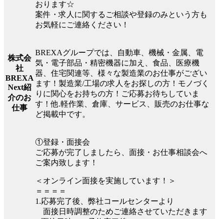
おります☆
案件・求人に関するご相談や登録のみという方も
お気軽にご連絡ください！
BREXAグループでは、自動車、機械・金属、電
株式会
気・電子部品・精密機器に加え、食品、医療機
社
器、住宅関連等、様々な製造業のお仕事がござい
BREXA
ます！製造業/工場の求人をお探しの方！モノづく
Next紹
りに関心をお持ちの方！ご応募お待ちしていま
介のお
す！他.軽作業、倉庫、サービス、販売のお仕事な
仕事
ど掲載中です。
①登録・面接会
ご応募が完了しましたら、面接・お仕事相談会へ
ご案内致します！
＜オンライン面接を実施しています！＞
＝＝＝＝
1.応募完了後、弊社コールセンターより
面接日時調整のためご連絡させていただきます