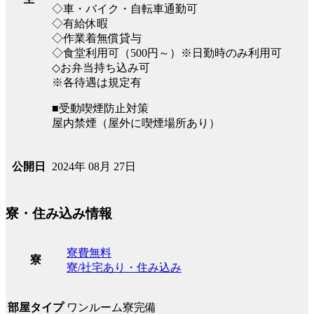
◇車・バイク・自転車通勤可
◇有給休暇
◇作業着無償貸与
◇食堂利用可（500円～）※日勤時のみ利用可
◇お弁当持ち込み可
※各待遇は規定有
■受動喫煙防止対策
屋内禁煙（屋外に喫煙場所あり）
2024年 08月 27日
公開日
寮・住み込み情報
寮費無料
寮
寮/社宅あり・住み込み
ワンルーム寮完備
部屋タイプ