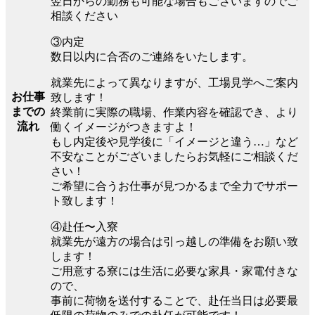
翌日からの勤務も可能な場合もございますのでご
相談ください
③内定
数日以内に合否のご連絡をいたします。
就業先によって異なりますが、工場見学へご案内
お仕事
致します！
までの
終業前に実際の職場、作業内容を確認でき、より
流れ
働くイメージがつきますよ！
もし内定後や見学後に「イメージと違う…」など
不安なことがございましたらお気軽にご相談くだ
さい！
ご希望に合うお仕事が見つかるまで全力でサポー
ト致します！
④赴任〜入寮
就業先が遠方の場合は引っ越しの準備をお願い致
します！
ご用意する寮には生活に必要な家具・家電付きな
ので、
事前に荷物を送付することで、赴任当日は必要最