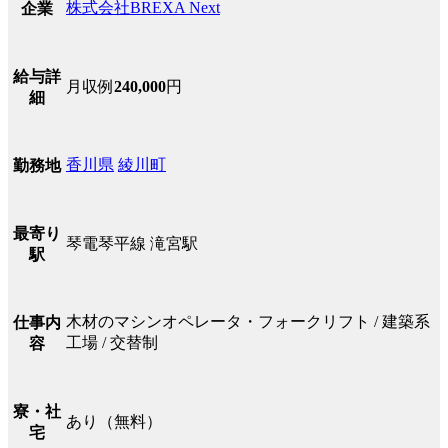
株式会社BREXA Next
企業
給与詳
月収例
240,000
円
細
香川県
綾川町
勤務地
最寄り
琴電琴平線 滝宮駅
駅
木材のマシンオペレータ・フォークリフト / 建築系
仕事内
工場 / 交替制
容
寮・社
あり（無料）
宅