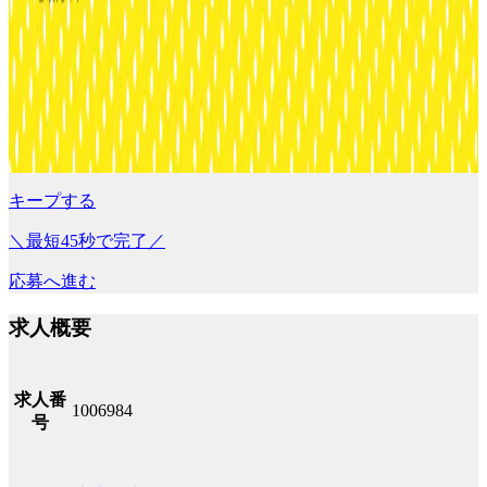
キープする
＼最短45秒で完了／
応募へ進む
求人概要
求人番
1006984
号