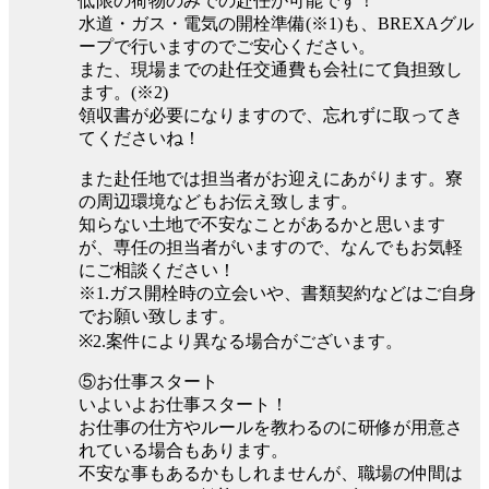
低限の荷物のみでの赴任が可能です！
水道・ガス・電気の開栓準備(※1)も、BREXAグル
ープで行いますのでご安心ください。
また、現場までの赴任交通費も会社にて負担致し
ます。(※2)
領収書が必要になりますので、忘れずに取ってき
てくださいね！
また赴任地では担当者がお迎えにあがります。寮
の周辺環境などもお伝え致します。
知らない土地で不安なことがあるかと思います
が、専任の担当者がいますので、なんでもお気軽
にご相談ください！
※1.ガス開栓時の立会いや、書類契約などはご自身
でお願い致します。
※2.案件により異なる場合がございます。
⑤お仕事スタート
いよいよお仕事スタート！
お仕事の仕方やルールを教わるのに研修が用意さ
れている場合もあります。
不安な事もあるかもしれませんが、職場の仲間は