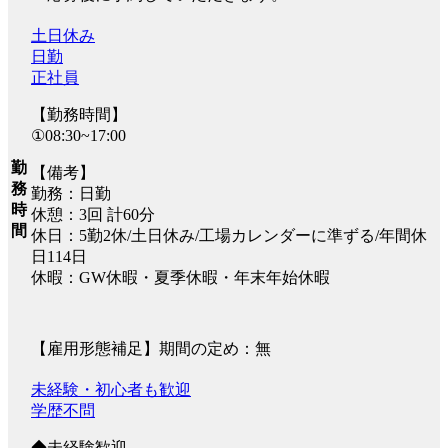
土日休み
日勤
正社員
【勤務時間】
①08:30~17:00
勤
【備考】
務
勤務：日勤
時
休憩：3回 計60分
間
休日：5勤2休/土日休み/工場カレンダーに準ずる/年間休
日114日
休暇：GW休暇・夏季休暇・年末年始休暇
【雇用形態補足】期間の定め：無
未経験・初心者も歓迎
学歴不問
◆未経験歓迎