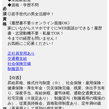
◆資格・学歴不問
必
須
◎若手世代の男女活躍中！
資
《履歴書不要☆オンライン面接OK》
格
家にいながらスマホですぐにWEB面談ができる！履歴
書・志望動機不要・私服でOK！
今までの経歴も問いません！
お気軽にご応募ください！
正社員登用あり
交通費支給
社会保険完備
制服貸与
【待遇】
昇給昇格、株式付与制度（※）、社会保険・雇用保険・
健康保険・厚生年金・労災保険完備、残業、休出手当有
り、深夜手当、有給休暇、慶弔休暇、通勤交通費支給、
社宅完備（※規定あり）、制服貸与（制服着用の職場の
み）、従業員持株会、資格取得制度あり、定年満60歳
（再雇用として原則65歳迄就業）