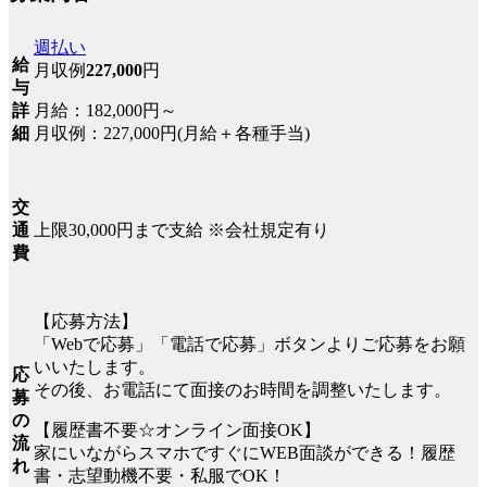
週払い
給
月収例
227,000
円
与
月給：182,000円～
詳
月収例：227,000円(月給＋各種手当)
細
交
上限30,000円まで支給 ※会社規定有り
通
費
【応募方法】
「Webで応募」「電話で応募」ボタンよりご応募をお願
いいたします。
応
その後、お電話にて面接のお時間を調整いたします。
募
の
【履歴書不要☆オンライン面接OK】
流
家にいながらスマホですぐにWEB面談ができる！履歴
れ
書・志望動機不要・私服でOK！