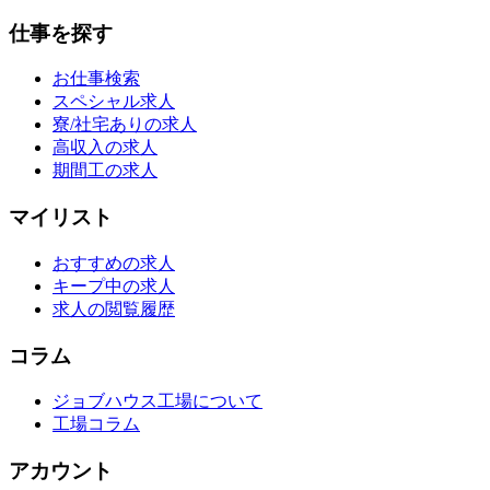
仕事を探す
お仕事検索
スペシャル求人
寮/社宅ありの求人
高収入の求人
期間工の求人
マイリスト
おすすめの求人
キープ中の求人
求人の閲覧履歴
コラム
ジョブハウス工場について
工場コラム
アカウント