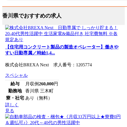
香川県でおすすめの求人
【住宅用コンクリート製品の製造オペレーター】働きや
すい日勤専属／時給1,4...
株式会社BREXA Next 求人番号：1205774
スペシャル
給与
月収例
260,000
円
勤務地
香川県 三木町
寮・社宅
あり（無料）
詳しく
見る