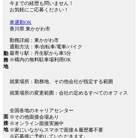
今までの経歴も問いません！
お気軽にご応募ください！
車通勤OK
香川県 東かがわ市
勤務詳細：東かがわ市
通勤方法：車/自転車/電車/バイク
最寄り駅：丹生駅から車5分
勤
※構内の無料駐車場利用OK
務
地
就業場所：勤務地、その他会社が指定する範囲
就業場所の変更範囲：会社の定めるすべてのオフィス
全国各地のキャリアセンター
面
※その他面接会場あり
接
※オンライン面接実施中
地
※家にいながらスマホで面接＆履歴書不要
※応募後に予約していただきます。