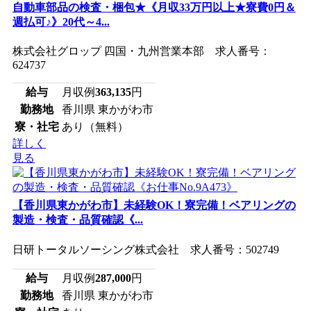
自動車部品の検査・梱包★《月収33万円以上★寮費0円＆
週払可♪》20代～4...
株式会社グロップ 四国・九州営業本部 求人番号：
624737
給与
月収例
363,135
円
勤務地
香川県 東かがわ市
寮・社宅
あり（無料）
詳しく
見る
【香川県東かがわ市】未経験OK！寮完備！ベアリングの
製造・検査・品質確認《...
日研トータルソーシング株式会社 求人番号：502749
給与
月収例
287,000
円
勤務地
香川県 東かがわ市