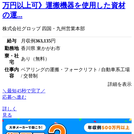
万円以上可》運搬機器を使用した資材
の運...
株式会社グロップ 四国・九州営業本部
給与
月収例
363,135
円
勤務地
香川県 東かがわ市
寮・社
あり（無料）
宅
仕事内
ベアリングの運搬・フォークリフト / 自動車系工場
容
/ 交替制
詳細を表示
＼最短45秒で完了／
応募へ進む
詳しく
見る