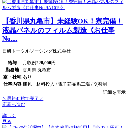
【香川県丸亀市】未経験OK！寮完備！
液晶パネルのフィルム製造《お仕事
No....
日研トータルソーシング株式会社
給与
月収例
228,000
円
勤務地
香川県 丸亀市
寮・社宅
あり
仕事内容
梱包・材料投入 / 電子部品系工場 / 交替制
詳細を表示
＼最短45秒で完了／
応募へ進む
詳しく
見る