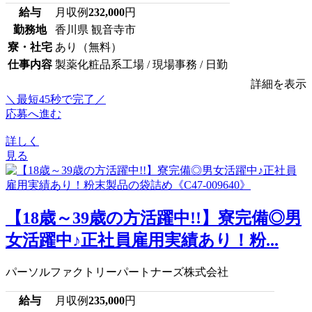
給与
月収例
232,000
円
勤務地
香川県 観音寺市
寮・社宅
あり（無料）
仕事内容
製薬化粧品系工場 / 現場事務 / 日勤
詳細を表示
＼最短45秒で完了／
応募へ進む
詳しく
見る
【18歳～39歳の方活躍中!!】寮完備◎男
女活躍中♪正社員雇用実績あり！粉...
パーソルファクトリーパートナーズ株式会社
給与
月収例
235,000
円