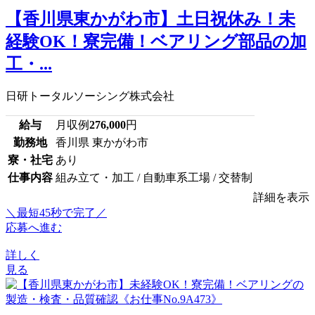
【香川県東かがわ市】土日祝休み！未
経験OK！寮完備！ベアリング部品の加
工・...
日研トータルソーシング株式会社
給与
月収例
276,000
円
勤務地
香川県 東かがわ市
寮・社宅
あり
仕事内容
組み立て・加工 / 自動車系工場 / 交替制
詳細を表示
＼最短45秒で完了／
応募へ進む
詳しく
見る