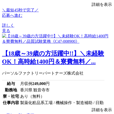
詳細を表示
＼最短45秒で完了／
応募へ進む
詳しく
見る
【18歳～39歳の方活躍中!!】＼未経験
OK！高時給1400円＆寮費無料／...
パーソルファクトリーパートナーズ株式会社
給与
月収例
249,000
円
勤務地
香川県 観音寺市
寮・社宅
あり（無料）
仕事内容
製薬化粧品系工場 / 機械操作・製造補助 / 日勤
詳細を表示