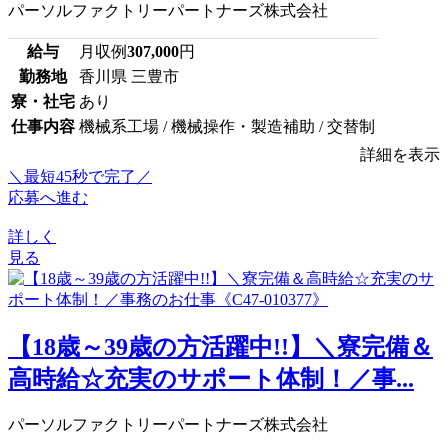
パーソルファクトリーパートナーズ株式会社
給与
月収例
307,000
円
勤務地
香川県 三豊市
寮・社宅
あり
仕事内容
機械系工場 / 機械操作・製造補助 / 交替制
詳細を表示
＼最短45秒で完了／
応募へ進む
詳しく
見る
【18歳～39歳の方活躍中!!】＼寮完備＆
高時給☆充実のサポート体制！／事...
パーソルファクトリーパートナーズ株式会社