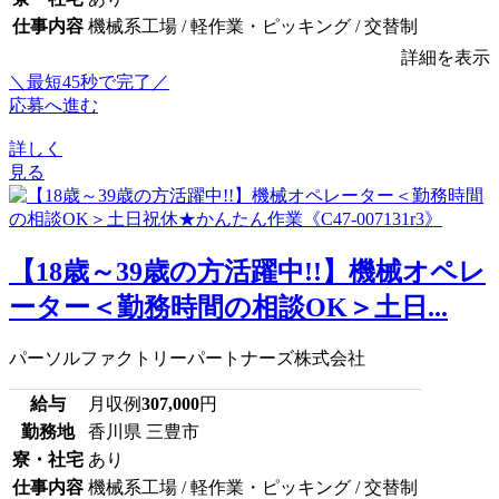
仕事内容
機械系工場 / 軽作業・ピッキング / 交替制
詳細を表示
＼最短45秒で完了／
応募へ進む
詳しく
見る
【18歳～39歳の方活躍中!!】機械オペレ
ーター＜勤務時間の相談OK＞土日...
パーソルファクトリーパートナーズ株式会社
給与
月収例
307,000
円
勤務地
香川県 三豊市
寮・社宅
あり
仕事内容
機械系工場 / 軽作業・ピッキング / 交替制