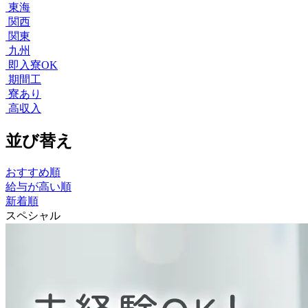
東海
関西
関東
九州
即入寮OK
期間工
寮あり
高収入
並び替え
おすすめ順
給与が高い順
新着順
スペシャル