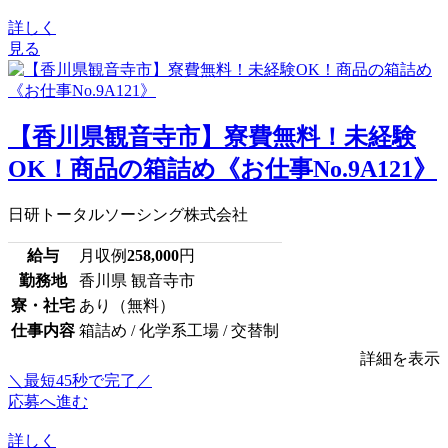
詳しく
見る
【香川県観音寺市】寮費無料！未経験
OK！商品の箱詰め《お仕事No.9A121》
日研トータルソーシング株式会社
給与
月収例
258,000
円
勤務地
香川県 観音寺市
寮・社宅
あり（無料）
仕事内容
箱詰め / 化学系工場 / 交替制
詳細を表示
＼最短45秒で完了／
応募へ進む
詳しく