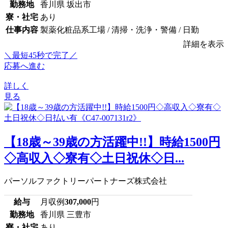
勤務地
香川県 坂出市
寮・社宅
あり
仕事内容
製薬化粧品系工場 / 清掃・洗浄・警備 / 日勤
詳細を表示
＼最短45秒で完了／
応募へ進む
詳しく
見る
【18歳～39歳の方活躍中!!】時給1500円
◇高収入◇寮有◇土日祝休◇日...
パーソルファクトリーパートナーズ株式会社
給与
月収例
307,000
円
勤務地
香川県 三豊市
寮・社宅
あり