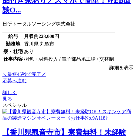
品付き寮あり／スマホで簡単！WEB面
談O...
日研トータルソーシング株式会社
給与
月収例
228,000
円
勤務地
香川県 丸亀市
寮・社宅
あり
仕事内容
梱包・材料投入 / 電子部品系工場 / 交替制
詳細を表示
＼最短45秒で完了／
応募へ進む
詳しく
見る
スペシャル
【香川県観音寺市】寮費無料！未経験