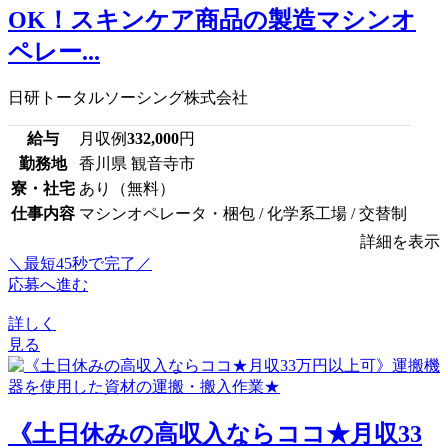
OK！スキンケア商品の製造マシンオ
ペレー...
日研トータルソーシング株式会社
給与
月収例
332,000
円
勤務地
香川県 観音寺市
寮・社宅
あり（無料）
仕事内容
マシンオペレータ・梱包 / 化学系工場 / 交替制
詳細を表示
＼最短45秒で完了／
応募へ進む
詳しく
見る
《土日休みの高収入ならココ★月収33