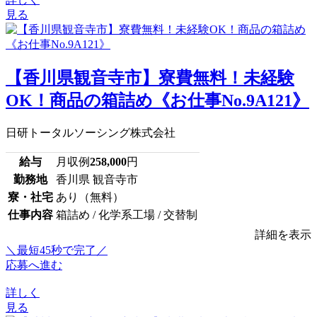
見る
【香川県観音寺市】寮費無料！未経験
OK！商品の箱詰め《お仕事No.9A121》
日研トータルソーシング株式会社
給与
月収例
258,000
円
勤務地
香川県 観音寺市
寮・社宅
あり（無料）
仕事内容
箱詰め / 化学系工場 / 交替制
詳細を表示
＼最短45秒で完了／
応募へ進む
詳しく
見る