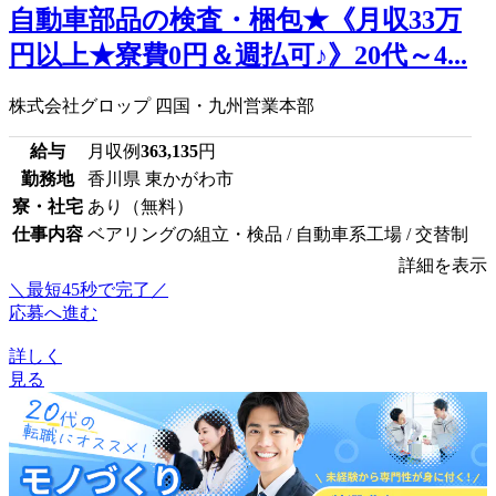
自動車部品の検査・梱包★《月収33万
円以上★寮費0円＆週払可♪》20代～4...
株式会社グロップ 四国・九州営業本部
給与
月収例
363,135
円
勤務地
香川県 東かがわ市
寮・社宅
あり（無料）
仕事内容
ベアリングの組立・検品 / 自動車系工場 / 交替制
詳細を表示
＼最短45秒で完了／
応募へ進む
詳しく
見る