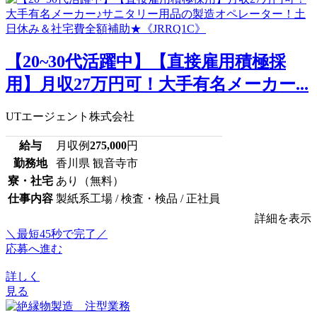
【20~30代活躍中】【直接雇用積極採
用】月収27万円可！大手有名メーカー...
UTエージェント株式会社
給与
月収例
275,000
円
勤務地
香川県 観音寺市
寮・社宅
あり（無料）
仕事内容
製紙系工場 / 検査・検品 / 正社員
詳細を表示
＼最短45秒で完了／
応募へ進む
詳しく
見る