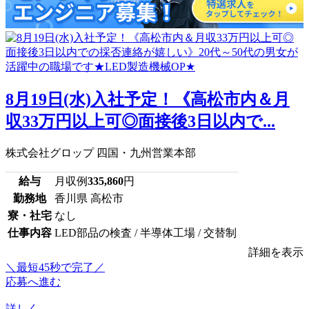
8月19日(水)入社予定！《高松市内＆月
収33万円以上可◎面接後3日以内で...
株式会社グロップ 四国・九州営業本部
給与
月収例
335,860
円
勤務地
香川県 高松市
寮・社宅
なし
仕事内容
LED部品の検査 / 半導体工場 / 交替制
詳細を表示
＼最短45秒で完了／
応募へ進む
詳しく