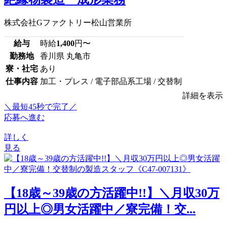
株式会社Gファクトリー松山営業所
給与
時給
1,400
円〜
勤務地
香川県 丸亀市
寮・社宅
あり
仕事内容
加工・プレス / 電子部品系工場 / 交替制
詳細を表示
＼最短45秒で完了／
応募へ進む
詳しく
見る
【18歳～39歳の方活躍中!!】＼月収30万
円以上◎男女活躍中／寮完備！交...