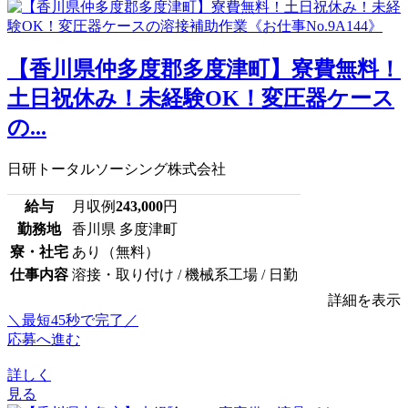
【香川県仲多度郡多度津町】寮費無料！
土日祝休み！未経験OK！変圧器ケース
の...
日研トータルソーシング株式会社
給与
月収例
243,000
円
勤務地
香川県 多度津町
寮・社宅
あり（無料）
仕事内容
溶接・取り付け / 機械系工場 / 日勤
詳細を表示
＼最短45秒で完了／
応募へ進む
詳しく
見る