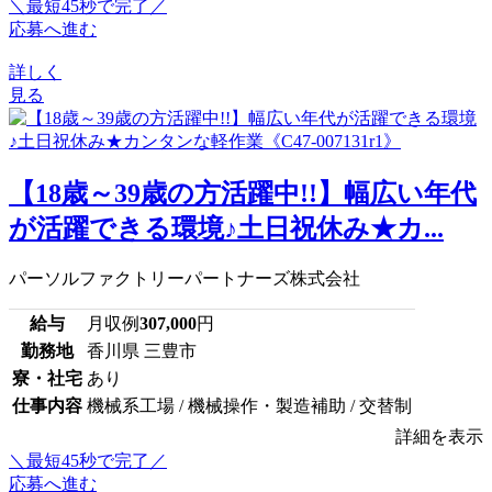
＼最短45秒で完了／
応募へ進む
詳しく
見る
【18歳～39歳の方活躍中!!】幅広い年代
が活躍できる環境♪土日祝休み★カ...
パーソルファクトリーパートナーズ株式会社
給与
月収例
307,000
円
勤務地
香川県 三豊市
寮・社宅
あり
仕事内容
機械系工場 / 機械操作・製造補助 / 交替制
詳細を表示
＼最短45秒で完了／
応募へ進む