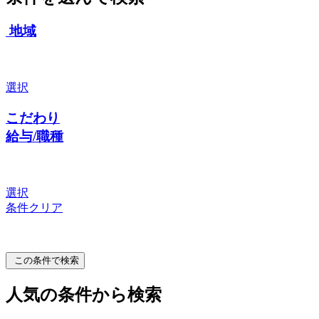
地域
選択
こだわり
給与/職種
選択
条件クリア
この条件で検索
人気の条件から検索