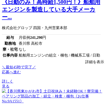
《日勤のみ！高時給1,500円！》船舶用
エンジンを製造している大手メーカ
ー...
株式会社グロップ 四国・九州営業本部
給与
月収例
241,290
円
勤務地
香川県 高松市
寮・社宅
なし
仕事内容
船舶用エンジンの組立・梱包 / 機械系工場 / 日勤
詳細を表示
＼最短45秒で完了／
応募へ進む
詳しく
見る