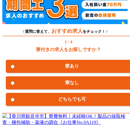
おすすめ求人
\ 質問に答えて、
をチェック！ /
1 / 4
寮付きの求人をお探しですか？
寮あり
寮なし
どちらでも可