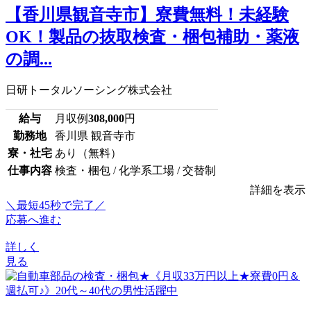
【香川県観音寺市】寮費無料！未経験
OK！製品の抜取検査・梱包補助・薬液
の調...
日研トータルソーシング株式会社
給与
月収例
308,000
円
勤務地
香川県 観音寺市
寮・社宅
あり（無料）
仕事内容
検査・梱包 / 化学系工場 / 交替制
詳細を表示
＼最短45秒で完了／
応募へ進む
詳しく
見る