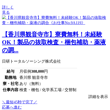
詳しく
見る
【香川県観音寺市】寮費無料！未経験
OK！製品の抜取検査・梱包補助・薬液
の調...
日研トータルソーシング株式会社
給与
月収例
308,000
円
勤務地
香川県 観音寺市
寮・社宅
あり（無料）
仕事内容
検査・梱包 / 化学系工場 / 交替制
詳細を表示
＼最短45秒で完了／
応募へ進む