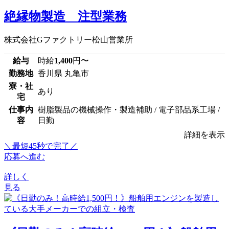
絶縁物製造 注型業務
株式会社Gファクトリー松山営業所
給与
時給
1,400
円〜
勤務地
香川県 丸亀市
寮・社
あり
宅
仕事内
樹脂製品の機械操作・製造補助 / 電子部品系工場 /
容
日勤
詳細を表示
＼最短45秒で完了／
応募へ進む
詳しく
見る