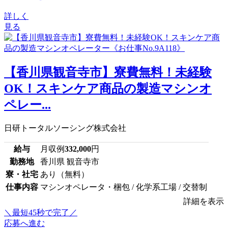
詳しく
見る
【香川県観音寺市】寮費無料！未経験
OK！スキンケア商品の製造マシンオ
ペレー...
日研トータルソーシング株式会社
給与
月収例
332,000
円
勤務地
香川県 観音寺市
寮・社宅
あり（無料）
仕事内容
マシンオペレータ・梱包 / 化学系工場 / 交替制
詳細を表示
＼最短45秒で完了／
応募へ進む