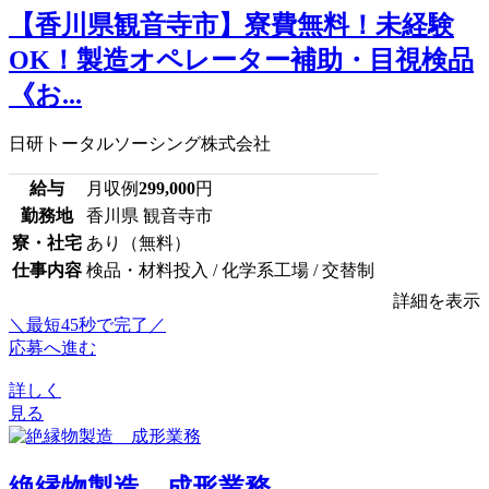
【香川県観音寺市】寮費無料！未経験
OK！製造オペレーター補助・目視検品
《お...
日研トータルソーシング株式会社
給与
月収例
299,000
円
勤務地
香川県 観音寺市
寮・社宅
あり（無料）
仕事内容
検品・材料投入 / 化学系工場 / 交替制
詳細を表示
＼最短45秒で完了／
応募へ進む
詳しく
見る
絶縁物製造 成形業務