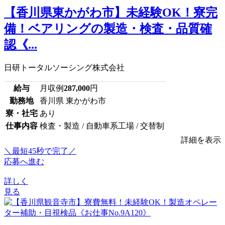
【香川県東かがわ市】未経験OK！寮完
備！ベアリングの製造・検査・品質確
認《...
日研トータルソーシング株式会社
給与
月収例
287,000
円
勤務地
香川県 東かがわ市
寮・社宅
あり
仕事内容
検査・製造 / 自動車系工場 / 交替制
詳細を表示
＼最短45秒で完了／
応募へ進む
詳しく
見る