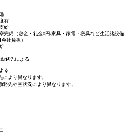
備
度有
支給
寮完備（敷金・礼金0円/家具・家電・寝具など生活諸設備
料会社負担）
給
※勤務先による
よる
先により異なります。
勤務先や空状況により異なります。
9日