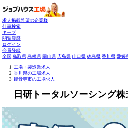
求人掲載希望の企業様
仕事検索
キープ
閲覧履歴
ログイン
会員登録
全国
鳥取県
島根県
岡山県
広島県
山口県
徳島県
香川県
愛媛
工場・製造業求人
香川県の工場求人
観音寺市の工場求人
日研トータルソーシング株式会