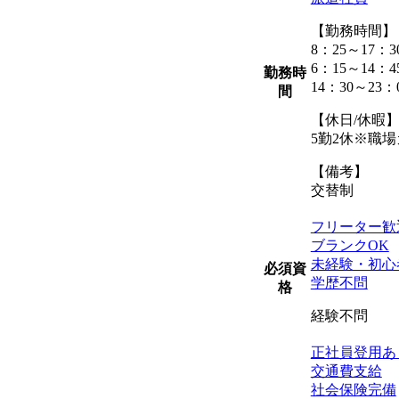
【勤務時間】
8：25～17：3
6：15～14：4
勤務時
14：30～23：
間
【休日/休暇
5勤2休※職
【備考】
交替制
フリーター歓
ブランクOK
未経験・初心
必須資
学歴不問
格
経験不問
正社員登用あ
交通費支給
社会保険完備