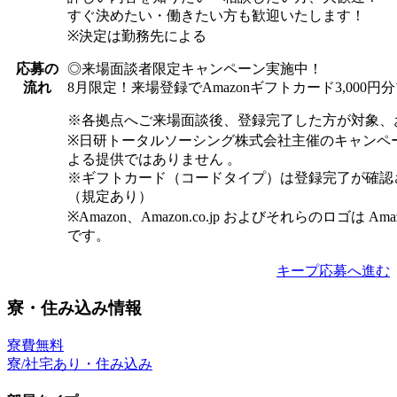
すぐ決めたい・働きたい方も歓迎いたします！
※決定は勤務先による
◎来場面談者限定キャンペーン実施中！
応募の
8月限定！来場登録でAmazonギフトカード3,000
流れ
※各拠点へご来場面談後、登録完了した方が対象、
※日研トータルソーシング株式会社主催のキャンペ
よる提供ではありません 。
※ギフトカード（コードタイプ）は登録完了が確認
（規定あり）
※Amazon、Amazon.co.jp およびそれらのロゴは Am
です。
キープ
応募へ進む
寮・住み込み情報
寮費無料
寮/社宅あり・住み込み