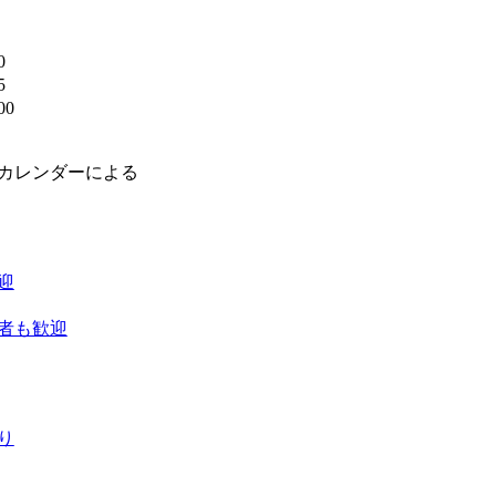
0
5
00
】
場カレンダーによる
迎
者も歓迎
り