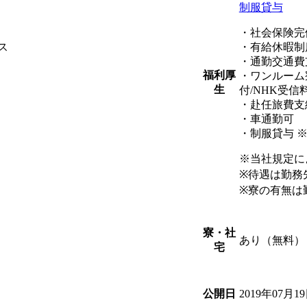
制服貸与
・社会保険完
ス
・有給休暇制
・通勤交通費
福利厚
・ワンルーム
生
付/NHK受信
・赴任旅費支
・車通勤可
・制服貸与 
※当社規定に
※待遇は勤務
※寮の有無は
寮・社
あり（無料）
宅
2019年07月1
公開日