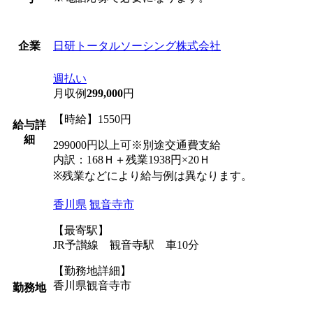
日研トータルソーシング株式会社
企業
週払い
月収例
299,000
円
【時給】1550円
給与詳
細
299000円以上可※別途交通費支給
内訳：168Ｈ＋残業1938円×20Ｈ
※残業などにより給与例は異なります。
香川県
観音寺市
【最寄駅】
JR予讃線 観音寺駅 車10分
【勤務地詳細】
香川県観音寺市
勤務地