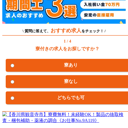
おすすめ求人
\ 質問に答えて、
をチェック！ /
1 / 4
寮付きの求人をお探しですか？
寮あり
寮なし
どちらでも可