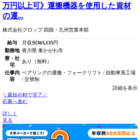
万円以上可》運搬機器を使用した資材
の運...
株式会社グロップ 四国・九州営業本部
給与
月収例
363,135
円
勤務地
香川県 東かがわ市
寮・社
あり（無料）
宅
仕事内
ベアリングの運搬・フォークリフト / 自動車系工場
容
/ 交替制
詳細を表示
＼最短45秒で完了／
応募へ進む
詳しく
見る