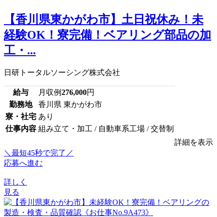
【香川県東かがわ市】土日祝休み！未
経験OK！寮完備！ベアリング部品の加
工・...
日研トータルソーシング株式会社
給与
月収例
276,000
円
勤務地
香川県 東かがわ市
寮・社宅
あり
仕事内容
組み立て・加工 / 自動車系工場 / 交替制
詳細を表示
＼最短45秒で完了／
応募へ進む
詳しく
見る