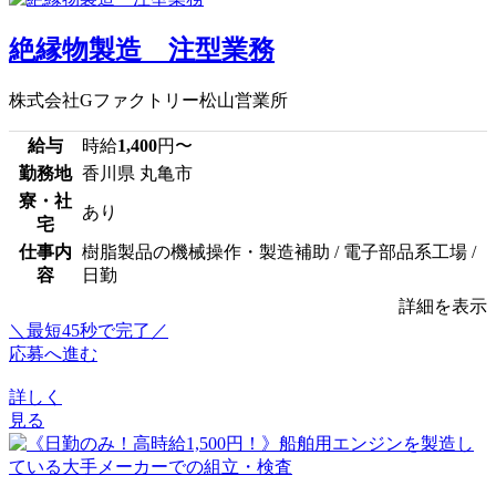
絶縁物製造 注型業務
株式会社Gファクトリー松山営業所
給与
時給
1,400
円〜
勤務地
香川県 丸亀市
寮・社
あり
宅
仕事内
樹脂製品の機械操作・製造補助 / 電子部品系工場 /
容
日勤
詳細を表示
＼最短45秒で完了／
応募へ進む
詳しく
見る