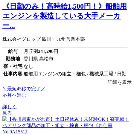
《日勤のみ！高時給1,500円！》船舶用
エンジンを製造している大手メーカ
ー...
株式会社グロップ 四国・九州営業本部
給与
月収例
241,290
円
勤務地
香川県 高松市
寮・社宅
なし
仕事内容
船舶用エンジンの組立・梱包 / 機械系工場 / 日勤
詳細を表示
＼最短45秒で完了／
応募へ進む
詳しく
見る