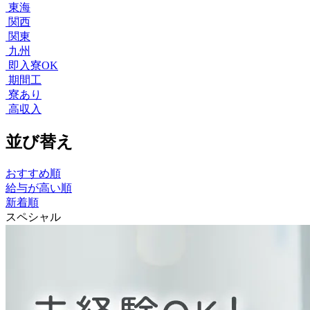
東海
関西
関東
九州
即入寮OK
期間工
寮あり
高収入
並び替え
おすすめ順
給与が高い順
新着順
スペシャル