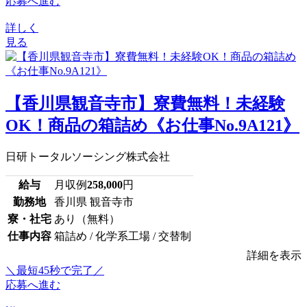
応募へ進む
詳しく
見る
【香川県観音寺市】寮費無料！未経験
OK！商品の箱詰め《お仕事No.9A121》
日研トータルソーシング株式会社
給与
月収例
258,000
円
勤務地
香川県 観音寺市
寮・社宅
あり（無料）
仕事内容
箱詰め / 化学系工場 / 交替制
詳細を表示
＼最短45秒で完了／
応募へ進む