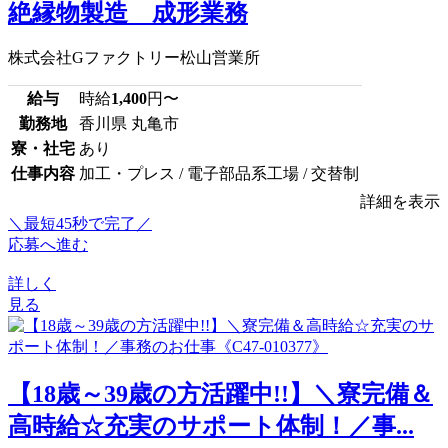
絶縁物製造 成形業務
株式会社Gファクトリー松山営業所
給与
時給
1,400
円〜
勤務地
香川県 丸亀市
寮・社宅
あり
仕事内容
加工・プレス / 電子部品系工場 / 交替制
詳細を表示
＼最短45秒で完了／
応募へ進む
詳しく
見る
【18歳～39歳の方活躍中!!】＼寮完備＆
高時給☆充実のサポート体制！／事...