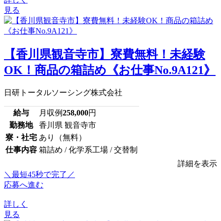
見る
【香川県観音寺市】寮費無料！未経験
OK！商品の箱詰め《お仕事No.9A121》
日研トータルソーシング株式会社
給与
月収例
258,000
円
勤務地
香川県 観音寺市
寮・社宅
あり（無料）
仕事内容
箱詰め / 化学系工場 / 交替制
詳細を表示
＼最短45秒で完了／
応募へ進む
詳しく
見る