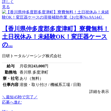
詳しく
見る
【香川県仲多度郡多度津町】寮費無料！
土日祝休み！未経験OK！変圧器ケース
の...
日研トータルソーシング株式会社
給与
月収例
243,000
円
勤務地
香川県 多度津町
寮・社宅
あり（無料）
仕事内容
溶接・取り付け / 機械系工場 / 日勤
詳細を表示
＼最短45秒で完了／
応募へ進む