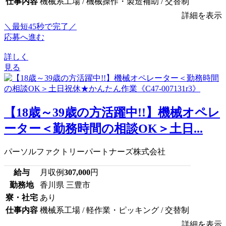
仕事内容
機械系工場 / 機械操作・製造補助 / 交替制
詳細を表示
＼最短45秒で完了／
応募へ進む
詳しく
見る
【18歳～39歳の方活躍中!!】機械オペレ
ーター＜勤務時間の相談OK＞土日...
パーソルファクトリーパートナーズ株式会社
給与
月収例
307,000
円
勤務地
香川県 三豊市
寮・社宅
あり
仕事内容
機械系工場 / 軽作業・ピッキング / 交替制
詳細を表示