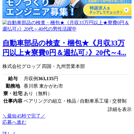
自動車部品の検査・梱包★《月収33万
円以上★寮費0円＆週払可♪》20代～4...
株式会社グロップ 四国・九州営業本部
給与
月収例
363,135
円
勤務地
香川県 東かがわ市
寮・社宅
あり（無料）
仕事内容
ベアリングの組立・検品 / 自動車系工場 / 交替制
詳細を表示
＼最短45秒で完了／
応募へ進む
詳しく