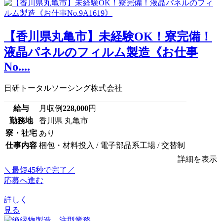
【香川県丸亀市】未経験OK！寮完備！
液晶パネルのフィルム製造《お仕事
No....
日研トータルソーシング株式会社
給与
月収例
228,000
円
勤務地
香川県 丸亀市
寮・社宅
あり
仕事内容
梱包・材料投入 / 電子部品系工場 / 交替制
詳細を表示
＼最短45秒で完了／
応募へ進む
詳しく
見る