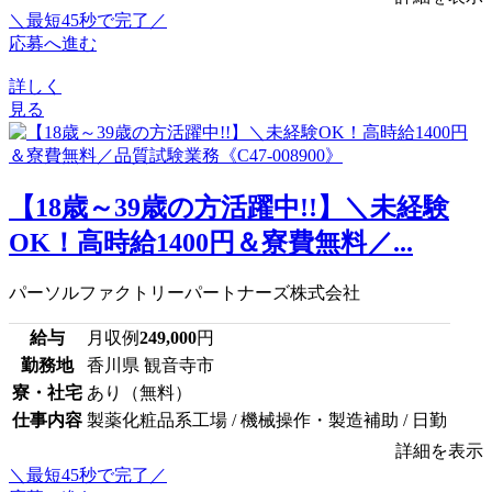
＼最短45秒で完了／
応募へ進む
詳しく
見る
【18歳～39歳の方活躍中!!】＼未経験
OK！高時給1400円＆寮費無料／...
パーソルファクトリーパートナーズ株式会社
給与
月収例
249,000
円
勤務地
香川県 観音寺市
寮・社宅
あり（無料）
仕事内容
製薬化粧品系工場 / 機械操作・製造補助 / 日勤
詳細を表示
＼最短45秒で完了／