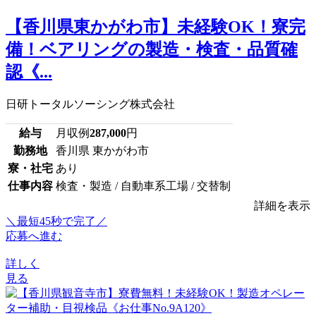
【香川県東かがわ市】未経験OK！寮完
備！ベアリングの製造・検査・品質確
認《...
日研トータルソーシング株式会社
給与
月収例
287,000
円
勤務地
香川県 東かがわ市
寮・社宅
あり
仕事内容
検査・製造 / 自動車系工場 / 交替制
詳細を表示
＼最短45秒で完了／
応募へ進む
詳しく
見る