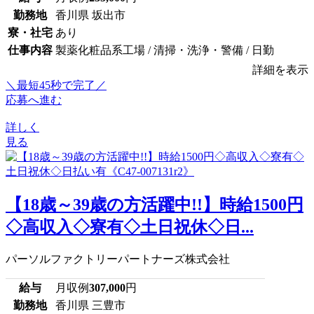
勤務地
香川県 坂出市
寮・社宅
あり
仕事内容
製薬化粧品系工場 / 清掃・洗浄・警備 / 日勤
詳細を表示
＼最短45秒で完了／
応募へ進む
詳しく
見る
【18歳～39歳の方活躍中!!】時給1500円
◇高収入◇寮有◇土日祝休◇日...
パーソルファクトリーパートナーズ株式会社
給与
月収例
307,000
円
勤務地
香川県 三豊市