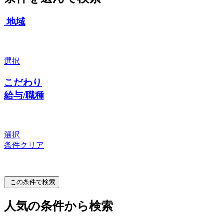
地域
選択
こだわり
給与/職種
選択
条件クリア
この条件で検索
人気の条件から検索