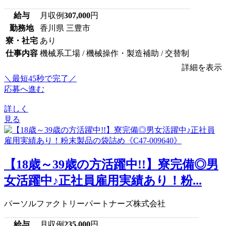
給与
月収例
307,000
円
勤務地
香川県 三豊市
寮・社宅
あり
仕事内容
機械系工場 / 機械操作・製造補助 / 交替制
詳細を表示
＼最短45秒で完了／
応募へ進む
詳しく
見る
【18歳～39歳の方活躍中!!】寮完備◎男
女活躍中♪正社員雇用実績あり！粉...
パーソルファクトリーパートナーズ株式会社
給与
月収例
235,000
円