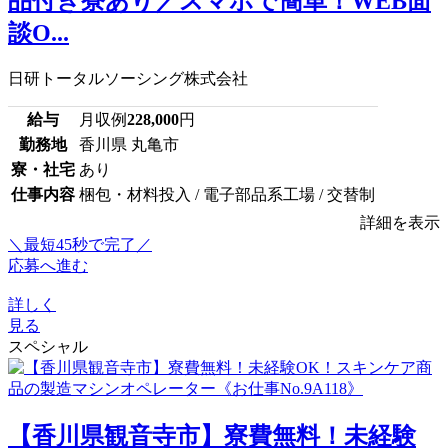
品付き寮あり／スマホで簡単！WEB面
談O...
日研トータルソーシング株式会社
給与
月収例
228,000
円
勤務地
香川県 丸亀市
寮・社宅
あり
仕事内容
梱包・材料投入 / 電子部品系工場 / 交替制
詳細を表示
＼最短45秒で完了／
応募へ進む
詳しく
見る
スペシャル
【香川県観音寺市】寮費無料！未経験