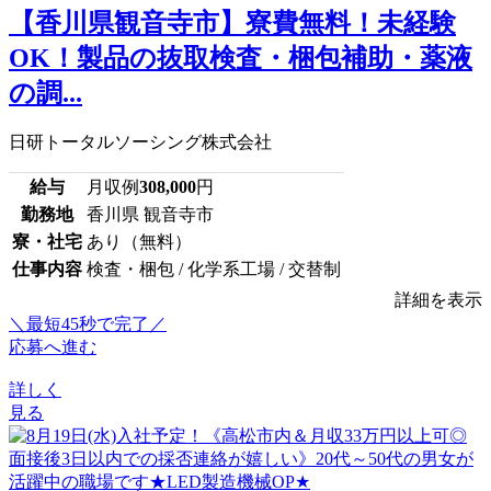
【香川県観音寺市】寮費無料！未経験
OK！製品の抜取検査・梱包補助・薬液
の調...
日研トータルソーシング株式会社
給与
月収例
308,000
円
勤務地
香川県 観音寺市
寮・社宅
あり（無料）
仕事内容
検査・梱包 / 化学系工場 / 交替制
詳細を表示
＼最短45秒で完了／
応募へ進む
詳しく
見る