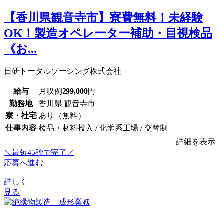
【香川県観音寺市】寮費無料！未経験
OK！製造オペレーター補助・目視検品
《お...
日研トータルソーシング株式会社
給与
月収例
299,000
円
勤務地
香川県 観音寺市
寮・社宅
あり（無料）
仕事内容
検品・材料投入 / 化学系工場 / 交替制
詳細を表示
＼最短45秒で完了／
応募へ進む
詳しく
見る