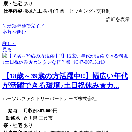
寮・社宅
あり
仕事内容
機械系工場 / 軽作業・ピッキング / 交替制
詳細を表示
＼最短45秒で完了／
応募へ進む
詳しく
見る
【18歳～39歳の方活躍中!!】幅広い年代
が活躍できる環境♪土日祝休み★カ...
パーソルファクトリーパートナーズ株式会社
給与
月収例
307,000
円
勤務地
香川県 三豊市
寮・社宅
あり