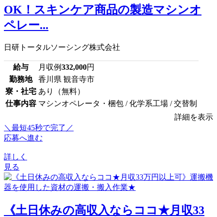
OK！スキンケア商品の製造マシンオ
ペレー...
日研トータルソーシング株式会社
給与
月収例
332,000
円
勤務地
香川県 観音寺市
寮・社宅
あり（無料）
仕事内容
マシンオペレータ・梱包 / 化学系工場 / 交替制
詳細を表示
＼最短45秒で完了／
応募へ進む
詳しく
見る
《土日休みの高収入ならココ★月収33