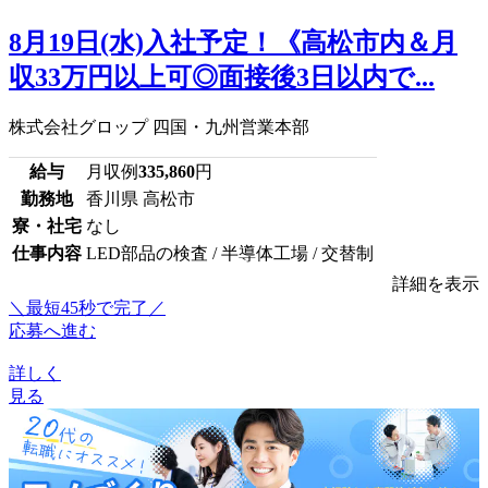
8月19日(水)入社予定！《高松市内＆月
収33万円以上可◎面接後3日以内で...
株式会社グロップ 四国・九州営業本部
給与
月収例
335,860
円
勤務地
香川県 高松市
寮・社宅
なし
仕事内容
LED部品の検査 / 半導体工場 / 交替制
詳細を表示
＼最短45秒で完了／
応募へ進む
詳しく
見る