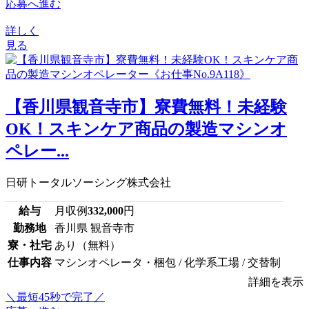
応募へ進む
詳しく
見る
【香川県観音寺市】寮費無料！未経験
OK！スキンケア商品の製造マシンオ
ペレー...
日研トータルソーシング株式会社
給与
月収例
332,000
円
勤務地
香川県 観音寺市
寮・社宅
あり（無料）
仕事内容
マシンオペレータ・梱包 / 化学系工場 / 交替制
詳細を表示
＼最短45秒で完了／