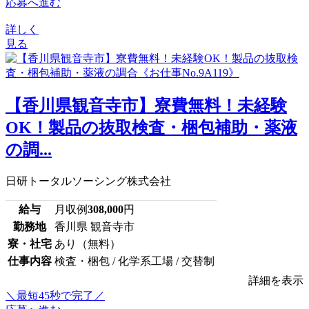
応募へ進む
詳しく
見る
【香川県観音寺市】寮費無料！未経験
OK！製品の抜取検査・梱包補助・薬液
の調...
日研トータルソーシング株式会社
給与
月収例
308,000
円
勤務地
香川県 観音寺市
寮・社宅
あり（無料）
仕事内容
検査・梱包 / 化学系工場 / 交替制
詳細を表示
＼最短45秒で完了／