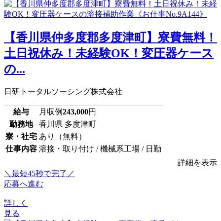
【香川県仲多度郡多度津町】寮費無料！
土日祝休み！未経験OK！変圧器ケース
の...
日研トータルソーシング株式会社
給与
月収例
243,000
円
勤務地
香川県 多度津町
寮・社宅
あり（無料）
仕事内容
溶接・取り付け / 機械系工場 / 日勤
詳細を表示
＼最短45秒で完了／
応募へ進む
詳しく
見る