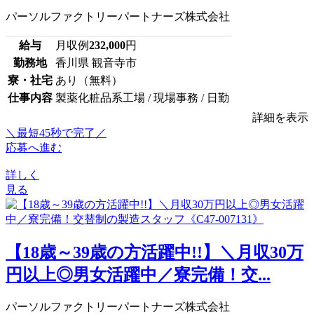
パーソルファクトリーパートナーズ株式会社
給与
月収例
232,000
円
勤務地
香川県 観音寺市
寮・社宅
あり（無料）
仕事内容
製薬化粧品系工場 / 現場事務 / 日勤
詳細を表示
＼最短45秒で完了／
応募へ進む
詳しく
見る
【18歳～39歳の方活躍中!!】＼月収30万
円以上◎男女活躍中／寮完備！交...
パーソルファクトリーパートナーズ株式会社