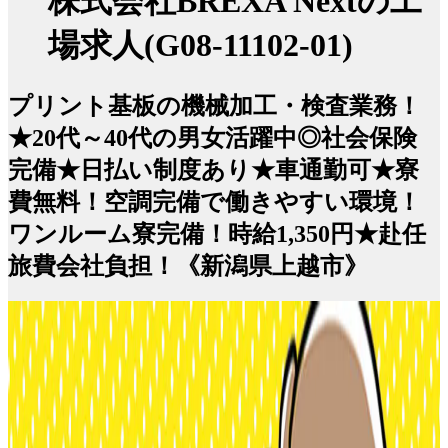
株式会社BREXA Nextの工
場求人(G08-11102-01)
プリント基板の機械加工・検査業務！
★20代～40代の男女活躍中◎社会保険
完備★日払い制度あり★車通勤可★寮
費無料！空調完備で働きやすい環境！
ワンルーム寮完備！時給1,350円★赴任
旅費会社負担！《新潟県上越市》