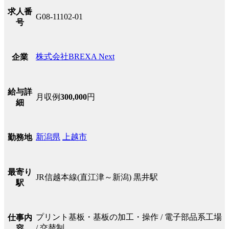
求人番
G08-11102-01
号
株式会社BREXA Next
企業
給与詳
月収例
300,000
円
細
新潟県
上越市
勤務地
最寄り
JR信越本線(直江津～新潟) 黒井駅
駅
プリント基板・基板の加工・操作 / 電子部品系工場
仕事内
/ 交替制
容