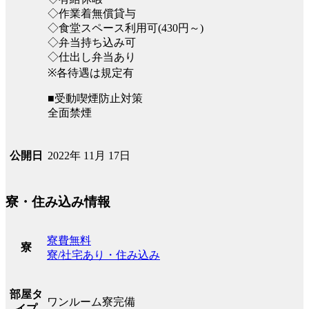
◇作業着無償貸与
◇食堂スペース利用可(430円～)
◇弁当持ち込み可
◇仕出し弁当あり
※各待遇は規定有
■受動喫煙防止対策
全面禁煙
2022年 11月 17日
公開日
寮・住み込み情報
寮費無料
寮
寮/社宅あり・住み込み
部屋タ
ワンルーム寮完備
イプ