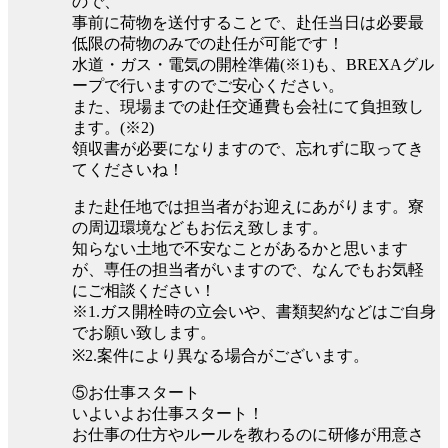
ので、
事前に荷物を送付することで、赴任当日は必要最
低限の荷物のみでの赴任が可能です！
水道・ガス・電気の開栓準備(※1)も、BREXAグル
ープで行いますのでご安心ください。
また、現場までの赴任交通費も会社にて負担致し
ます。(※2)
領収書が必要になりますので、忘れずに取ってき
てくださいね！
また赴任地では担当者がお迎えにあがります。寮
の周辺環境などもお伝え致します。
知らない土地で不安なことがあるかと思います
が、専任の担当者がいますので、なんでもお気軽
にご相談ください！
※1.ガス開栓時の立会いや、書類契約などはご自身
でお願い致します。
※2.案件により異なる場合がございます。
⑤お仕事スタート
いよいよお仕事スタート！
お仕事の仕方やルールを教わるのに研修が用意さ