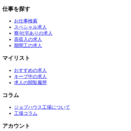
仕事を探す
お仕事検索
スペシャル求人
寮/社宅ありの求人
高収入の求人
期間工の求人
マイリスト
おすすめの求人
キープ中の求人
求人の閲覧履歴
コラム
ジョブハウス工場について
工場コラム
アカウント