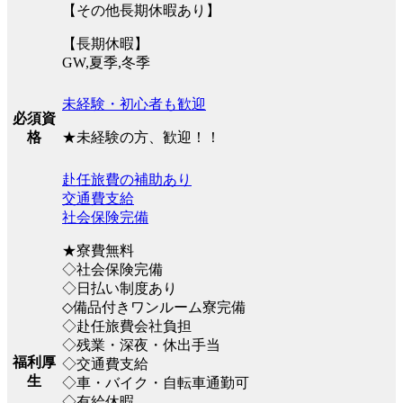
【その他長期休暇あり】
【長期休暇】
GW,夏季,冬季
未経験・初心者も歓迎
必須資
★未経験の方、歓迎！！
格
赴任旅費の補助あり
交通費支給
社会保険完備
★寮費無料
◇社会保険完備
◇日払い制度あり
◇備品付きワンルーム寮完備
◇赴任旅費会社負担
◇残業・深夜・休出手当
福利厚
◇交通費支給
生
◇車・バイク・自転車通勤可
◇有給休暇