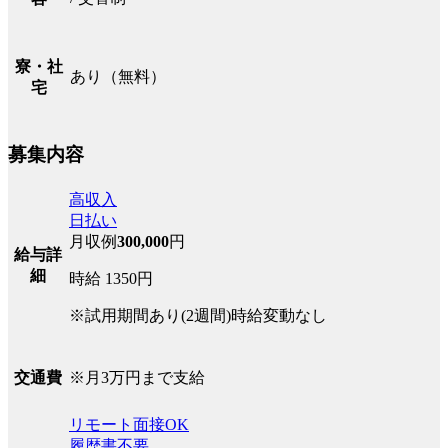
寮・社
あり（無料）
宅
募集内容
高収入
日払い
月収例
300,000
円
給与詳
細
時給 1350円
※試用期間あり(2週間)時給変動なし
※月3万円まで支給
交通費
リモート面接OK
履歴書不要