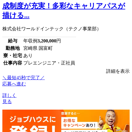
成制度が充実！多彩なキャリアパスが
描ける...
株式会社ワールドインテック（テクノ事業部）
給与
年収例
3,200,000
円
勤務地
宮崎県 国富町
寮・社宅
あり
仕事内容
プレエンジニア・正社員
詳細を表示
＼最短45秒で完了／
応募へ進む
詳しく
見る