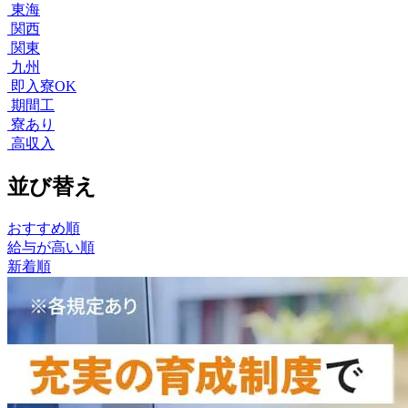
東海
関西
関東
九州
即入寮OK
期間工
寮あり
高収入
並び替え
おすすめ順
給与が高い順
新着順