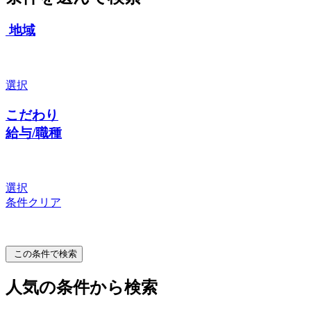
地域
選択
こだわり
給与/職種
選択
条件クリア
この条件で検索
人気の条件から検索