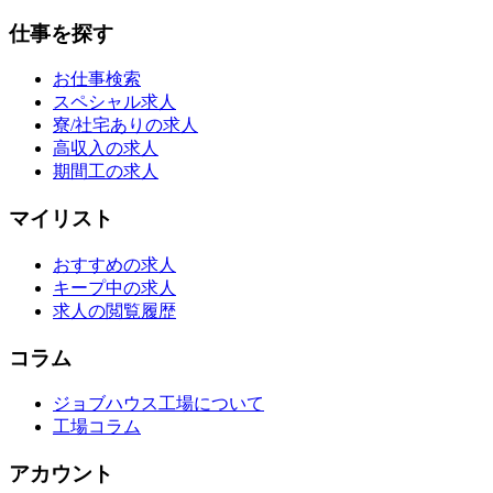
仕事を探す
お仕事検索
スペシャル求人
寮/社宅ありの求人
高収入の求人
期間工の求人
マイリスト
おすすめの求人
キープ中の求人
求人の閲覧履歴
コラム
ジョブハウス工場について
工場コラム
アカウント