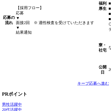
福利
【採用フロー】
厚生
応募
応募の
▼
流れ
面接2回 ※ 適性検査を受けていただきます
▼
結果通知
寮・
社宅
公開
2
日
キープ
応募へ進む
PRポイント
男性活躍中
20代活躍中