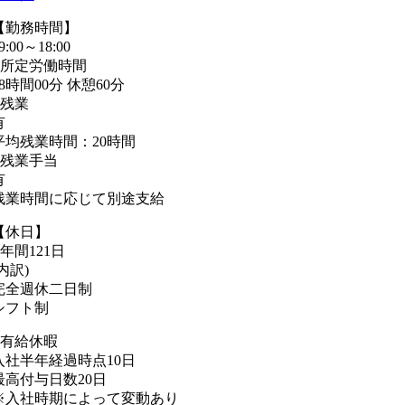
【勤務時間】
9:00～18:00
■所定労働時間
08時間00分 休憩60分
■残業
有
平均残業時間：20時間
■残業手当
有
残業時間に応じて別途支給
【休日】
■年間121日
(内訳)
完全週休二日制
シフト制
■有給休暇
入社半年経過時点10日
最高付与日数20日
※入社時期によって変動あり