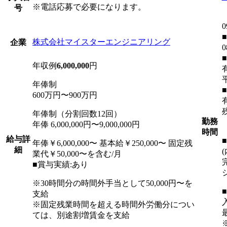
※電話応募で必要になります。
号
0
株式会社マイスターエンジニアリング
企業
年収例
6,000,000
円
年俸制
600万円〜900万円
年俸制（分割回数12回）
勤務
年俸 6,000,000円〜9,000,000円
時間
給与詳
年俸￥6,000,000〜 基本給￥250,000〜 固定残
細
業代￥50,000〜を含む/月
■賞与実績:あり
※30時間分の時間外手当として50,000円〜を
支給
※固定残業時間を超える時間外労働分につい
ては、別途割増賃金を支給