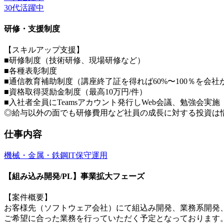
30代活躍中
研修・支援制度
【スキルアップ支援】
■研修制度（技術研修、現場研修など）
■各種表彰制度
■通信教育補助制度（講座終了証を得れば60%〜100％を会社
■資格取得奨励金制度（最高10万円/件）
■入社者全員にTeamsアカウント発行しWeb会議、勉強会実
◎給与以外の面でも研修費用など社員の成長に対する投資は
仕事内容
機械・金属・鉄鋼
IT保守運用
【組み込み開発/PL】事業拡大フェーズ
【案件概要】
お客様先（ソフトウェア会社）にて組込み開発、業務系開発
ご希望に合った業務を行っていただく予定となっております