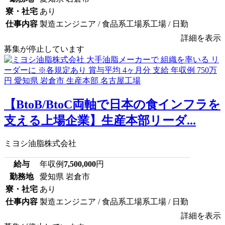
寮・社宅
あり
仕事内容
製造エンジニア / 食品系工場系工場 / 日勤
詳細を表示
募集が停止しています
【BtoB/BtoC両軸で日本の食インフラを
支える上場企業】生産本部リーダ...
ミヨシ油脂株式会社
給与
年収例
7,500,000
円
勤務地
愛知県 岩倉市
寮・社宅
あり
仕事内容
製造エンジニア / 食品系工場系工場 / 日勤
詳細を表示