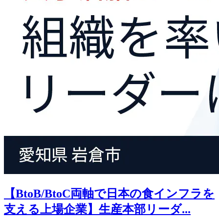
【BtoB/BtoC両軸で日本の食インフラを
支える上場企業】生産本部リーダ...