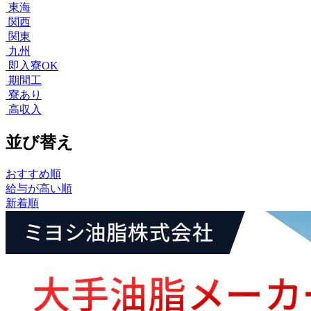
東海
関西
関東
九州
即入寮OK
期間工
寮あり
高収入
並び替え
おすすめ順
給与が高い順
新着順