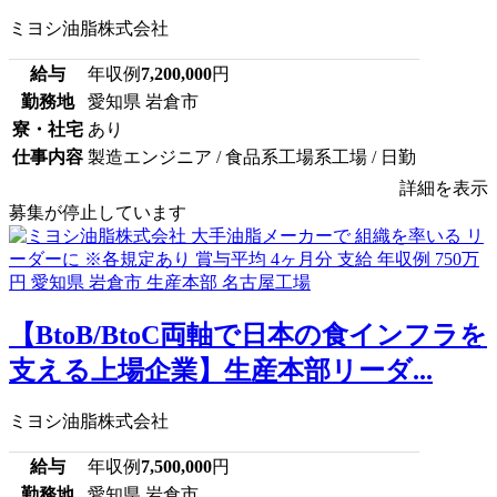
ミヨシ油脂株式会社
給与
年収例
7,200,000
円
勤務地
愛知県 岩倉市
寮・社宅
あり
仕事内容
製造エンジニア / 食品系工場系工場 / 日勤
詳細を表示
募集が停止しています
【BtoB/BtoC両軸で日本の食インフラを
支える上場企業】生産本部リーダ...
ミヨシ油脂株式会社
給与
年収例
7,500,000
円
勤務地
愛知県 岩倉市