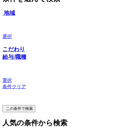
地域
選択
こだわり
給与/職種
選択
条件クリア
この条件で検索
人気の条件から検索