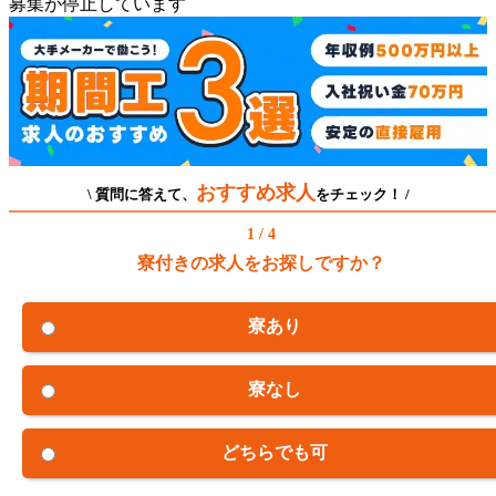
募集が停止しています
おすすめ求人
\ 質問に答えて、
をチェック！ /
1 / 4
寮付きの求人をお探しですか？
寮あり
寮なし
どちらでも可