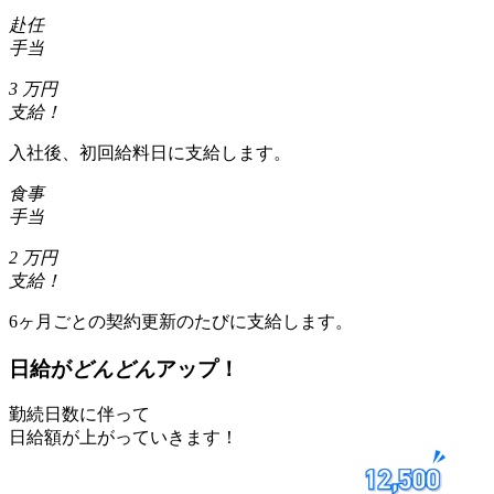
赴任
手当
3
万円
支給！
入社後、初回給料日に支給します。
食事
手当
2
万円
支給！
6ヶ月ごとの契約更新のたびに支給します。
日給が
どんどん
アップ！
勤続日数に伴って
日給額が上がっていきます！