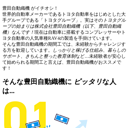
豊田自動織機
がイチオシ！
世界的自動車メーカーであるトヨタ自動車をはじめとした大
手グループである「トヨタグループ」。実はその
トヨタグル
ープの始まりは株式会社豊田自動織機（以下、豊田自動織
機）なんです！
現在は自動車に搭載するコンプレッサーやト
ヨタ自動車の人気車種RAV4の製造を手掛けています。
そんな豊田自動織機の期間工では、未経験からチャレンジす
る方を歓迎しています。
しっかりと稼げる仕組み、暮らしの
サポート、きちんと整った教育体制
など…未経験者が安心し
て始められる期間工と言えば、豊田自動織機がおススメで
す！
そんな豊田自動織機に
ピッタリ
な人
は...