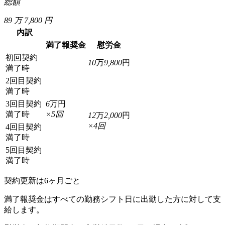
総額
89
万
7,800
円
内訳
満了報奨金
慰労金
初回契約
10
万
9,800
円
満了時
2回目契約
満了時
3回目契約
6
万円
満了時
×
5
回
12
万
2,000
円
×
4
回
4回目契約
満了時
5回目契約
満了時
契約更新は6ヶ月ごと
満了報奨金はすべての勤務シフト日に出勤した方に対して支
給します。