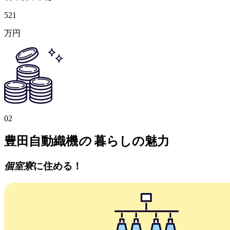
521
万円
02
豊田自動織機
の
暮らしの魅力
個室寮
に住める！