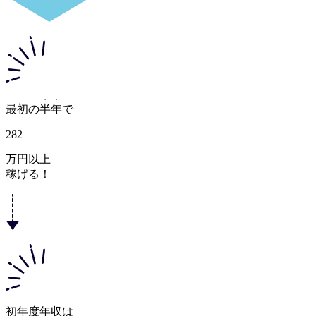
・・
最初の
半年
で
282
万円以上
稼げる！
初年度年収は