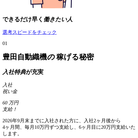
できるだけ早く
働きたい人
選考スピードをチェック
01
豊田自動織機
の
稼げる秘密
入社特典
が充実
入社
祝い金
60
万円
支給！
2026年9月末までに入社された方に、入社2ヶ月後から
4ヶ月間、毎月10万円ずつ支給し、6ヶ月目に20万円支給いた
します。