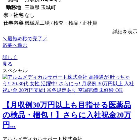
勤務地
三重県 玉城町
寮・社宅
なし
仕事内容
機械系工場 / 検査・検品 / 正社員
詳細を表示
＼最短45秒で完了／
応募へ進む
詳しく
見る
スペシャル
【月収例30万円以上も目指せる医薬品
の検品・梱包！】さらに入社祝金20万
円...
アルムメディカルサポート株式会社