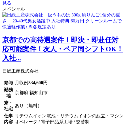
見る
スペシャル
京都での高待遇案件！即決・即赴任対
応可能案件！友人・ペア同シフトOK！
入社...
日総工産株式会社
給与
月収例
334,600
円
勤務
京都府 福知山市
地
寮・
あり（無料）
社宅
仕事
リチウムイオン電池・リチウムイオンの組立・マシン
内容
オペレータ / 電子部品系工場 / 交替制