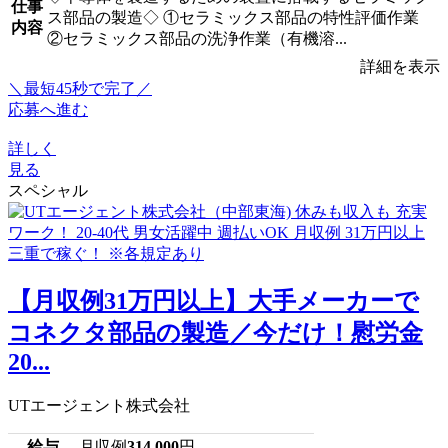
仕事
ス部品の製造◇ ①セラミックス部品の特性評価作業
内容
②セラミックス部品の洗浄作業（有機溶...
詳細を表示
＼最短45秒で完了／
応募へ進む
詳しく
見る
スペシャル
【月収例31万円以上】大手メーカーで
コネクタ部品の製造／今だけ！慰労金
20...
UTエージェント株式会社
給与
月収例
314,000
円