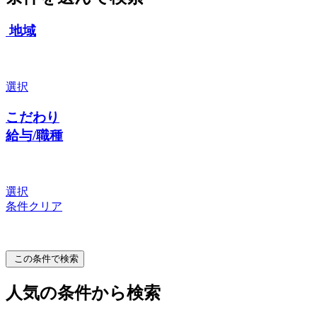
地域
選択
こだわり
給与/職種
選択
条件クリア
この条件で検索
人気の条件から検索