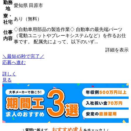
勤務
愛知県 田原市
地
寮・
あり（無料）
社宅
◇自動車用部品の製造作業◇ 自動車の最先端パーツ
仕事
（電動ユニットやブレーキシステムなど）を作るお仕
内容
事です。 配属先によって、以下のいず...
詳細を表示
＼最短45秒で完了／
応募へ進む
詳しく
見る
おすすめ求人
\ 質問に答えて、
をチェック！ /