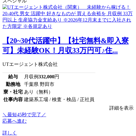
スペシャル
【20~30代活躍中】【社宅無料&即入寮
可】未経験OK！月収33万円可♪住...
UTエージェント株式会社
給与
月収例
332,000
円
勤務地
千葉県 野田市
寮・社宅
あり（無料）
仕事内容
建築系工場 / 検査・検品 / 正社員
詳細を表示
＼最短45秒で完了／
応募へ進む
詳しく