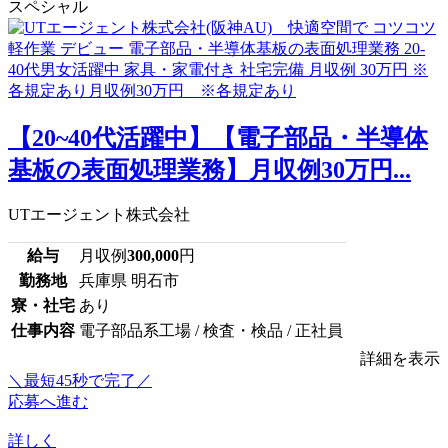
スペシャル
【20~40代活躍中】【電子部品・半導体
基板の表面処理業務】月収例30万円...
UTエージェント株式会社
給与
月収例
300,000
円
勤務地
兵庫県 明石市
寮・社宅
あり
仕事内容
電子部品系工場 / 検査・検品 / 正社員
詳細を表示
＼最短45秒で完了／
応募へ進む
詳しく