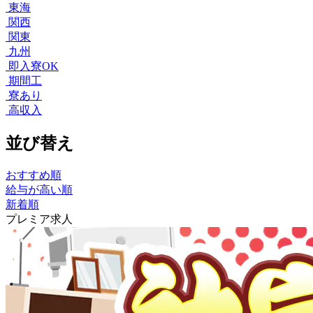
東海
関西
関東
九州
即入寮OK
期間工
寮あり
高収入
並び替え
おすすめ順
給与が高い順
新着順
プレミア求人