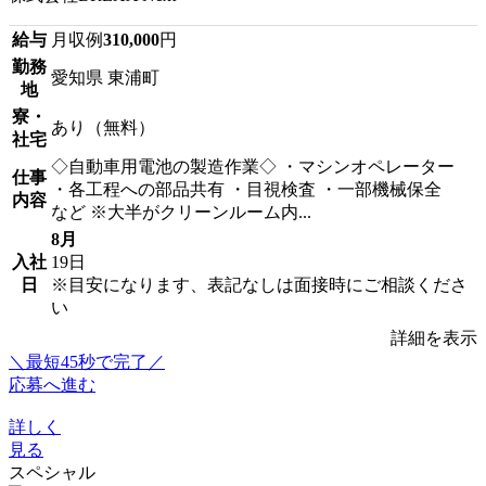
給与
月収例
310,000
円
勤務
愛知県 東浦町
地
寮・
あり（無料）
社宅
◇自動車用電池の製造作業◇ ・マシンオペレーター
仕事
・各工程への部品共有 ・目視検査 ・一部機械保全
内容
など ※大半がクリーンルーム内...
8月
入社
19日
日
※目安になります、表記なしは面接時にご相談くださ
い
詳細を表示
＼最短45秒で完了／
応募へ進む
詳しく
見る
スペシャル