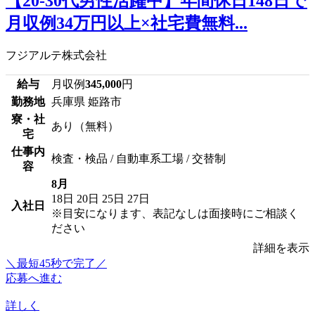
【20-30代男性活躍中】年間休日148日で
月収例34万円以上×社宅費無料...
フジアルテ株式会社
給与
月収例
345,000
円
勤務地
兵庫県 姫路市
寮・社
あり（無料）
宅
仕事内
検査・検品 / 自動車系工場 / 交替制
容
8月
18日
20日
25日
27日
入社日
※目安になります、表記なしは面接時にご相談く
ださい
詳細を表示
＼最短45秒で完了／
応募へ進む
詳しく