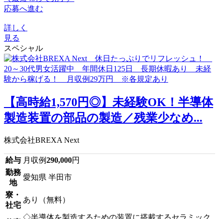
応募へ進む
詳しく
見る
スペシャル
【高時給1,570円◎】未経験OK！半導体
製造装置の部品の製造／残業少なめ...
株式会社BREXA Next
給与
月収例
290,000
円
勤務
愛知県 半田市
地
寮・
あり（無料）
社宅
◇半導体を製造するための装置に搭載するセラミック