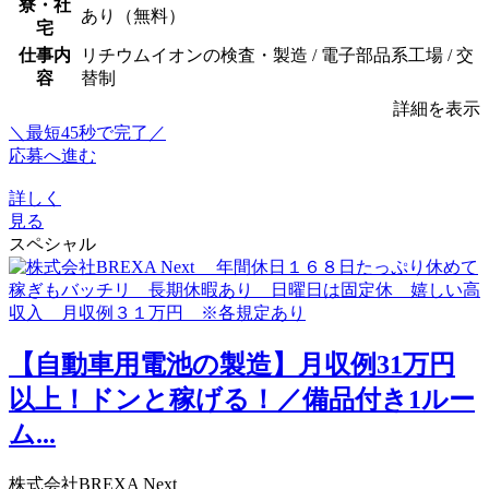
寮・社
あり（無料）
宅
仕事内
リチウムイオンの検査・製造 / 電子部品系工場 / 交
容
替制
詳細を表示
＼最短45秒で完了／
応募へ進む
詳しく
見る
スペシャル
【自動車用電池の製造】月収例31万円
以上！ドンと稼げる！／備品付き1ルー
ム...
株式会社BREXA Next