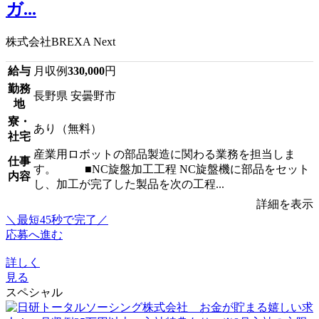
ガ...
株式会社BREXA Next
給与
月収例
330,000
円
勤務
長野県 安曇野市
地
寮・
あり（無料）
社宅
産業用ロボットの部品製造に関わる業務を担当しま
仕事
す。 ■NC旋盤加工工程 NC旋盤機に部品をセット
内容
し、加工が完了した製品を次の工程...
詳細を表示
＼最短45秒で完了／
応募へ進む
詳しく
見る
スペシャル