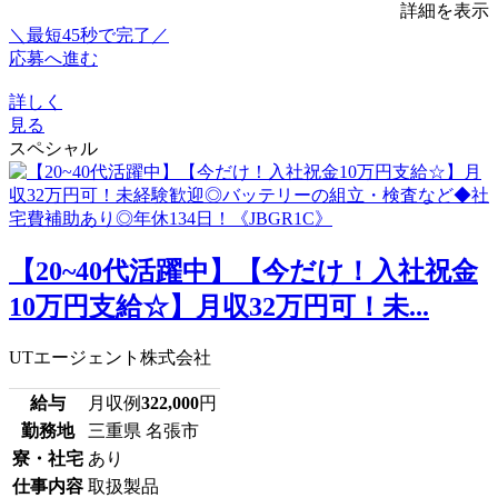
詳細を表示
＼最短45秒で完了／
応募へ進む
詳しく
見る
スペシャル
【20~40代活躍中】【今だけ！入社祝金
10万円支給☆】月収32万円可！未...
UTエージェント株式会社
給与
月収例
322,000
円
勤務地
三重県 名張市
寮・社宅
あり
仕事内容
取扱製品