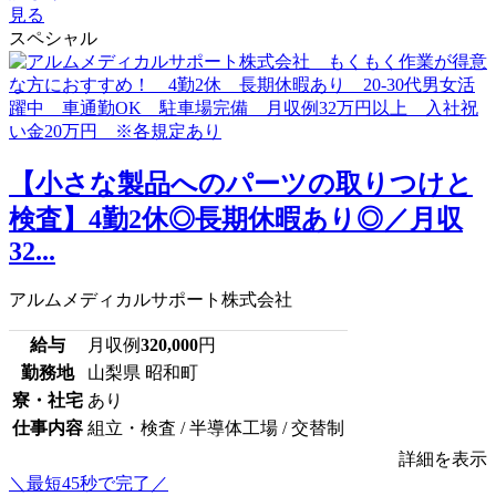
見る
スペシャル
【小さな製品へのパーツの取りつけと
検査】4勤2休◎長期休暇あり◎／月収
32...
アルムメディカルサポート株式会社
給与
月収例
320,000
円
勤務地
山梨県 昭和町
寮・社宅
あり
仕事内容
組立・検査 / 半導体工場 / 交替制
詳細を表示
＼最短45秒で完了／