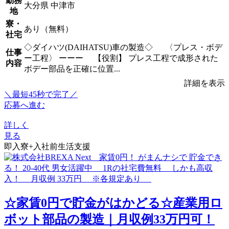
勤務
大分県 中津市
地
寮・
あり（無料）
社宅
◇ダイハツ(DAIHATSU)車の製造◇ 〈プレス・ボデ
仕事
ー工程〉 ーーー 【役割】 プレス工程で成形された
内容
ボデー部品を正確に位置...
詳細を表示
＼最短45秒で完了／
応募へ進む
詳しく
見る
即入寮+入社前生活支援
☆家賃0円で貯金がはかどる☆産業用ロ
ボット部品の製造｜月収例33万円可！