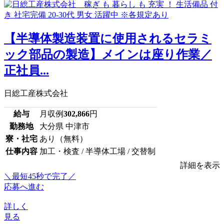
【半導体製造装置に使用されるセラミ
ック部品の製造】メインは座り作業／
正社員...
日総工産株式会社
給与
月収例
302,866
円
勤務地
大分県 中津市
寮・社宅
あり（無料）
仕事内容
加工・検査 / 半導体工場 / 交替制
詳細を表示
＼最短45秒で完了／
応募へ進む
詳しく
見る