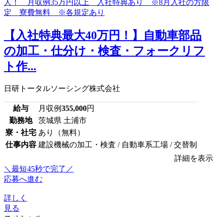
【入社特典最大40万円！】自動車部品
の加工・仕分け・検査・フォークリフ
ト作...
日研トータルソーシング株式会社
給与
月収例
355,000
円
勤務地
茨城県 土浦市
寮・社宅
あり（無料）
仕事内容
建設機械の加工・検査 / 自動車系工場 / 交替制
詳細を表示
＼最短45秒で完了／
応募へ進む
詳しく
見る