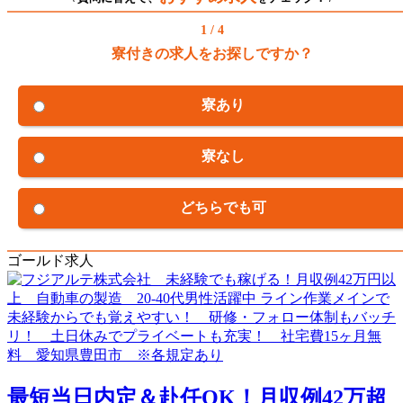
1 / 4
寮付きの求人をお探しですか？
寮あり
寮なし
どちらでも可
ゴールド求人
最短当日内定＆赴任OK！月収例42万超