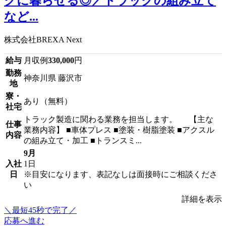
クに暮らせる◎／トラックの組み立て
など...
株式会社BREXA Next
給与
月収例
330,000
円
勤務
神奈川県 藤沢市
地
寮・
あり（無料）
社宅
トラック製造に関わる業務を担当します。 【主な
仕事
業務内容】 ■車体プレス ■塗装・樹脂塗装 ■アクスル
内容
の組み立て・加工 ■トランスミ...
9月
入社
1日
日
※目安になります、表記なしは面接時にご相談くださ
い
詳細を表示
＼最短45秒で完了／
応募へ進む