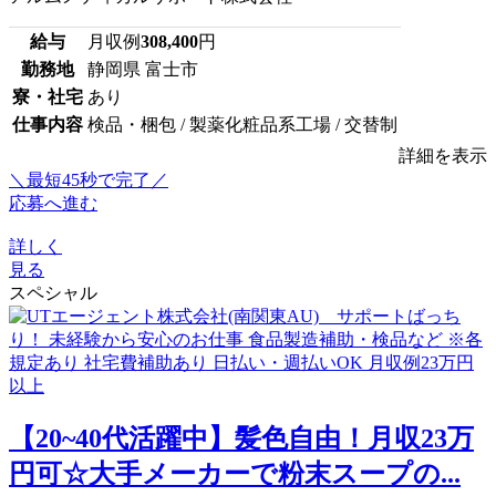
給与
月収例
308,400
円
勤務地
静岡県 富士市
寮・社宅
あり
仕事内容
検品・梱包 / 製薬化粧品系工場 / 交替制
詳細を表示
＼最短45秒で完了／
応募へ進む
詳しく
見る
スペシャル
【20~40代活躍中】髪色自由！月収23万
円可☆大手メーカーで粉末スープの...