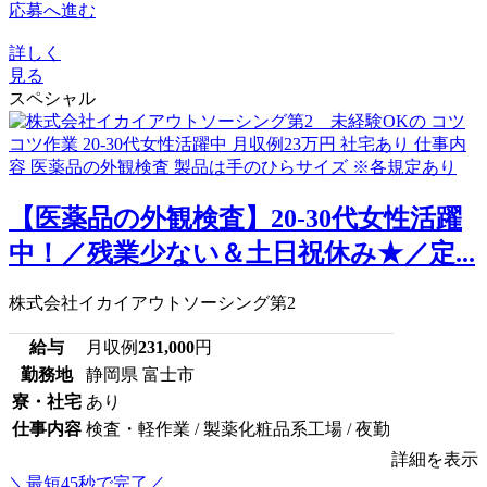
応募へ進む
詳しく
見る
スペシャル
【医薬品の外観検査】20-30代女性活躍
中！／残業少ない＆土日祝休み★／定...
株式会社イカイアウトソーシング第2
給与
月収例
231,000
円
勤務地
静岡県 富士市
寮・社宅
あり
仕事内容
検査・軽作業 / 製薬化粧品系工場 / 夜勤
詳細を表示
＼最短45秒で完了／