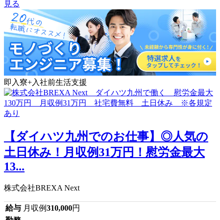
見る
即入寮+入社前生活支援
【ダイハツ九州でのお仕事】◎人気の
土日休み！月収例31万円！慰労金最大
13...
株式会社BREXA Next
給与
月収例
310,000
円