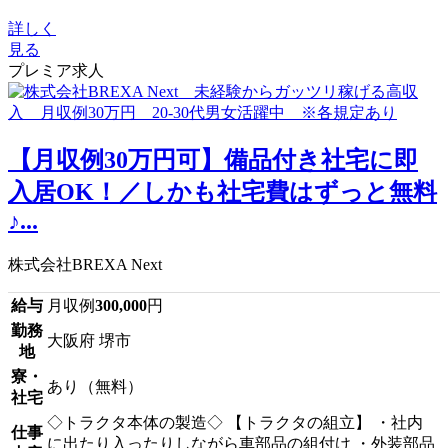
詳しく
見る
プレミア求人
【月収例30万円可】備品付き社宅に即
入居OK！／しかも社宅費はずっと無料
♪...
株式会社BREXA Next
給与
月収例
300,000
円
勤務
大阪府 堺市
地
寮・
あり（無料）
社宅
◇トラクタ本体の製造◇ 【トラクタの組立】 ・社内
仕事
に出たり入ったりしながら車部品の組付け ・外装部品