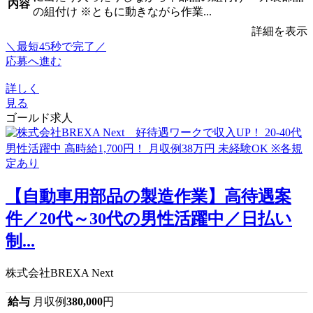
内容
の組付け ※ともに動きながら作業...
詳細を表示
＼最短45秒で完了／
応募へ進む
詳しく
見る
ゴールド求人
【自動車用部品の製造作業】高待遇案
件／20代～30代の男性活躍中／日払い
制...
株式会社BREXA Next
給与
月収例
380,000
円