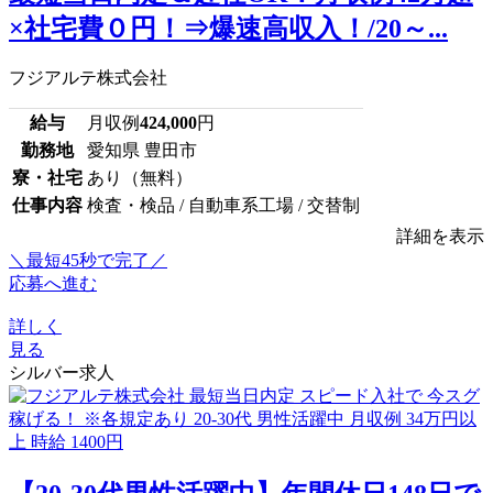
×社宅費０円！⇒爆速高収入！/20～...
フジアルテ株式会社
給与
月収例
424,000
円
勤務地
愛知県 豊田市
寮・社宅
あり（無料）
仕事内容
検査・検品 / 自動車系工場 / 交替制
詳細を表示
＼最短45秒で完了／
応募へ進む
詳しく
見る
シルバー求人