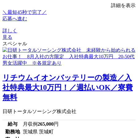
詳細を表示
＼最短45秒で完了／
応募へ進む
詳しく
見る
スペシャル
リチウムイオンバッテリーの製造／入
社特典最大10万円！／週払いOK／寮費
無料
日研トータルソーシング株式会社
給与
月収例
265,000
円
勤務地
茨城県 茨城町