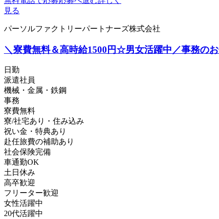
無料電話で応募
応募へ進む
詳しく
見る
パーソルファクトリーパートナーズ株式会社
＼寮費無料＆高時給1500円☆男女活躍中／事務のお仕事
日勤
派遣社員
機械・金属・鉄鋼
事務
寮費無料
寮/社宅あり・住み込み
祝い金・特典あり
赴任旅費の補助あり
社会保険完備
車通勤OK
土日休み
高卒歓迎
フリーター歓迎
女性活躍中
20代活躍中