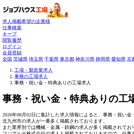
求人掲載希望の企業様
仕事検索
キープ
閲覧履歴
ログイン
会員登録
全国
茨城県
埼玉県
千葉県
東京都
神奈川県
静岡県
愛知県
京
工場・製造業求人
事務の工場求人
事務・祝い金・特典ありの工場求人
事務・祝い金・特典ありの工場
2026年08月02日に集計した求人情報によると、事務・祝い金
北九州市の求人が一番多く掲載されております。
また業界別では機械・金属・鉄鋼の求人が多く掲載されてお
フジアルテ株式会社の求人も掲載されておりますので、仕事