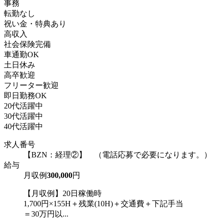
事務
転勤なし
祝い金・特典あり
高収入
社会保険完備
車通勤OK
土日休み
高卒歓迎
フリーター歓迎
即日勤務OK
20代活躍中
30代活躍中
40代活躍中
求人番号
【BZN：経理②】 （電話応募で必要になります。）
給与
月収例
300,000
円
【月収例】20日稼働時
1,700円×155H＋残業(10H)＋交通費＋下記手当
＝30万円以...