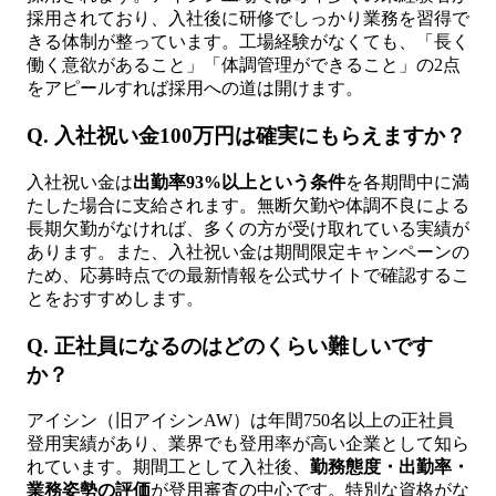
採用されており、入社後に研修でしっかり業務を習得で
きる体制が整っています。工場経験がなくても、「長く
働く意欲があること」「体調管理ができること」の2点
をアピールすれば採用への道は開けます。
Q. 入社祝い金100万円は確実にもらえますか？
入社祝い金は
出勤率93%以上という条件
を各期間中に満
たした場合に支給されます。無断欠勤や体調不良による
長期欠勤がなければ、多くの方が受け取れている実績が
あります。また、入社祝い金は期間限定キャンペーンの
ため、応募時点での最新情報を公式サイトで確認するこ
とをおすすめします。
Q. 正社員になるのはどのくらい難しいです
か？
アイシン（旧アイシンAW）は年間750名以上の正社員
登用実績があり、業界でも登用率が高い企業として知ら
れています。期間工として入社後、
勤務態度・出勤率・
業務姿勢の評価
が登用審査の中心です。特別な資格がな