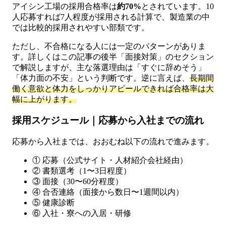
アイシン工場の採用合格率は
約70%
とされています。10
人応募すれば7人程度が採用される計算で、製造業の中
では比較的採用されやすい部類です。
ただし、不合格になる人には一定のパターンがありま
す。詳しくはこの記事の後半「面接対策」のセクション
で解説しますが、主な落選理由は「すぐに辞めそう」
「体力面の不安」という判断です。逆に言えば、
長期間
働く意欲と体力をしっかりアピールできれば合格率は大
幅に上がります。
採用スケジュール｜応募から入社までの流れ
応募から入社までは、おおむね以下の流れで進みます。
① 応募（公式サイト・人材紹介会社経由）
② 書類選考（1〜3日程度）
③ 面接（30〜60分程度）
④ 合否連絡（面接から数日〜1週間以内）
⑤ 健康診断
⑥ 入社・寮への入居・研修