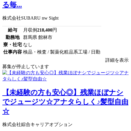
る毎...
株式会社SUBARU nw Sight
給与
月収例
218,400
円
勤務地
群馬県 館林市
寮・社宅
なし
仕事内容
検品・検査 / 製薬化粧品系工場 / 日勤
詳細を表示
募集が停止しています
【未経験の方も安心◎】残業ほぼナシ
でジュージツ☆アナタらしく♪髪型自由
☆
株式会社綜合キャリアオプション