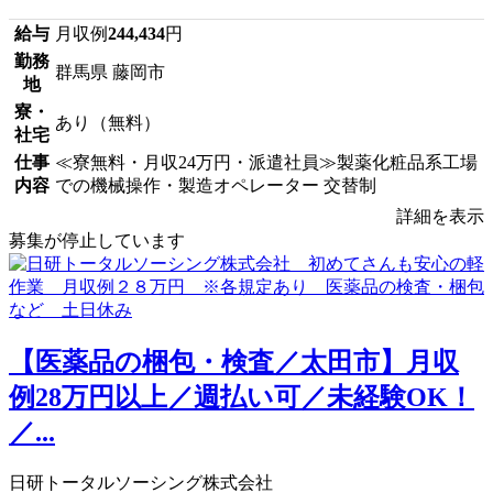
給与
月収例
244,434
円
勤務
群馬県 藤岡市
地
寮・
あり（無料）
社宅
仕事
≪寮無料・月収24万円・派遣社員≫製薬化粧品系工場
内容
での機械操作・製造オペレーター 交替制
詳細を表示
募集が停止しています
【医薬品の梱包・検査／太田市】月収
例28万円以上／週払い可／未経験OK！
／...
日研トータルソーシング株式会社