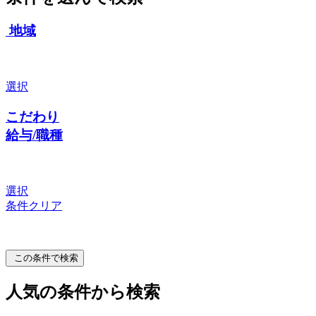
地域
選択
こだわり
給与/職種
選択
条件クリア
この条件で検索
人気の条件から検索