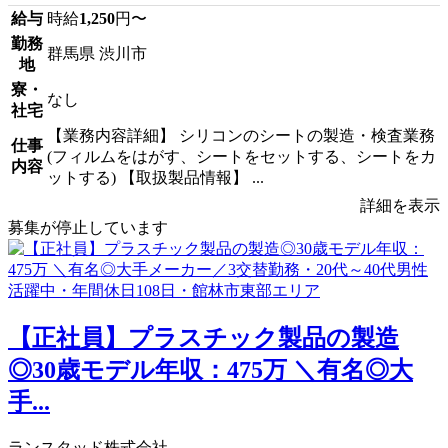
給与
時給
1,250
円〜
勤務
群馬県 渋川市
地
寮・
なし
社宅
【業務内容詳細】 シリコンのシートの製造・検査業務
仕事
(フィルムをはがす、シートをセットする、シートをカ
内容
ットする) 【取扱製品情報】 ...
詳細を表示
募集が停止しています
【正社員】プラスチック製品の製造
◎30歳モデル年収：475万 ＼有名◎大
手...
ランスタッド株式会社