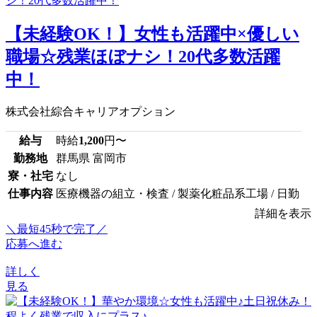
【未経験OK！】女性も活躍中×優しい
職場☆残業ほぼナシ！20代多数活躍
中！
株式会社綜合キャリアオプション
給与
時給
1,200
円〜
勤務地
群馬県 富岡市
寮・社宅
なし
仕事内容
医療機器の組立・検査 / 製薬化粧品系工場 / 日勤
詳細を表示
＼最短45秒で完了／
応募へ進む
詳しく
見る