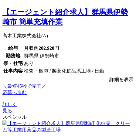
【エージェント紹介求人】群馬県伊勢
崎市 簡単充填作業
高木工業株式会社(A)
給与
月収例
202,920
円
勤務地
群馬県 伊勢崎市
寮・社宅
あり
仕事内容
検査・梱包 / 製薬化粧品系工場 / 日勤
詳細を表示
＼最短45秒で完了／
応募へ進む
詳しく
見る
スペシャル