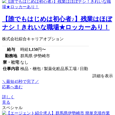
【誰でもはじめは初心者♪】残業はほぼ
ナシ！きれいな職場★ロッカーあり！
株式会社綜合キャリアオプション
給与
時給
1,150
円〜
勤務地
群馬県 伊勢崎市
寮・社宅
なし
仕事内容
検品・梱包 / 製薬化粧品系工場 / 日勤
詳細を表示
＼最短45秒で完了／
応募へ進む
詳しく
見る
スペシャル