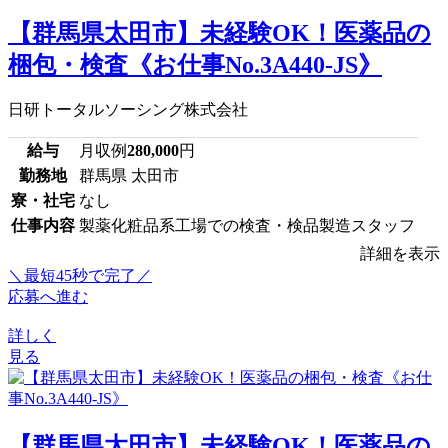
【群馬県太田市】未経験OK！医薬品の
梱包・検査《お仕事No.3A440-JS》
日研トータルソーシング株式会社
給与
月収例
280,000
円
勤務地
群馬県 太田市
寮・社宅
なし
仕事内容
製薬化粧品系工場での検査・検品製造スタッフ
詳細を表示
＼最短45秒で完了／
応募へ進む
詳しく
見る
【群馬県太田市】未経験OK！医薬品の