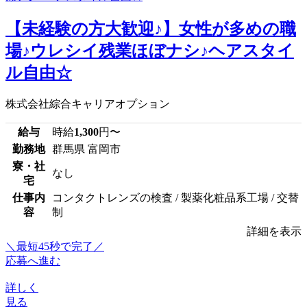
【未経験の方大歓迎♪】女性が多めの職
場♪ウレシイ残業ほぼナシ♪ヘアスタイ
ル自由☆
株式会社綜合キャリアオプション
給与
時給
1,300
円〜
勤務地
群馬県 富岡市
寮・社
なし
宅
仕事内
コンタクトレンズの検査 / 製薬化粧品系工場 / 交替
容
制
詳細を表示
＼最短45秒で完了／
応募へ進む
詳しく
見る