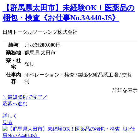
【群馬県太田市】未経験OK！医薬品の
梱包・検査《お仕事No.3A440-JS》
日研トータルソーシング株式会社
給与
月収例
280,000
円
勤務地
群馬県 太田市
寮・社
なし
宅
仕事内
オペレーション・検査 / 製薬化粧品系工場 / 交替
容
制
詳細を表示
＼最短45秒で完了／
応募へ進む
詳しく
見る