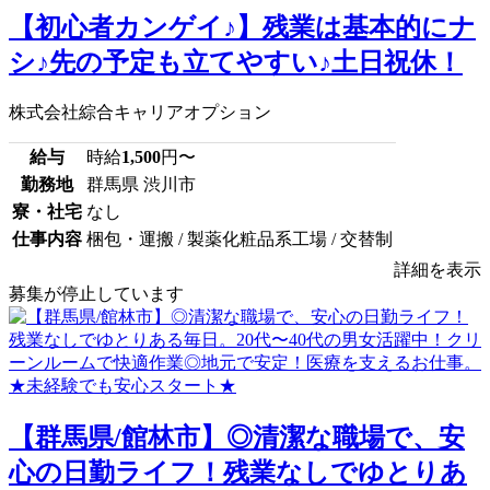
【初心者カンゲイ♪】残業は基本的にナ
シ♪先の予定も立てやすい♪土日祝休！
株式会社綜合キャリアオプション
給与
時給
1,500
円〜
勤務地
群馬県 渋川市
寮・社宅
なし
仕事内容
梱包・運搬 / 製薬化粧品系工場 / 交替制
詳細を表示
募集が停止しています
【群馬県/館林市】◎清潔な職場で、安
心の日勤ライフ！残業なしでゆとりあ