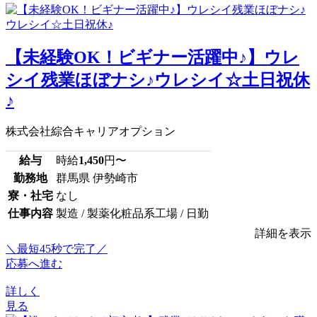
【未経験OK！ビギナー活躍中♪】ウレ
シイ残業ほぼナシ♪ウレシイ☆土日祝休
♪
株式会社綜合キャリアオプション
給与
時給
1,450
円〜
勤務地
群馬県 伊勢崎市
寮・社宅
なし
仕事内容
製造 / 製薬化粧品系工場 / 日勤
詳細を表示
＼最短45秒で完了／
応募へ進む
詳しく
見る