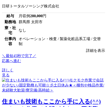
日研トータルソーシング株式会社
給与
月収例
280,000
円
勤務地
群馬県 太田市
寮・社
なし
宅
仕事内
オペレーション・検査 / 製薬化粧品系工場 / 交替
容
制
詳細を表示
＼最短45秒で完了／
応募へ進む
詳しく
見る
住まいも技術もここから手に入る(^^)