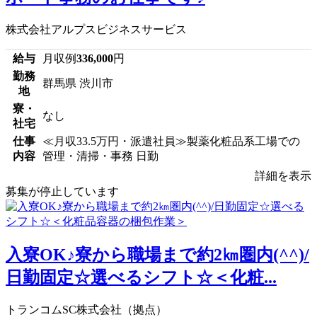
株式会社アルプスビジネスサービス
給与
月収例
336,000
円
勤務
群馬県 渋川市
地
寮・
なし
社宅
仕事
≪月収33.5万円・派遣社員≫製薬化粧品系工場での
内容
管理・清掃・事務 日勤
詳細を表示
募集が停止しています
入寮OK♪寮から職場まで約2㎞圏内(^^)/
日勤固定☆選べるシフト☆＜化粧...
トランコムSC株式会社（拠点）