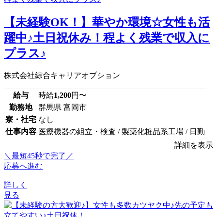
【未経験OK！】華やか環境☆女性も活
躍中♪土日祝休み！程よく残業で収入に
プラス♪
株式会社綜合キャリアオプション
給与
時給
1,200
円〜
勤務地
群馬県 富岡市
寮・社宅
なし
仕事内容
医療機器の組立・検査 / 製薬化粧品系工場 / 日勤
詳細を表示
＼最短45秒で完了／
応募へ進む
詳しく
見る