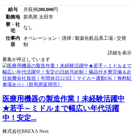
給与
月収例
280,000
円
勤務地
群馬県 太田市
寮・社
なし
宅
仕事内
オペレーション・清掃 / 製薬化粧品系工場 / 交替
容
制
詳細を表示
募集が停止しています
医療用機器の製造作業！未経験活躍中
★若手～ミドルまで幅広い年代活躍
中！安定...
株式会社BREXA Next