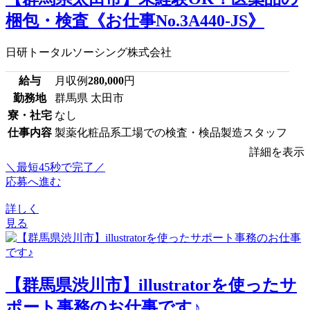
梱包・検査《お仕事No.3A440-JS》
日研トータルソーシング株式会社
給与
月収例
280,000
円
勤務地
群馬県 太田市
寮・社宅
なし
仕事内容
製薬化粧品系工場での検査・検品製造スタッフ
詳細を表示
＼最短45秒で完了／
応募へ進む
詳しく
見る
【群馬県渋川市】illustratorを使ったサ
ポート事務のお仕事です♪