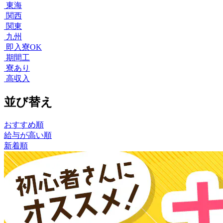
東海
関西
関東
九州
即入寮OK
期間工
寮あり
高収入
並び替え
おすすめ順
給与が高い順
新着順