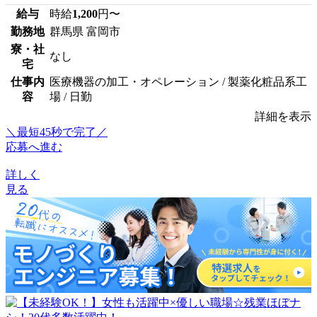
給与
時給
1,200
円〜
勤務地
群馬県 富岡市
寮・社
なし
宅
仕事内
医療機器の加工・オペレーション / 製薬化粧品系工
容
場 / 日勤
詳細を表示
＼最短45秒で完了／
応募へ進む
詳しく
見る