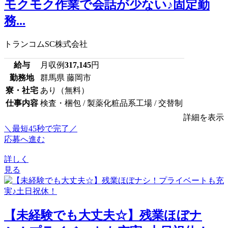
モクモク作業で会話が少ない♪固定勤
務...
トランコムSC株式会社
給与
月収例
317,145
円
勤務地
群馬県 藤岡市
寮・社宅
あり（無料）
仕事内容
検査・梱包 / 製薬化粧品系工場 / 交替制
詳細を表示
＼最短45秒で完了／
応募へ進む
詳しく
見る
【未経験でも大丈夫☆】残業ほぼナ