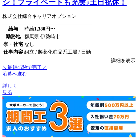
シ！プライベートも充実♪土日祝休！
株式会社綜合キャリアオプション
給与
時給
1,380
円〜
勤務地
群馬県 伊勢崎市
寮・社宅
なし
仕事内容
組立 / 製薬化粧品系工場 / 日勤
詳細を表示
＼最短45秒で完了／
応募へ進む
詳しく
見る