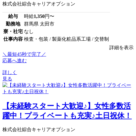
株式会社綜合キャリアオプション
給与
時給
1,350
円〜
勤務地
群馬県 太田市
寮・社宅
なし
仕事内容
検査・包装 / 製薬化粧品系工場 / 交替制
詳細を表示
＼最短45秒で完了／
応募へ進む
詳しく
見る
【未経験スタート大歓迎♪】女性多数活
躍中！プライベートも充実♪土日祝休！
株式会社綜合キャリアオプション