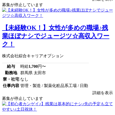
募集が停止しています
【未経験OK！】女性が多めの職場♪残
業ほぼナシでジュージツ☆高収入ワー
ク！
株式会社綜合キャリアオプション
給与
時給
1,700
円〜
勤務地
群馬県 太田市
寮・社宅
なし
仕事内容
管理・製造 / 製薬化粧品系工場 / 日勤
詳細を表示
募集が停止しています