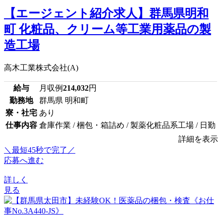
【エージェント紹介求人】群馬県明和
町 化粧品、クリーム等工業用薬品の製
造工場
高木工業株式会社(A)
給与
月収例
214,032
円
勤務地
群馬県 明和町
寮・社宅
あり
仕事内容
倉庫作業 / 梱包・箱詰め / 製薬化粧品系工場 / 日勤
詳細を表示
＼最短45秒で完了／
応募へ進む
詳しく
見る