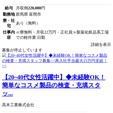
給与
月収例
220,000
円
勤務地
群馬県 富岡市
寮・社
あり（無料）
宅
仕事内
≪寮無料・月収22万円・正社員≫製薬化粧品系工場
容
での軽作業 日勤
詳細を表示
募集が停止しています
【20~40代女性活躍中】◆未経験OK！
簡単なコスメ製品の検査・充填スタ
ッ...
高木工業株式会社