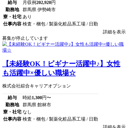
給与
月収例
202,920
円
勤務地
群馬県 伊勢崎市
寮・社宅
あり
仕事内容
検査・梱包 / 製薬化粧品系工場 / 日勤
詳細を表示
募集が停止しています
【未経験OK！ビギナー活躍中♪】女性
も活躍中×優しい職場☆
株式会社綜合キャリアオプション
給与
時給
1,300
円〜
勤務地
群馬県 館林市
寮・社宅
なし
仕事内容
検査・梱包 / 製薬化粧品系工場 / 日勤
詳細を表示