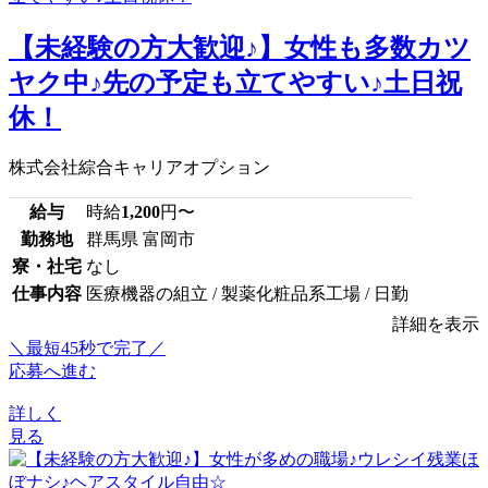
【未経験の方大歓迎♪】女性も多数カツ
ヤク中♪先の予定も立てやすい♪土日祝
休！
株式会社綜合キャリアオプション
給与
時給
1,200
円〜
勤務地
群馬県 富岡市
寮・社宅
なし
仕事内容
医療機器の組立 / 製薬化粧品系工場 / 日勤
詳細を表示
＼最短45秒で完了／
応募へ進む
詳しく
見る