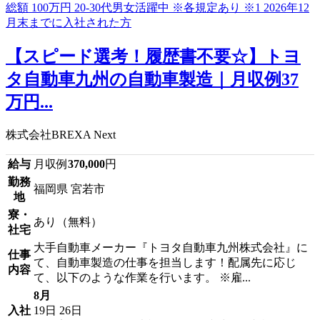
【スピード選考！履歴書不要☆】トヨ
タ自動車九州の自動車製造｜月収例37
万円...
株式会社BREXA Next
給与
月収例
370,000
円
勤務
福岡県 宮若市
地
寮・
あり（無料）
社宅
大手自動車メーカー『トヨタ自動車九州株式会社』に
仕事
て、自動車製造の仕事を担当します！配属先に応じ
内容
て、以下のような作業を行います。 ※雇...
8月
入社
19日
26日