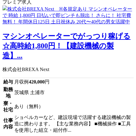
プレミア求人
マシンオペレーターでがっつり稼げる
☆高時給1,800円！【建設機械の製
造】...
株式会社BREXA Next
給与
月収例
420,000
円
勤務
茨城県 土浦市
地
寮・
あり（無料）
社宅
ショベルカーなど、建設現場で活躍する建設機械の製
仕事
造に携わります。 【主な業務内容】 ■機械操作 ■工具
内容
を使用した組立・組付作...