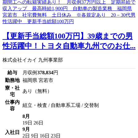
【更新手当総額100万円】39歳までの男
性活躍中！トヨタ自動車九州でのお仕...
株式会社イカイ 九州事業部
給与
月収例
378,834
円
勤務地
福岡県 宮若市
寮・社
あり（無料）
宅
仕事内
組立・検査 / 自動車系工場 / 交替制
容
8月
19日
26日
9月
入社日
2日
9日
16日
23日