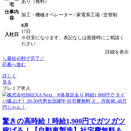
あり（無料）
宅
仕事内
加工・機械オペレーター / 家電系工場 / 交替制
容
8月
17日
入社日
※目安になります、表記なしは面接時にご相談く
ださい
詳細を表示
＼最短45秒で完了／
応募へ進む
詳しく
見る
プレミア求人
驚きの高時給！時給1,900円でガツガツ
稼げる！【自動車製造】社宅費無料＆...