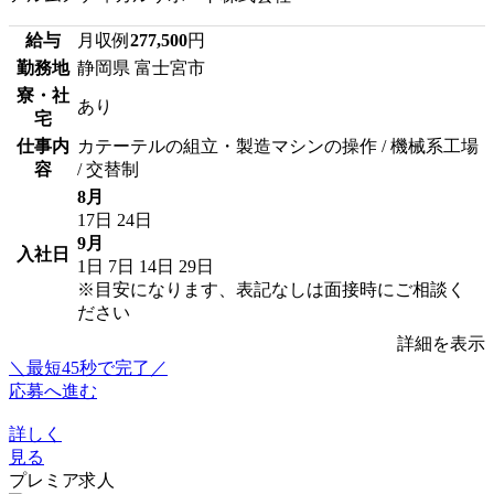
給与
月収例
277,500
円
勤務地
静岡県 富士宮市
寮・社
あり
宅
仕事内
カテーテルの組立・製造マシンの操作 / 機械系工場
容
/ 交替制
8月
17日
24日
9月
入社日
1日
7日
14日
29日
※目安になります、表記なしは面接時にご相談く
ださい
詳細を表示
＼最短45秒で完了／
応募へ進む
詳しく
見る
プレミア求人