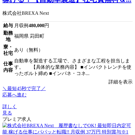
株式会社BREXA Next
給与
月収例
480,000
円
勤務
福岡県 苅田町
地
寮・
あり（無料）
社宅
自動車を製造する工場で、さまざまな工程を担当しま
仕事
す。 【具体的な業務内容】 ■インパクトレンチを使
内容
ったボルト締め ■インパネ・コネ...
詳細を表示
＼最短45秒で完了／
応募へ進む
詳しく
見る
プレミア求人