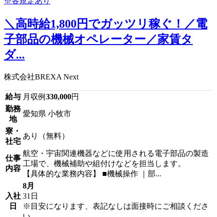
＼高時給1,800円でガッツリ稼ぐ！／電
子部品の機械オペレーター／家賃タ
ダ...
株式会社BREXA Next
給与
月収例
330,000
円
勤務
愛知県 小牧市
地
寮・
あり（無料）
社宅
航空・宇宙関連機器などに使用される電子部品の製造
仕事
工場で、機械補助や組付けなどを担当します。
内容
【具体的な業務内容】 ■機械操作 ｜部...
8月
入社
31日
日
※目安になります、表記なしは面接時にご相談くださ
い