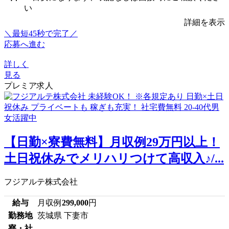
い
詳細を表示
＼最短45秒で完了／
応募へ進む
詳しく
見る
プレミア求人
【日勤×寮費無料】月収例29万円以上！
土日祝休みでメリハリつけて高収入♪/...
フジアルテ株式会社
給与
月収例
299,000
円
勤務地
茨城県 下妻市
寮・社