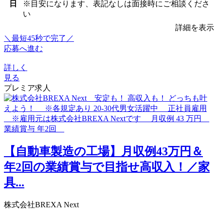
日
※目安になります、表記なしは面接時にご相談くださ
い
詳細を表示
＼最短45秒で完了／
応募へ進む
詳しく
見る
プレミア求人
【自動車製造の工場】月収例43万円＆
年2回の業績賞与で目指せ高収入！／家
具...
株式会社BREXA Next