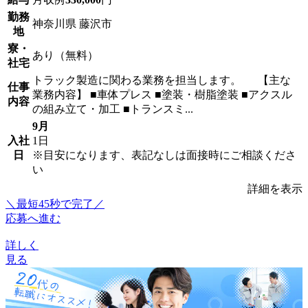
勤務
神奈川県 藤沢市
地
寮・
あり（無料）
社宅
トラック製造に関わる業務を担当します。 【主な
仕事
業務内容】 ■車体プレス ■塗装・樹脂塗装 ■アクスル
内容
の組み立て・加工 ■トランスミ...
9月
入社
1日
日
※目安になります、表記なしは面接時にご相談くださ
い
詳細を表示
＼最短45秒で完了／
応募へ進む
詳しく
見る