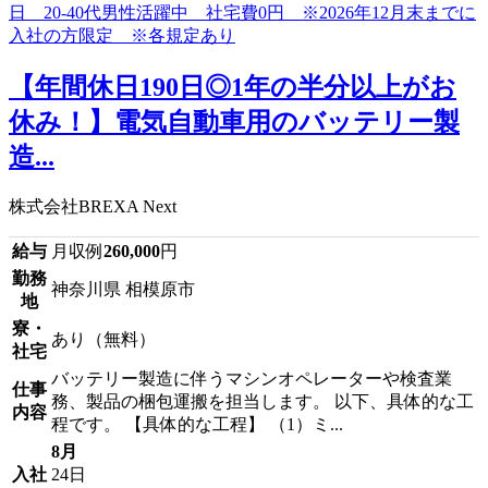
【年間休日190日◎1年の半分以上がお
休み！】電気自動車用のバッテリー製
造...
株式会社BREXA Next
給与
月収例
260,000
円
勤務
神奈川県 相模原市
地
寮・
あり（無料）
社宅
バッテリー製造に伴うマシンオペレーターや検査業
仕事
務、製品の梱包運搬を担当します。 以下、具体的な工
内容
程です。 【具体的な工程】 （1）ミ...
8月
入社
24日