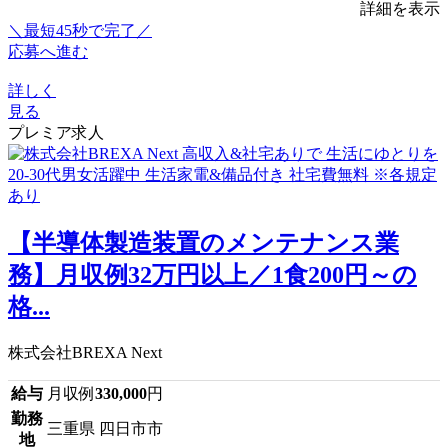
詳細を表示
＼最短45秒で完了／
応募へ進む
詳しく
見る
プレミア求人
【半導体製造装置のメンテナンス業
務】月収例32万円以上／1食200円～の
格...
株式会社BREXA Next
給与
月収例
330,000
円
勤務
三重県 四日市市
地