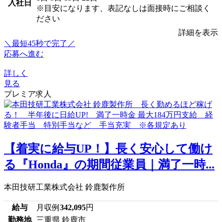
入社日
※目安になります、表記なしは面接時にご相談く
ださい
詳細を表示
＼最短45秒で完了／
応募へ進む
詳しく
見る
プレミア求人
【着実に給与UP！】長く安心して働け
る『Honda』の期間従業員｜満了一時...
本田技研工業株式会社 鈴鹿製作所
給与
月収例
342,095
円
勤務地
三重県 鈴鹿市