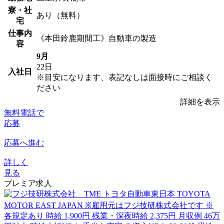
寮・社
あり（無料）
宅
仕事内
《本田鈴鹿期間工》自動車の製造
容
9月
22日
入社日
※目安になります、表記なしは面接時にご相談く
ださい
詳細を表示
無料電話で
応募
応募へ進む
詳しく
見る
プレミア求人