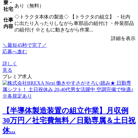
寮・
あり（無料）
社宅
◇トラクタ本体の製造◇ 【トラクタの組立】 ・社内
仕事
に出たり入ったりしながら車部品の組付け ・外装部品
内容
の組付け ※ともに動きながら作業...
詳細を表示
＼最短45秒で完了／
応募へ進む
詳しく
見る
プレミア求人
【半導体製造装置の組立作業】月収例
30万円／社宅費無料／日勤専属＆土日祝
休...