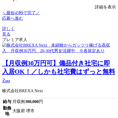
詳細を表示
＼最短45秒で完了／
応募へ進む
詳しく
見る
プレミア求人
【月収例30万円可】備品付き社宅に即
入居OK！／しかも社宅費はずっと無料
♪...
株式会社BREXA Next
給与
月収例
300,000
円
勤務
大阪府 堺市
地