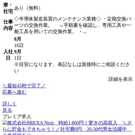
寮・
あり（無料）
社宅
◇半導体製造装置のメンテナンス業務◇ ・定期交換パ
仕事
ーツの交換作業。 →手順書を確認し、専用工具や一
内容
般工具を用いての交換作業。 ・...
8月
16日
入社
9月
日
1日
※目安になります、表記なしは面接時にご相談くださ
い
詳細を表示
＼最短45秒で完了／
応募へ進む
詳しく
見る
プレミア求人