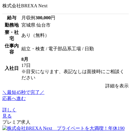
株式会社BREXA Next
給与
月収例
300,000
円
勤務地
宮城県 仙台市
寮・社
あり（無料）
宅
仕事内
組立・検査 / 電子部品系工場 / 日勤
容
8月
17日
入社日
※目安になります、表記なしは面接時にご相談く
ださい
詳細を表示
＼最短45秒で完了／
応募へ進む
詳しく
見る
プレミア求人