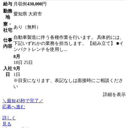
給与
月収例
430,000
円
勤務
愛知県 大府市
地
寮・
あり（無料）
社宅
自動車製造に伴う各種作業を行います。 具体的には、
仕事
下記いずれかの業務を担当します。 【組み立て】 ■イ
内容
ンパクトレンチを使用し...
8月
18日
25日
入社
9月
日
1日
※目安になります、表記なしは面接時にご相談くださ
い
詳細を表示
＼最短45秒で完了／
応募へ進む
詳しく
見る