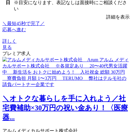
日
※目安になります、表記なしは面接時にご相談くださ
い
詳細を表示
＼最短45秒で完了／
応募へ進む
詳しく
見る
プレミア求人
＼オトクな暮らしを手に入れよう／社
宅費補助×30万円の祝い金あり！〈医療
器...
アルムメディカルサポート株式会社