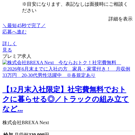
※目安になります、表記なしは面接時にご相談く
ださい
詳細を表示
＼最短45秒で完了／
応募へ進む
詳しく
見る
プレミア求人
【12月末入社限定】社宅費無料でおト
クに暮らせる◎／トラックの組み立て
など...
株式会社BREXA Next
給与
月収例
330,000
円