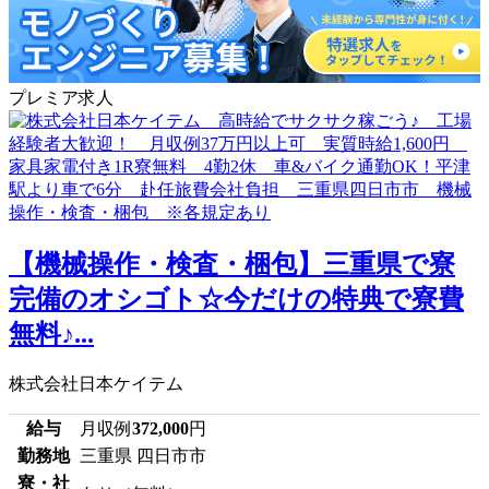
プレミア求人
【機械操作・検査・梱包】三重県で寮
完備のオシゴト☆今だけの特典で寮費
無料♪...
株式会社日本ケイテム
給与
月収例
372,000
円
勤務地
三重県 四日市市
寮・社