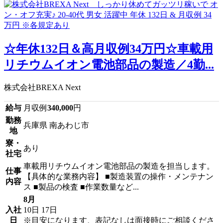
☆年休132日＆高月収例34万円☆車載用
リチウムイオン電池部品の製造／4勤...
株式会社BREXA Next
給与
月収例
340,000
円
勤務
兵庫県 南あわじ市
地
寮・
あり
社宅
車載用リチウムイオン電池部品の製造を担当します。
仕事
【具体的な業務内容】 ■製造装置の操作・メンテナン
内容
ス ■製品の検査 ■作業数量など...
8月
入社
10日
17日
日
※目安になります、表記なしは面接時にご相談くださ