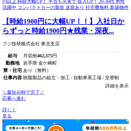
【時給1900円に大幅UP！！】入社日か
らずっと時給1900円★残業・深夜...
フジ技研株式会社 東北支店
給与
月収例
462,375
円
勤務地
岩手県 金ケ崎町
寮・社宅
あり（無料）
仕事内容
樹脂製品の組立・加工 / 自動車系工場 / 交替制
詳細を表示
＼最短45秒で完了／
応募へ進む
詳しく
見る