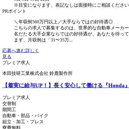
※目安になります、表記なしは面接時にご相談ください
PRポイント
＼年収例560万円以上／大手ならではの好待遇◎
こちらの求人で募集するのは、世界的な自動車メーカー
名だたる大手企業ならではの好待遇が、あなたを待っ
まず、月収例は「31〜35万...
応募へ進む
詳しく
見る
プレミア求人
本田技研工業株式会社 鈴鹿製作所
【着実に給与UP！】長く安心して働ける『Hond
プレミア求人
交替制
期間工
自動車・部品・バイク
組立・加工・プレス
寮費無料