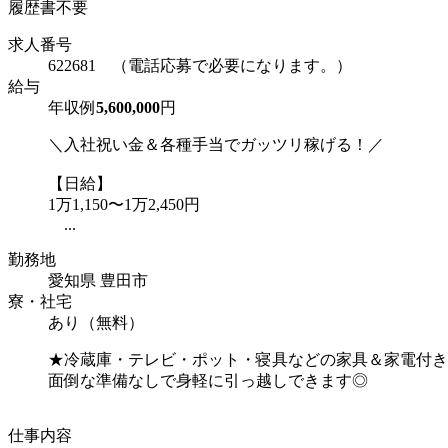
履歴書不要
求人番号
622681 （電話応募で必要になります。）
給与
年収例
5,600,000
円
＼入社祝い金＆各種手当でガッツリ稼げる！／
【日給】
1万1,150〜1万2,450円
...
勤務地
愛知県 豊田市
寮・社宅
あり（無料）
★冷蔵庫・テレビ・ポット・寝具などの家具＆家電付き
面倒な準備なしで身軽に引っ越しできます◎
仕事内容