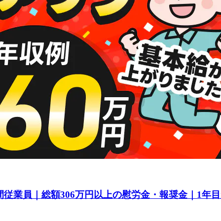
間従業員｜総額306万円以上の慰労金・報奨金｜1年