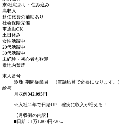
寮/社宅あり・住み込み
高収入
赴任旅費の補助あり
社会保険完備
車通勤OK
土日休み
女性活躍中
20代活躍中
30代活躍中
未経験・初心者も歓迎
敷地内禁煙
求人番号
鈴鹿_期間従業員 （電話応募で必要になります。）
給与
月収例
342,095
円
☆入社半年で日給UP！確実に収入が増える！
【月収例の内訳】
■日給：1万1,800円×20...