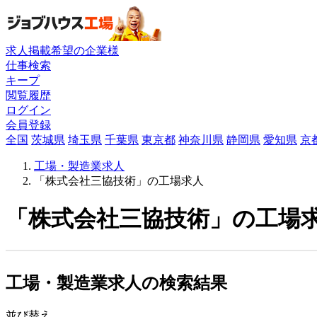
求人掲載希望の企業様
仕事検索
キープ
閲覧履歴
ログイン
会員登録
全国
茨城県
埼玉県
千葉県
東京都
神奈川県
静岡県
愛知県
京
工場・製造業求人
「株式会社三協技術」の工場求人
「株式会社三協技術」の工場求
工場・製造業求人の検索結果
並び替え