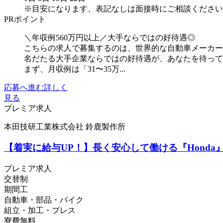
※目安になります、表記なしは面接時にご相談ください
PRポイント
＼年収例560万円以上／大手ならではの好待遇◎
こちらの求人で募集するのは、世界的な自動車メーカー
名だたる大手企業ならではの好待遇が、あなたを待っ
まず、月収例は「31〜35万...
応募へ進む
詳しく
見る
プレミア求人
本田技研工業株式会社 鈴鹿製作所
【着実に給与UP！】長く安心して働ける『Hond
プレミア求人
交替制
期間工
自動車・部品・バイク
組立・加工・プレス
寮費無料