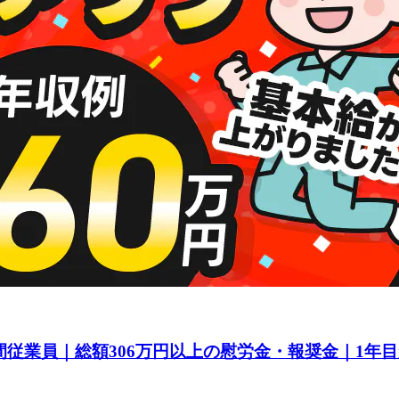
間従業員｜総額306万円以上の慰労金・報奨金｜1年