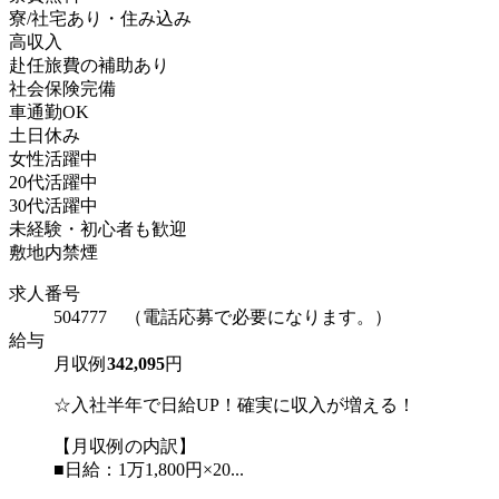
寮/社宅あり・住み込み
高収入
赴任旅費の補助あり
社会保険完備
車通勤OK
土日休み
女性活躍中
20代活躍中
30代活躍中
未経験・初心者も歓迎
敷地内禁煙
求人番号
504777 （電話応募で必要になります。）
給与
月収例
342,095
円
☆入社半年で日給UP！確実に収入が増える！
【月収例の内訳】
■日給：1万1,800円×20...