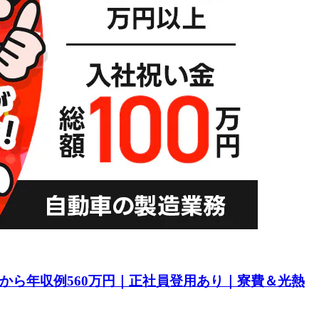
目から年収例560万円｜正社員登用あり｜寮費＆光熱