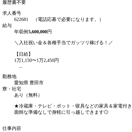
履歴書不要
求人番号
622681 （電話応募で必要になります。）
給与
年収例
5,600,000
円
＼入社祝い金＆各種手当でガッツリ稼げる！／
【日給】
1万1,150〜1万2,450円
...
勤務地
愛知県 豊田市
寮・社宅
あり（無料）
★冷蔵庫・テレビ・ポット・寝具などの家具＆家電付き
面倒な準備なしで身軽に引っ越しできます◎
仕事内容